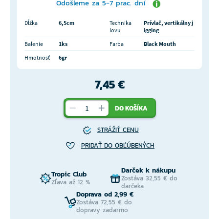
Odošleme za 5-7 prac. dní
Dĺžka
6,5cm
Technika
Prívlač, vertikálny j
lovu
igging
Balenie
1ks
Farba
Black Mouth
Hmotnosť
6gr
7,45 €
DO KOŠÍKA
STRÁŽIŤ CENU
PRIDAŤ DO OBĽÚBENÝCH
Darček k nákupu
Tropic Club
Zostáva 32,55 € do
Zľava až 12 %
darčeka
Doprava od 2,99 €
Zostáva 72,55 € do
dopravy zadarmo