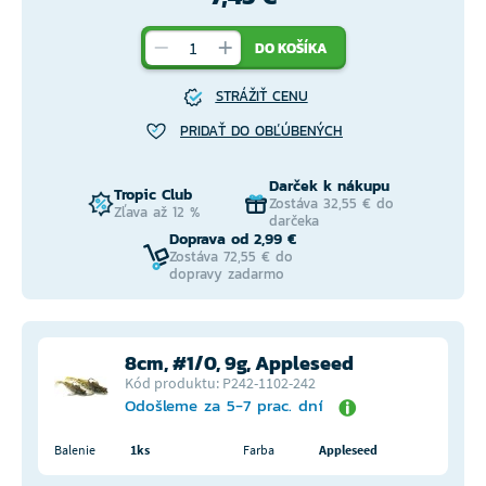
DO KOŠÍKA
STRÁŽIŤ CENU
PRIDAŤ DO OBĽÚBENÝCH
Darček k nákupu
Tropic Club
Zostáva 32,55 € do
Zľava až 12 %
darčeka
Doprava od 2,99 €
Zostáva 72,55 € do
dopravy zadarmo
8cm, #1/0, 9g, Appleseed
Kód produktu: P242-1102-242
Odošleme za 5-7 prac. dní
Balenie
1ks
Farba
Appleseed