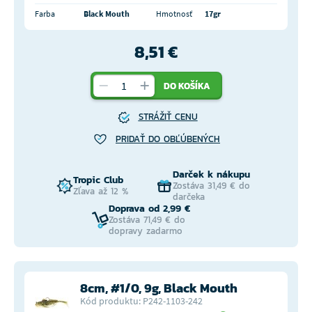
Farba
Black Mouth
Hmotnosť
17gr
8,51 €
DO KOŠÍKA
STRÁŽIŤ CENU
PRIDAŤ DO OBĽÚBENÝCH
Darček k nákupu
Tropic Club
Zostáva 31,49 € do
Zľava až 12 %
darčeka
Doprava od 2,99 €
Zostáva 71,49 € do
dopravy zadarmo
8cm, #1/0, 9g, Black Mouth
Kód produktu: P242-1103-242