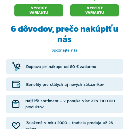
Bez olova
VYBERTE
VYBERTE
VARIANTU
VARIANTU
Rýchlo sa pohybujúci chvost
6 dôvodov, prečo
nakúpiť u
Dizajn hrubého tela s výrazným kolísaním
nás
Hyper realistický
Spoznajte nás
Fototlač s ručne maľovanými detailmi
V blistri
Doprava pri nákupe od 80 € zadarmo
Benefity pre stálych aj nových zákazníkov
Najširší sortiment - v ponuke viac ako 100 000
produktov
Založené v roku 2000 - tradícia predaja už 26
rokov