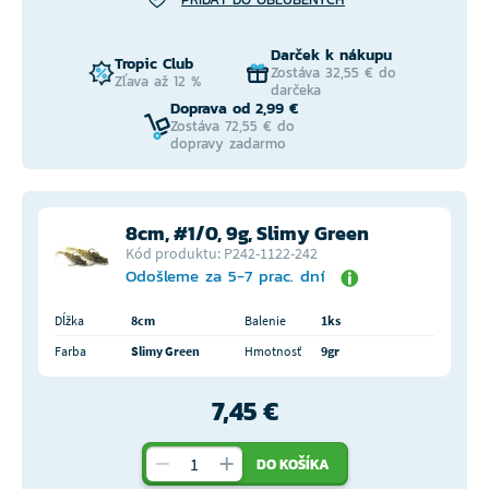
Darček k nákupu
Tropic Club
Zostáva 32,55 € do
Zľava až 12 %
darčeka
Doprava od 2,99 €
Zostáva 72,55 € do
dopravy zadarmo
8cm, #1/0, 9g, Slimy Green
Kód produktu: P242-1122-242
Odošleme za 5-7 prac. dní
Dĺžka
8cm
Balenie
1ks
Farba
Slimy Green
Hmotnosť
9gr
7,45 €
DO KOŠÍKA