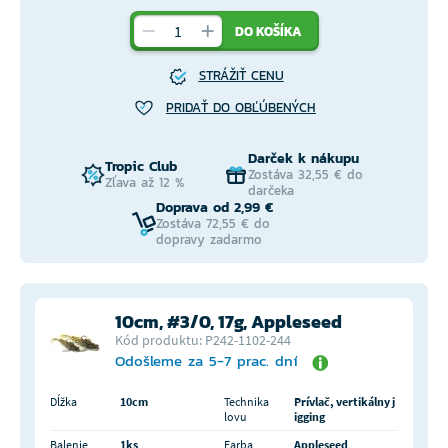
DO KOŠÍKA
STRÁŽIŤ CENU
PRIDAŤ DO OBĽÚBENÝCH
Darček k nákupu
Tropic Club
Zostáva 32,55 € do
Zľava až 12 %
darčeka
Doprava od 2,99 €
Zostáva 72,55 € do
dopravy zadarmo
10cm, #3/0, 17g, Appleseed
Kód produktu: P242-1102-244
Odošleme za 5-7 prac. dní
Dĺžka
10cm
Technika
Prívlač, vertikálny j
lovu
igging
Balenie
1ks
Farba
Appleseed