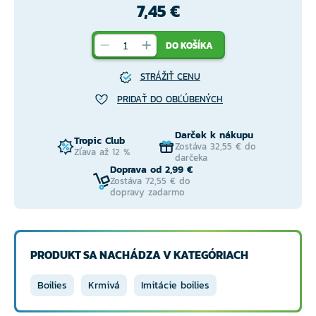
7,45 €
DO KOŠÍKA
STRÁŽIŤ CENU
PRIDAŤ DO OBĽÚBENÝCH
Darček k nákupu
Tropic Club
Zostáva 32,55 € do
Zľava až 12 %
darčeka
Doprava od 2,99 €
Zostáva 72,55 € do
dopravy zadarmo
PRODUKT SA NACHÁDZA V KATEGÓRIACH
Boilies
Krmivá
Imitácie boilies