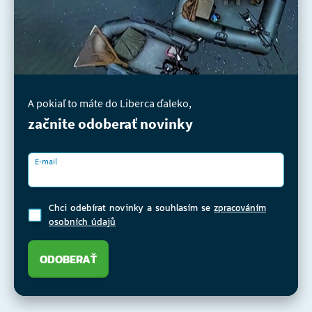
A pokiaľ to máte do Liberca ďaleko,
začnite odoberať novinky
E-mail
Chci odebírat novinky a souhlasím se
zpracováním
osobních údajů
ODOBERAŤ