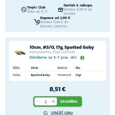
Darček k nákupu
Tropic Club
Zostáva 31,49 € do
Zľava až 12 %
darčeka
Doprava od 2,99 €
Zostáva 71,49 € do
dopravy zadarmo
10cm, #3/0, 17g, Spotted Goby
Kód produktu: P242-1120-244
Odošleme za 5-7 prac. dní
Dĺžka
10cm
Balenie
1ks
Farba
Spotted Goby
Hmotnosť
17gr
8,51 €
DO KOŠÍKA
STRÁŽIŤ CENU