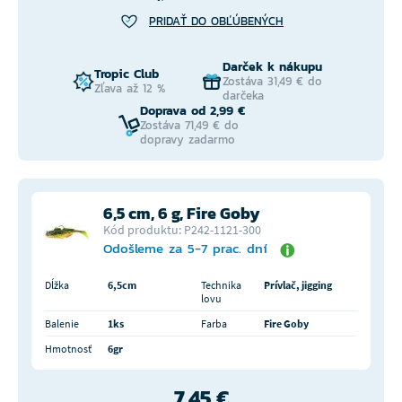
PRIDAŤ DO OBĽÚBENÝCH
Darček k nákupu
Tropic Club
Zostáva 31,49 € do
Zľava až 12 %
darčeka
Doprava od 2,99 €
Zostáva 71,49 € do
dopravy zadarmo
6,5 cm, 6 g, Fire Goby
Kód produktu: P242-1121-300
Odošleme za 5-7 prac. dní
Dĺžka
6,5cm
Technika
Prívlač, jigging
lovu
Balenie
1ks
Farba
Fire Goby
Hmotnosť
6gr
7,45 €