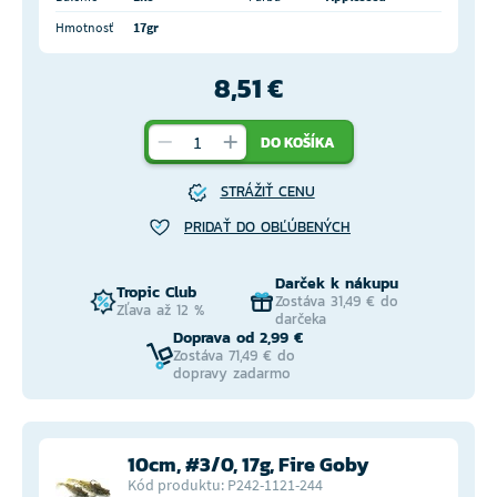
Hmotnosť
17gr
8,51 €
DO KOŠÍKA
STRÁŽIŤ CENU
PRIDAŤ DO OBĽÚBENÝCH
Darček k nákupu
Tropic Club
Zostáva 31,49 € do
Zľava až 12 %
darčeka
Doprava od 2,99 €
Zostáva 71,49 € do
dopravy zadarmo
10cm, #3/0, 17g, Fire Goby
Kód produktu: P242-1121-244