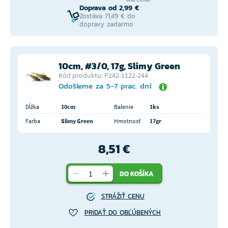
Doprava od 2,99 €
Zostáva 71,49 € do
dopravy zadarmo
10cm, #3/0, 17g, Slimy Green
Kód produktu: P242-1122-244
Odošleme za 5-7 prac. dní
Dĺžka
10cm
Balenie
1ks
Farba
Slimy Green
Hmotnosť
17gr
8,51 €
DO KOŠÍKA
STRÁŽIŤ CENU
PRIDAŤ DO OBĽÚBENÝCH