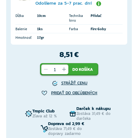
Odošleme za 5-7 prac. dní
Dĺžka
10cm
Technika
Přívlač
lovu
Balenie
1ks
Farba
Fire Goby
Hmotnosť
17gr
8,51 €
DO KOŠÍKA
STRÁŽIŤ CENU
PRIDAŤ DO OBĽÚBENÝCH
Darček k nákupu
Tropic Club
Zostáva 31,49 € do
Zľava až 12 %
darčeka
Doprava od 2,99 €
Zostáva 71,49 € do
dopravy zadarmo