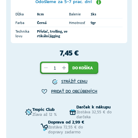
Odošleme za 5-7 prac. dní
Dĺžka
8cm
Balenie
1ks
Farba
Černá
Hmotnosť
9gr
Technika
Přívlač, trolling, ve
lovu
rtikální jigging
7,45 €
DO KOŠÍKA
STRÁŽIŤ CENU
PRIDAŤ DO OBĽÚBENÝCH
Darček k nákupu
Tropic Club
Zostáva 32,55 € do
Zľava až 12 %
darčeka
Doprava od 2,99 €
Zostáva 72,55 € do
dopravy zadarmo