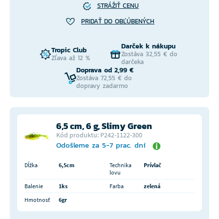
STRÁŽIŤ CENU
PRIDAŤ DO OBĽÚBENÝCH
Darček k nákupu
Tropic Club
Zostáva 32,55 € do
Zľava až 12 %
darčeka
Doprava od 2,99 €
Zostáva 72,55 € do
dopravy zadarmo
6,5 cm, 6 g, Slimy Green
Kód produktu: P242-1122-300
Odošleme za 5-7 prac. dní
Dĺžka
6,5cm
Technika
Prívlač
lovu
Balenie
1ks
Farba
zelená
Hmotnosť
6gr