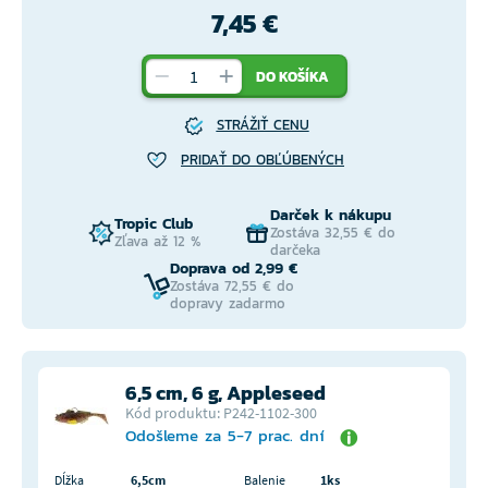
7,45 €
DO KOŠÍKA
STRÁŽIŤ CENU
PRIDAŤ DO OBĽÚBENÝCH
Darček k nákupu
Tropic Club
Zostáva 32,55 € do
Zľava až 12 %
darčeka
Doprava od 2,99 €
Zostáva 72,55 € do
dopravy zadarmo
6,5 cm, 6 g, Appleseed
Kód produktu: P242-1102-300
Odošleme za 5-7 prac. dní
Dĺžka
6,5cm
Balenie
1ks