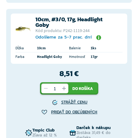
10cm, #3/0, 17g, Headlight
Goby
Kód produktu: P242-1119-244
Odošleme za 5-7 prac. dní
Dĺžka
10cm
Balenie
1ks
Farba
Headlight Goby
Hmotnosť
17gr
8,51 €
DO KOŠÍKA
STRÁŽIŤ CENU
PRIDAŤ DO OBĽÚBENÝCH
Darček k nákupu
Tropic Club
Zostáva 31,49 € do
Zľava až 12 %
darčeka