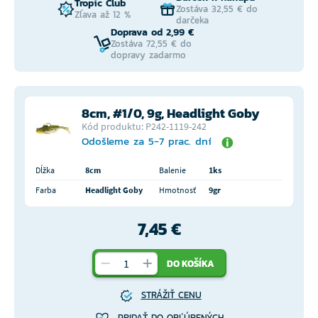
Tropic Club
Zostáva 32,55 € do
Zľava až 12 %
darčeka
Doprava od 2,99 €
Zostáva 72,55 € do
dopravy zadarmo
8cm, #1/0, 9g, Headlight Goby
Kód produktu: P242-1119-242
Odošleme za 5-7 prac. dní
Dĺžka
8cm
Balenie
1ks
Farba
Headlight Goby
Hmotnosť
9gr
7,45 €
DO KOŠÍKA
STRÁŽIŤ CENU
PRIDAŤ DO OBĽÚBENÝCH