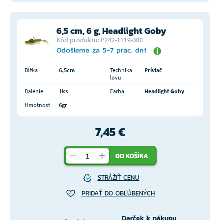
6,5 cm, 6 g, Headlight Goby
Kód produktu: P242-1119-300
Odošleme za 5-7 prac. dní
Dĺžka
6,5cm
Technika
Prívlač
lovu
Balenie
1ks
Farba
Headlight Goby
Hmotnosť
6gr
7,45 €
DO KOŠÍKA
STRÁŽIŤ CENU
PRIDAŤ DO OBĽÚBENÝCH
Darček k nákupu