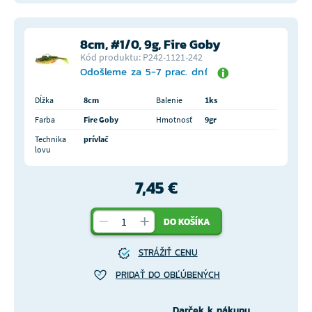
8cm, #1/0, 9g, Fire Goby
Kód produktu: P242-1121-242
Odošleme za 5-7 prac. dní
Dĺžka
8cm
Balenie
1ks
Farba
Fire Goby
Hmotnosť
9gr
Technika
prívlač
lovu
7,45 €
DO KOŠÍKA
STRÁŽIŤ CENU
PRIDAŤ DO OBĽÚBENÝCH
Darček k nákupu