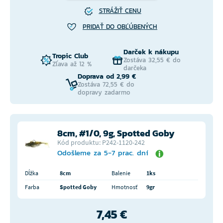
STRÁŽIŤ CENU
PRIDAŤ DO OBĽÚBENÝCH
Darček k nákupu
Tropic Club
Zostáva 32,55 € do
Zľava až 12 %
darčeka
Doprava od 2,99 €
Zostáva 72,55 € do
dopravy zadarmo
8cm, #1/0, 9g, Spotted Goby
Kód produktu: P242-1120-242
Odošleme za 5-7 prac. dní
Dĺžka
8cm
Balenie
1ks
Farba
Spotted Goby
Hmotnosť
9gr
7,45 €