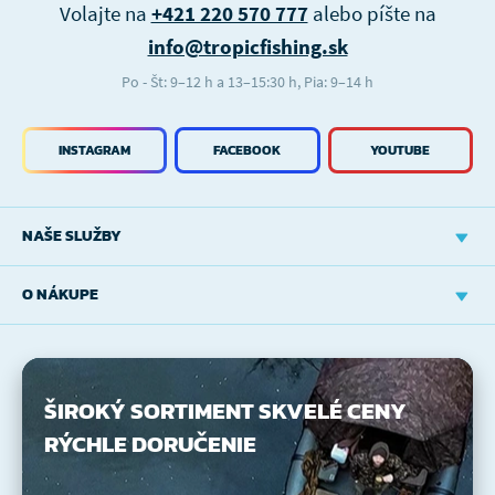
Volajte na
+421 220 570 777
alebo píšte na
info@tropicfishing.sk
Po - Št: 9–12 h a 13–15:30 h, Pia: 9–14 h
INSTAGRAM
FACEBOOK
YOUTUBE
NAŠE SLUŽBY
O NÁKUPE
ŠIROKÝ SORTIMENT
SKVELÉ CENY
RÝCHLE DORUČENIE