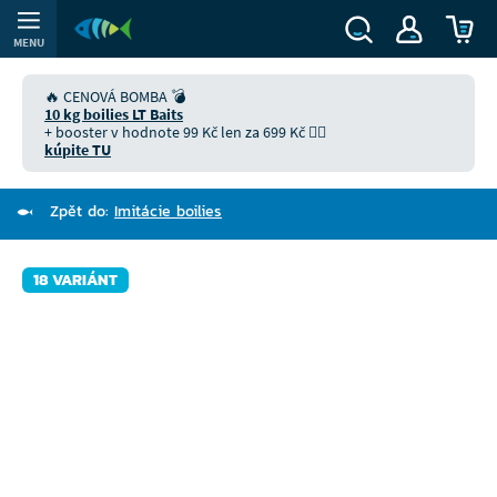
MENU
🔥 CENOVÁ BOMBA 💣
10 kg boilies LT Baits
+ booster v hodnote 99 Kč len za 699 Kč 👉🏻
kúpite TU
Zpět do:
Imitácie boilies
18 VARIÁNT