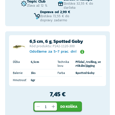
Tropic Club
Zostáva 32,55 € do
Zľava až 12 %
darčeka
Doprava od 2,99 €
Zostáva 72,55 € do
dopravy zadarmo
6,5 cm, 6 g, Spotted Goby
Kód produktu: P242-1120-300
Odošleme za 5-7 prac. dní
Dĺžka
6,5cm
Technika
Přívlač, trolling, ve
lovu
rtikální jigging
Balenie
1ks
Farba
Spotted Goby
Hmotnosť
6gr
7,45 €
DO KOŠÍKA