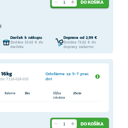
DO KOŠÍKA
H
Darček k nákupu
Doprava od 2,99 €
Zostáva 33,62 € do
Zostáva 73,62 € do
darčeka
dopravy zadarmo
 16kg
Odošleme za 5-7 prac.
dní
tu: T116-028-035
Balenie
1ks
Dĺžka
25cm
náväzca
DO KOŠÍKA