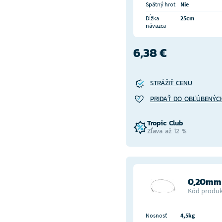
Spätný hrot
Nie
Dĺžka
25cm
náväzca
6,38 €
STRÁŽIŤ CENU
PRIDAŤ DO OBĽÚBENÝC
Tropic Club
Zľava až 12 %
0,20mm 
Kód produk
Nosnosť
4,5kg