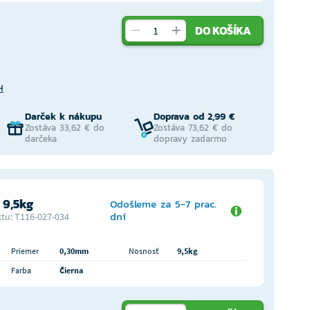
DO KOŠÍKA
H
Darček k nákupu
Doprava od 2,99 €
Zostáva 33,62 € do
Zostáva 73,62 € do
darčeka
dopravy zadarmo
9,5kg
Odošleme za 5-7 prac.
dní
tu: T116-027-034
Priemer
0,30mm
Nosnosť
9,5kg
Farba
Čierna