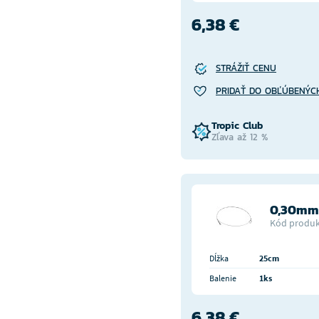
6,38 €
STRÁŽIŤ CENU
PRIDAŤ DO OBĽÚBENÝC
Tropic Club
Zľava až 12 %
0,30mm 
Kód produk
Dĺžka
25cm
Balenie
1ks
6,38 €