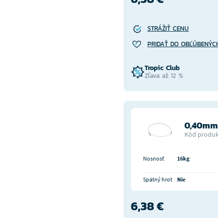
STRÁŽIŤ CENU
PRIDAŤ DO OBĽÚBENÝC
Tropic Club
Zľava až 12 %
0,40mm
Kód produk
Nosnosť
16kg
Spätný hrot
Nie
6,38 €