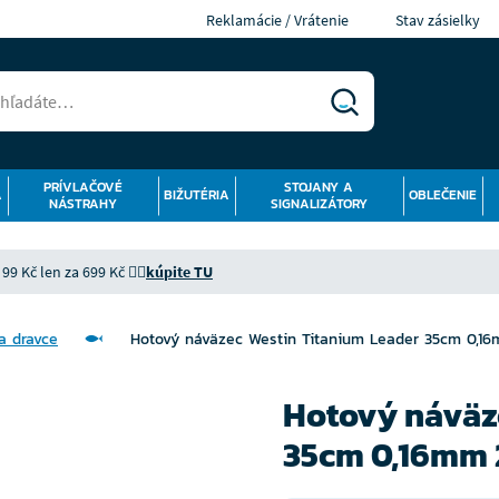
Reklamácie / Vrátenie
Stav zásielky
PRÍVLAČOVÉ
STOJANY A
Á
BIŽUTÉRIA
OBLEČENIE
NÁSTRAHY
SIGNALIZÁTORY
9 Kč len za 699 Kč 👉🏻
kúpite TU
a dravce
Hotový náväzec Westin Titanium Leader 35cm 0,16
Hotový náväz
35cm 0,16mm 