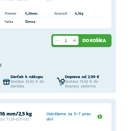
Priemer
0,20mm
Nosnosť
4,5kg
Farba
Čierna
DO KOŠÍKA
H
Darček k nákupu
Doprava od 2,99 €
Zostáva 33,62 € do
Zostáva 73,62 € do
darčeka
dopravy zadarmo
,16 mm/2,5 kg
Odošleme za 5-7 prac.
dní
tu: T116-025-031