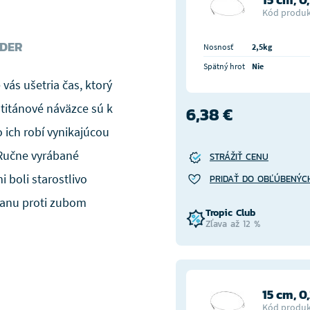
Kód produk
ADER
Nosnosť
2,5kg
Spätný hrot
Nie
vás ušetria čas, ktorý
 titánové náväzce sú k
6,38 €
o ich robí vynikajúcou
 Ručne vyrábané
STRÁŽIŤ CENU
 boli starostlivo
PRIDAŤ DO OBĽÚBENÝC
ranu proti zubom
Tropic Club
Zľava až 12 %
15 cm, 0
Kód produk