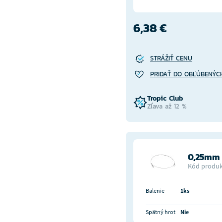
6,38 €
STRÁŽIŤ CENU
PRIDAŤ DO OBĽÚBENÝC
Tropic Club
Zľava až 12 %
0,25mm
Kód produk
Balenie
1ks
Spätný hrot
Nie