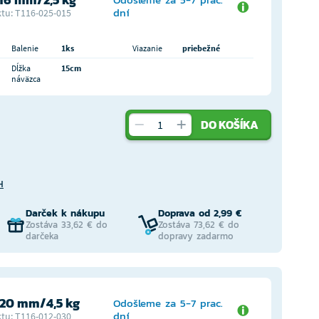
dní
tu: T116-025-015
Balenie
1ks
Viazanie
priebežné
Dĺžka
15cm
náväzca
DO KOŠÍKA
H
Darček k nákupu
Doprava od 2,99 €
Zostáva 33,62 € do
Zostáva 73,62 € do
darčeka
dopravy zadarmo
,20 mm/4,5 kg
Odošleme za 5-7 prac.
dní
tu: T116-012-030