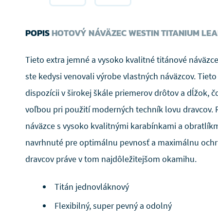
POPIS
HOTOVÝ NÁVÄZEC WESTIN TITANIUM LE
Tieto extra jemné a vysoko kvalitné titánové náväzce 
ste kedysi venovali výrobe vlastných náväzcov. Tieto
dispozícii v širokej škále priemerov drôtov a dĺžok, č
voľbou pri použití moderných techník lovu dravcov.
náväzce s vysoko kvalitnými karabínkami a obratlíkmi
navrhnuté pre optimálnu pevnosť a maximálnu och
dravcov práve v tom najdôležitejšom okamihu.
Titán jednovláknový
Flexibilný, super pevný a odolný