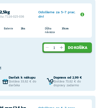
2,5kg
Odošleme za 5-7 prac.
dní
tu: T116-025-036
Balenie
1ks
Dĺžka
35cm
náväzca
DO KOŠÍKA
H
Darček k nákupu
Doprava od 2,99 €
Zostáva 33,62 € do
Zostáva 73,62 € do
darčeka
dopravy zadarmo
,16 mm/2,5 kg
Odošleme za 5-7 prac.