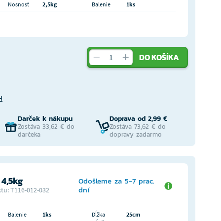
Nosnosť
2,5kg
Balenie
1ks
DO KOŠÍKA
H
Darček k nákupu
Doprava od 2,99 €
Zostáva 33,62 € do
Zostáva 73,62 € do
darčeka
dopravy zadarmo
4,5kg
Odošleme za 5-7 prac.
dní
tu: T116-012-032
Balenie
1ks
Dĺžka
25cm