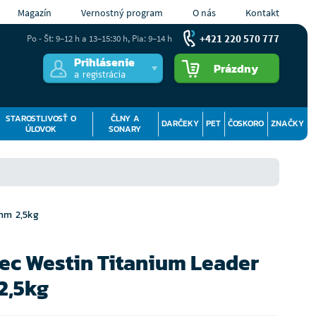
Magazín
Vernostný program
O nás
Kontakt
+421 220 570 777
Po - Št: 9–12 h a 13–15:30 h, Pia: 9–14 h
Prihlásenie
Prázdny
a registrácia
STAROSTLIVOSŤ O
ČLNY A
DARČEKY
PET
ČOSKORO
ZNAČKY
ÚLOVOK
SONARY
mm 2,5kg
ec Westin Titanium Leader
2,5kg