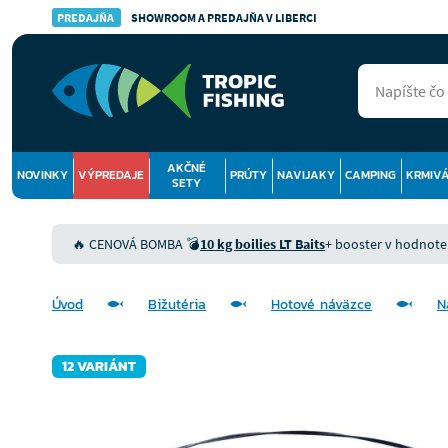
PREDAJŇA
SHOWROOM A PREDAJŇA V LIBERCI
AKČNÉ
NOVINKY
VÝPREDAJE
PRÚTY
NAVIJAKY
CAMPING
KRMIV
SETY
🔥 CENOVÁ BOMBA 💣
10 kg boilies LT Baits
+ booster v hodnote 9
Úvod
Bižutéria
Hotové náväzce
N
12 VARIÁNT