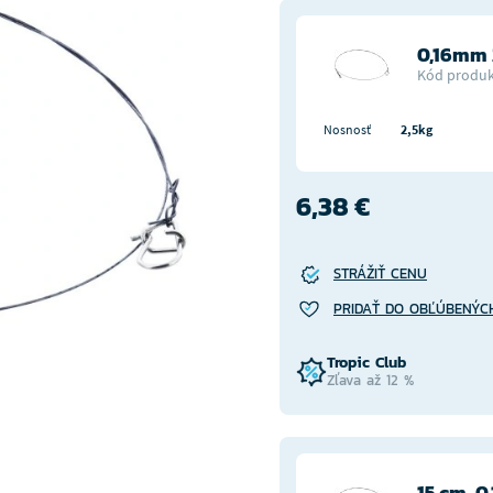
0,16mm 
Kód produk
Nosnosť
2,5kg
6,38 €
STRÁŽIŤ CENU
PRIDAŤ DO OBĽÚBENÝC
Tropic Club
Zľava až 12 %
15 cm, 0