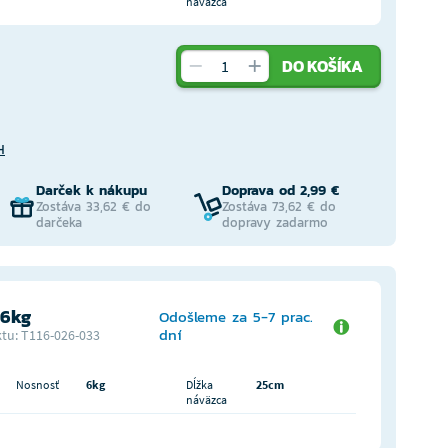
náväzca
DO KOŠÍKA
H
Darček k nákupu
Doprava od 2,99 €
Zostáva 33,62 € do
Zostáva 73,62 € do
darčeka
dopravy zadarmo
 6kg
Odošleme za 5-7 prac.
dní
tu: T116-026-033
Nosnosť
6kg
Dĺžka
25cm
náväzca