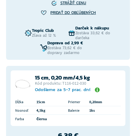
STRÁŽIŤ CENU
PRIDAŤ DO OBĽÚBENÝCH
Darček k nákupu
Tropic Club
Zostáva 33,62 € do
Zľava až 12 %
darčeka
Doprava od 2,99 €
Zostáva 73,62 € do
dopravy zadarmo
15 cm, 0,20 mm/4,5 kg
Kód produktu: T116-012-030
Odošleme za 5-7 prac. dní
Dĺžka
15cm
Priemer
0,20mm
Nosnosť
4,5kg
Balenie
1ks
Farba
Čierna
6,38 €