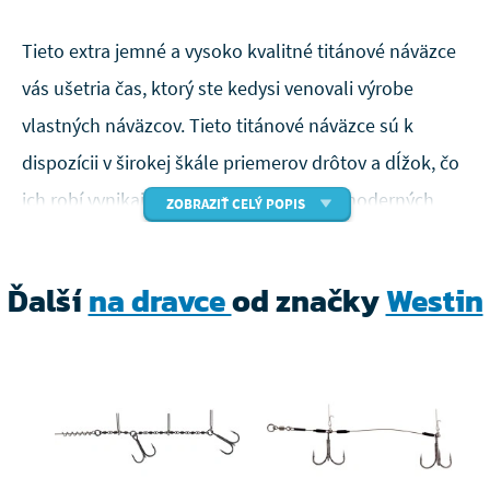
Tieto extra jemné a vysoko kvalitné titánové náväzce
vás ušetria čas, ktorý ste kedysi venovali výrobe
vlastných náväzcov. Tieto titánové náväzce sú k
dispozícii v širokej škále priemerov drôtov a dĺžok, čo
ich robí vynikajúcou voľbou pri použití moderných
ZOBRAZIŤ CELÝ POPIS
techník lovu dravcov. Ručne vyrábané náväzce s
vysoko kvalitnými karabínkami a obratlíkmi boli
Ďalší
na dravce
od značky
Westin
starostlivo navrhnuté pre optimálnu pevnosť a
maximálnu ochranu proti zubom dravcov práve v tom
najdôležitejšom okamihu.
Titán jednovláknový
Flexibilný, super pevný a odolný