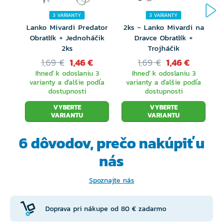
3 VARIANTY
3 VARIANTY
Lanko Mivardi Predator
2ks - Lanko Mivardi na
Obratlík + Jednoháčik
Dravce Obratlík +
2ks
Trojháčik
1,69 €
1,46 €
1,69 €
1,46 €
Ihneď k odoslaniu 3
Ihneď k odoslaniu 3
varianty a ďalšie podľa
varianty a ďalšie podľa
dostupnosti
dostupnosti
VYBERTE
VYBERTE
VARIANTU
VARIANTU
6 dôvodov, prečo
nakúpiť u
nás
Spoznajte nás
Doprava pri nákupe od 80 € zadarmo