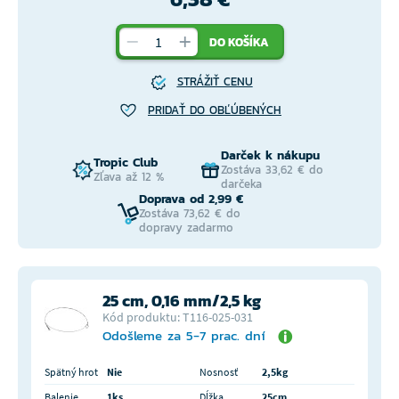
DO KOŠÍKA
STRÁŽIŤ CENU
PRIDAŤ DO OBĽÚBENÝCH
Darček k nákupu
Tropic Club
Zostáva 33,62 € do
Zľava až 12 %
darčeka
Doprava od 2,99 €
Zostáva 73,62 € do
dopravy zadarmo
25 cm, 0,16 mm/2,5 kg
Kód produktu: T116-025-031
Odošleme za 5-7 prac. dní
Spätný hrot
Nie
Nosnosť
2,5kg
Balenie
1ks
Dĺžka
25cm