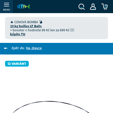
MENU
🔥 CENOVÁ BOMBA 💣
10 kg boilies LT Baits
+ booster v hodnote 99 Kč len za 699 Kč 👉🏻
kúpite TU
Zpět do:
Na dravce
12 VARIÁNT