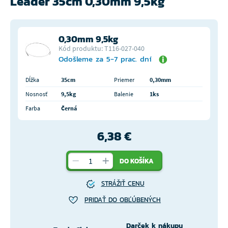
Leader 35cm 0,30mm 9,5kg
0,30mm 9,5kg
Kód produktu: T116-027-040
Odošleme za 5-7 prac. dní
Dĺžka
35cm
Priemer
0,30mm
Nosnosť
9,5kg
Balenie
1ks
Farba
Černá
6,38 €
DO KOŠÍKA
STRÁŽIŤ CENU
PRIDAŤ DO OBĽÚBENÝCH
Darček k nákupu