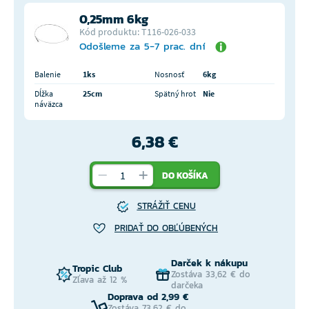
0,25mm 6kg
Kód produktu: T116-026-033
Odošleme za 5-7 prac. dní
Balenie
1ks
Nosnosť
6kg
Dĺžka
25cm
Spätný hrot
Nie
náväzca
6,38 €
DO KOŠÍKA
STRÁŽIŤ CENU
PRIDAŤ DO OBĽÚBENÝCH
Darček k nákupu
Tropic Club
Zostáva 33,62 € do
Zľava až 12 %
darčeka
Doprava od 2,99 €
Zostáva 73,62 € do