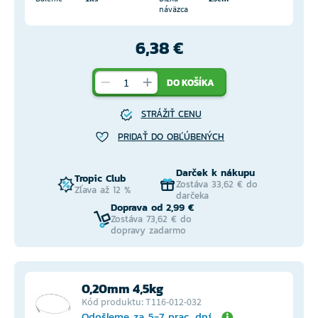
náväzca
6,38 €
DO KOŠÍKA
STRÁŽIŤ CENU
PRIDAŤ DO OBĽÚBENÝCH
Darček k nákupu
Tropic Club
Zostáva 33,62 € do
Zľava až 12 %
darčeka
Doprava od 2,99 €
Zostáva 73,62 € do
dopravy zadarmo
0,20mm 4,5kg
Kód produktu: T116-012-032
Odošleme za 5-7 prac. dní