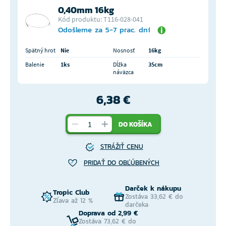
0,40mm 16kg
Kód produktu: T116-028-041
Odošleme za 5-7 prac. dní
Spätný hrot
Nie
Nosnosť
16kg
Balenie
1ks
Dĺžka
35cm
náväzca
6,38 €
DO KOŠÍKA
STRÁŽIŤ CENU
PRIDAŤ DO OBĽÚBENÝCH
Darček k nákupu
Tropic Club
Zostáva 33,62 € do
Zľava až 12 %
darčeka
Doprava od 2,99 €
Zostáva 73,62 € do