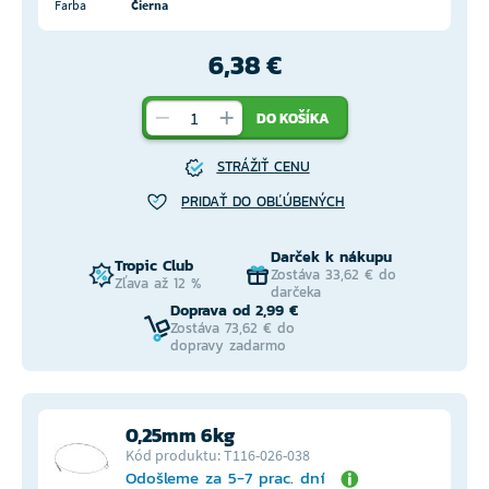
Farba
Čierna
6,38 €
DO KOŠÍKA
STRÁŽIŤ CENU
PRIDAŤ DO OBĽÚBENÝCH
Darček k nákupu
Tropic Club
Zostáva 33,62 € do
Zľava až 12 %
darčeka
Doprava od 2,99 €
Zostáva 73,62 € do
dopravy zadarmo
0,25mm 6kg
Kód produktu: T116-026-038
Odošleme za 5-7 prac. dní