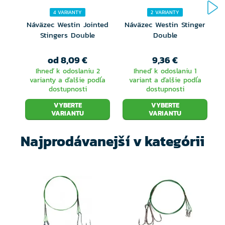
4 VARIANTY
2 VARIANTY
Ručne viazané
Náväzec Westin Jointed
Náväzec Westin Stinger
Stingers Double
Double
M
od 8,09 €
9,36 €
Ihneď k odoslaniu 2
Ihneď k odoslaniu 1
varianty a ďalšie podľa
variant a ďalšie podľa
dostupnosti
dostupnosti
VYBERTE
VYBERTE
VARIANTU
VARIANTU
Najprodávanejší v kategórii