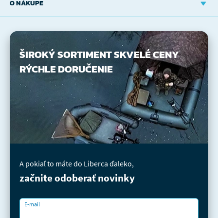
O NÁKUPE
ŠIROKÝ SORTIMENT
SKVELÉ CENY
RÝCHLE DORUČENIE
A pokiaľ to máte do Liberca ďaleko,
začnite odoberať novinky
E-mail