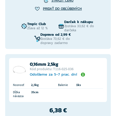
STRÁŽIŤ CENU
PRIDAŤ DO OBĽÚBENÝCH
Darček k nákupu
Tropic Club
Zostáva 33,62 € do
Zľava až 12 %
darčeka
Doprava od 2,99 €
Zostáva 73,62 € do
dopravy zadarmo
0,16mm 2,5kg
Kód produktu: T116-025-036
Odošleme za 5-7 prac. dní
Nosnosť
2,5kg
Balenie
1ks
Dĺžka
35cm
náväzca
6,38 €