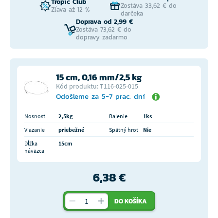
Tropic Club
Zostáva 33,62 € do
Zľava až 12 %
darčeka
Doprava od 2,99 €
Zostáva 73,62 € do
dopravy zadarmo
15 cm, 0,16 mm/2,5 kg
Kód produktu: T116-025-015
Odošleme za 5-7 prac. dní
Nosnosť
2,5kg
Balenie
1ks
Viazanie
priebežné
Spätný hrot
Nie
Dĺžka
15cm
náväzca
6,38 €
DO KOŠÍKA