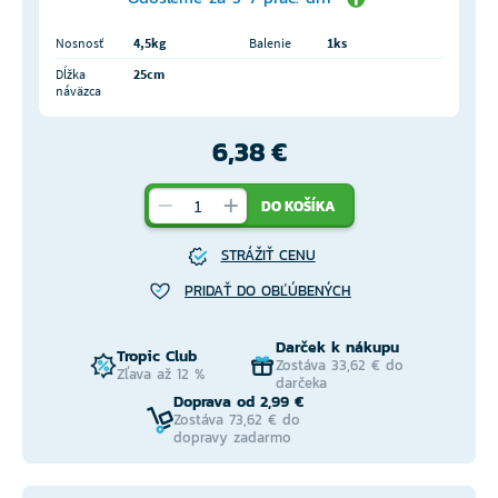
Nosnosť
4,5kg
Balenie
1ks
Dĺžka
25cm
náväzca
6,38 €
DO KOŠÍKA
STRÁŽIŤ CENU
PRIDAŤ DO OBĽÚBENÝCH
Darček k nákupu
Tropic Club
Zostáva 33,62 € do
Zľava až 12 %
darčeka
Doprava od 2,99 €
Zostáva 73,62 € do
dopravy zadarmo