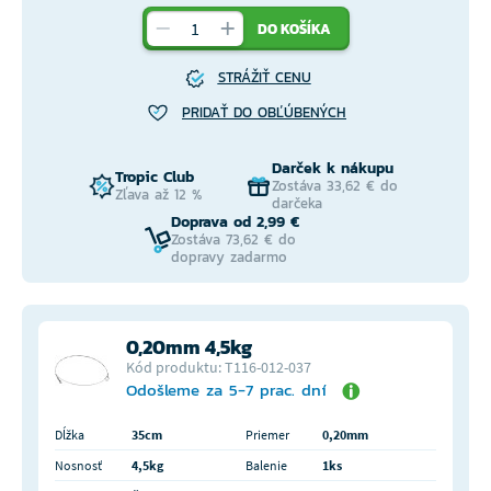
DO KOŠÍKA
STRÁŽIŤ CENU
PRIDAŤ DO OBĽÚBENÝCH
Darček k nákupu
Tropic Club
Zostáva 33,62 € do
Zľava až 12 %
darčeka
Doprava od 2,99 €
Zostáva 73,62 € do
dopravy zadarmo
0,20mm 4,5kg
Kód produktu: T116-012-037
Odošleme za 5-7 prac. dní
Dĺžka
35cm
Priemer
0,20mm
Nosnosť
4,5kg
Balenie
1ks