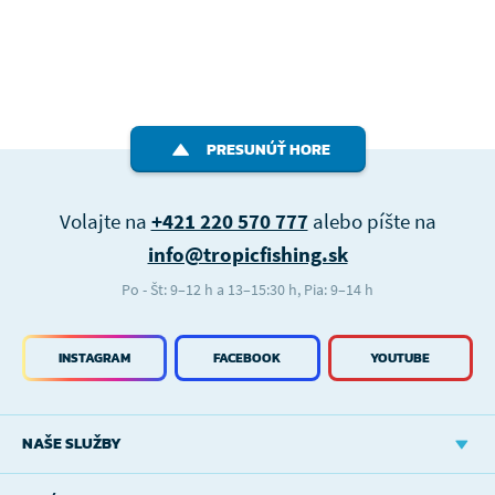
PRESUNÚŤ HORE
Volajte na
+421 220 570 777
alebo píšte na
info@tropicfishing.sk
Po - Št: 9–12 h a 13–15:30 h, Pia: 9–14 h
INSTAGRAM
FACEBOOK
YOUTUBE
NAŠE SLUŽBY