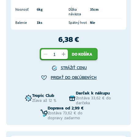
Nosnosť
6kg
Dĺžka
35cm
náväzca
Balenie
1ks
Spätný hrot
Nie
6,38 €
DO KOŠÍKA
STRÁŽIŤ CENU
PRIDAŤ DO OBĽÚBENÝCH
Darček k nákupu
Tropic Club
Zostáva 33,62 € do
Zľava až 12 %
darčeka
Doprava od 2,99 €
Zostáva 73,62 € do
dopravy zadarmo