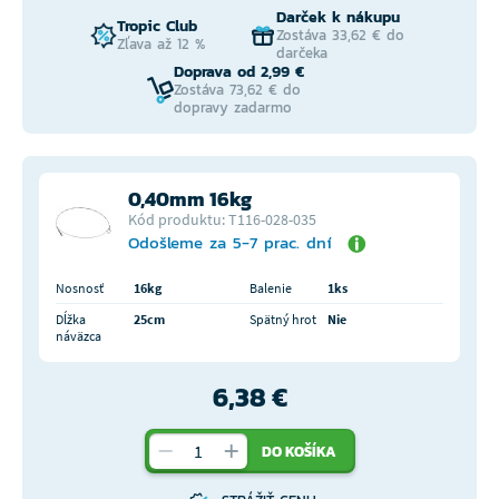
Darček k nákupu
Tropic Club
Zostáva 33,62 € do
Zľava až 12 %
darčeka
Doprava od 2,99 €
Zostáva 73,62 € do
dopravy zadarmo
0,40mm 16kg
Kód produktu: T116-028-035
Odošleme za 5-7 prac. dní
Nosnosť
16kg
Balenie
1ks
Dĺžka
25cm
Spätný hrot
Nie
náväzca
6,38 €
DO KOŠÍKA