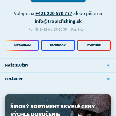
Volajte na
+421 220 570 777
alebo píšte na
info@tropicfishing.sk
Po - Št: 9–12 h a 13–15:30 h, Pia: 9–14 h
INSTAGRAM
FACEBOOK
YOUTUBE
NAŠE SLUŽBY
O NÁKUPE
ŠIROKÝ SORTIMENT
SKVELÉ CENY
RÝCHLE DORUČENIE