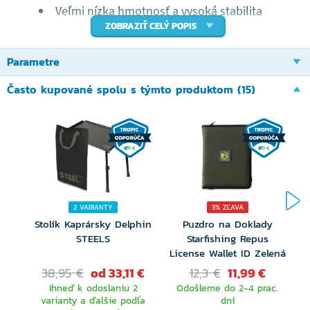
Veľmi nízka hmotnosť a vysoká stabilita
ZOBRAZIŤ CELÝ POPIS
Camo lemovanie z vodeodolného Ripstop
materiálu
Parametre
Poťah z hrejivého microfleece
Často kupované spolu s týmto produktom (15)
ZFISH predstavuje inovované kreslo Deluxe Camo
Chair. Je to náš starý známy bestseller v novom
kabáte. Jedná sa o vylepšenú verziu Deluxe Chair v
našom štýlovom camo prevedení. Použitím kvalitných
2 VARIANTY
3% ZĽAVA
materiálov sme dosiahli zníženie jeho hmotnosti pri
Stolík Kaprársky Delphin
Puzdro na Doklady
zachovaní pevnej a stabilnej konštrukcie s nosnosťou
STEELS
Starfishing Repus
License Wallet ID Zelená
do 150 kg.
38,95 €
od 33,11 €
12,3 €
11,99 €
Ihneď k odoslaniu 2
Odošleme do 2-4 prac.
Samozrejmosťou je kvalitne polstrovaný sedák a
varianty a ďalšie podľa
dní