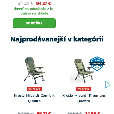
84,68 €
84,27 €
Ihneď na odoslanie 2 ks,
ďalšie na sklade
Najprodávanejší v kategórii
5% ZĽAVA
6% ZĽAVA
Kreslo Mivardi Comfort
Kreslo Mivardi Premium
Quattro
Quattro
90,99 €
86,21 €
79,99 €
74,96 €