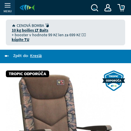
MENU
🔥 CENOVÁ BOMBA 💣
10 kg boilies LT Baits
+ booster v hodnote 99 Kč len za 699 Kč 👉🏻
kúpite TU
Zpět do:
Kreslá
TROPIC ODPORÚČA