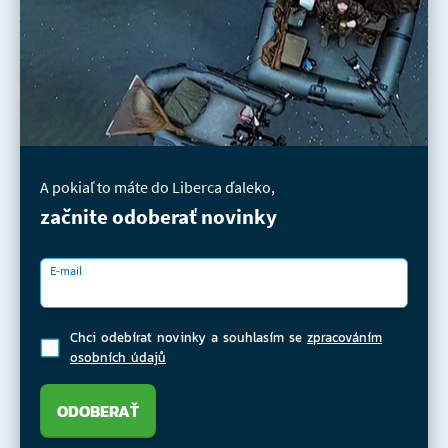
A pokiaľ to máte do Liberca ďaleko,
začnite odoberať novinky
E-mail
Chci odebírat novinky a souhlasím se
zpracováním
osobních údajů
ODOBERAŤ