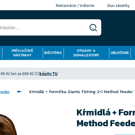
Reklamácie / Vrátenie
Stav zásielky
PRÍVLAČOVÉ
STOJANY A
Á
BIŽUTÉRIA
OBLEČENIE
NÁSTRAHY
SIGNALIZÁTORY
9 Kč len za 699 Kč 👉🏻
kúpite TU
eeder
Kŕmidlá + Formička Giants Fishing 2+1 Method Feeder 
Kŕmidlá + For
Method Feede