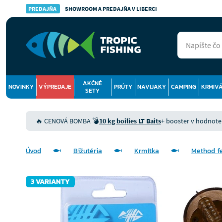
PREDAJŇA
SHOWROOM A PREDAJŇA V LIBERCI
AKČNÉ
NOVINKY
VÝPREDAJE
PRÚTY
NAVIJAKY
CAMPING
KRMIV
SETY
🔥 CENOVÁ BOMBA 💣
10 kg boilies LT Baits
+ booster v hodnote 9
Úvod
Bižutéria
Krmítka
Method f
3 VARIANTY