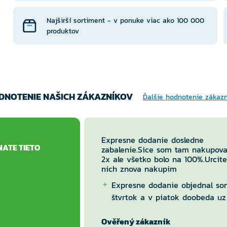
Najširší sortiment - v ponuke viac ako 100 000
produktov
DNOTENIE NAŠICH ZÁKAZNÍKOV
Ďalšie hodnotenie zákaz
Expresne dodanie dosledne
NATE TIETO
zabalenie.Sice som tam nakupova
2x ale všetko bolo na 100%.Urcite
nich znova nakupim
Expresne dodanie objednal so
štvrtok a v piatok doobeda uz
balik v boxe.
Ověřený zákazník
Nic