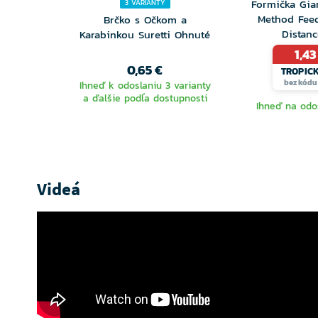
Formička Gia
3 VARIANTY
Method Fee
Brčko s Očkom a
Distan
Karabinkou Suretti Ohnuté
1,43
0,65 €
TROPIC
bez kódu 
Ihneď k odoslaniu 3 varianty
a ďalšie podľa dostupnosti
Ihneď na odo
VYBERTE
VARIANTU
Videá