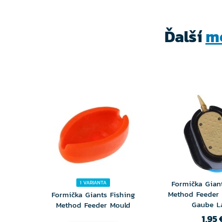
Ďalší
m
Formička Gian
1 VARIANTA
Method Feeder
Formička Giants Fishing
Gaube L
Method Feeder Mould
1,95 