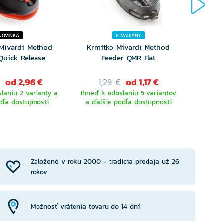
NOVINKA
8 VARIÁNT
Mivardi Method
Krmítko Mivardi Method
Krm
Quick Release
Feeder QMR Flat
Fee
€
od 2,96 €
1,29 €
od 1,17 €
1
laniu 2 varianty a
Ihneď k odoslaniu 5 variantov
Ihneď 
dľa dostupnosti
a ďalšie podľa dostupnosti
a ďa
YBERTE
VYBERTE
RIANTU
VARIANTU
Založené v roku 2000 - tradícia predaja už 26
rokov
Možnosť vrátenia tovaru do 14 dní