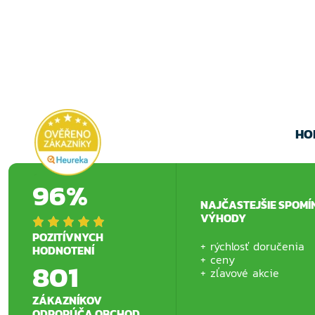
HO
96%
NAJČASTEJŠIE SPOMÍ
VÝHODY
POZITÍVNYCH
rýchlosť doručenia
HODNOTENÍ
ceny
801
zľavové akcie
ZÁKAZNÍKOV
ODPORÚČA OBCHOD