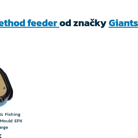
ethod feeder
od značky
Giants
ts Fishing
 Mould EPX
arge
€