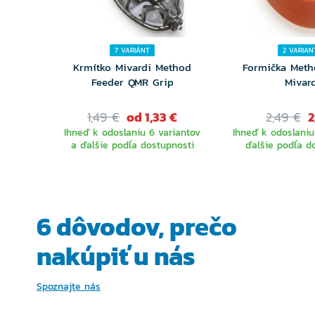
7 VARIÁNT
2 VARIAN
Krmítko Mivardi Method
Formička Meth
Feeder QMR Grip
Mivar
1,49 €
od 1,33 €
2,49 €
2
Ihneď k odoslaniu 6 variantov
Ihneď k odoslaniu
a ďalšie podľa dostupnosti
ďalšie podľa d
VYBERTE
VYBER
VARIANTU
VARIA
6 dôvodov, prečo
nakúpiť u nás
Spoznajte nás