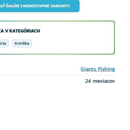
AŤ ĎALŠIE 3 NEDOSTUPNÉ VARIANTY
A V KATEGÓRIACH
éria
Krmítka
Giants Fishing
24 mesiacov