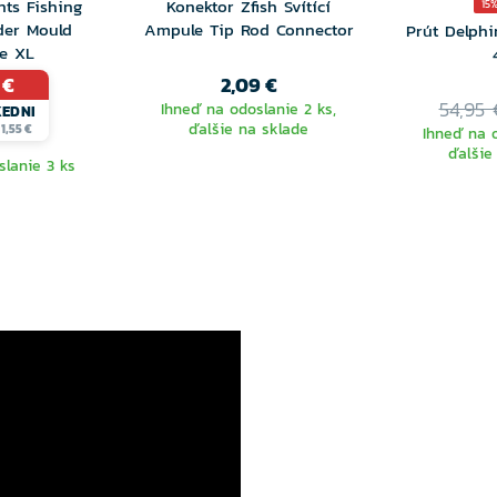
nts Fishing
Konektor Zfish Svítící
15
der Mould
Ampule Tip Rod Connector
Prút Delphi
ce XL
 €
2,09 €
54,95 
Ihneď na odoslanie 2 ks,
KEDNI
ďalšie na sklade
1,55 €
Ihneď na o
ďalšie
slanie 3 ks