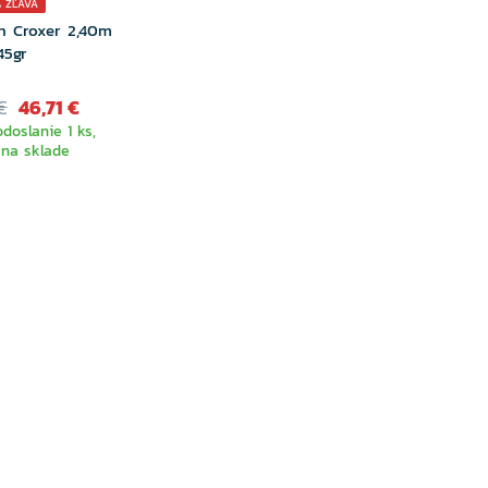
% ZĽAVA
n Croxer 2,40m
45gr
€
46,71 €
doslanie 1 ks,
 na sklade