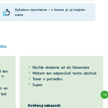
Rybolovu rozumieme - v teame je aj majster
sveta
níkov
Rýchle dodanie až do Slovenska
l len
Môžem len odporúčať tento obchod
 u
Tovar v poriadku
Super
m vo
 bol
Ověřený zákazník