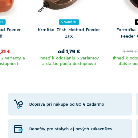
TY
5 VARIÁNT
od Feeder
Krmítko Zfish Method Feeder
Formička 
di
ZFX
Feeder 
,21 €
od 1,79 €
3,99 
 2 varianty a
Ihneď k odoslaniu 5 variantov
Ihneď k odos
ostupnosti
a ďalšie podľa dostupnosti
ďalšie po
TE
VYBERTE
V
NTU
VARIANTU
VA
Doprava pri nákupe od 80 € zadarmo
Benefity pre stálych aj nových zákazníkov