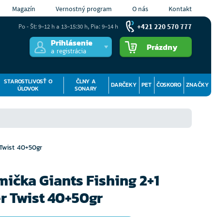
Magazín
Vernostný program
O nás
Kontakt
+421 220 570 777
Po - Št: 9–12 h a 13–15:30 h, Pia: 9–14 h
Prihlásenie
Prázdny
a registrácia
STAROSTLIVOSŤ O
ČLNY A
DARČEKY
PET
ČOSKORO
ZNAČKY
ÚLOVOK
SONARY
Twist 40+50gr
mička Giants Fishing 2+1
r Twist 40+50gr