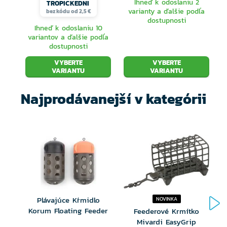
Ihneď k odoslaniu 2
TROPICKEDNI
varianty a ďalšie podľa
bez kódu od 2,5 €
dostupnosti
Ihneď k odoslaniu 10
variantov a ďalšie podľa
dostupnosti
VYBERTE
VYBERTE
VARIANTU
VARIANTU
Najprodávanejší v kategórii
Plávajúce Kŕmidlo
NOVINKA
Korum Floating Feeder
Feederové Krmítko
Mivardi EasyGrip