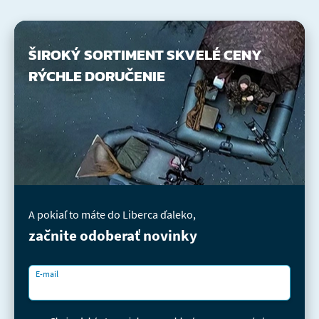
ŠIROKÝ SORTIMENT
SKVELÉ CENY
RÝCHLE DORUČENIE
A pokiaľ to máte do Liberca ďaleko,
začnite odoberať novinky
E-mail