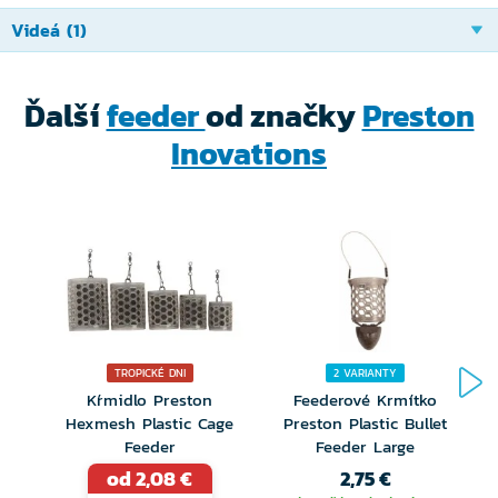
malým uzáverom z kŕmenia a máte istotu, že všetky
Videá (1)
jemné častice sa Vám dostanú až na dno, presne tam,
kam potrebujete.
Ďalší
feeder
od značky
Preston
Inovations
Verzia Caged je potom vhodná na plytšie vody, na
uzatváranie napríklad kukurica, kukiel alebo peliet a
alebo tam, kde chcete pri použití menej navlhčené
návnady aspoň čiastočného uvoľňovania v stĺpci.
Dostupná v niekoľkých veľkostiach a gramážach
kŕmidlá.
TROPICKÉ DNI
2 VARIANTY
Kŕmidlo Preston
Feederové Krmítko
Hexmesh Plastic Cage
Preston Plastic Bullet
Feeder
Feeder Large
od 2,08 €
2,75 €