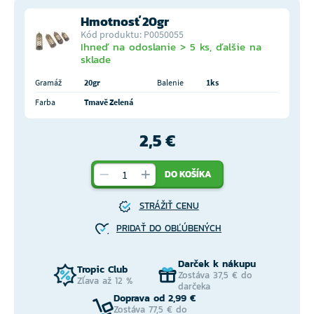
Hmotnosť 20gr
Kód produktu: P0050055
Ihneď na odoslanie > 5 ks, ďalšie na
sklade
Gramáž
20gr
Balenie
1ks
Farba
Tmavě Zelená
2,5 €
DO KOŠÍKA
STRÁŽIŤ CENU
PRIDAŤ DO OBĽÚBENÝCH
Darček k nákupu
Tropic Club
Zostáva 37,5 € do
Zľava až 12 %
darčeka
Doprava od 2,99 €
Zostáva 77,5 € do