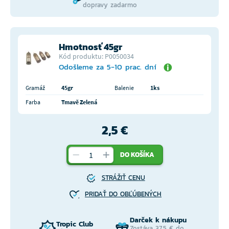
dopravy zadarmo
Hmotnosť 45gr
Kód produktu: P0050034
Odošleme za 5-10 prac. dní
Gramáž
45gr
Balenie
1ks
Farba
Tmavě Zelená
2,5 €
DO KOŠÍKA
STRÁŽIŤ CENU
PRIDAŤ DO OBĽÚBENÝCH
Darček k nákupu
Tropic Club
Zostáva 37,5 € do