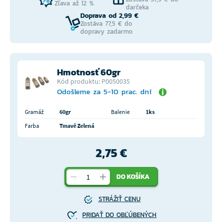
Zľava až 12 %
darčeka
Doprava od 2,99 €
Zostáva 77,5 € do
dopravy zadarmo
Hmotnosť 60gr
Kód produktu: P0050035
Odošleme za 5-10 prac. dní
Gramáž
60gr
Balenie
1ks
Farba
Tmavě Zelená
2,75 €
DO KOŠÍKA
STRÁŽIŤ CENU
PRIDAŤ DO OBĽÚBENÝCH