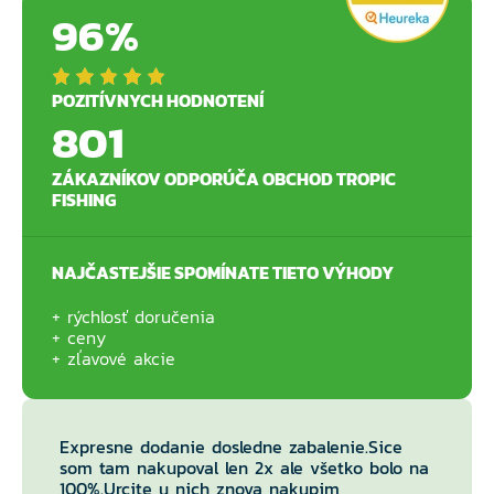
96%
POZITÍVNYCH HODNOTENÍ
801
ZÁKAZNÍKOV ODPORÚČA OBCHOD TROPIC
FISHING
NAJČASTEJŠIE SPOMÍNATE TIETO VÝHODY
rýchlosť doručenia
ceny
zľavové akcie
Expresne dodanie dosledne zabalenie.Sice
som tam nakupoval len 2x ale všetko bolo na
100%.Urcite u nich znova nakupim