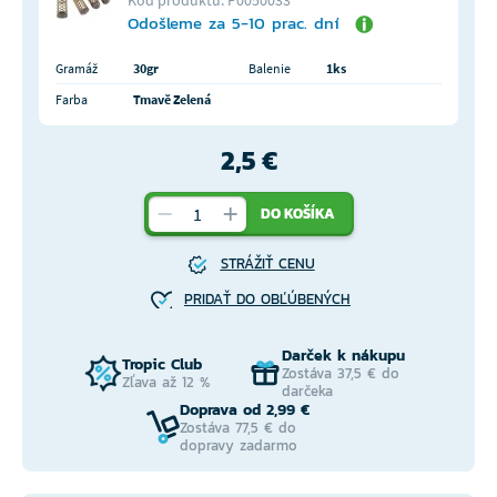
Odošleme za 5-10 prac. dní
Gramáž
30gr
Balenie
1ks
Farba
Tmavě Zelená
2,5 €
DO KOŠÍKA
STRÁŽIŤ CENU
PRIDAŤ DO OBĽÚBENÝCH
Darček k nákupu
Tropic Club
Zostáva 37,5 € do
Zľava až 12 %
darčeka
Doprava od 2,99 €
Zostáva 77,5 € do
dopravy zadarmo