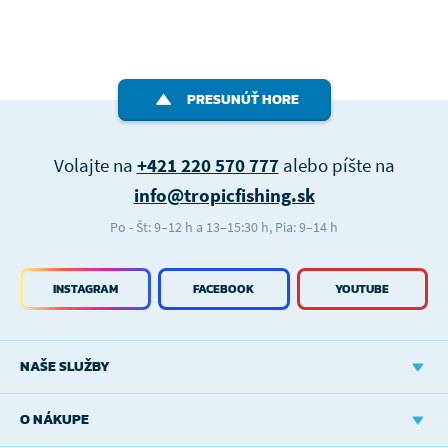
PRESUNÚŤ HORE
Volajte na
+421 220 570 777
alebo píšte na
info@tropicfishing.sk
Po - Št: 9–12 h a 13–15:30 h, Pia: 9–14 h
INSTAGRAM
FACEBOOK
YOUTUBE
NAŠE SLUŽBY
O NÁKUPE