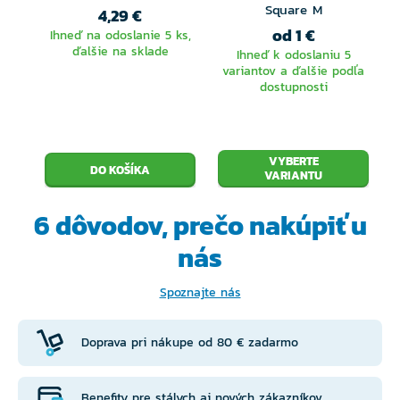
Square M
4,29 €
od 1 €
Ihneď na odoslanie 5 ks,
ďalšie na sklade
Ihneď k odoslaniu 5
variantov a ďalšie podľa
dostupnosti
VYBERTE
VARIANTU
6 dôvodov, prečo
nakúpiť u
nás
Spoznajte nás
Doprava pri nákupe od 80 € zadarmo
Benefity pre stálych aj nových zákazníkov