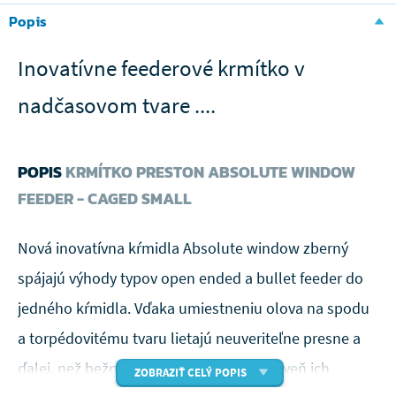
Popis
Inovatívne feederové krmítko v
nadčasovom tvare ....
POPIS
KRMÍTKO PRESTON ABSOLUTE WINDOW
FEEDER - CAGED SMALL
Nová inovatívna kŕmidla Absolute window zberný
spájajú výhody typov open ended a bullet feeder do
jedného kŕmidla. Vďaka umiestneniu olova na spodu
a torpédovitému tvaru lietajú neuveriteľne presne a
ďalej, než bežná klietkové kŕmidla. Zároveň ich
ZOBRAZIŤ CELÝ POPIS