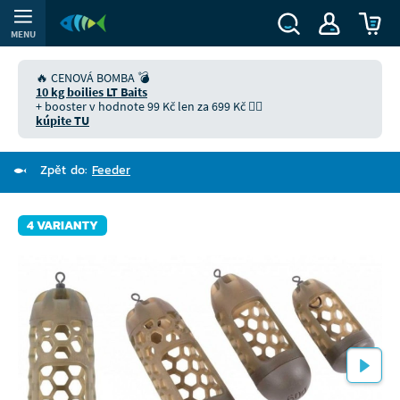
MENU
🔥 CENOVÁ BOMBA 💣
10 kg boilies LT Baits
+ booster v hodnote 99 Kč len za 699 Kč 👉🏻
kúpite TU
Zpět do:
Feeder
4 VARIANTY