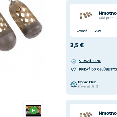
Hmotnos
Kód produk
Gramáž
20gr
2,5 €
STRÁŽIŤ CENU
PRIDAŤ DO OBĽÚBENÝC
Tropic Club
Zľava až 12 %
Hmotnos