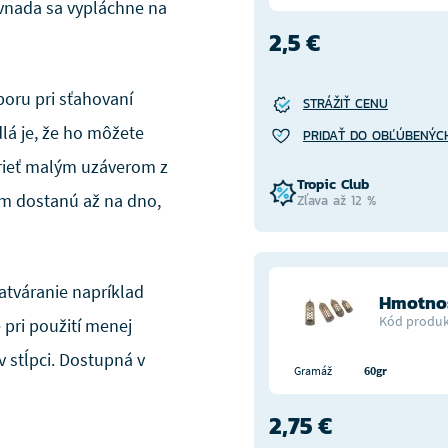
ávnada sa vypláchne na
2,5 €
oru pri sťahovaní
STRÁŽIŤ CENU
lá je, že ho môžete
PRIDAŤ DO OBĽÚBENÝC
vrieť malým uzáverom z
Tropic Club
ám dostanú až na dno,
Zľava až 12 %
atváranie napríklad
Hmotnos
Kód produk
 pri použití menej
 stĺpci. Dostupná v
Gramáž
60gr
2,75 €