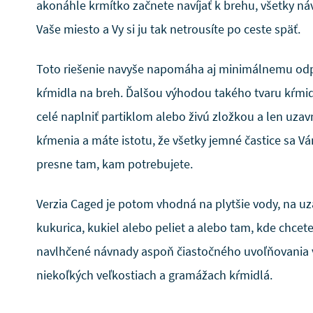
akonáhle krmítko začnete navíjať k brehu, všetky n
Vaše miesto a Vy si ju tak netrousíte po ceste späť.
Toto riešenie navyše napomáha aj minimálnemu odp
kŕmidla na breh. Ďalšou výhodou takého tvaru kŕmid
celé naplniť partiklom alebo živú zložkou a len uza
kŕmenia a máte istotu, že všetky jemné častice sa V
presne tam, kam potrebujete.
Verzia Caged je potom vhodná na plytšie vody, na uz
kukurica, kukiel alebo peliet a alebo tam, kde chcete
navlhčené návnady aspoň čiastočného uvoľňovania v
niekoľkých veľkostiach a gramážach kŕmidlá.