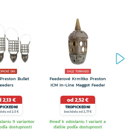
OPICKÉ DNI
SALE TORNADO
Preston Bullet
Feederové Krmítko Preston
Krmítk
eeders
ICM In-Line Maggot Feeder
 2,13 €
od 2,52 €
PICKEDNI
TROPICKEDNI
ódu od 2,5 €
bez kódu od 2,77 €
slaniu 9 variantov
Ihneď k odoslaniu 1 variant a
Ihneď 
odľa dostupnosti
ďalšie podľa dostupnosti
ďalš