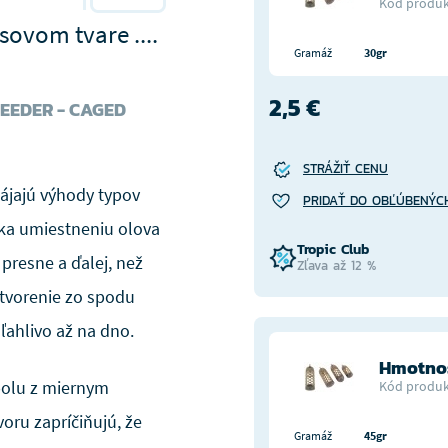
Kód produk
ovom tvare ....
Gramáž
30gr
2,5 €
EEDER - CAGED
STRÁŽIŤ CENU
ájajú výhody typov
PRIDAŤ DO OBĽÚBENÝC
aka umiestneniu olova
Tropic Club
presne a ďalej, než
Zľava až 12 %
atvorenie zo spodu
ahlivo až na dno.
Hmotnos
polu z miernym
Kód produk
ru zapríčiňujú, že
Gramáž
45gr