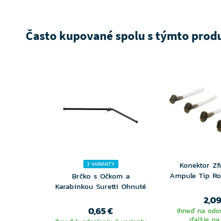
Často kupované spolu s týmto pro
Konektor Zfi
3 VARIANTY
Ampule Tip Ro
Brčko s Očkom a
Karabinkou Suretti Ohnuté
2,09
0,65 €
Ihneď na odos
ďalšie na