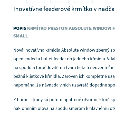
Inovatívne feederové krmítko v nadčas
POPIS
KRMÍTKO PRESTON ABSOLUTE WINDOW F
SMALL
Nová inovatívna kŕmidla Absolute window zberný sp
open ended a bullet feeder do jedného kŕmidla. Vď
na spodu a torpédovitému tvaru lietajú neuveriteľne 
bežná klietkové kŕmidla. Zároveň ich kompletné uz
napomáha, že návnada v nich uzavretá dopadne spoľ
Z hornej strany sú potom opatrené otvormi, ktoré s
naklonením olova na spodu smerom k hlavnému otvo