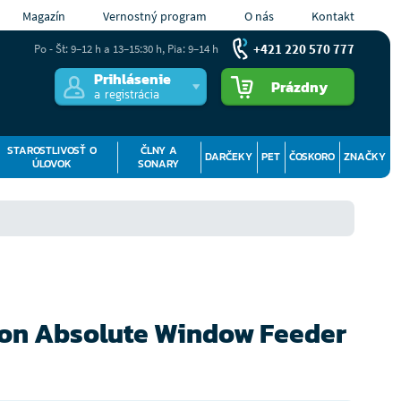
Magazín
Vernostný program
O nás
Kontakt
+421 220 570 777
Po - Št: 9–12 h a 13–15:30 h, Pia: 9–14 h
Prihlásenie
Prázdny
a registrácia
STAROSTLIVOSŤ O
ČLNY A
DARČEKY
PET
ČOSKORO
ZNAČKY
ÚLOVOK
SONARY
ton Absolute Window Feeder