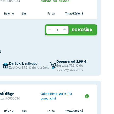
ďalšie na sklade
tu: P0050033
Balenie
1ks
Farba
Tmavě Zelená
DO KOŠÍKA
H
Doprava od 2,99 €
Darček k nákupu
Zostáva 77,5 € do
Zostáva 37,5 € do darčeka
dopravy zadarmo
ť 45gr
Odošleme za 5-10
prac. dní
tu: P0050034
Balenie
1ks
Farba
Tmavě Zelená