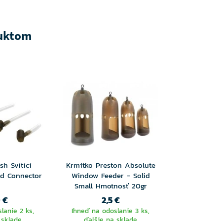
duktom
sh Svítící
Krmítko Preston Absolute
d Connector
Window Feeder - Solid
Small Hmotnosť 20gr
 €
2,5 €
lanie 2 ks,
Ihneď na odoslanie 3 ks,
 sklade
ďalšie na sklade