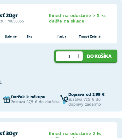
ť 20gr
Ihneď na odoslanie > 5 ks,
ďalšie na sklade
tu: P0050055
Balenie
1ks
Farba
Tmavě Zelená
DO KOŠÍKA
H
Doprava od 2,99 €
Darček k nákupu
Zostáva 77,5 € do
Zostáva 37,5 € do darčeka
dopravy zadarmo
ť 30gr
Ihneď na odoslanie 2 ks,