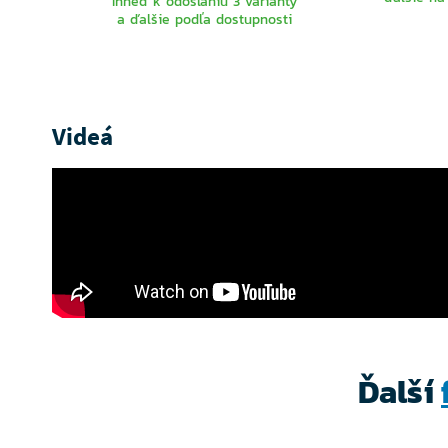
Ihneď k odoslaniu 3 varianty
a ďalšie podľa dostupnosti
VYBERTE
VARIANTU
Videá
Ďalší