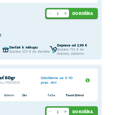
DO KOŠÍKA
H
Doprava od 2,99 €
Darček k nákupu
Zostáva 77,5 € do
Zostáva 37,5 € do darčeka
dopravy zadarmo
ť 60gr
Odošleme za 5-10
prac. dní
tu: P0050035
Balenie
1ks
Farba
Tmavě Zelená
DO KOŠÍKA