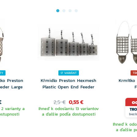
TY
17 VARIÁNT
TR
tko Preston
Kŕmidlo Preston Hexmesh
Krmítko 
eeder Large
Plastic Open End Feeder
F
€
2,5 €
0,55 €
od
 2 varianty a
Ihneď k odoslaniu 13 variantov
TRO
ostupnosti
a ďalšie podľa dostupnosti
bez k
Ihneď k odo
a ďalšie p