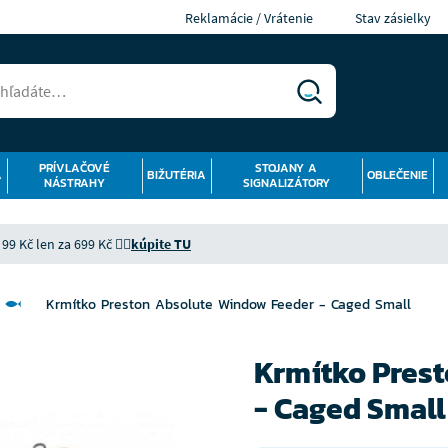
Reklamácie / Vrátenie
Stav zásielky
PRÍVLAČOVÉ
STOJANY A
Á
BIŽUTÉRIA
OBLEČENIE
NÁSTRAHY
SIGNALIZÁTORY
9 Kč len za 699 Kč 👉🏻
kúpite TU
Krmítko Preston Absolute Window Feeder - Caged Small
Krmítko Pres
- Caged Small