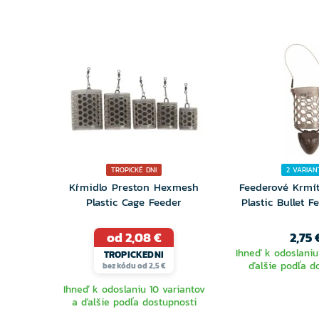
TROPICKÉ DNI
2 VARIAN
Kŕmidlo Preston Hexmesh
Feederové Krmí
Plastic Cage Feeder
Plastic Bullet F
od 2,08 €
2,75 
Ihneď k odoslaniu
TROPICKEDNI
ďalšie podľa d
bez kódu od 2,5 €
Ihneď k odoslaniu 10 variantov
a ďalšie podľa dostupnosti