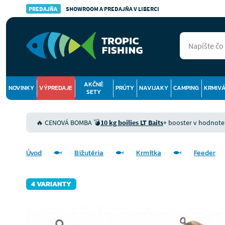
PREDAJŇA
SHOWROOM A PREDAJŇA V LIBERCI
AKČNÉ
NOVINKY
VÝPREDAJE
PRÚTY
NAVIJAKY
CAMPING
KRMIV
SETY
🔥 CENOVÁ BOMBA 💣
10 kg boilies LT Baits
+ booster v hodnote 9
Úvod
Bižutéria
Krmítka
Feeder
4 VARIANTY