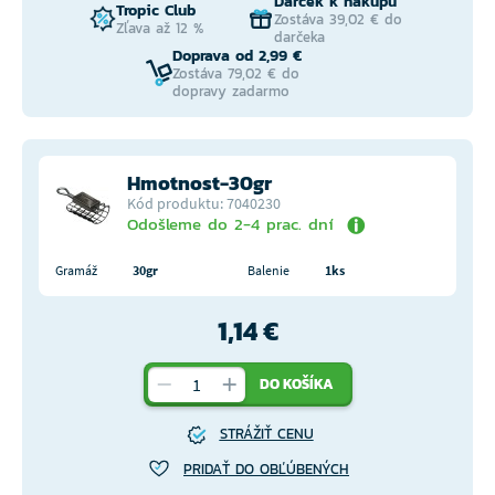
Darček k nákupu
Tropic Club
Zostáva 39,02 € do
Zľava až 12 %
darčeka
Doprava od 2,99 €
Zostáva 79,02 € do
dopravy zadarmo
Hmotnost-30gr
Kód produktu: 7040230
Odošleme do 2-4 prac. dní
Gramáž
30gr
Balenie
1ks
1,14 €
DO KOŠÍKA
STRÁŽIŤ CENU
PRIDAŤ DO OBĽÚBENÝCH