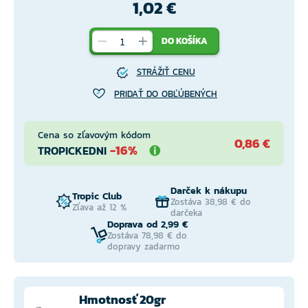
1,02 €
DO KOŠÍKA
STRÁŽIŤ CENU
PRIDAŤ DO OBĽÚBENÝCH
Cena so zľavovým kódom
0,86 €
-16%
TROPICKEDNI
Darček k nákupu
Tropic Club
Zostáva 38,98 € do
Zľava až 12 %
darčeka
Doprava od 2,99 €
Zostáva 78,98 € do
dopravy zadarmo
Hmotnosť 20gr