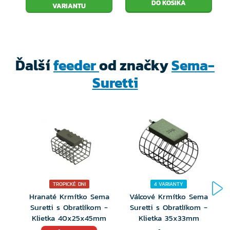
VARIANTU
Ďalší
feeder
od značky
Sema-
Suretti
TROPICKÉ DNI
4 VARIANTY
Hranaté Krmítko Sema
Válcové Krmítko Sema
Suretti s Obratlíkom -
Suretti s Obratlíkom -
Klietka 40x25x45mm
Klietka 35x33mm