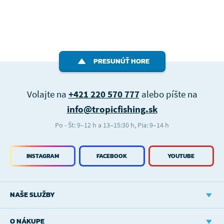
PRESUNÚŤ HORE
Volajte na
+421 220 570 777
alebo píšte na
info@tropicfishing.sk
Po - Št: 9–12 h a 13–15:30 h, Pia: 9–14 h
INSTAGRAM
FACEBOOK
YOUTUBE
NAŠE SLUŽBY
O NÁKUPE