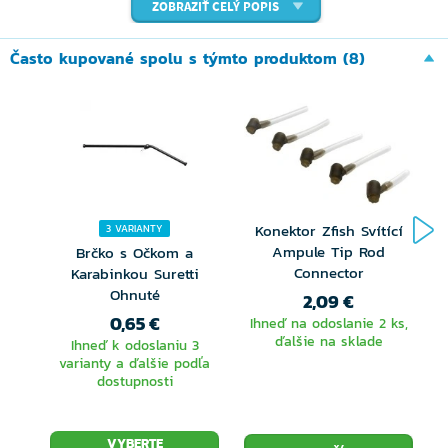
ZOBRAZIŤ CELÝ POPIS
Často kupované spolu s týmto produktom (8)
Konektor Zfish Svítící
3 VARIANTY
Ampule Tip Rod
Brčko s Očkom a
Connector
Karabinkou Suretti
Ohnuté
2,09 €
0,65 €
Ihneď na odoslanie 2 ks,
ďalšie na sklade
Ihneď k odoslaniu 3
varianty a ďalšie podľa
dostupnosti
VYBERTE