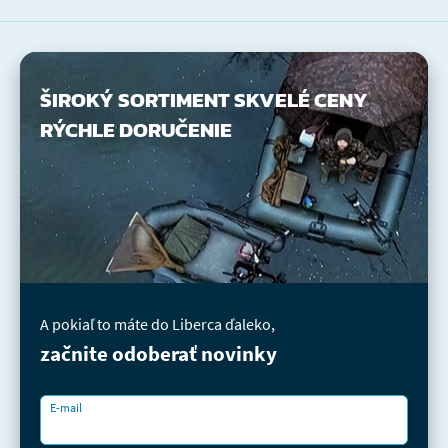
ŠIROKÝ SORTIMENT
SKVELÉ CENY
RÝCHLE DORUČENIE
A pokiaľ to máte do Liberca ďaleko,
začnite odoberať novinky
E-mail