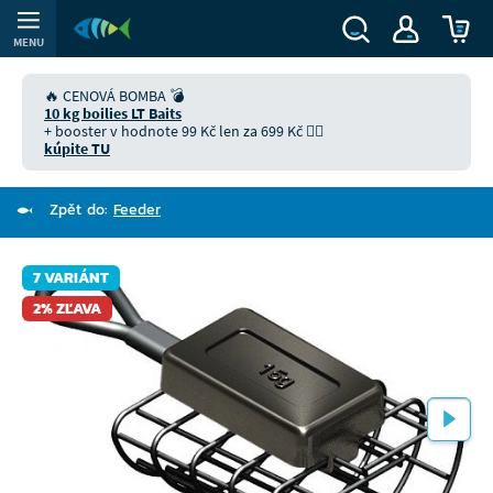
MENU
🔥 CENOVÁ BOMBA 💣
10 kg boilies LT Baits
+ booster v hodnote 99 Kč len za 699 Kč 👉🏻
kúpite TU
Zpět do:
Feeder
7 VARIÁNT
2% ZĽAVA