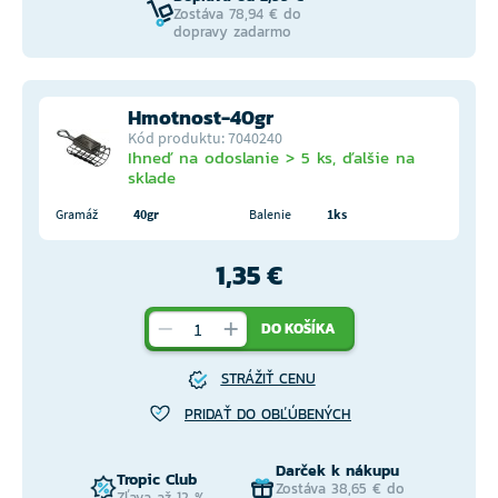
Zostáva 78,94 € do
dopravy zadarmo
Hmotnost-40gr
Kód produktu: 7040240
Ihneď na odoslanie > 5 ks, ďalšie na
sklade
Gramáž
40gr
Balenie
1ks
1,35 €
DO KOŠÍKA
STRÁŽIŤ CENU
PRIDAŤ DO OBĽÚBENÝCH
Darček k nákupu
Tropic Club
Zostáva 38,65 € do
Zľava až 12 %