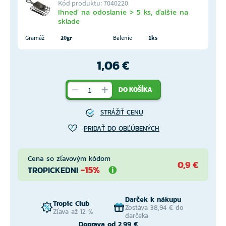
Kód produktu: 7040220
Ihneď na odoslanie > 5 ks, ďalšie na
sklade
Gramáž
20gr
Balenie
1ks
1,06 €
DO KOŠÍKA
STRÁŽIŤ CENU
PRIDAŤ DO OBĽÚBENÝCH
Cena so zľavovým kódom
0,9 €
-15%
TROPICKEDNI
Darček k nákupu
Tropic Club
Zostáva 38,94 € do
Zľava až 12 %
darčeka
Doprava od 2,99 €