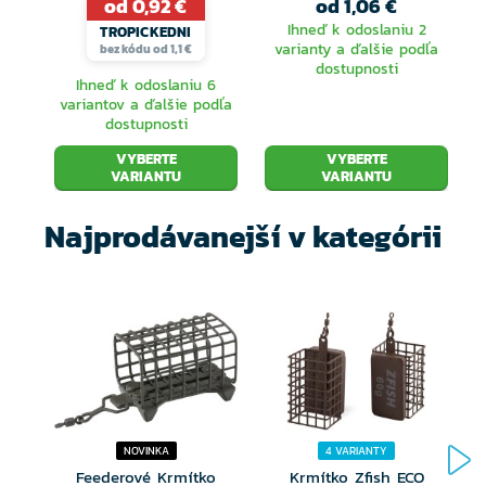
od 0,92 €
od 1,06 €
Ihneď k odoslaniu 2
TROPICKEDNI
varianty a ďalšie podľa
bez kódu od 1,1 €
dostupnosti
Ihneď k odoslaniu 6
variantov a ďalšie podľa
dostupnosti
VYBERTE
VYBERTE
VARIANTU
VARIANTU
Najprodávanejší v kategórii
NOVINKA
4 VARIANTY
Feederové Krmítko
Krmítko Zfish ECO