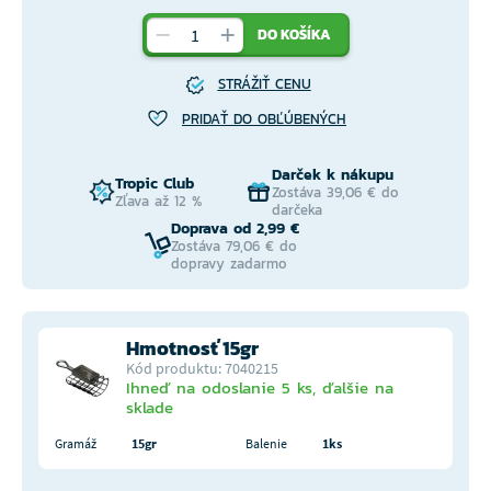
DO KOŠÍKA
STRÁŽIŤ CENU
PRIDAŤ DO OBĽÚBENÝCH
Darček k nákupu
Tropic Club
Zostáva 39,06 € do
Zľava až 12 %
darčeka
Doprava od 2,99 €
Zostáva 79,06 € do
dopravy zadarmo
Hmotnosť 15gr
Kód produktu: 7040215
Ihneď na odoslanie 5 ks, ďalšie na
sklade
Gramáž
15gr
Balenie
1ks