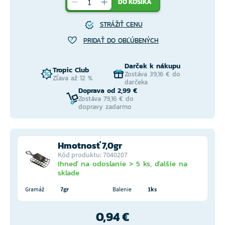
DO KOŠÍKA
STRÁŽIŤ CENU
PRIDAŤ DO OBĽÚBENÝCH
Darček k nákupu
Tropic Club
Zostáva 39,16 € do
Zľava až 12 %
darčeka
Doprava od 2,99 €
Zostáva 79,16 € do
dopravy zadarmo
Hmotnosť 7,0gr
Kód produktu: 7040207
Ihneď na odoslanie > 5 ks, ďalšie na
sklade
Gramáž
7gr
Balenie
1ks
0,94 €