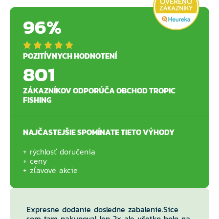
96%
POZITÍVNYCH HODNOTENÍ
801
ZÁKAZNÍKOV ODPORÚČA OBCHOD TROPIC
FISHING
NAJČASTEJŠIE SPOMÍNATE TIETO VÝHODY
rýchlosť doručenia
ceny
zľavové akcie
Expresne dodanie dosledne zabalenie.Sice
som tam nakupoval len 2x ale všetko bolo na