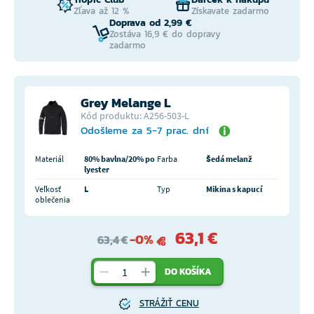
Zľava až 12 %
Získavate zadarmo
Doprava od 2,99 €
Zostáva 16,9 € do dopravy
zadarmo
Grey Melange L
Kód produktu: A256-503-L
Odošleme za 5-7 prac. dní
Materiál
80% bavlna/20% po
Farba
Šedá melanž
lyester
Veľkosť
L
Typ
Mikina s kapucí
oblečenia
63,1 €
-0%
63,4 €
DO KOŠÍKA
STRÁŽIŤ CENU