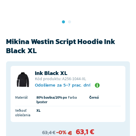
Mikina Westin Script Hoodie Ink
Black XL
Ink Black XL
Kód produktu: A256-1044-XL
Odošleme za 5-7 prac. dní
Materiál
80% bavlna/20% po
Farba
Černá
lyester
Veľkosť
XL
oblečenia
63,1 €
-0%
63,4 €