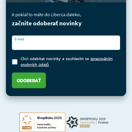
A pokiaľ to máte do Liberca ďaleko,
začnite odoberať novinky
E-mail
Chci odebírat novinky a souhlasím se
zpracováním
osobních údajů
ODOBERAŤ