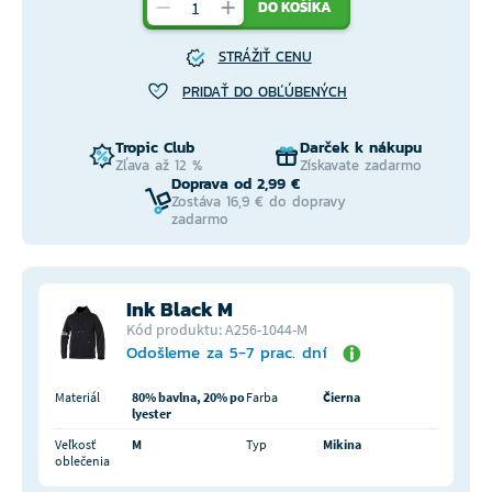
DO KOŠÍKA
STRÁŽIŤ CENU
PRIDAŤ DO OBĽÚBENÝCH
Tropic Club
Darček k nákupu
Zľava až 12 %
Získavate zadarmo
Doprava od 2,99 €
Zostáva 16,9 € do dopravy
zadarmo
Ink Black M
Kód produktu: A256-1044-M
Odošleme za 5-7 prac. dní
Materiál
80% bavlna, 20% po
Farba
Čierna
lyester
Veľkosť
M
Typ
Mikina
oblečenia