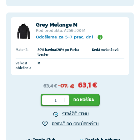
Grey Melange M
Kód produktu: A256-503-M
Odošleme za 5-7 prac. dní
Materiál
80% bavlna/20% po
Farba
Šedá melanžová
lyester
Veľkosť
M
oblečenia
63,1 €
-0%
63,4 €
DO KOŠÍKA
STRÁŽIŤ CENU
PRIDAŤ DO OBĽÚBENÝCH
Tropic Club
Darček k nákupu