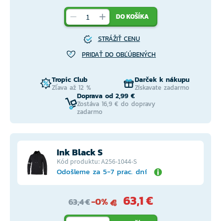
DO KOŠÍKA
STRÁŽIŤ CENU
PRIDAŤ DO OBĽÚBENÝCH
Tropic Club
Darček k nákupu
Zľava až 12 %
Získavate zadarmo
Doprava od 2,99 €
Zostáva 16,9 € do dopravy
zadarmo
Ink Black S
Kód produktu: A256-1044-S
Odošleme za 5-7 prac. dní
63,1 €
-0%
63,4 €