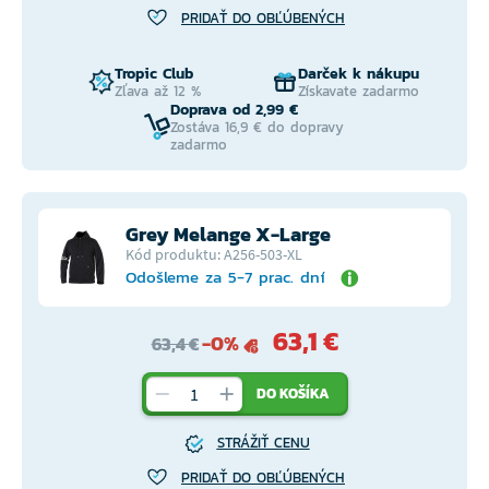
PRIDAŤ DO OBĽÚBENÝCH
Tropic Club
Darček k nákupu
Zľava až 12 %
Získavate zadarmo
Doprava od 2,99 €
Zostáva 16,9 € do dopravy
zadarmo
Grey Melange X-Large
Kód produktu: A256-503-XL
Odošleme za 5-7 prac. dní
63,1 €
-0%
63,4 €
DO KOŠÍKA
STRÁŽIŤ CENU
PRIDAŤ DO OBĽÚBENÝCH