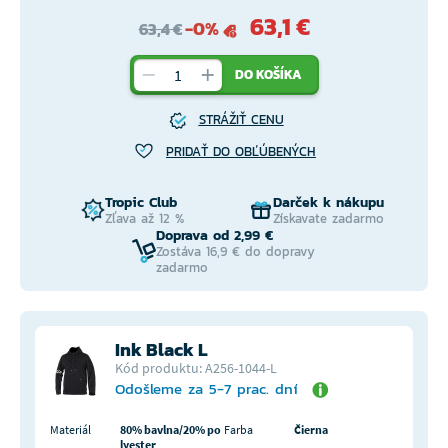
63,1 €
-0%
63,4 €
DO KOŠÍKA
STRÁŽIŤ CENU
PRIDAŤ DO OBĽÚBENÝCH
Tropic Club
Darček k nákupu
Zľava až 12 %
Získavate zadarmo
Doprava od 2,99 €
Zostáva 16,9 € do dopravy
zadarmo
Ink Black L
Kód produktu: A256-1044-L
Odošleme za 5-7 prac. dní
Materiál
80% bavlna/20% po
Farba
Čierna
lyester