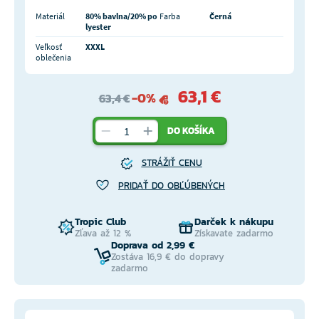
Materiál
80% bavlna/20% po
Farba
Černá
lyester
Veľkosť
XXXL
oblečenia
63,1 €
-0%
63,4 €
DO KOŠÍKA
STRÁŽIŤ CENU
PRIDAŤ DO OBĽÚBENÝCH
Tropic Club
Darček k nákupu
Zľava až 12 %
Získavate zadarmo
Doprava od 2,99 €
Zostáva 16,9 € do dopravy
zadarmo