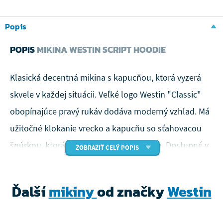
Popis
POPIS
MIKINA WESTIN SCRIPT HOODIE
Klasická decentná mikina s kapucňou, ktorá vyzerá
skvele v každej situácii. Veľké logo Westin "Classic"
obopínajúce pravý rukáv dodáva moderný vzhľad. Má
užitočné klokanie vrecko a kapucňu so sťahovacou
šnúrkou, ktorá chráni hlavu pred vetrom. Dostupné v
ZOBRAZIŤ CELÝ POPIS
čiernej a šedej melanžovej farbe. Pre dokonalé
vyladenie spárujte so zodpovedajúcim tričkom a
Ďalší
mikiny
od značky
Westin
čiapkou Script.
80% bavlna/20% polyester