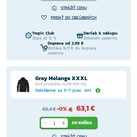
STRÁŽIŤ CENU
PRIDAŤ DO OBĽÚBENÝCH
Tropic Club
Darček k nákupu
Zľava až 12 %
Získavate zadarmo
Doprava od 2,99 €
Zostáva 16,9 € do dopravy
zadarmo
Grey Melange XXXL
Kód produktu: A256-503-3XL
Odošleme za 5-7 prac. dní
63,1 €
-0%
63,4 €
DO KOŠÍKA
STRÁŽIŤ CENU