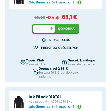
Odošleme za 5-7 prac. dní
63,1 €
-0%
63,4 €
DO KOŠÍKA
STRÁŽIŤ CENU
PRIDAŤ DO OBĽÚBENÝCH
Tropic Club
Darček k nákupu
Zľava až 12 %
Získavate zadarmo
Doprava od 2,99 €
Zostáva 16,9 € do dopravy
zadarmo
Ink Black XXXL
Kód produktu: A256-1044-3XL
Odošleme za 5-7 prac. dní