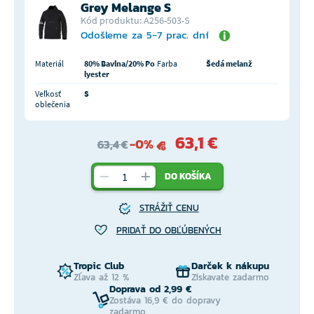
Grey Melange S
Kód produktu: A256-503-S
Odošleme za 5-7 prac. dní
Materiál
80% Bavlna/20% Po
Farba
Šedá melanž
lyester
Veľkosť
S
oblečenia
63,1 €
-0%
63,4 €
DO KOŠÍKA
STRÁŽIŤ CENU
PRIDAŤ DO OBĽÚBENÝCH
Tropic Club
Darček k nákupu
Zľava až 12 %
Získavate zadarmo
Doprava od 2,99 €
Zostáva 16,9 € do dopravy
zadarmo