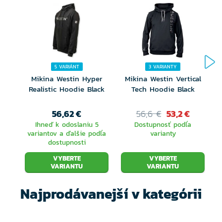
320 gsm
Kartáčovaný chrbát
Kapucňa so sťahovacou šnúrkou
5 VARIÁNT
3 VARIANTY
Klokanie vrecko
Mikina Westin Hyper
Mikina Westin Vertical
Realistic Hoodie Black
Tech Hoodie Black
Pohodlná potlač bez štítku na krku
56,62 €
56,6 €
53,2 €
Pre zobrazenie tabuľky veľkostí kliknite sem
Ihneď k odoslaniu 5
Dostupnosť podľa
variantov a ďalšie podľa
varianty
dostupnosti
VYBERTE
VYBERTE
VARIANTU
VARIANTU
Najprodávanejší v kategórii