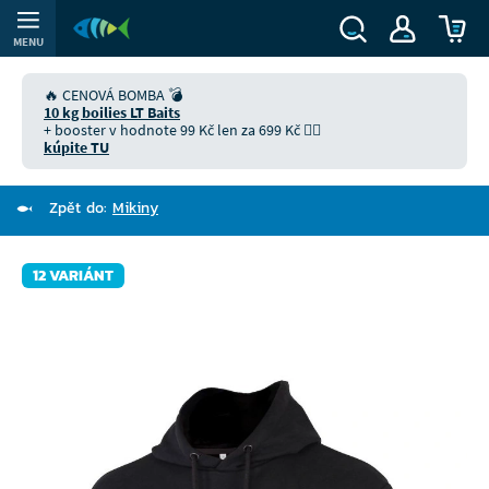
MENU
🔥 CENOVÁ BOMBA 💣
10 kg boilies LT Baits
+ booster v hodnote 99 Kč len za 699 Kč 👉🏻
kúpite TU
Zpět do:
Mikiny
12 VARIÁNT