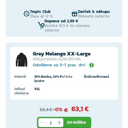
Tropic Club
Darček k nákupu
Zľava až 12 %
Získavate zadarmo
Doprava od 2,99 €
Zostáva 16,9 € do dopravy
zadarmo
Grey Melange XX-Large
Kód produktu: A256-503-XXL
Odošleme za 5-7 prac. dní
Materiál
80% Bavlna, 20% Po
Farba
Šedá melírovaná
lyester
Veľkosť
XXL
oblečenia
63,1 €
-0%
63,4 €
DO KOŠÍKA