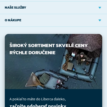
NAŠE SLUŽBY
O NÁKUPE
ŠIROKÝ SORTIMENT
SKVELÉ CENY
RÝCHLE DORUČENIE
A pokiaľ to máte do Liberca ďaleko,
začnite odoberať novinky