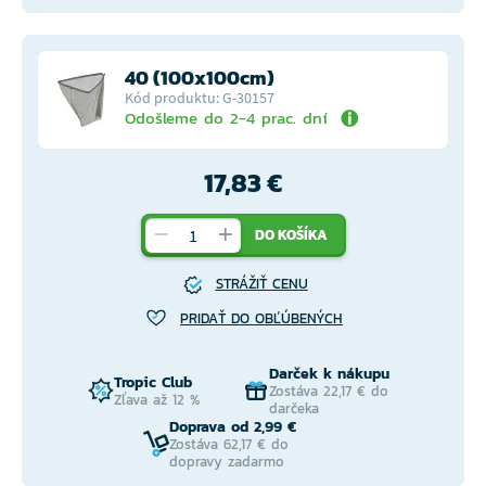
40 (100x100cm)
Kód produktu: G-30157
Odošleme do 2-4 prac. dní
17,83 €
DO KOŠÍKA
STRÁŽIŤ CENU
PRIDAŤ DO OBĽÚBENÝCH
Darček k nákupu
Tropic Club
Zostáva 22,17 € do
Zľava až 12 %
darčeka
Doprava od 2,99 €
Zostáva 62,17 € do
dopravy zadarmo