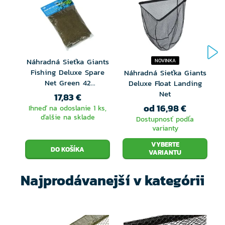
Náhradná Sieťka Giants
NOVINKA
Fishing Deluxe Spare
Náhradná Sieťka Giants
N
Net Green 42
Deluxe Float Landing
F
105x105cm
Net
17,83 €
od 16,98 €
Ihneď na odoslanie 1 ks,
ďalšie na sklade
Dostupnosť podľa
varianty
VYBERTE
VARIANTU
Najprodávanejší v kategórii