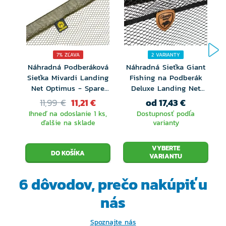
7% ZĽAVA
2 VARIANTY
Náhradná Podberáková
Náhradná Sieťka Giant
Sieťka Mivardi Landing
Fishing na Podberák
Net Optimus - Spare
Deluxe Landing Net
Mesh
Rubber
11,99 €
11,21 €
od 17,43 €
Ihneď na odoslanie 1 ks,
Dostupnosť podľa
ďalšie na sklade
varianty
VYBERTE
VARIANTU
6 dôvodov, prečo
nakúpiť u
nás
Spoznajte nás