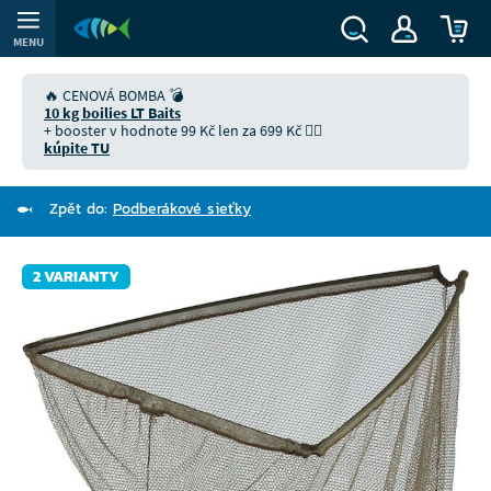
MENU
🔥 CENOVÁ BOMBA 💣
10 kg boilies LT Baits
+ booster v hodnote 99 Kč len za 699 Kč 👉🏻
kúpite TU
Zpět do:
Podberákové sieťky
2 VARIANTY