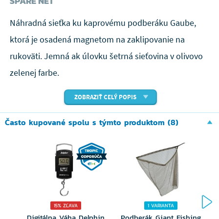
SPARE NET
Náhradná sieťka ku kaprovému podberáku Gaube,
ktorá je osadená magnetom na zaklipovanie na
rukoväti. Jemná ak úlovku šetrná sieťovina v olivovo
zelenej farbe.
ZOBRAZIŤ CELÝ POPIS
Často kupované spolu s týmto produktom (8)
15% ZĽAVA
1 VARIANTA
Digitálna Váha Delphin
Podberák Giant Fishing
R