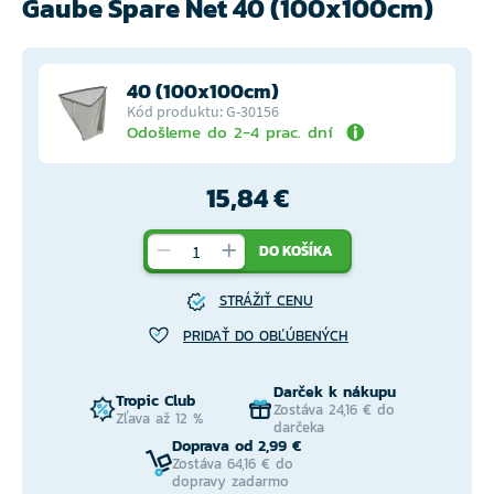
Gaube Spare Net 40 (100x100cm)
40 (100x100cm)
Kód produktu: G-30156
Odošleme do 2-4 prac. dní
15,84 €
DO KOŠÍKA
STRÁŽIŤ CENU
PRIDAŤ DO OBĽÚBENÝCH
Darček k nákupu
Tropic Club
Zostáva 24,16 € do
Zľava až 12 %
darčeka
Doprava od 2,99 €
Zostáva 64,16 € do
dopravy zadarmo