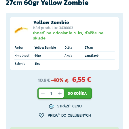
27cm 60gr Yellow Zombie
Yellow Zombie
Kód produktu: 3430003
Ihneď na odoslanie 5 ks, ďalšie na
sklade
Farba
Yellow Zombie
Dĺžka
27cm
Hmotnosť
60gr
Akcia
vznášavý
Balenie
1ks
6,55 €
-40%
10,9 €
DO KOŠÍKA
STRÁŽIŤ CENU
PRIDAŤ DO OBĽÚBENÝCH