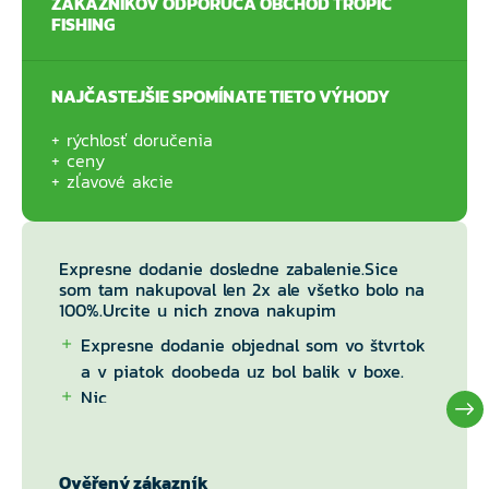
ZÁKAZNÍKOV ODPORÚČA OBCHOD TROPIC
FISHING
NAJČASTEJŠIE SPOMÍNATE TIETO VÝHODY
rýchlosť doručenia
ceny
zľavové akcie
Expresne dodanie dosledne zabalenie.Sice
som tam nakupoval len 2x ale všetko bolo na
100%.Urcite u nich znova nakupim
Expresne dodanie objednal som vo štvrtok
a v piatok doobeda uz bol balik v boxe.
Nic
Ověřený zákazník