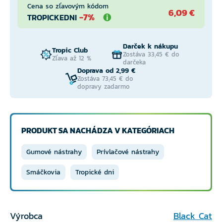
Cena so zľavovým kódom
6,09 €
-7%
TROPICKEDNI
Darček k nákupu
Tropic Club
Zostáva 33,45 € do
Zľava až 12 %
darčeka
Doprava od 2,99 €
Zostáva 73,45 € do
dopravy zadarmo
PRODUKT SA NACHÁDZA V KATEGÓRIACH
Gumové nástrahy
Prívlačové nástrahy
Smáčkovia
Tropické dni
Výrobca
Black Cat