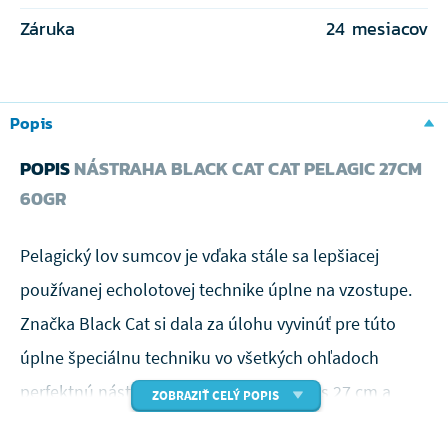
Záruka
24 mesiacov
Popis
POPIS
NÁSTRAHA BLACK CAT CAT PELAGIC 27CM
60GR
Pelagický lov sumcov je vďaka stále sa lepšiacej
používanej echolotovej technike úplne na vzostupe.
Značka Black Cat si dala za úlohu vyvinúť pre túto
úplne špeciálnu techniku vo všetkých ohľadoch
perfektnú nástrahu. Nová Cat Pelagic je s 27 cm a
ZOBRAZIŤ CELÝ POPIS
hmotnosťou cca 60 g takmer perfektnou nástrahou