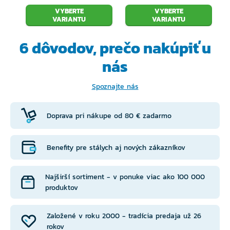
VYBERTE
VYBERTE
Ideálna odozva a vnímanie: s ponúkaným
VARIANTU
VARIANTU
spektrom farieb ste perfektne vybavení pre
6 dôvodov, prečo
nakúpiť u
každé zakalenie vody a tiež na každé počasie
nás
Spoznajte nás
Doprava pri nákupe od 80 € zadarmo
Benefity pre stálych aj nových zákazníkov
Najširší sortiment - v ponuke viac ako 100 000
produktov
Založené v roku 2000 - tradícia predaja už 26
rokov