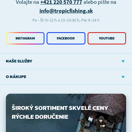
Volajte na
+421 220 570 777
alebo píšte na
info@tropicfishing.sk
Po - Št: 9–12 h a 13–15:30 h, Pia: 9–14 h
INSTAGRAM
FACEBOOK
YOUTUBE
NAŠE SLUŽBY
O NÁKUPE
ŠIROKÝ SORTIMENT
SKVELÉ CENY
RÝCHLE DORUČENIE