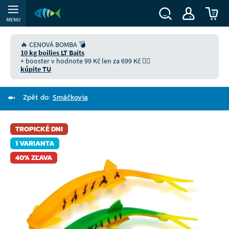
MENU
🔥 CENOVÁ BOMBA 💣
10 kg boilies LT Baits
+ booster v hodnote 99 Kč len za 699 Kč 👉🏻
kúpite TU
Zpět do:
Smáčkovia
TROPICKÉ DNI
1 VARIANTA
40% ZĽAVA