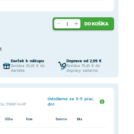
DO KOŠÍKA
H
Darček k nákupu
Doprava od 2,99 €
Zostáva 35,45 € do
Zostáva 75,45 € do
darčeka
dopravy zadarmo
Odošleme za 3-5 prac.
dní
tu: PMMT-9-HP
Dĺžka
7cm
Balenie
1ks