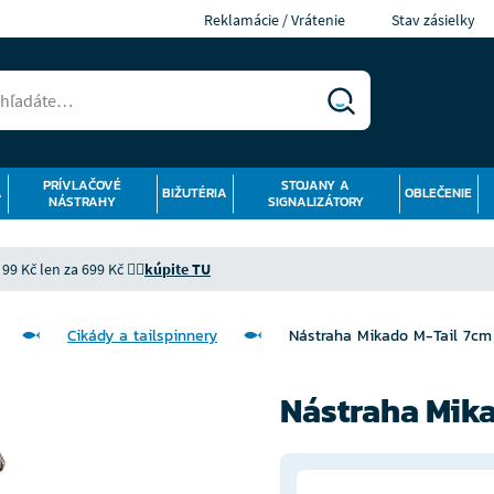
Reklamácie / Vrátenie
Stav zásielky
PRÍVLAČOVÉ
STOJANY A
Á
BIŽUTÉRIA
OBLEČENIE
NÁSTRAHY
SIGNALIZÁTORY
9 Kč len za 699 Kč 👉🏻
kúpite TU
Cikády a tailspinnery
Nástraha Mikado M-Tail 7cm
Nástraha Mika