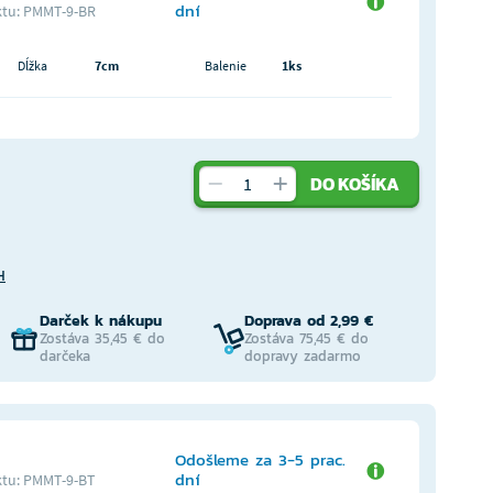
dní
tu: PMMT-9-BR
Dĺžka
7cm
Balenie
1ks
DO KOŠÍKA
H
Darček k nákupu
Doprava od 2,99 €
Zostáva 35,45 € do
Zostáva 75,45 € do
darčeka
dopravy zadarmo
Odošleme za 3-5 prac.
dní
tu: PMMT-9-BT