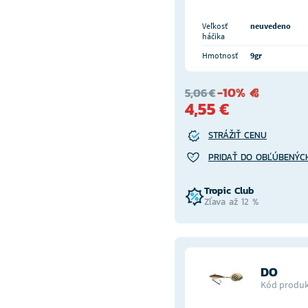
Veľkosť
neuvedeno
háčika
Hmotnosť
9gr
-10%
5,06 €
4,55 €
STRÁŽIŤ CENU
PRIDAŤ DO OBĽÚBENÝC
Tropic Club
Zľava až 12 %
DO
Kód produk