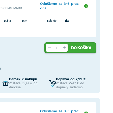
Odošleme za 3-5 prac.
dní
tu: PMMT-9-BB
Dĺžka
7cm
Balenie
1ks
DO KOŠÍKA
H
Darček k nákupu
Doprava od 2,99 €
Zostáva 35,47 € do
Zostáva 75,47 € do
darčeka
dopravy zadarmo
Odošleme za 3-5 prac.