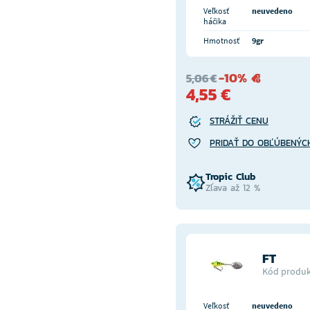
Veľkosť
neuvedeno
háčika
Hmotnosť
9gr
-10%
5,06 €
4,55 €
STRÁŽIŤ CENU
PRIDAŤ DO OBĽÚBENÝC
Tropic Club
Zľava až 12 %
FT
Kód produk
Veľkosť
neuvedeno