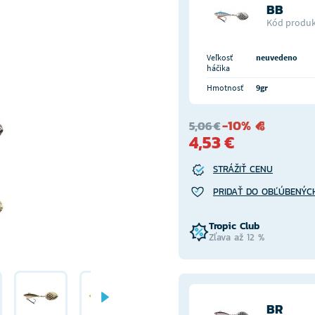
BB
Kód produk
Veľkosť
neuvedeno
háčika
Hmotnosť
9gr
-10%
5,06 €
4,53 €
STRÁŽIŤ CENU
PRIDAŤ DO OBĽÚBENÝC
Tropic Club
Zľava až 12 %
BR