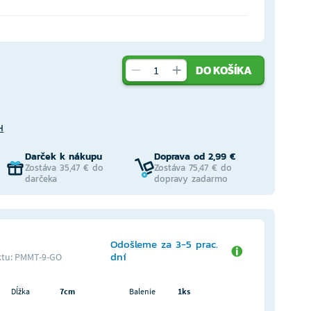
DO KOŠÍKA
H
Darček k nákupu
Doprava od 2,99 €
Zostáva 35,47 € do
Zostáva 75,47 € do
darčeka
dopravy zadarmo
Odošleme za 3-5 prac.
dní
tu: PMMT-9-GO
Dĺžka
7cm
Balenie
1ks