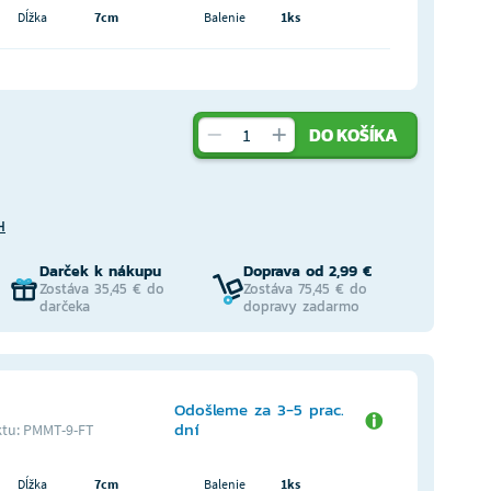
Dĺžka
7cm
Balenie
1ks
DO KOŠÍKA
H
Darček k nákupu
Doprava od 2,99 €
Zostáva 35,45 € do
Zostáva 75,45 € do
darčeka
dopravy zadarmo
Odošleme za 3-5 prac.
dní
tu: PMMT-9-FT
Dĺžka
7cm
Balenie
1ks