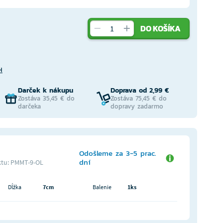
DO KOŠÍKA
H
Darček k nákupu
Doprava od 2,99 €
Zostáva 35,45 € do
Zostáva 75,45 € do
darčeka
dopravy zadarmo
Odošleme za 3-5 prac.
dní
tu: PMMT-9-OL
Dĺžka
7cm
Balenie
1ks