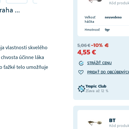
Kód produk
aha ...
Veľkosť
neuvedeno
háčika
Hmotnosť
9gr
-10%
5,06 €
ája vlastnosti skvelého
4,55 €
 chvosta účinne láka
STRÁŽIŤ CENU
eho ťažké telo umožňuje
PRIDAŤ DO OBĽÚBENÝC
Tropic Club
Zľava až 12 %
BT
Kód produk