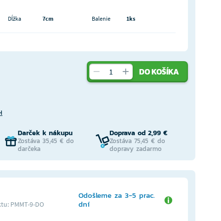
Dĺžka
7cm
Balenie
1ks
DO KOŠÍKA
H
Darček k nákupu
Doprava od 2,99 €
Zostáva 35,45 € do
Zostáva 75,45 € do
darčeka
dopravy zadarmo
Odošleme za 3-5 prac.
dní
tu: PMMT-9-DO