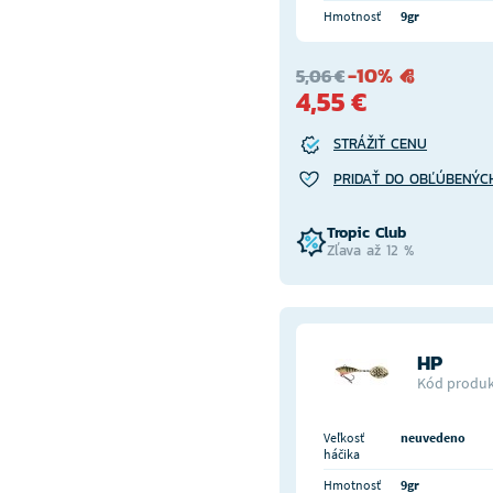
Hmotnosť
9gr
-10%
5,06 €
4,55 €
STRÁŽIŤ CENU
PRIDAŤ DO OBĽÚBENÝC
Tropic Club
Zľava až 12 %
HP
Kód produk
Veľkosť
neuvedeno
háčika
Hmotnosť
9gr