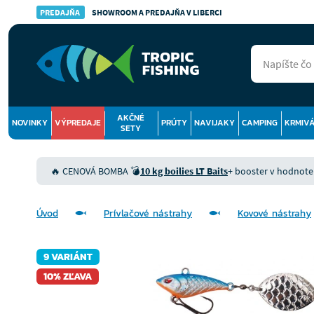
PREDAJŇA
SHOWROOM A PREDAJŇA V LIBERCI
AKČNÉ
NOVINKY
VÝPREDAJE
PRÚTY
NAVIJAKY
CAMPING
KRMIV
SETY
🔥 CENOVÁ BOMBA 💣
10 kg boilies LT Baits
+ booster v hodnote 9
Úvod
Prívlačové nástrahy
Kovové nástrahy
9 VARIÁNT
10% ZĽAVA