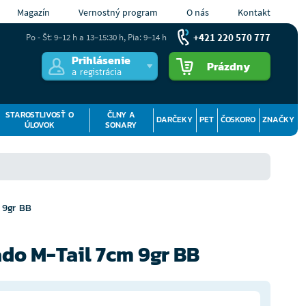
Magazín
Vernostný program
O nás
Kontakt
+421 220 570 777
Po - Št: 9–12 h a 13–15:30 h, Pia: 9–14 h
Prihlásenie
Prázdny
a registrácia
STAROSTLIVOSŤ O
ČLNY A
DARČEKY
PET
ČOSKORO
ZNAČKY
ÚLOVOK
SONARY
 9gr BB
do M-Tail 7cm 9gr BB