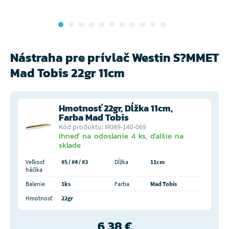
Nástraha pre prívlač Westin S?MMET
Mad Tobis 22gr 11cm
Hmotnosť 22gr, Dĺžka 11cm,
Farba Mad Tobis
Kód produktu: M089-140-069
Ihneď na odoslanie 4 ks, ďalšie na
sklade
Veľkosť
#5 / #4 / #3
Dĺžka
11cm
háčika
Balenie
1ks
Farba
Mad Tobis
Hmotnosť
22gr
6,38 €