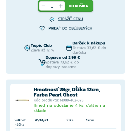
DO KOŠÍKA
STRÁŽIŤ CENU
PRIDAŤ DO OBĽÚBENÝCH
Darček k nákupu
Tropic Club
Zostáva 33,62 € do
Zľava až 12 %
darčeka
Doprava od 2,99 €
Zostáva 73,62 € do
dopravy zadarmo
Hmotnosť 28gr, Dĺžka 12cm,
Farba Pearl Ghost
Kód produktu: M089-462-073
Ihneď na odoslanie 4 ks, ďalšie na
sklade
Veľkosť
#5/#4/#3
Dĺžka
12cm
háčika