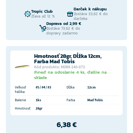
Darček k nákupu
Tropic Club
Zostáva 33,62 € do
Zľava až 12 %
darčeka
Doprava od 2,99 €
Zostáva 73,62 € do
dopravy zadarmo
Hmotnosť 28gr, Dĺžka 12cm,
Farba Mad Tobis
Kód produktu: M089-140-073
Ihneď na odoslanie 4 ks, ďalšie na
sklade
Veľkosť
#5 / #4 / #3
Dĺžka
12cm
háčika
Balenie
1ks
Farba
Mad Tobis
Hmotnosť
28gr
6,38 €