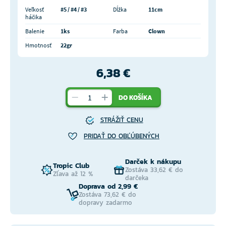
Veľkosť
#5 / #4 / #3
Dĺžka
11cm
háčika
Balenie
1ks
Farba
Clown
Hmotnosť
22gr
6,38 €
DO KOŠÍKA
STRÁŽIŤ CENU
PRIDAŤ DO OBĽÚBENÝCH
Darček k nákupu
Tropic Club
Zostáva 33,62 € do
Zľava až 12 %
darčeka
Doprava od 2,99 €
Zostáva 73,62 € do
dopravy zadarmo