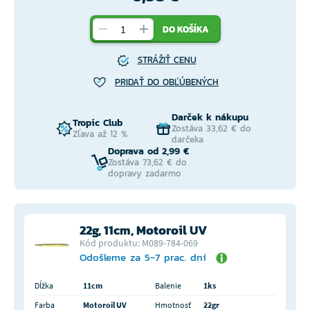
DO KOŠÍKA
STRÁŽIŤ CENU
PRIDAŤ DO OBĽÚBENÝCH
Darček k nákupu
Tropic Club
Zostáva 33,62 € do
Zľava až 12 %
darčeka
Doprava od 2,99 €
Zostáva 73,62 € do
dopravy zadarmo
22g, 11cm, Motoroil UV
Kód produktu: M089-784-069
Odošleme za 5-7 prac. dní
Dĺžka
11cm
Balenie
1ks
Farba
Motoroil UV
Hmotnosť
22gr