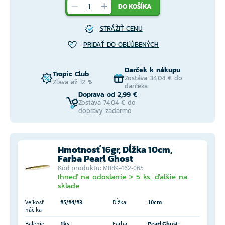
DO KOŠÍKA
STRÁŽIŤ CENU
PRIDAŤ DO OBĽÚBENÝCH
Darček k nákupu
Tropic Club
Zostáva 34,04 € do
Zľava až 12 %
darčeka
Doprava od 2,99 €
Zostáva 74,04 € do
dopravy zadarmo
Hmotnosť 16gr, Dĺžka 10cm,
Farba Pearl Ghost
Kód produktu: M089-462-065
Ihneď na odoslanie > 5 ks, ďalšie na
sklade
Veľkosť
#5/#4/#3
Dĺžka
10cm
háčika
Balenie
1ks
Farba
Pearl Ghost