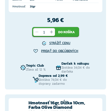
Hmotnosť
16gr
5,96 €
DO KOŠÍKA
STRÁŽIŤ CENU
PRIDAŤ DO OBĽÚBENÝCH
Darček k nákupu
Tropic Club
Zostáva 34,04 € do
Zľava až 12 %
darčeka
Doprava od 2,99 €
Zostáva 74,04 € do
dopravy zadarmo
Hmotnosť 16gr, Dĺžka 10cm,
Farba Olive Diamond