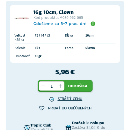
16g, 10cm, Clown
Kód produktu: M089-962-065
Odošleme za 5-7 prac. dní
Veľkosť
#5 / #4 / #3
Dĺžka
10cm
háčika
Balenie
1ks
Farba
Clown
Hmotnosť
16gr
5,96 €
DO KOŠÍKA
STRÁŽIŤ CENU
PRIDAŤ DO OBĽÚBENÝCH
Darček k nákupu
Tropic Club
Zostáva 34,04 € do
Zľava až 12 %