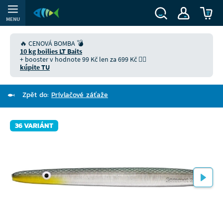
MENU
🔥 CENOVÁ BOMBA 💣
10 kg boilies LT Baits
+ booster v hodnote 99 Kč len za 699 Kč 👉🏻
kúpite TU
Zpět do:
Prívlačové záťaže
36 VARIÁNT