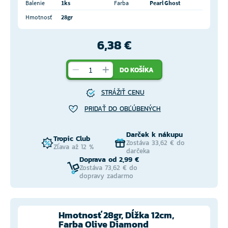
Balenie
1ks
Farba
Pearl Ghost
Hmotnosť
28gr
6,38 €
DO KOŠÍKA
STRÁŽIŤ CENU
PRIDAŤ DO OBĽÚBENÝCH
Darček k nákupu
Tropic Club
Zostáva 33,62 € do
Zľava až 12 %
darčeka
Doprava od 2,99 €
Zostáva 73,62 € do
dopravy zadarmo
Hmotnosť 28gr, Dĺžka 12cm,
Farba Olive Diamond