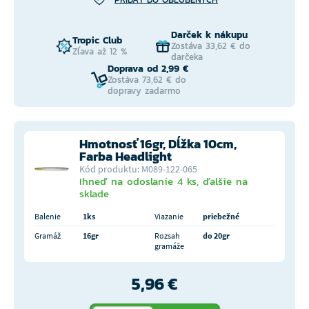
Darček k nákupu
Tropic Club
Zostáva 33,62 € do
Zľava až 12 %
darčeka
Doprava od 2,99 €
Zostáva 73,62 € do
dopravy zadarmo
Hmotnosť 16gr, Dĺžka 10cm,
Farba Headlight
Kód produktu: M089-122-065
Ihneď na odoslanie 4 ks, ďalšie na
sklade
Balenie
1ks
Viazanie
priebežné
Gramáž
16gr
Rozsah
do 20gr
gramáže
5,96 €