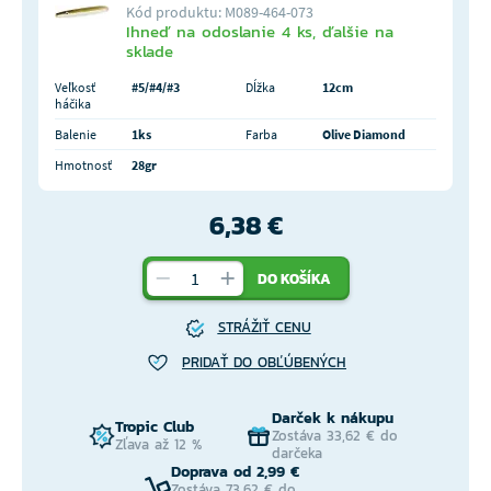
Kód produktu: M089-464-073
Ihneď na odoslanie 4 ks, ďalšie na
sklade
Veľkosť
#5/#4/#3
Dĺžka
12cm
háčika
Balenie
1ks
Farba
Olive Diamond
Hmotnosť
28gr
6,38 €
DO KOŠÍKA
STRÁŽIŤ CENU
PRIDAŤ DO OBĽÚBENÝCH
Darček k nákupu
Tropic Club
Zostáva 33,62 € do
Zľava až 12 %
darčeka
Doprava od 2,99 €
Zostáva 73,62 € do