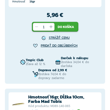
Hmotnosť
16gr
5,96 €
DO KOŠÍKA
STRÁŽIŤ CENU
PRIDAŤ DO OBĽÚBENÝCH
Darček k nákupu
Tropic Club
Zostáva 34,04 € do
Zľava až 12 %
darčeka
Doprava od 2,99 €
Zostáva 74,04 € do
dopravy zadarmo
Hmotnosť 16gr, Dĺžka 10cm,
Farba Mad Tobis
Kód produktu: M089-140-065