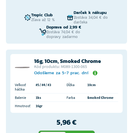
Darček k nákupu
Tropic Club
Zostáva 34,04 € do
Zľava až 12 %
darčeka
Doprava od 2,99 €
Zostáva 74,04 € do
dopravy zadarmo
16g, 10cm, Smoked Chrome
Kód produktu: M089-1300-065
Odošleme za 5-7 prac. dní
Veľkosť
#5 / #4 / #3
Dĺžka
10cm
háčika
Balenie
1ks
Farba
Smoked Chrome
Hmotnosť
16gr
5,96 €