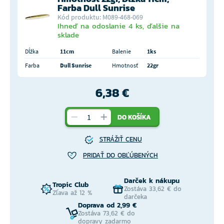
Farba Dull Sunrise
Kód produktu: M089-468-069
Ihneď na odoslanie 4 ks, ďalšie na
sklade
Dĺžka
11cm
Balenie
1ks
Farba
Dull Sunrise
Hmotnosť
22gr
6,38 €
DO KOŠÍKA
STRÁŽIŤ CENU
PRIDAŤ DO OBĽÚBENÝCH
Darček k nákupu
Tropic Club
Zostáva 33,62 € do
Zľava až 12 %
darčeka
Doprava od 2,99 €
Zostáva 73,62 € do
dopravy zadarmo