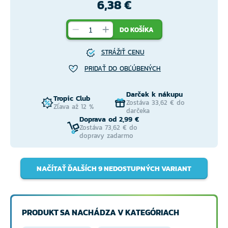
6,38 €
DO KOŠÍKA
STRÁŽIŤ CENU
PRIDAŤ DO OBĽÚBENÝCH
Darček k nákupu
Tropic Club
Zostáva 33,62 € do
Zľava až 12 %
darčeka
Doprava od 2,99 €
Zostáva 73,62 € do
dopravy zadarmo
NAČÍTAŤ ĎALŠÍCH 9 NEDOSTUPNÝCH VARIANT
PRODUKT SA NACHÁDZA V KATEGÓRIACH