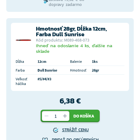
dopravy zadarmo
Hmotnosť 28gr, Dĺžka 12cm,
Farba Dull Sunrise
Kód produktu: M089-468-073
Ihneď na odoslanie 4 ks, ďalšie na
sklade
Dĺžka
12cm
Balenie
1ks
Farba
Dull Sunrise
Hmotnosť
28gr
Veľkosť
#5/#4/#3
háčika
6,38 €
DO KOŠÍKA
STRÁŽIŤ CENU
PRIDAŤ DO OBĽÚBENÝCH