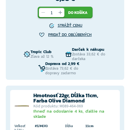
DO KOŠÍKA
STRÁŽIŤ CENU
PRIDAŤ DO OBĽÚBENÝCH
Darček k nákupu
Tropic Club
Zostáva 33,62 € do
Zľava až 12 %
darčeka
Doprava od 2,99 €
Zostáva 73,62 € do
dopravy zadarmo
Hmotnosť 22gr, Dĺžka 11cm,
Farba Olive Diamond
Kód produktu: M089-464-069
Ihneď na odoslanie 4 ks, ďalšie na
sklade
Veľkosť
#5/#4/#3
Dĺžka
11cm