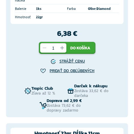
háčika
Balenie
1ks
Farba
Olive Diamond
Hmotnosť
22gr
6,38 €
DO KOŠÍKA
STRÁŽIŤ CENU
PRIDAŤ DO OBĽÚBENÝCH
Darček k nákupu
Tropic Club
Zostáva 33,62 € do
Zľava až 12 %
darčeka
Doprava od 2,99 €
Zostáva 73,62 € do
dopravy zadarmo
Hmotnosť 22gr, Dĺžka 11cm,