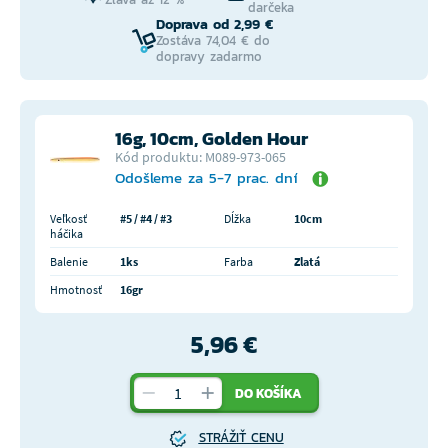
darčeka
Doprava od 2,99 €
Zostáva 74,04 € do
dopravy zadarmo
16g, 10cm, Golden Hour
Kód produktu: M089-973-065
Odošleme za 5-7 prac. dní
Veľkosť
#5 / #4 / #3
Dĺžka
10cm
háčika
Balenie
1ks
Farba
Zlatá
Hmotnosť
16gr
5,96 €
DO KOŠÍKA
STRÁŽIŤ CENU