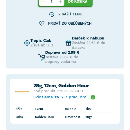
DO KOŠÍKA
STRÁŽIŤ CENU
PRIDAŤ DO OBĽÚBENÝCH
Darček k nákupu
Tropic Club
Zostáva 33,62 € do
Zľava až 12 %
darčeka
Doprava od 2,99 €
Zostáva 73,62 € do
dopravy zadarmo
28g, 12cm, Golden Hour
Kód produktu: M089-973-073
Odošleme za 5-7 prac. dní
Dĺžka
12cm
Balenie
1ks
Farba
Golden Hour
Hmotnosť
28gr