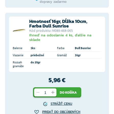
dopravy zadarmo
Hmotnosť 16gr, Dĺžka 10cm,
Farba Dull Sunrise
Kód produktu: M089-468-065
Ihneď na odoslanie 4 ks, ďalšie na
sklade
Balenie
1ks
Farba
Dull Sunrise
Viazanie
priebežné
Gramáž
16gr
Rozsah
do 20gr
gramáže
5,96 €
DO KOŠÍKA
STRÁŽIŤ CENU
PRIDAŤ DO OBĽÚBENÝCH