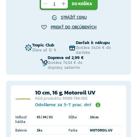
DO KOŠÍKA
STRÁŽIŤ CENU
PRIDAŤ DO OBĽÚBENÝCH
Darček k nákupu
Tropic Club
Zostáva 34,04 € do
Zľava až 12 %
darčeka
Doprava od 2,99 €
Zostáva 74,04 € do
dopravy zadarmo
10 cm, 16 g, Motoroil UV
Kód produktu: M089-784-065
Odošleme za 5-7 prac. dní
Veľkosť
#5 / #4 / #3
Dĺžka
10cm
háčika
Balenie
1ks
Farba
MOTOROIL UV