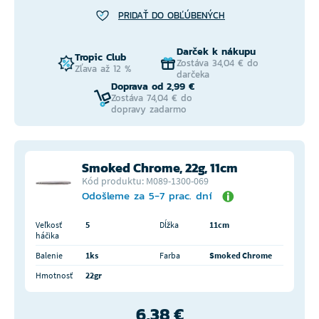
PRIDAŤ DO OBĽÚBENÝCH
Darček k nákupu
Tropic Club
Zostáva 34,04 € do
Zľava až 12 %
darčeka
Doprava od 2,99 €
Zostáva 74,04 € do
dopravy zadarmo
Smoked Chrome, 22g, 11cm
Kód produktu: M089-1300-069
Odošleme za 5-7 prac. dní
Veľkosť
5
Dĺžka
11cm
háčika
Balenie
1ks
Farba
Smoked Chrome
Hmotnosť
22gr
6,38 €