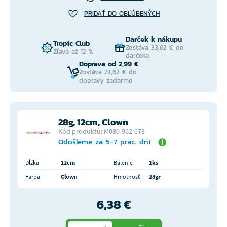
PRIDAŤ DO OBĽÚBENÝCH
Darček k nákupu
Tropic Club
Zostáva 33,62 € do
Zľava až 12 %
darčeka
Doprava od 2,99 €
Zostáva 73,62 € do
dopravy zadarmo
28g, 12cm, Clown
Kód produktu: M089-962-073
Odošleme za 5-7 prac. dní
Dĺžka
12cm
Balenie
1ks
Farba
Clown
Hmotnosť
28gr
6,38 €