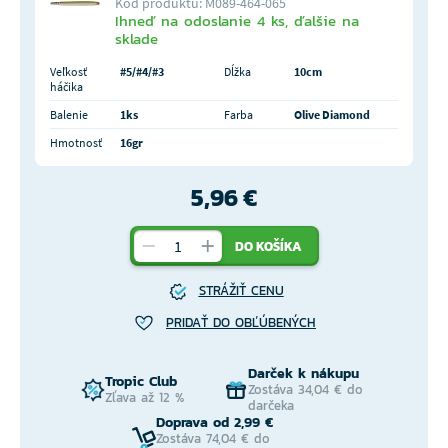
Kód produktu: M089-464-065
Ihneď na odoslanie 4 ks, ďalšie na
sklade
Veľkosť
#5/#4/#3
Dĺžka
10cm
háčika
Balenie
1ks
Farba
Olive Diamond
Hmotnosť
16gr
5,96 €
DO KOŠÍKA
STRÁŽIŤ CENU
PRIDAŤ DO OBĽÚBENÝCH
Darček k nákupu
Tropic Club
Zostáva 34,04 € do
Zľava až 12 %
darčeka
Doprava od 2,99 €
Zostáva 74,04 € do