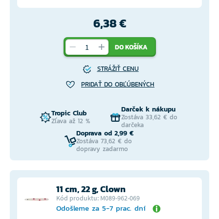
6,38 €
DO KOŠÍKA
STRÁŽIŤ CENU
PRIDAŤ DO OBĽÚBENÝCH
Darček k nákupu
Tropic Club
Zostáva 33,62 € do
Zľava až 12 %
darčeka
Doprava od 2,99 €
Zostáva 73,62 € do
dopravy zadarmo
11 cm, 22 g, Clown
Kód produktu: M089-962-069
Odošleme za 5-7 prac. dní