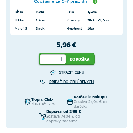
Odošleme za 5-7 prac. dní
Dĺžka
10cm
Šírka
4,5cm
Hĺbka
1,7cm
Rozmery
20x4,5x1,7cm
Materiál
Zinok
Hmotnosť
16gr
5,96 €
DO KOŠÍKA
STRÁŽIŤ CENU
PRIDAŤ DO OBĽÚBENÝCH
Darček k nákupu
Tropic Club
Zostáva 34,04 € do
Zľava až 12 %
darčeka
Doprava od 2,99 €
Zostáva 74,04 € do
dopravy zadarmo