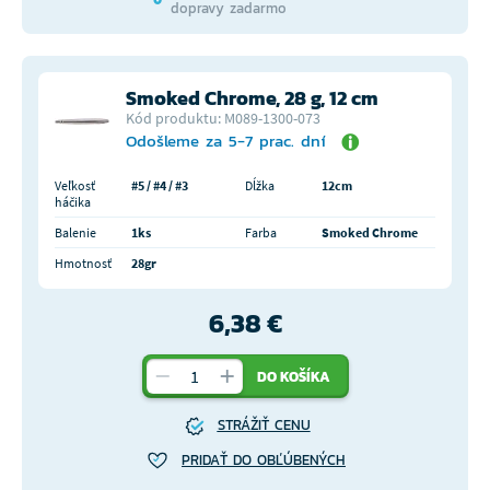
dopravy zadarmo
Smoked Chrome, 28 g, 12 cm
Kód produktu: M089-1300-073
Odošleme za 5-7 prac. dní
Veľkosť
#5 / #4 / #3
Dĺžka
12cm
háčika
Balenie
1ks
Farba
Smoked Chrome
Hmotnosť
28gr
6,38 €
DO KOŠÍKA
STRÁŽIŤ CENU
PRIDAŤ DO OBĽÚBENÝCH