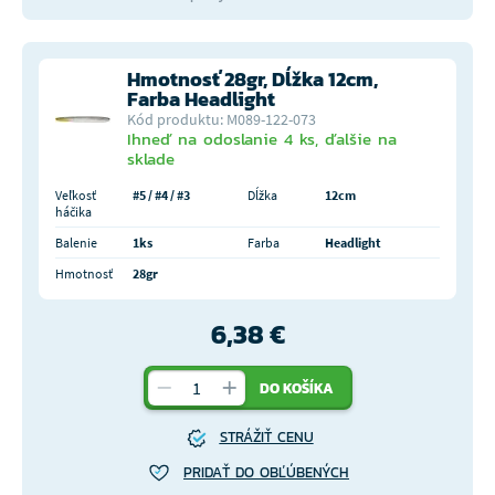
Hmotnosť 28gr, Dĺžka 12cm,
Farba Headlight
Kód produktu: M089-122-073
Ihneď na odoslanie 4 ks, ďalšie na
sklade
Veľkosť
#5 / #4 / #3
Dĺžka
12cm
háčika
Balenie
1ks
Farba
Headlight
Hmotnosť
28gr
6,38 €
DO KOŠÍKA
STRÁŽIŤ CENU
PRIDAŤ DO OBĽÚBENÝCH