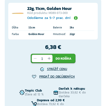
22g, 11cm, Golden Hour
Kód produktu: M089-973-069
Odošleme za 5-7 prac. dní
Dĺžka
11cm
Balenie
1ks
Farba
Golden Hour
Hmotnosť
22gr
6,38 €
DO KOŠÍKA
STRÁŽIŤ CENU
PRIDAŤ DO OBĽÚBENÝCH
Darček k nákupu
Tropic Club
Zostáva 33,62 € do
Zľava až 12 %
darčeka
Doprava od 2,99 €
Zostáva 73,62 € do