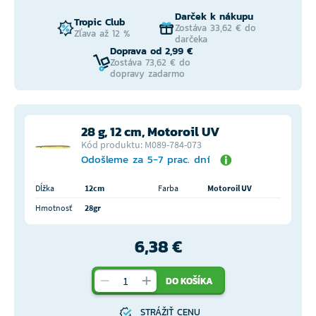
Darček k nákupu
Tropic Club
Zostáva 33,62 € do
Zľava až 12 %
darčeka
Doprava od 2,99 €
Zostáva 73,62 € do
dopravy zadarmo
28 g, 12 cm, Motoroil UV
Kód produktu: M089-784-073
Odošleme za 5-7 prac. dní
Dĺžka
12cm
Farba
Motoroil UV
Hmotnosť
28gr
6,38 €
DO KOŠÍKA
STRÁŽIŤ CENU