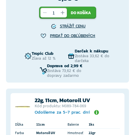
DO KOŠÍKA
STRÁŽIŤ CENU
PRIDAŤ DO OBĽÚBENÝCH
Darček k nákupu
Tropic Club
Zostáva 33,62 € do
Zľava až 12 %
darčeka
Doprava od 2,99 €
Zostáva 73,62 € do
dopravy zadarmo
22g, 11cm, Motoroil UV
Kód produktu: M089-784-069
Odošleme za 5-7 prac. dní
Dĺžka
11cm
Balenie
1ks
Farba
Motoroil UV
Hmotnosť
22gr