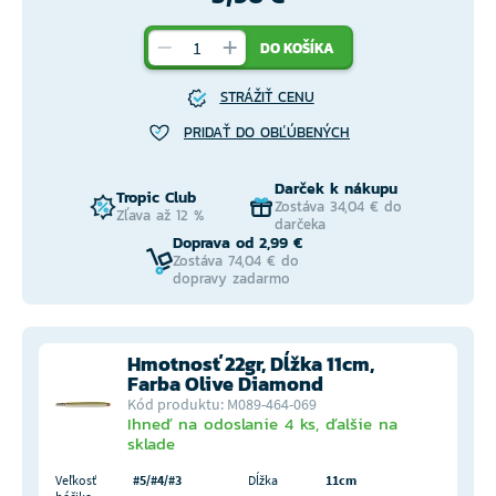
DO KOŠÍKA
STRÁŽIŤ CENU
PRIDAŤ DO OBĽÚBENÝCH
Darček k nákupu
Tropic Club
Zostáva 34,04 € do
Zľava až 12 %
darčeka
Doprava od 2,99 €
Zostáva 74,04 € do
dopravy zadarmo
Hmotnosť 22gr, Dĺžka 11cm,
Farba Olive Diamond
Kód produktu: M089-464-069
Ihneď na odoslanie 4 ks, ďalšie na
sklade
Veľkosť
#5/#4/#3
Dĺžka
11cm