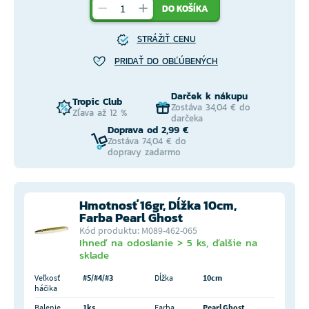
DO KOŠÍKA
STRÁŽIŤ CENU
PRIDAŤ DO OBĽÚBENÝCH
Darček k nákupu
Tropic Club
Zostáva 34,04 € do
Zľava až 12 %
darčeka
Doprava od 2,99 €
Zostáva 74,04 € do
dopravy zadarmo
Hmotnosť 16gr, Dĺžka 10cm,
Farba Pearl Ghost
Kód produktu: M089-462-065
Ihneď na odoslanie > 5 ks, ďalšie na
sklade
Veľkosť
#5/#4/#3
Dĺžka
10cm
háčika
Balenie
1ks
Farba
Pearl Ghost