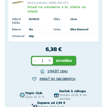
Kód produktu: M089-464-073
Ihneď na odoslanie 4 ks, ďalšie na
sklade
Veľkosť
#5/#4/#3
Dĺžka
12cm
háčika
Balenie
1ks
Farba
Olive Diamond
Hmotnosť
28gr
6,38 €
DO KOŠÍKA
STRÁŽIŤ CENU
PRIDAŤ DO OBĽÚBENÝCH
Darček k nákupu
Tropic Club
Zostáva 33,62 € do
Zľava až 12 %
darčeka
Doprava od 2,99 €
Zostáva 73,62 € do