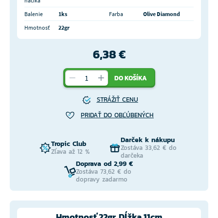
háčika
Balenie
1ks
Farba
Olive Diamond
Hmotnosť
22gr
6,38 €
DO KOŠÍKA
STRÁŽIŤ CENU
PRIDAŤ DO OBĽÚBENÝCH
Darček k nákupu
Tropic Club
Zostáva 33,62 € do
Zľava až 12 %
darčeka
Doprava od 2,99 €
Zostáva 73,62 € do
dopravy zadarmo
Hmotnosť 22gr, Dĺžka 11cm,