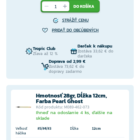
DO KOŠÍKA
STRÁŽIŤ CENU
PRIDAŤ DO OBĽÚBENÝCH
Darček k nákupu
Tropic Club
Zostáva 33,62 € do
Zľava až 12 %
darčeka
Doprava od 2,99 €
Zostáva 73,62 € do
dopravy zadarmo
Hmotnosť 28gr, Dĺžka 12cm,
Farba Pearl Ghost
Kód produktu: M089-462-073
Ihneď na odoslanie 4 ks, ďalšie na
sklade
Veľkosť
#5/#4/#3
Dĺžka
12cm
háčika