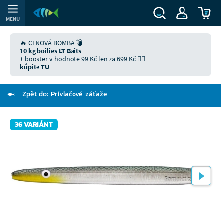
MENU
🔥 CENOVÁ BOMBA 💣
10 kg boilies LT Baits
+ booster v hodnote 99 Kč len za 699 Kč 👉🏻
kúpite TU
Zpět do:
Prívlačové záťaže
36 VARIÁNT