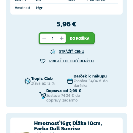
Hmotnosť
16gr
5,96 €
DO KOŠÍKA
STRÁŽIŤ CENU
PRIDAŤ DO OBĽÚBENÝCH
Darček k nákupu
Tropic Club
Zostáva 34,04 € do
Zľava až 12 %
darčeka
Doprava od 2,99 €
Zostáva 74,04 € do
dopravy zadarmo
Hmotnosť 16gr, Dĺžka 10cm,
Farba Dull Sunrise