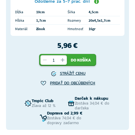
Odošleme za 5-7 prac. dní
Dĺžka
10cm
Šírka
4,5cm
Hĺbka
1,7cm
Rozmery
20x4,5x1,7cm
Materiál
Zinok
Hmotnosť
16gr
5,96 €
DO KOŠÍKA
STRÁŽIŤ CENU
PRIDAŤ DO OBĽÚBENÝCH
Darček k nákupu
Tropic Club
Zostáva 34,04 € do
Zľava až 12 %
darčeka
Doprava od 2,99 €
Zostáva 74,04 € do
dopravy zadarmo