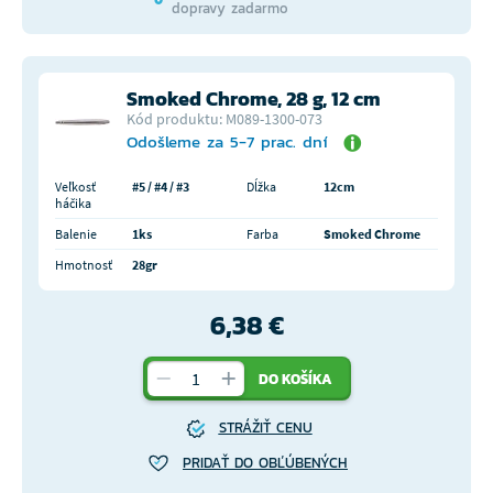
dopravy zadarmo
Smoked Chrome, 28 g, 12 cm
Kód produktu: M089-1300-073
Odošleme za 5-7 prac. dní
Veľkosť
#5 / #4 / #3
Dĺžka
12cm
háčika
Balenie
1ks
Farba
Smoked Chrome
Hmotnosť
28gr
6,38 €
DO KOŠÍKA
STRÁŽIŤ CENU
PRIDAŤ DO OBĽÚBENÝCH