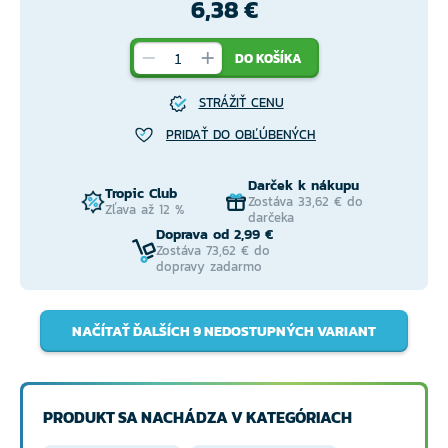
6,38 €
DO KOŠÍKA
STRÁŽIŤ CENU
PRIDAŤ DO OBĽÚBENÝCH
Darček k nákupu
Tropic Club
Zostáva 33,62 € do
Zľava až 12 %
darčeka
Doprava od 2,99 €
Zostáva 73,62 € do
dopravy zadarmo
NAČÍTAŤ ĎALŠÍCH 9 NEDOSTUPNÝCH VARIANT
PRODUKT SA NACHÁDZA V KATEGÓRIACH