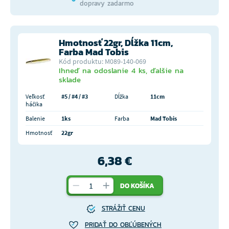
dopravy zadarmo
Hmotnosť 22gr, Dĺžka 11cm,
Farba Mad Tobis
Kód produktu: M089-140-069
Ihneď na odoslanie 4 ks, ďalšie na
sklade
Veľkosť
#5 / #4 / #3
Dĺžka
11cm
háčika
Balenie
1ks
Farba
Mad Tobis
Hmotnosť
22gr
6,38 €
DO KOŠÍKA
STRÁŽIŤ CENU
PRIDAŤ DO OBĽÚBENÝCH