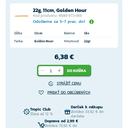
22g, 11cm, Golden Hour
Kód produktu: M089-973-069
Odošleme za 5-7 prac. dní
Dĺžka
11cm
Balenie
1ks
Farba
Golden Hour
Hmotnosť
22gr
6,38 €
DO KOŠÍKA
STRÁŽIŤ CENU
PRIDAŤ DO OBĽÚBENÝCH
Darček k nákupu
Tropic Club
Zostáva 33,62 € do
Zľava až 12 %
darčeka
Doprava od 2,99 €
Zostáva 73,62 € do