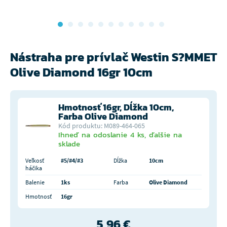
Nástraha pre prívlač Westin S?MMET
Olive Diamond 16gr 10cm
Hmotnosť 16gr, Dĺžka 10cm,
Farba Olive Diamond
Kód produktu: M089-464-065
Ihneď na odoslanie 4 ks, ďalšie na
sklade
Veľkosť
#5/#4/#3
Dĺžka
10cm
háčika
Balenie
1ks
Farba
Olive Diamond
Hmotnosť
16gr
5,96 €