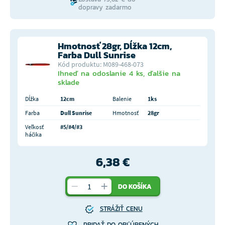
dopravy zadarmo
Hmotnosť 28gr, Dĺžka 12cm,
Farba Dull Sunrise
Kód produktu: M089-468-073
Ihneď na odoslanie 4 ks, ďalšie na
sklade
Dĺžka
12cm
Balenie
1ks
Farba
Dull Sunrise
Hmotnosť
28gr
Veľkosť
#5/#4/#3
háčika
6,38 €
DO KOŠÍKA
STRÁŽIŤ CENU
PRIDAŤ DO OBĽÚBENÝCH