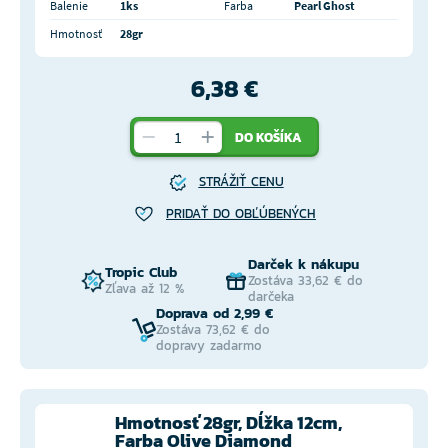
Balenie
1ks
Farba
Pearl Ghost
Hmotnosť
28gr
6,38 €
DO KOŠÍKA
STRÁŽIŤ CENU
PRIDAŤ DO OBĽÚBENÝCH
Darček k nákupu
Tropic Club
Zostáva 33,62 € do
Zľava až 12 %
darčeka
Doprava od 2,99 €
Zostáva 73,62 € do
dopravy zadarmo
Hmotnosť 28gr, Dĺžka 12cm,
Farba Olive Diamond