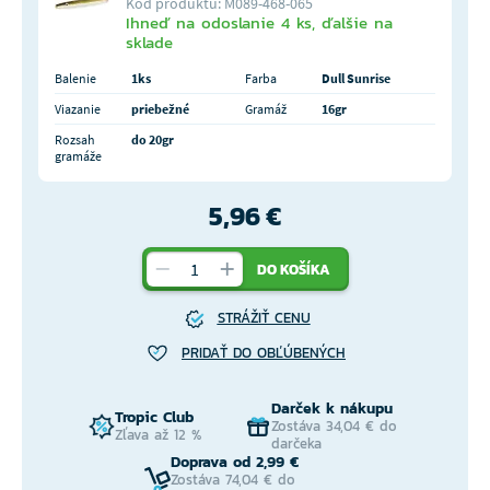
Kód produktu: M089-468-065
Ihneď na odoslanie 4 ks, ďalšie na
sklade
Balenie
1ks
Farba
Dull Sunrise
Viazanie
priebežné
Gramáž
16gr
Rozsah
do 20gr
gramáže
5,96 €
DO KOŠÍKA
STRÁŽIŤ CENU
PRIDAŤ DO OBĽÚBENÝCH
Darček k nákupu
Tropic Club
Zostáva 34,04 € do
Zľava až 12 %
darčeka
Doprava od 2,99 €
Zostáva 74,04 € do