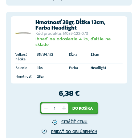
Hmotnosť 28gr, Dĺžka 12cm,
Farba Headlight
Kód produktu: M089-122-073
Ihneď na odoslanie 4 ks, ďalšie na
sklade
Veľkosť
#5 / #4 / #3
Dĺžka
12cm
háčika
Balenie
1ks
Farba
Headlight
Hmotnosť
28gr
6,38 €
DO KOŠÍKA
STRÁŽIŤ CENU
PRIDAŤ DO OBĽÚBENÝCH