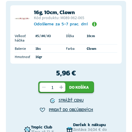
16g, 10cm, Clown
Kód produktu: M089-962-065
Odošleme za 5-7 prac. dní
Veľkosť
#5 / #4 / #3
Dĺžka
10cm
háčika
Balenie
1ks
Farba
Clown
Hmotnosť
16gr
5,96 €
DO KOŠÍKA
STRÁŽIŤ CENU
PRIDAŤ DO OBĽÚBENÝCH
Darček k nákupu
Tropic Club
Zostáva 34,04 € do
Zľava až 12 %