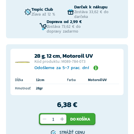
Darček k nákupu
Tropic Club
Zostáva 33,62 € do
Zľava až 12 %
darčeka
Doprava od 2,99 €
Zostáva 73,62 € do
dopravy zadarmo
28 g, 12 cm, Motoroil UV
Kód produktu: M089-784-073
Odošleme za 5-7 prac. dní
Dĺžka
12cm
Farba
Motoroil UV
Hmotnosť
28gr
6,38 €
DO KOŠÍKA
STRÁŽIŤ CENU