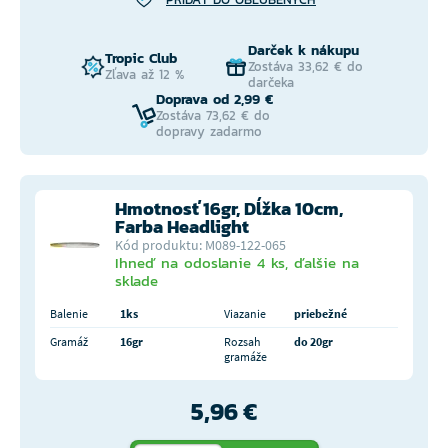
Darček k nákupu
Tropic Club
Zostáva 33,62 € do
Zľava až 12 %
darčeka
Doprava od 2,99 €
Zostáva 73,62 € do
dopravy zadarmo
Hmotnosť 16gr, Dĺžka 10cm,
Farba Headlight
Kód produktu: M089-122-065
Ihneď na odoslanie 4 ks, ďalšie na
sklade
Balenie
1ks
Viazanie
priebežné
Gramáž
16gr
Rozsah
do 20gr
gramáže
5,96 €