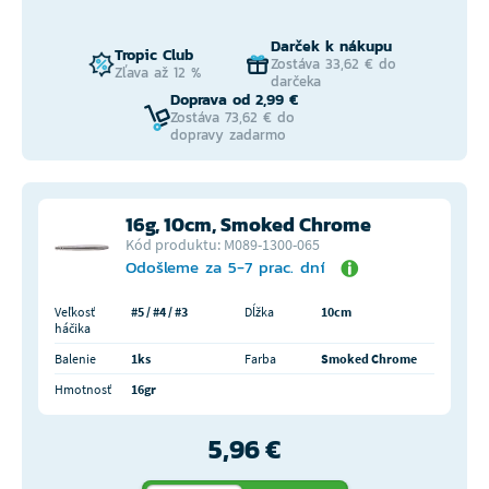
Darček k nákupu
Tropic Club
Zostáva 33,62 € do
Zľava až 12 %
darčeka
Doprava od 2,99 €
Zostáva 73,62 € do
dopravy zadarmo
16g, 10cm, Smoked Chrome
Kód produktu: M089-1300-065
Odošleme za 5-7 prac. dní
Veľkosť
#5 / #4 / #3
Dĺžka
10cm
háčika
Balenie
1ks
Farba
Smoked Chrome
Hmotnosť
16gr
5,96 €