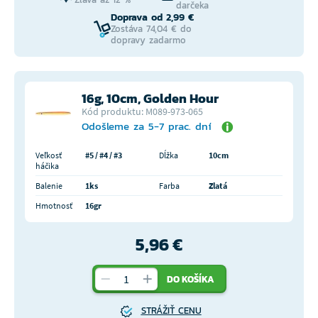
darčeka
Doprava od 2,99 €
Zostáva 74,04 € do
dopravy zadarmo
16g, 10cm, Golden Hour
Kód produktu: M089-973-065
Odošleme za 5-7 prac. dní
Veľkosť
#5 / #4 / #3
Dĺžka
10cm
háčika
Balenie
1ks
Farba
Zlatá
Hmotnosť
16gr
5,96 €
DO KOŠÍKA
STRÁŽIŤ CENU