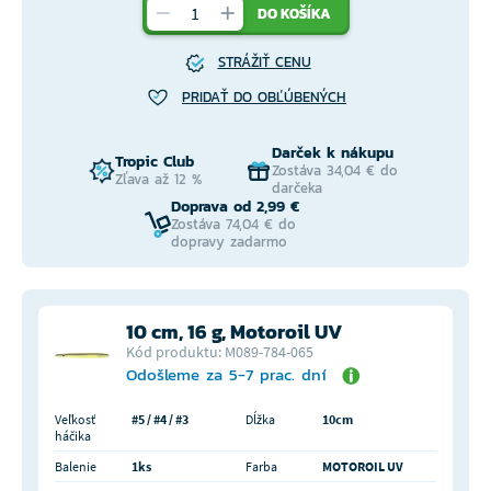
DO KOŠÍKA
STRÁŽIŤ CENU
PRIDAŤ DO OBĽÚBENÝCH
Darček k nákupu
Tropic Club
Zostáva 34,04 € do
Zľava až 12 %
darčeka
Doprava od 2,99 €
Zostáva 74,04 € do
dopravy zadarmo
10 cm, 16 g, Motoroil UV
Kód produktu: M089-784-065
Odošleme za 5-7 prac. dní
Veľkosť
#5 / #4 / #3
Dĺžka
10cm
háčika
Balenie
1ks
Farba
MOTOROIL UV