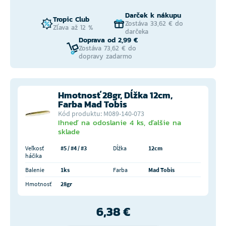
Darček k nákupu
Tropic Club
Zostáva 33,62 € do
Zľava až 12 %
darčeka
Doprava od 2,99 €
Zostáva 73,62 € do
dopravy zadarmo
Hmotnosť 28gr, Dĺžka 12cm,
Farba Mad Tobis
Kód produktu: M089-140-073
Ihneď na odoslanie 4 ks, ďalšie na
sklade
Veľkosť
#5 / #4 / #3
Dĺžka
12cm
háčika
Balenie
1ks
Farba
Mad Tobis
Hmotnosť
28gr
6,38 €