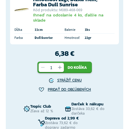
Farba Dull Sunrise
Kód produktu: M089-468-069
Ihneď na odoslanie 4 ks, ďalšie na
sklade
Dĺžka
11cm
Balenie
1ks
Farba
Dull Sunrise
Hmotnosť
22gr
6,38 €
DO KOŠÍKA
STRÁŽIŤ CENU
PRIDAŤ DO OBĽÚBENÝCH
Darček k nákupu
Tropic Club
Zostáva 33,62 € do
Zľava až 12 %
darčeka
Doprava od 2,99 €
Zostáva 73,62 € do
dopravy zadarmo