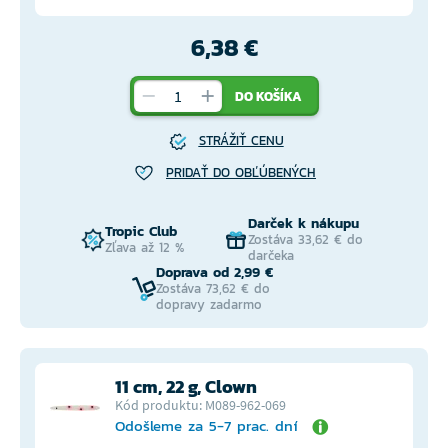
6,38 €
DO KOŠÍKA
STRÁŽIŤ CENU
PRIDAŤ DO OBĽÚBENÝCH
Darček k nákupu
Tropic Club
Zostáva 33,62 € do
Zľava až 12 %
darčeka
Doprava od 2,99 €
Zostáva 73,62 € do
dopravy zadarmo
11 cm, 22 g, Clown
Kód produktu: M089-962-069
Odošleme za 5-7 prac. dní