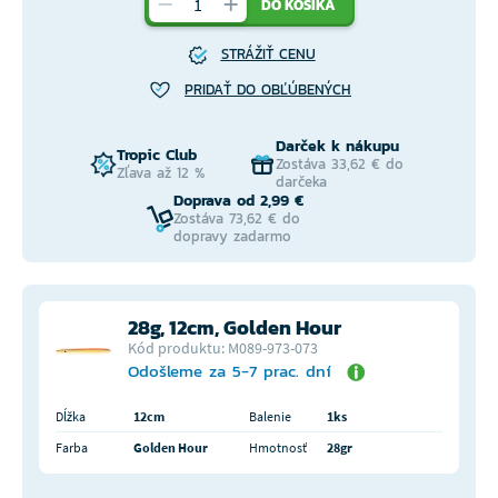
DO KOŠÍKA
STRÁŽIŤ CENU
PRIDAŤ DO OBĽÚBENÝCH
Darček k nákupu
Tropic Club
Zostáva 33,62 € do
Zľava až 12 %
darčeka
Doprava od 2,99 €
Zostáva 73,62 € do
dopravy zadarmo
28g, 12cm, Golden Hour
Kód produktu: M089-973-073
Odošleme za 5-7 prac. dní
Dĺžka
12cm
Balenie
1ks
Farba
Golden Hour
Hmotnosť
28gr