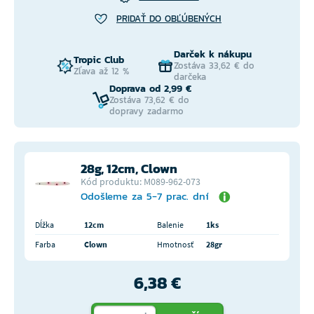
PRIDAŤ DO OBĽÚBENÝCH
Darček k nákupu
Tropic Club
Zostáva 33,62 € do
Zľava až 12 %
darčeka
Doprava od 2,99 €
Zostáva 73,62 € do
dopravy zadarmo
28g, 12cm, Clown
Kód produktu: M089-962-073
Odošleme za 5-7 prac. dní
Dĺžka
12cm
Balenie
1ks
Farba
Clown
Hmotnosť
28gr
6,38 €