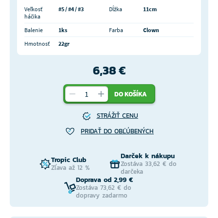
Veľkosť
#5 / #4 / #3
Dĺžka
11cm
háčika
Balenie
1ks
Farba
Clown
Hmotnosť
22gr
6,38 €
DO KOŠÍKA
STRÁŽIŤ CENU
PRIDAŤ DO OBĽÚBENÝCH
Darček k nákupu
Tropic Club
Zostáva 33,62 € do
Zľava až 12 %
darčeka
Doprava od 2,99 €
Zostáva 73,62 € do
dopravy zadarmo