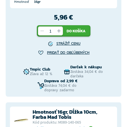
Hmotnosť
16gr
5,96 €
DO KOŠÍKA
STRÁŽIŤ CENU
PRIDAŤ DO OBĽÚBENÝCH
Darček k nákupu
Tropic Club
Zostáva 34,04 € do
Zľava až 12 %
darčeka
Doprava od 2,99 €
Zostáva 74,04 € do
dopravy zadarmo
Hmotnosť 16gr, Dĺžka 10cm,
Farba Mad Tobis
Kód produktu: M089-140-065