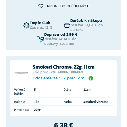
PRIDAŤ DO OBĽÚBENÝCH
Darček k nákupu
Tropic Club
Zostáva 34,04 € do
Zľava až 12 %
darčeka
Doprava od 2,99 €
Zostáva 74,04 € do
dopravy zadarmo
Smoked Chrome, 22g, 11cm
Kód produktu: M089-1300-069
Odošleme za 5-7 prac. dní
Veľkosť
5
Dĺžka
11cm
háčika
Balenie
1ks
Farba
Smoked Chrome
Hmotnosť
22gr
6,38 €