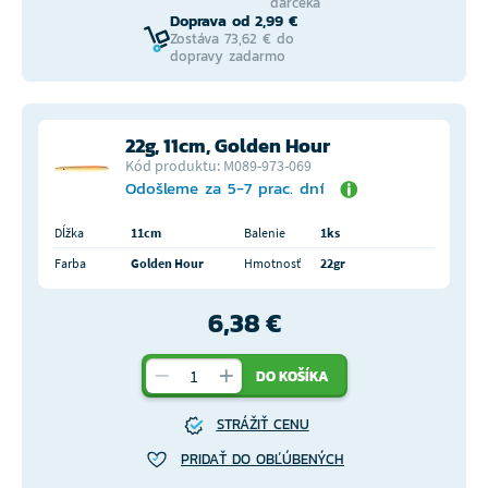
darčeka
Doprava od 2,99 €
Zostáva 73,62 € do
dopravy zadarmo
22g, 11cm, Golden Hour
Kód produktu: M089-973-069
Odošleme za 5-7 prac. dní
Dĺžka
11cm
Balenie
1ks
Farba
Golden Hour
Hmotnosť
22gr
6,38 €
DO KOŠÍKA
STRÁŽIŤ CENU
PRIDAŤ DO OBĽÚBENÝCH