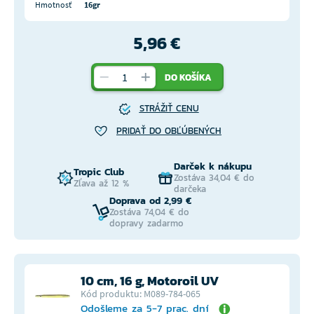
Hmotnosť
16gr
5,96 €
DO KOŠÍKA
STRÁŽIŤ CENU
PRIDAŤ DO OBĽÚBENÝCH
Darček k nákupu
Tropic Club
Zostáva 34,04 € do
Zľava až 12 %
darčeka
Doprava od 2,99 €
Zostáva 74,04 € do
dopravy zadarmo
10 cm, 16 g, Motoroil UV
Kód produktu: M089-784-065
Odošleme za 5-7 prac. dní