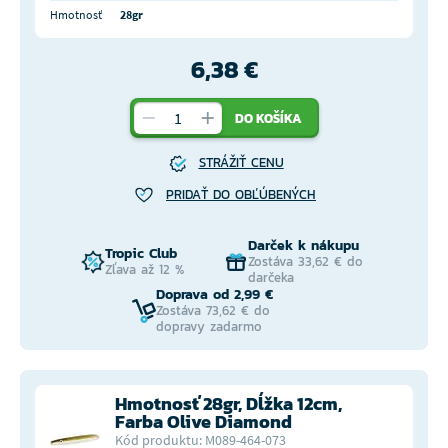
Hmotnosť
28gr
6,38 €
DO KOŠÍKA
STRÁŽIŤ CENU
PRIDAŤ DO OBĽÚBENÝCH
Darček k nákupu
Tropic Club
Zostáva 33,62 € do
Zľava až 12 %
darčeka
Doprava od 2,99 €
Zostáva 73,62 € do
dopravy zadarmo
Hmotnosť 28gr, Dĺžka 12cm,
Farba Olive Diamond
Kód produktu: M089-464-073