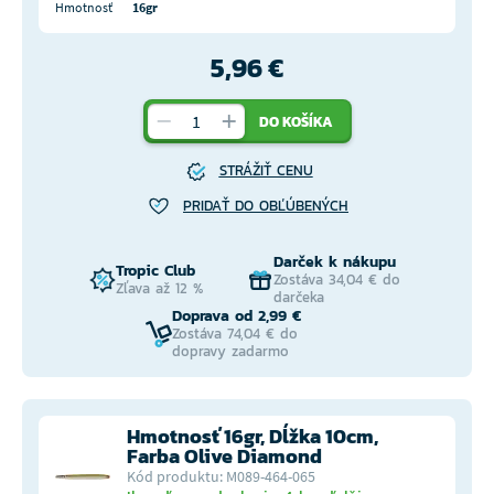
Hmotnosť
16gr
5,96 €
DO KOŠÍKA
STRÁŽIŤ CENU
PRIDAŤ DO OBĽÚBENÝCH
Darček k nákupu
Tropic Club
Zostáva 34,04 € do
Zľava až 12 %
darčeka
Doprava od 2,99 €
Zostáva 74,04 € do
dopravy zadarmo
Hmotnosť 16gr, Dĺžka 10cm,
Farba Olive Diamond
Kód produktu: M089-464-065