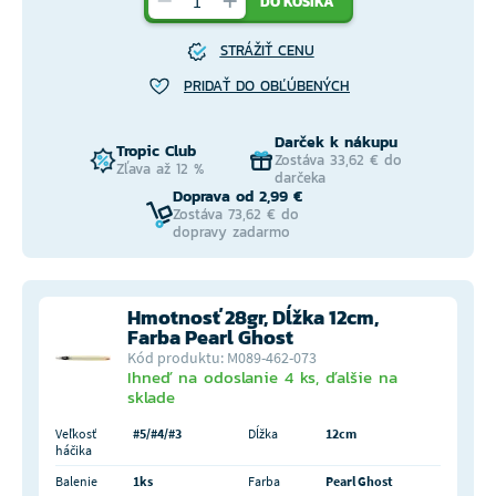
DO KOŠÍKA
STRÁŽIŤ CENU
PRIDAŤ DO OBĽÚBENÝCH
Darček k nákupu
Tropic Club
Zostáva 33,62 € do
Zľava až 12 %
darčeka
Doprava od 2,99 €
Zostáva 73,62 € do
dopravy zadarmo
Hmotnosť 28gr, Dĺžka 12cm,
Farba Pearl Ghost
Kód produktu: M089-462-073
Ihneď na odoslanie 4 ks, ďalšie na
sklade
Veľkosť
#5/#4/#3
Dĺžka
12cm
háčika
Balenie
1ks
Farba
Pearl Ghost