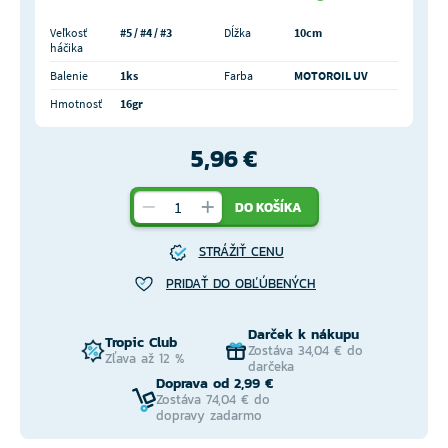
Veľkosť
#5 / #4 / #3
Dĺžka
10cm
háčika
Balenie
1ks
Farba
MOTOROIL UV
Hmotnosť
16gr
5,96 €
DO KOŠÍKA
STRÁŽIŤ CENU
PRIDAŤ DO OBĽÚBENÝCH
Darček k nákupu
Tropic Club
Zostáva 34,04 € do
Zľava až 12 %
darčeka
Doprava od 2,99 €
Zostáva 74,04 € do
dopravy zadarmo