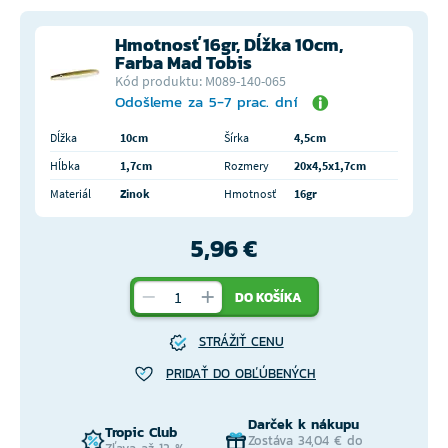
Hmotnosť 16gr, Dĺžka 10cm,
Farba Mad Tobis
Kód produktu: M089-140-065
Odošleme za 5-7 prac. dní
Dĺžka
10cm
Šírka
4,5cm
Hĺbka
1,7cm
Rozmery
20x4,5x1,7cm
Materiál
Zinok
Hmotnosť
16gr
5,96 €
DO KOŠÍKA
STRÁŽIŤ CENU
PRIDAŤ DO OBĽÚBENÝCH
Darček k nákupu
Tropic Club
Zostáva 34,04 € do