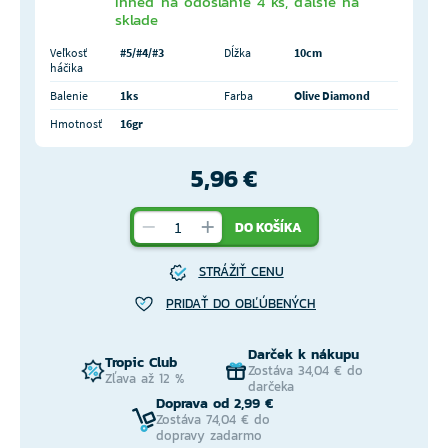
Ihneď na odoslanie 4 ks, ďalšie na
sklade
Veľkosť
#5/#4/#3
Dĺžka
10cm
háčika
Balenie
1ks
Farba
Olive Diamond
Hmotnosť
16gr
5,96 €
DO KOŠÍKA
STRÁŽIŤ CENU
PRIDAŤ DO OBĽÚBENÝCH
Darček k nákupu
Tropic Club
Zostáva 34,04 € do
Zľava až 12 %
darčeka
Doprava od 2,99 €
Zostáva 74,04 € do
dopravy zadarmo