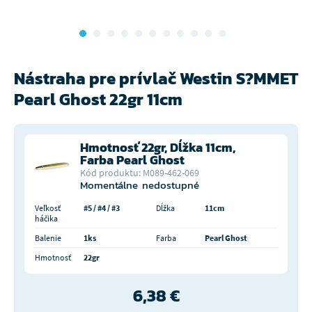
Nástraha pre prívlač Westin S?MMET
Pearl Ghost 22gr 11cm
Hmotnosť 22gr, Dĺžka 11cm,
Farba Pearl Ghost
Kód produktu: M089-462-069
Momentálne nedostupné
Veľkosť
#5 / #4 / #3
Dĺžka
11cm
háčika
Balenie
1ks
Farba
Pearl Ghost
Hmotnosť
22gr
6,38 €