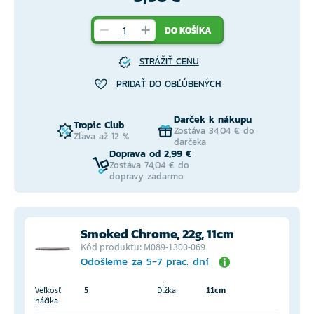
DO KOŠÍKA
STRÁŽIŤ CENU
PRIDAŤ DO OBĽÚBENÝCH
Darček k nákupu
Tropic Club
Zostáva 34,04 € do
Zľava až 12 %
darčeka
Doprava od 2,99 €
Zostáva 74,04 € do
dopravy zadarmo
Smoked Chrome, 22g, 11cm
Kód produktu: M089-1300-069
Odošleme za 5-7 prac. dní
Veľkosť
5
Dĺžka
11cm
háčika