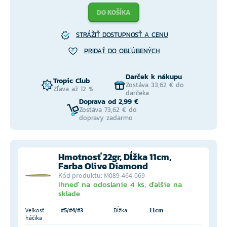
DO KOŠÍKA
STRÁŽIŤ DOSTUPNOSŤ A CENU
PRIDAŤ DO OBĽÚBENÝCH
Darček k nákupu
Tropic Club
Zostáva 33,62 € do
Zľava až 12 %
darčeka
Doprava od 2,99 €
Zostáva 73,62 € do
dopravy zadarmo
Hmotnosť 22gr, Dĺžka 11cm,
Farba Olive Diamond
Kód produktu: M089-464-069
Ihneď na odoslanie 4 ks, ďalšie na
sklade
Veľkosť
#5/#4/#3
Dĺžka
11cm
háčika