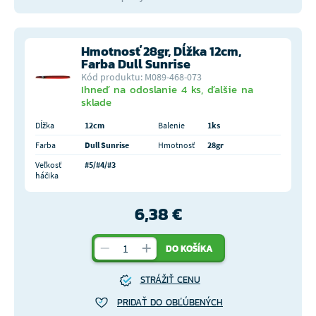
Hmotnosť 28gr, Dĺžka 12cm,
Farba Dull Sunrise
Kód produktu: M089-468-073
Ihneď na odoslanie 4 ks, ďalšie na
sklade
Dĺžka
12cm
Balenie
1ks
Farba
Dull Sunrise
Hmotnosť
28gr
Veľkosť
#5/#4/#3
háčika
6,38 €
DO KOŠÍKA
STRÁŽIŤ CENU
PRIDAŤ DO OBĽÚBENÝCH