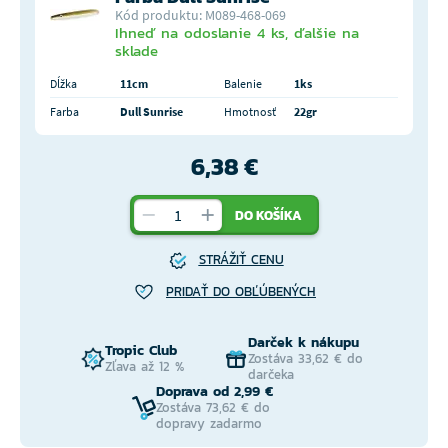
Kód produktu: M089-468-069
Ihneď na odoslanie 4 ks, ďalšie na
sklade
Dĺžka
11cm
Balenie
1ks
Farba
Dull Sunrise
Hmotnosť
22gr
6,38 €
DO KOŠÍKA
STRÁŽIŤ CENU
PRIDAŤ DO OBĽÚBENÝCH
Darček k nákupu
Tropic Club
Zostáva 33,62 € do
Zľava až 12 %
darčeka
Doprava od 2,99 €
Zostáva 73,62 € do
dopravy zadarmo