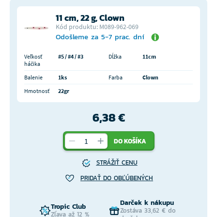
11 cm, 22 g, Clown
Kód produktu: M089-962-069
Odošleme za 5-7 prac. dní
Veľkosť
#5 / #4 / #3
Dĺžka
11cm
háčika
Balenie
1ks
Farba
Clown
Hmotnosť
22gr
6,38 €
DO KOŠÍKA
STRÁŽIŤ CENU
PRIDAŤ DO OBĽÚBENÝCH
Darček k nákupu
Tropic Club
Zostáva 33,62 € do
Zľava až 12 %