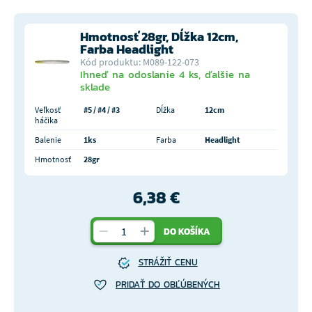
Hmotnosť 28gr, Dĺžka 12cm,
Farba Headlight
Kód produktu: M089-122-073
Ihneď na odoslanie 4 ks, ďalšie na
sklade
Veľkosť
#5 / #4 / #3
Dĺžka
12cm
háčika
Balenie
1ks
Farba
Headlight
Hmotnosť
28gr
6,38 €
DO KOŠÍKA
STRÁŽIŤ CENU
PRIDAŤ DO OBĽÚBENÝCH