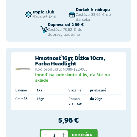
Darček k nákupu
Tropic Club
Zostáva 33,62 € do
Zľava až 12 %
darčeka
Doprava od 2,99 €
Zostáva 73,62 € do
dopravy zadarmo
Hmotnosť 16gr, Dĺžka 10cm,
Farba Headlight
Kód produktu: M089-122-065
Ihneď na odoslanie 4 ks, ďalšie na
sklade
Balenie
1ks
Viazanie
priebežné
Gramáž
16gr
Rozsah
do 20gr
gramáže
5,96 €
DO KOŠÍKA