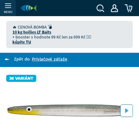
MENU
🔥 CENOVÁ BOMBA 💣
10 kg boilies LT Baits
+ booster v hodnote 99 Kč len za 699 Kč 👉🏻
kúpite TU
Zpět do:
Prívlačové záťaže
36 VARIÁNT