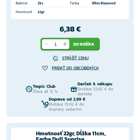
Balenie
1ks
Farba
Olive Diamond
Hmotnosť
22gr
6,38 €
DO KOŠÍKA
STRÁŽIŤ CENU
PRIDAŤ DO OBĽÚBENÝCH
Darček k nákupu
Tropic Club
Zostáva 33,62 € do
Zľava až 12 %
darčeka
Doprava od 2,99 €
Zostáva 73,62 € do
dopravy zadarmo
Hmotnosť 22gr, Dĺžka 11cm,
Farba Dull Sunrise