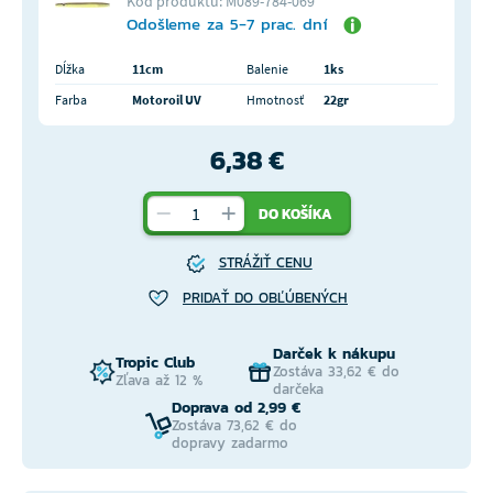
Kód produktu: M089-784-069
Odošleme za 5-7 prac. dní
Dĺžka
11cm
Balenie
1ks
Farba
Motoroil UV
Hmotnosť
22gr
6,38 €
DO KOŠÍKA
STRÁŽIŤ CENU
PRIDAŤ DO OBĽÚBENÝCH
Darček k nákupu
Tropic Club
Zostáva 33,62 € do
Zľava až 12 %
darčeka
Doprava od 2,99 €
Zostáva 73,62 € do
dopravy zadarmo