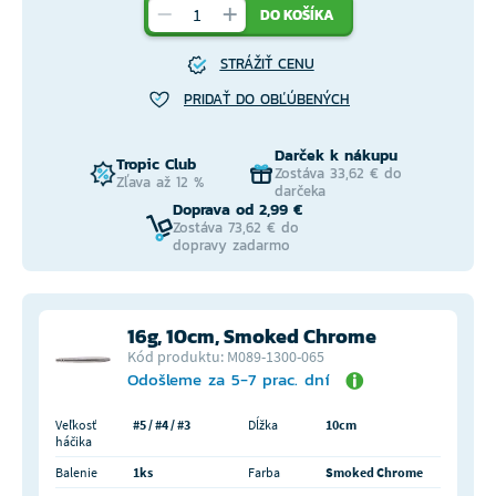
DO KOŠÍKA
STRÁŽIŤ CENU
PRIDAŤ DO OBĽÚBENÝCH
Darček k nákupu
Tropic Club
Zostáva 33,62 € do
Zľava až 12 %
darčeka
Doprava od 2,99 €
Zostáva 73,62 € do
dopravy zadarmo
16g, 10cm, Smoked Chrome
Kód produktu: M089-1300-065
Odošleme za 5-7 prac. dní
Veľkosť
#5 / #4 / #3
Dĺžka
10cm
háčika
Balenie
1ks
Farba
Smoked Chrome