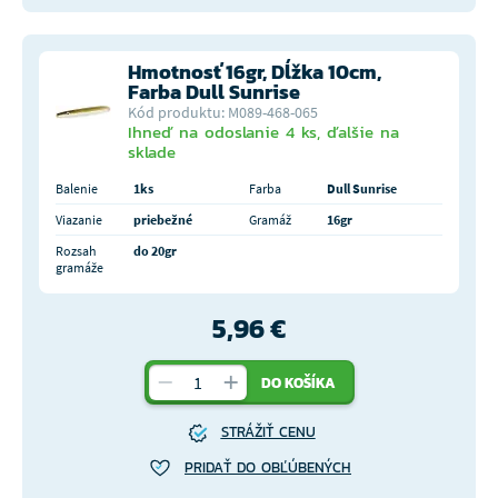
Hmotnosť 16gr, Dĺžka 10cm,
Farba Dull Sunrise
Kód produktu: M089-468-065
Ihneď na odoslanie 4 ks, ďalšie na
sklade
Balenie
1ks
Farba
Dull Sunrise
Viazanie
priebežné
Gramáž
16gr
Rozsah
do 20gr
gramáže
5,96 €
DO KOŠÍKA
STRÁŽIŤ CENU
PRIDAŤ DO OBĽÚBENÝCH