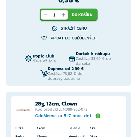
DO KOŠÍKA
STRÁŽIŤ CENU
PRIDAŤ DO OBĽÚBENÝCH
Darček k nákupu
Tropic Club
Zostáva 33,62 € do
Zľava až 12 %
darčeka
Doprava od 2,99 €
Zostáva 73,62 € do
dopravy zadarmo
28g, 12cm, Clown
Kód produktu: M089-962-073
Odošleme za 5-7 prac. dní
Dĺžka
12cm
Balenie
1ks
Farba
Clown
Hmotnosť
28gr