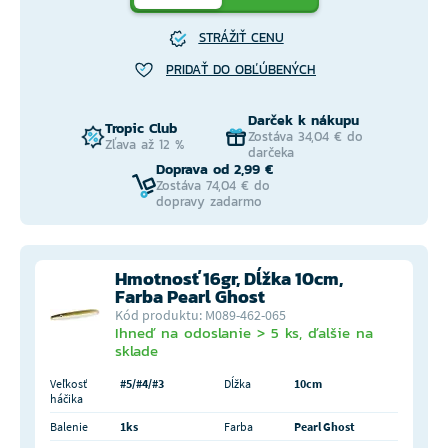
STRÁŽIŤ CENU
PRIDAŤ DO OBĽÚBENÝCH
Darček k nákupu
Tropic Club
Zostáva 34,04 € do
Zľava až 12 %
darčeka
Doprava od 2,99 €
Zostáva 74,04 € do
dopravy zadarmo
Hmotnosť 16gr, Dĺžka 10cm,
Farba Pearl Ghost
Kód produktu: M089-462-065
Ihneď na odoslanie > 5 ks, ďalšie na
sklade
Veľkosť
#5/#4/#3
Dĺžka
10cm
háčika
Balenie
1ks
Farba
Pearl Ghost