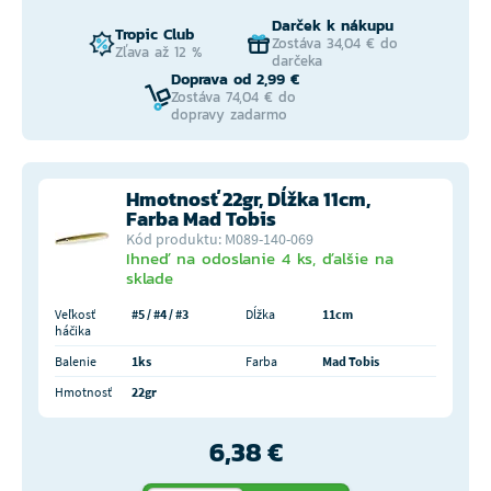
Darček k nákupu
Tropic Club
Zostáva 34,04 € do
Zľava až 12 %
darčeka
Doprava od 2,99 €
Zostáva 74,04 € do
dopravy zadarmo
Hmotnosť 22gr, Dĺžka 11cm,
Farba Mad Tobis
Kód produktu: M089-140-069
Ihneď na odoslanie 4 ks, ďalšie na
sklade
Veľkosť
#5 / #4 / #3
Dĺžka
11cm
háčika
Balenie
1ks
Farba
Mad Tobis
Hmotnosť
22gr
6,38 €