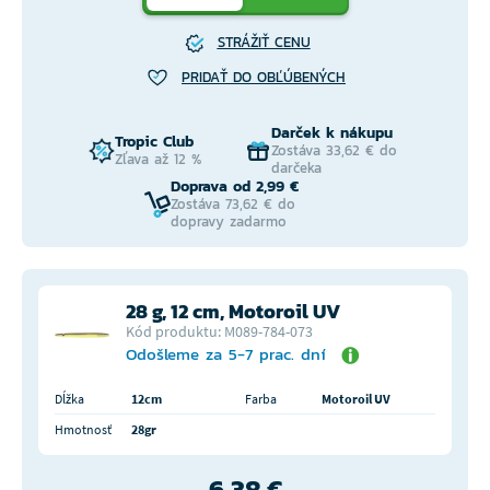
STRÁŽIŤ CENU
PRIDAŤ DO OBĽÚBENÝCH
Darček k nákupu
Tropic Club
Zostáva 33,62 € do
Zľava až 12 %
darčeka
Doprava od 2,99 €
Zostáva 73,62 € do
dopravy zadarmo
28 g, 12 cm, Motoroil UV
Kód produktu: M089-784-073
Odošleme za 5-7 prac. dní
Dĺžka
12cm
Farba
Motoroil UV
Hmotnosť
28gr
6,38 €