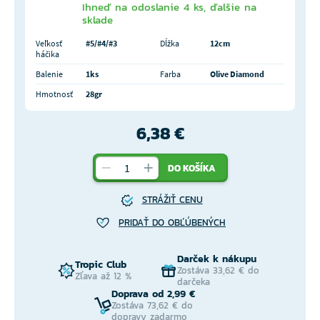
Ihneď na odoslanie 4 ks, ďalšie na
sklade
Veľkosť
#5/#4/#3
Dĺžka
12cm
háčika
Balenie
1ks
Farba
Olive Diamond
Hmotnosť
28gr
6,38 €
DO KOŠÍKA
STRÁŽIŤ CENU
PRIDAŤ DO OBĽÚBENÝCH
Darček k nákupu
Tropic Club
Zostáva 33,62 € do
Zľava až 12 %
darčeka
Doprava od 2,99 €
Zostáva 73,62 € do
dopravy zadarmo