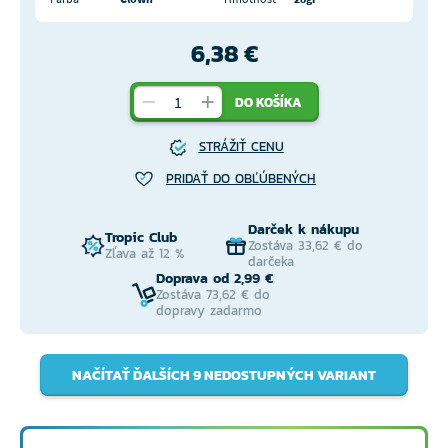
6,38 €
DO KOŠÍKA
STRÁŽIŤ CENU
PRIDAŤ DO OBĽÚBENÝCH
Darček k nákupu
Tropic Club
Zostáva 33,62 € do
Zľava až 12 %
darčeka
Doprava od 2,99 €
Zostáva 73,62 € do
dopravy zadarmo
NAČÍTAŤ ĎALŠÍCH 9 NEDOSTUPNÝCH VARIANT