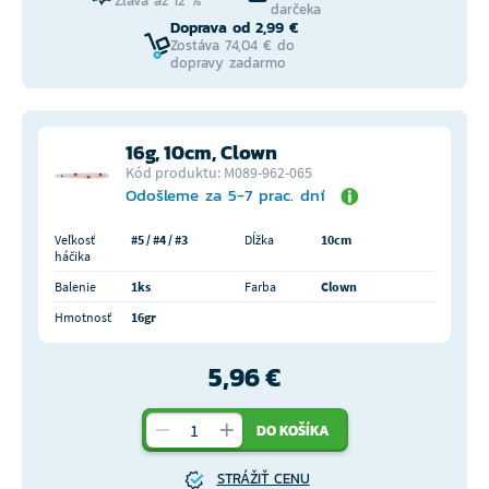
Zľava až 12 %
darčeka
Doprava od 2,99 €
Zostáva 74,04 € do
dopravy zadarmo
16g, 10cm, Clown
Kód produktu: M089-962-065
Odošleme za 5-7 prac. dní
Veľkosť
#5 / #4 / #3
Dĺžka
10cm
háčika
Balenie
1ks
Farba
Clown
Hmotnosť
16gr
5,96 €
DO KOŠÍKA
STRÁŽIŤ CENU