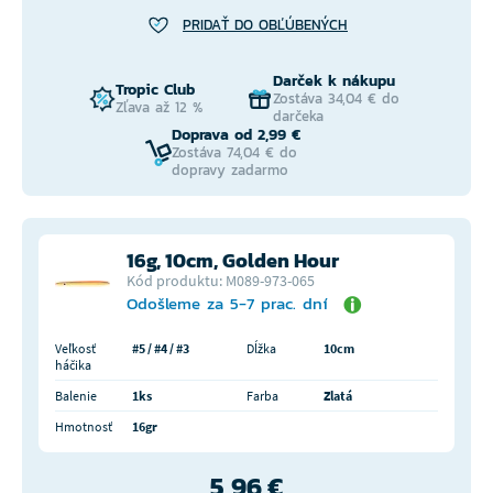
PRIDAŤ DO OBĽÚBENÝCH
Darček k nákupu
Tropic Club
Zostáva 34,04 € do
Zľava až 12 %
darčeka
Doprava od 2,99 €
Zostáva 74,04 € do
dopravy zadarmo
16g, 10cm, Golden Hour
Kód produktu: M089-973-065
Odošleme za 5-7 prac. dní
Veľkosť
#5 / #4 / #3
Dĺžka
10cm
háčika
Balenie
1ks
Farba
Zlatá
Hmotnosť
16gr
5,96 €