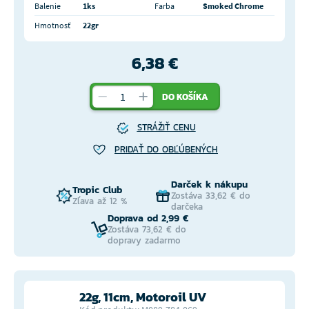
Balenie
1ks
Farba
Smoked Chrome
Hmotnosť
22gr
6,38 €
DO KOŠÍKA
STRÁŽIŤ CENU
PRIDAŤ DO OBĽÚBENÝCH
Darček k nákupu
Tropic Club
Zostáva 33,62 € do
Zľava až 12 %
darčeka
Doprava od 2,99 €
Zostáva 73,62 € do
dopravy zadarmo
22g, 11cm, Motoroil UV