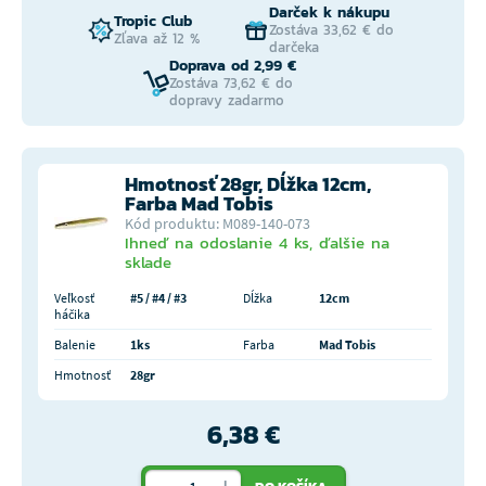
Darček k nákupu
Tropic Club
Zostáva 33,62 € do
Zľava až 12 %
darčeka
Doprava od 2,99 €
Zostáva 73,62 € do
dopravy zadarmo
Hmotnosť 28gr, Dĺžka 12cm,
Farba Mad Tobis
Kód produktu: M089-140-073
Ihneď na odoslanie 4 ks, ďalšie na
sklade
Veľkosť
#5 / #4 / #3
Dĺžka
12cm
háčika
Balenie
1ks
Farba
Mad Tobis
Hmotnosť
28gr
6,38 €