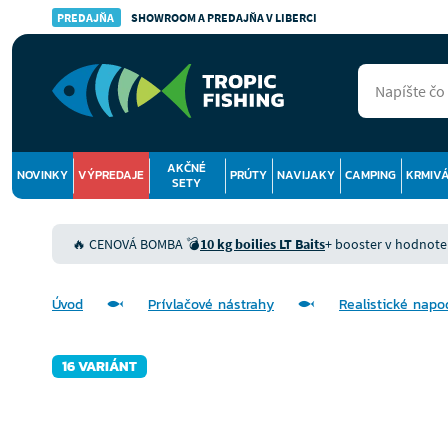
PREDAJŇA
SHOWROOM A PREDAJŇA V LIBERCI
AKČNÉ
NOVINKY
VÝPREDAJE
PRÚTY
NAVIJAKY
CAMPING
KRMIV
SETY
🔥 CENOVÁ BOMBA 💣
10 kg boilies LT Baits
+ booster v hodnote 9
Úvod
Prívlačové nástrahy
Realistické nap
16 VARIÁNT