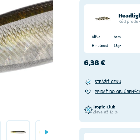
Headlig
Kód produk
Dĺžka
8cm
Hmotnosť
18gr
6,38 €
STRÁŽIŤ CENU
PRIDAŤ DO OBĽÚBENÝC
Tropic Club
Zľava až 12 %