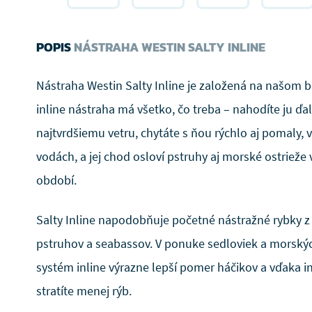
POPIS
NÁSTRAHA WESTIN SALTY INLINE
Nástraha Westin Salty Inline je založená na našom be
inline nástraha má všetko, čo treba – nahodíte ju ďal
najtvrdšiemu vetru, chytáte s ňou rýchlo aj pomaly, 
vodách, a jej chod osloví pstruhy aj morské ostriež
období.
Salty Inline napodobňuje početné nástražné rybky
pstruhov a seabassov. V ponuke sedloviek a morskýc
systém inline výrazne lepší pomer háčikov a vďaka i
stratíte menej rýb.