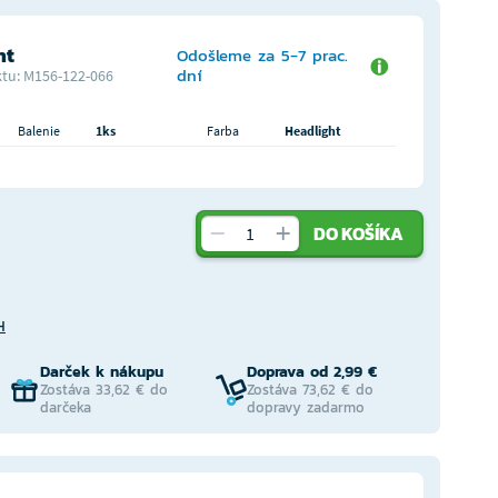
ht
Odošleme za 5-7 prac.
dní
tu: M156-122-066
Balenie
1ks
Farba
Headlight
DO KOŠÍKA
H
Darček k nákupu
Doprava od 2,99 €
Zostáva 33,62 € do
Zostáva 73,62 € do
darčeka
dopravy zadarmo