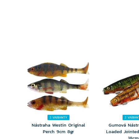
VARIANTU
VARIA
2 VARIANTY
2 VARIAN
Nástraha Westin Original
Gumová Nástr
Perch 9cm 8gr
Loaded Jointe
18cm