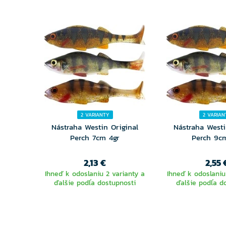
2 VARIANTY
2 VARIAN
Nástraha Westin Original
Nástraha Westi
Perch 7cm 4gr
Perch 9c
2,13 €
2,55 
Ihneď k odoslaniu 2 varianty a
Ihneď k odoslaniu
ďalšie podľa dostupnosti
ďalšie podľa d
VYBERTE
VYBER