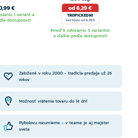
0,99 €
od 6,29 €
8
slaniu 1 variant a
Ihneď 
TROPICKEDNI
dľa dostupnosti
ďalš
bez kódu od 8,99 €
Ihneď k odoslaniu 5 variantov
a ďalšie podľa dostupnosti
YBERTE
VYBERTE
RIANTU
VARIANTU
Založené v roku 2000 - tradícia predaja už 26
rokov
Možnosť vrátenia tovaru do 14 dní
Rybolovu rozumieme - v teame je aj majster
sveta