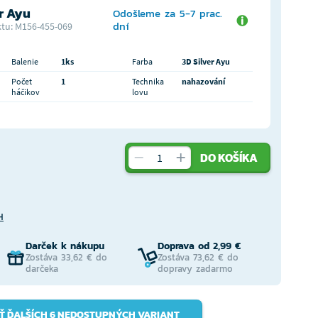
r Ayu
Odošleme za 5-7 prac.
dní
tu: M156-455-069
Balenie
1ks
Farba
3D Silver Ayu
Počet
1
Technika
nahazování
háčikov
lovu
DO KOŠÍKA
H
Darček k nákupu
Doprava od 2,99 €
Zostáva 33,62 € do
Zostáva 73,62 € do
darčeka
dopravy zadarmo
Ť ĎALŠÍCH 6 NEDOSTUPNÝCH VARIANT