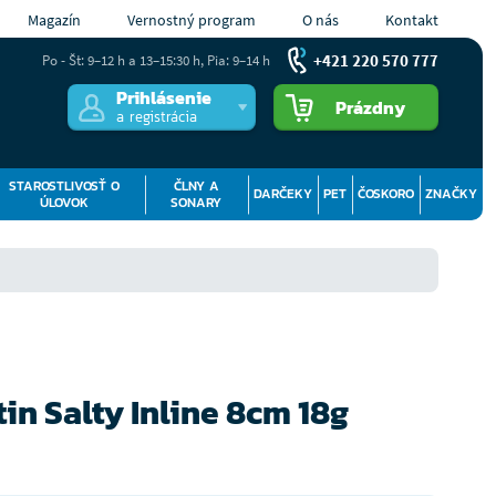
Magazín
Vernostný program
O nás
Kontakt
+421 220 570 777
Po - Št: 9–12 h a 13–15:30 h, Pia: 9–14 h
Prihlásenie
Prázdny
a registrácia
STAROSTLIVOSŤ O
ČLNY A
DARČEKY
PET
ČOSKORO
ZNAČKY
ÚLOVOK
SONARY
in Salty Inline 8cm 18g