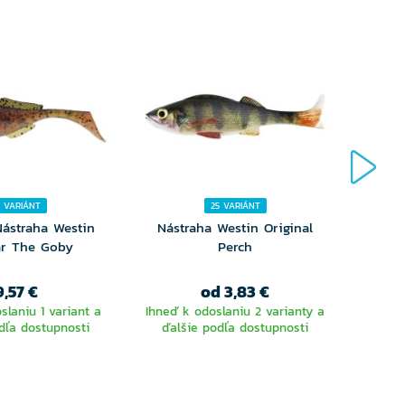
8 VARIÁNT
25 VARIÁNT
ástraha Westin
Nástraha Westin Original
Nástr
r The Goby
Perch
9,57 €
od 3,83 €
slaniu 1 variant a
Ihneď k odoslaniu 2 varianty a
dľa dostupnosti
ďalšie podľa dostupnosti
Ihneď 
ďalš
YBERTE
VYBERTE