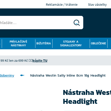
Reklamácie / Vrátenie
Stav zásielky
PRÍVLAČOVÉ
STOJANY A
Á
BIŽUTÉRIA
OBLEČENIE
NÁSTRAHY
SIGNALIZÁTORY
9 Kč len za 699 Kč 👉🏻
kúpite TU
odobeniny
Nástraha Westin Salty Inline 8cm 18g Headlight
Nástraha West
Headlight