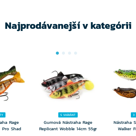
NTU
VARIANTU
VA
Najprodávanejší v kategórii
TY
5 VARIÁNT
3
aha Rage
Gumová Nástraha Rage
Nástraha 
d Pro Shad
Replicant Wobble 14cm 55gr
Walker F