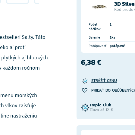
3D Silve
Kód produk
Počet
1
háčikov
stselleri Salty. Táto
Balenie
1ks
Potápavosť
potápavé
eko aj proti
v plytkých aj hlbokých
6,38 €
e v každom ročnom
STRÁŽIŤ CENU
PRIDAŤ DO OBĽÚBENÝC
 z menu morských
h vlkov zaisťuje
Tropic Club
Zľava až 12 %
nline nastraženiu