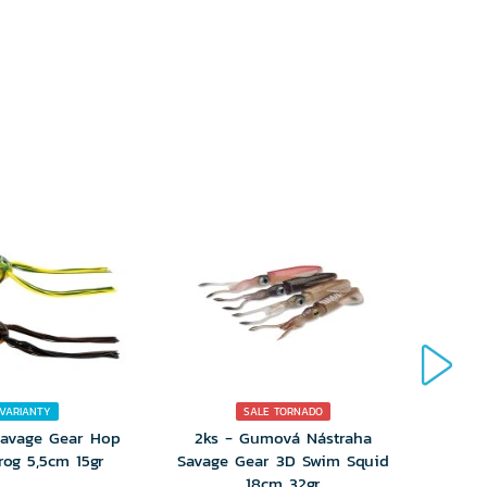
RIANTU
VARIANTU
 VARIANTY
SALE TORNADO
Savage Gear Hop
2ks - Gumová Nástraha
Gum
rog 5,5cm 15gr
Savage Gear 3D Swim Squid
Ul
18cm 32gr