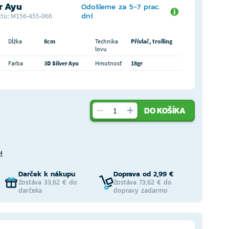
r Ayu
Odošleme za 5-7 prac.
dní
tu: M156-455-066
Dĺžka
8cm
Technika
Přívlač, trolling
lovu
Farba
3D Silver Ayu
Hmotnosť
18gr
DO KOŠÍKA
H
Darček k nákupu
Doprava od 2,99 €
Zostáva 33,62 € do
Zostáva 73,62 € do
darčeka
dopravy zadarmo