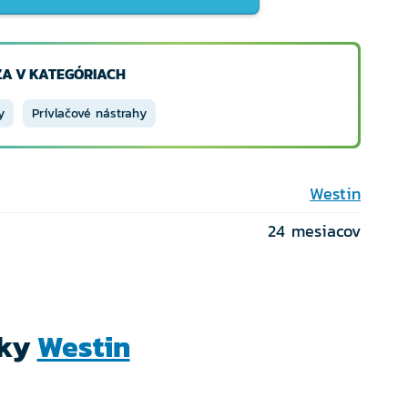
A V KATEGÓRIACH
y
Prívlačové nástrahy
Westin
24 mesiacov
čky
Westin