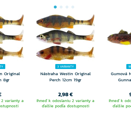
TY
3 VARIANTY
1
n Original
Nástraha Westin Original
Gumová N
m 8gr
Perch 12cm 19gr
Gunna
€
2,98 €
 2 varianty a
Ihneď k odoslaniu 2 varianty a
Ihneď k odo
ostupnosti
ďalšie podľa dostupnosti
ďalšie po
TE
VYBERTE
V