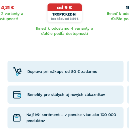
 4,21 €
od 9 €
1
 2 varianty a
Ihneď k odo
TROPICKEDNI
ostupnosti
ďalšie po
bez kódu od 9,89 €
Ihneď k odoslaniu 4 varianty a
ďalšie podľa dostupnosti
TE
VYBERTE
V
NTU
VARIANTU
VA
Doprava pri nákupe od 80 € zadarmo
Benefity pre stálych aj nových zákazníkov
Najširší sortiment - v ponuke viac ako 100 000
produktov