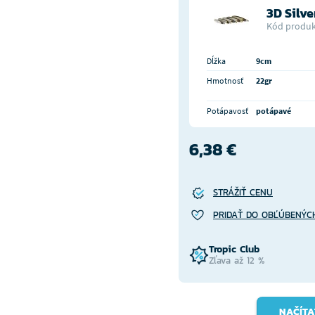
3D Silve
Kód produk
Dĺžka
9cm
Hmotnosť
22gr
Potápavosť
potápavé
6,38 €
STRÁŽIŤ CENU
PRIDAŤ DO OBĽÚBENÝC
Tropic Club
Zľava až 12 %
NAČÍTA