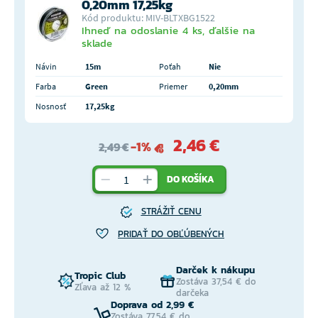
0,20mm 17,25kg
Kód produktu: MIV-BLTXBG1522
Ihneď na odoslanie 4 ks, ďalšie na
sklade
Návin
15m
Poťah
Nie
Farba
Green
Priemer
0,20mm
Nosnosť
17,25kg
2,46 €
-1%
2,49 €
DO KOŠÍKA
STRÁŽIŤ CENU
PRIDAŤ DO OBĽÚBENÝCH
Darček k nákupu
Tropic Club
Zostáva 37,54 € do
Zľava až 12 %
darčeka
Doprava od 2,99 €
Zostáva 77,54 € do