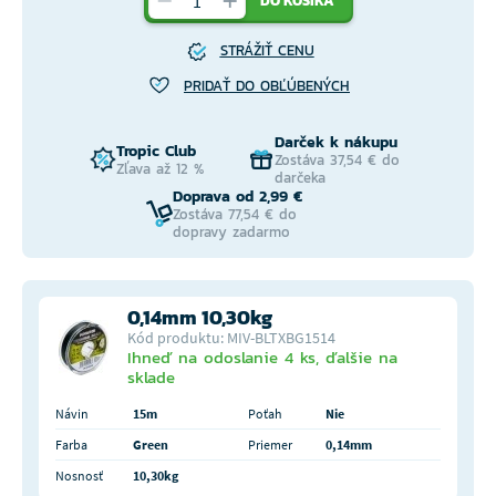
DO KOŠÍKA
STRÁŽIŤ CENU
PRIDAŤ DO OBĽÚBENÝCH
Darček k nákupu
Tropic Club
Zostáva 37,54 € do
Zľava až 12 %
darčeka
Doprava od 2,99 €
Zostáva 77,54 € do
dopravy zadarmo
0,14mm 10,30kg
Kód produktu: MIV-BLTXBG1514
Ihneď na odoslanie 4 ks, ďalšie na
sklade
Návin
15m
Poťah
Nie
Farba
Green
Priemer
0,14mm
Nosnosť
10,30kg