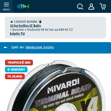
MENU
🔥 CENOVÁ BOMBA 💣
10 kg boilies LT Baits
+ booster v hodnote 99 Kč len za 699 Kč 👉🏻
kúpite TU
Zpět do:
Náväzcové šnúrky
TROPICKÉ DNI
8 VARIÁNT
1% ZĽAVA