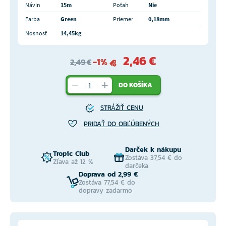
Návin
15m
Poťah
Nie
Farba
Green
Priemer
0,18mm
Nosnosť
14,45kg
2,46 €
-1%
2,49 €
DO KOŠÍKA
STRÁŽIŤ CENU
PRIDAŤ DO OBĽÚBENÝCH
Darček k nákupu
Tropic Club
Zostáva 37,54 € do
Zľava až 12 %
darčeka
Doprava od 2,99 €
Zostáva 77,54 € do
dopravy zadarmo