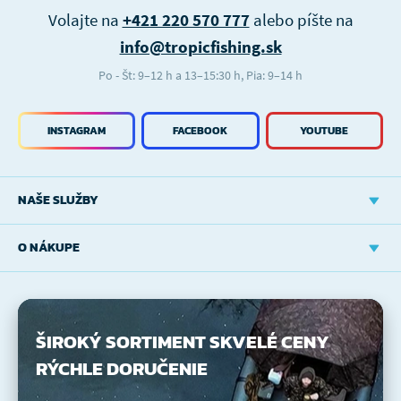
Volajte na
+421 220 570 777
alebo píšte na
info@tropicfishing.sk
Po - Št: 9–12 h a 13–15:30 h, Pia: 9–14 h
INSTAGRAM
FACEBOOK
YOUTUBE
NAŠE SLUŽBY
O NÁKUPE
ŠIROKÝ SORTIMENT
SKVELÉ CENY
RÝCHLE DORUČENIE