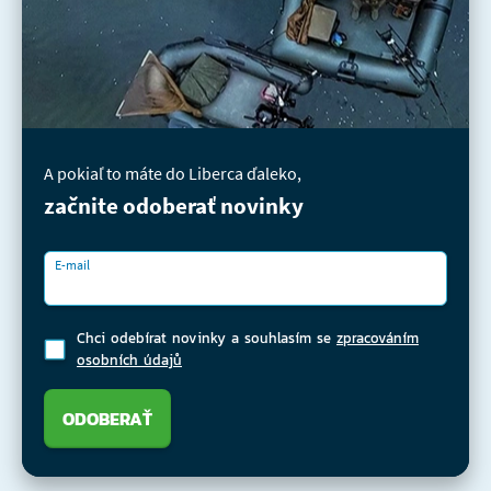
A pokiaľ to máte do Liberca ďaleko,
začnite odoberať novinky
E-mail
Chci odebírat novinky a souhlasím se
zpracováním
osobních údajů
ODOBERAŤ