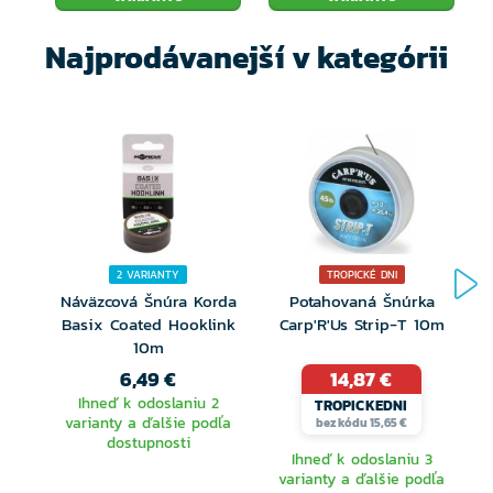
Najprodávanejší v kategórii
2 VARIANTY
TROPICKÉ DNI
Náväzcová Šnúra Korda
Potahovaná Šnúrka
Basix Coated Hooklink
Carp'R'Us Strip-T 10m
10m
6,49 €
14,87 €
Ihneď k odoslaniu 2
TROPICKEDNI
varianty a ďalšie podľa
bez kódu 15,65 €
dostupnosti
Ihneď k odoslaniu 3
varianty a ďalšie podľa