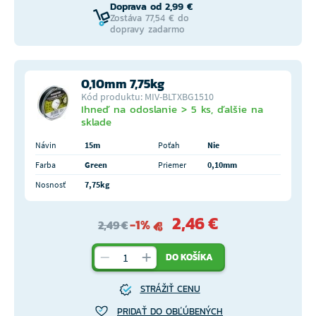
Doprava od 2,99 €
Zostáva 77,54 € do
dopravy zadarmo
0,10mm 7,75kg
Kód produktu: MIV-BLTXBG1510
Ihneď na odoslanie > 5 ks, ďalšie na
sklade
Návin
15m
Poťah
Nie
Farba
Green
Priemer
0,10mm
Nosnosť
7,75kg
2,46 €
-1%
2,49 €
DO KOŠÍKA
STRÁŽIŤ CENU
PRIDAŤ DO OBĽÚBENÝCH