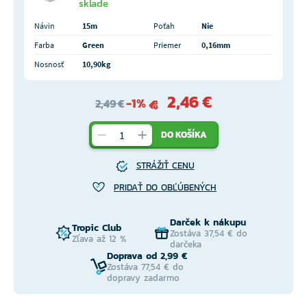
sklade
Návin
15m
Poťah
Nie
Farba
Green
Priemer
0,16mm
Nosnosť
10,90kg
2,46 €
-1%
2,49 €
DO KOŠÍKA
STRÁŽIŤ CENU
PRIDAŤ DO OBĽÚBENÝCH
Darček k nákupu
Tropic Club
Zostáva 37,54 € do
Zľava až 12 %
darčeka
Doprava od 2,99 €
Zostáva 77,54 € do
dopravy zadarmo