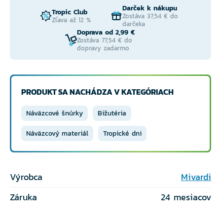
Darček k nákupu
Tropic Club
Zostáva 37,54 € do
Zľava až 12 %
darčeka
Doprava od 2,99 €
Zostáva 77,54 € do
dopravy zadarmo
PRODUKT SA NACHÁDZA V KATEGÓRIACH
Náväzcové šnúrky
Bižutéria
Náväzcový materiál
Tropické dni
Výrobca
Mivardi
Záruka
24 mesiacov