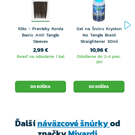
10ks - Prevleky Korda
Gel na Šnúru Kryston
Basix Anti Tangle
No Tangle Braid
Sleeves
Straightener 30ml
2,99 €
10,96 €
Ihneď na odoslanie 1 bal
Odošleme do 2-4 prac.
dní
Ďalší
náväzcové šnúrky
od
značky
Mivardi