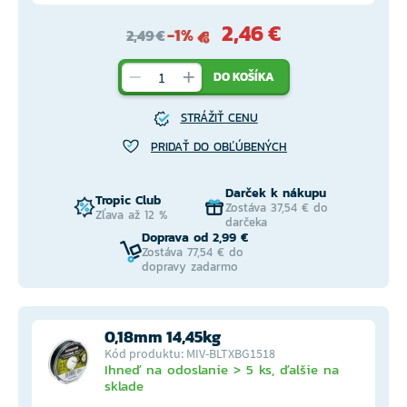
2,46 €
-1%
2,49 €
DO KOŠÍKA
STRÁŽIŤ CENU
PRIDAŤ DO OBĽÚBENÝCH
Darček k nákupu
Tropic Club
Zostáva 37,54 € do
Zľava až 12 %
darčeka
Doprava od 2,99 €
Zostáva 77,54 € do
dopravy zadarmo
0,18mm 14,45kg
Kód produktu: MIV-BLTXBG1518
Ihneď na odoslanie > 5 ks, ďalšie na
sklade