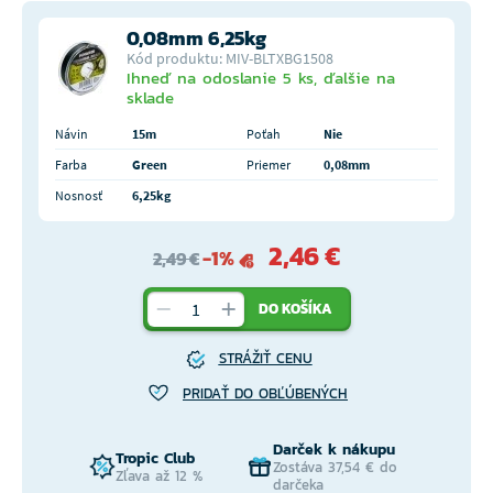
0,08mm 6,25kg
Kód produktu: MIV-BLTXBG1508
Ihneď na odoslanie 5 ks, ďalšie na
sklade
Návin
15m
Poťah
Nie
Farba
Green
Priemer
0,08mm
Nosnosť
6,25kg
2,46 €
-1%
2,49 €
DO KOŠÍKA
STRÁŽIŤ CENU
PRIDAŤ DO OBĽÚBENÝCH
Darček k nákupu
Tropic Club
Zostáva 37,54 € do
Zľava až 12 %
darčeka