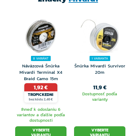
8 VARIÁNT
1 VARIANTA
Náväzcová Šnúrka
Šnúrka Mivardi Survivor
Mivardi Terminal X4
20m
Braid Camo 15m
1,92 €
11,9 €
Dostupnosť podľa
TROPICKEDNI
varianty
bez kódu 2,46 €
Ihneď k odoslaniu 6
variantov a ďalšie podľa
dostupnosti
VYBERTE
VYBERTE
VARIANTU
VARIANTU