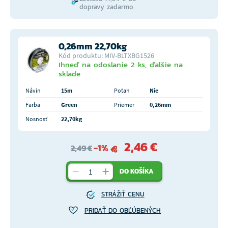
dopravy zadarmo
0,26mm 22,70kg
Kód produktu: MIV-BLTXBG1526
Ihneď na odoslanie 2 ks, ďalšie na
sklade
Návin
15m
Poťah
Nie
Farba
Green
Priemer
0,26mm
Nosnosť
22,70kg
2,46 €
-1%
2,49 €
DO KOŠÍKA
STRÁŽIŤ CENU
PRIDAŤ DO OBĽÚBENÝCH