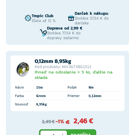
Darček k nákupu
Tropic Club
Zostáva 37,54 € do
Zľava až 12 %
darčeka
Doprava od 2,99 €
Zostáva 77,54 € do
dopravy zadarmo
0,12mm 8,95kg
Kód produktu: MIV-BLTXBG1512
Ihneď na odoslanie > 5 ks, ďalšie na
sklade
Návin
15m
Poťah
Nie
Farba
Green
Priemer
0,12mm
Nosnosť
8,95kg
2,46 €
-1%
2,49 €