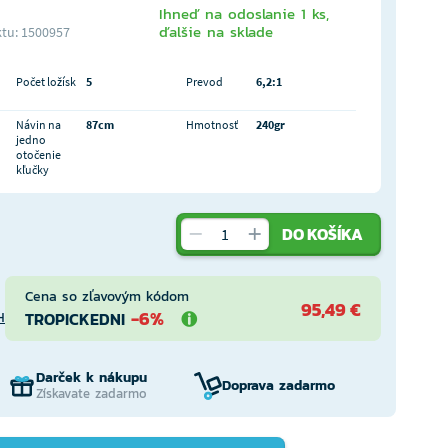
Ihneď na odoslanie 1 ks,
ďalšie na sklade
tu: 1500957
Počet ložísk
5
Prevod
6,2:1
Návin na
87cm
Hmotnosť
240gr
jedno
otočenie
kľučky
DO KOŠÍKA
Cena so zľavovým kódom
95,49 €
-6%
TROPICKEDNI
H
Darček k nákupu
Doprava zadarmo
Získavate zadarmo