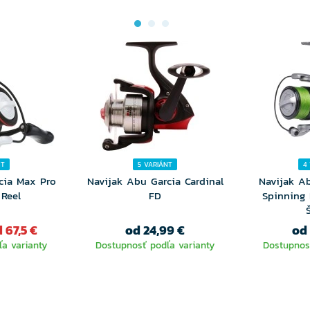
NT
5 VARIÁNT
4
cia Max Pro
Navijak Abu Garcia Cardinal
Navijak A
 Reel
FD
Spinning 
 67,5 €
od 24,99 €
od
a varianty
Dostupnosť podľa varianty
Dostupnos