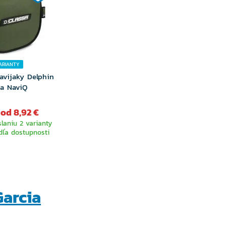
ARIANTY
avijaky Delphin
sa NaviQ
od 8,92 €
laniu 2 varianty
dľa dostupnosti
BERTE
RIANTU
arcia