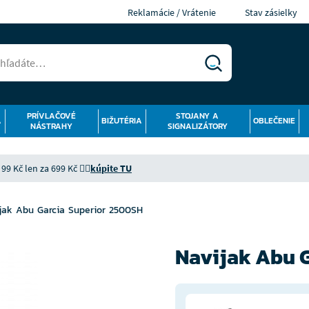
Reklamácie / Vrátenie
Stav zásielky
PRÍVLAČOVÉ
STOJANY A
Á
BIŽUTÉRIA
OBLEČENIE
NÁSTRAHY
SIGNALIZÁTORY
9 Kč len za 699 Kč 👉🏻
kúpite TU
jak Abu Garcia Superior 2500SH
Navijak Abu 