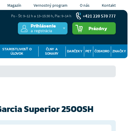
Magazín
Vernostný program
O nás
Kontakt
+421 220 570 777
Po - Št: 9–12 h a 13–15:30 h, Pia: 9–14 h
Prihlásenie
Prázdny
a registrácia
STAROSTLIVOSŤ O
ČLNY A
DARČEKY
PET
ČOSKORO
ZNAČKY
ÚLOVOK
SONARY
Garcia Superior 2500SH