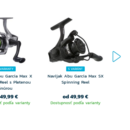
 VARIANTY
5 VARIÁNT
bu Garcia Max X
Navijak Abu Garcia Max SX
Navi
Reel s Pletenou
Spinning Reel
Šnúrou
 49,99 €
od 49,99 €
ť podľa varianty
Dostupnosť podľa varianty
Dost