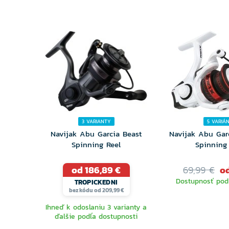
3 VARIANTY
5 VARIÁ
Navijak Abu Garcia Beast
Navijak Abu Gar
Spinning Reel
Spinning
od 186,89 €
69,99 €
od
Dostupnosť podľ
TROPICKEDNI
bez kódu od 209,99 €
Ihneď k odoslaniu 3 varianty a
ďalšie podľa dostupnosti