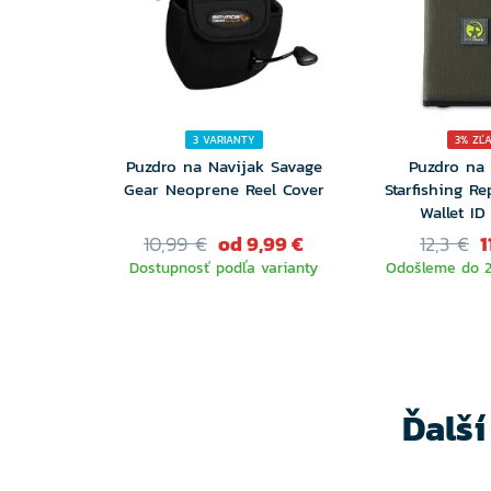
3 VARIANTY
3% ZĽ
Puzdro na Navijak Savage
Puzdro na
Gear Neoprene Reel Cover
Starfishing R
Wallet ID
10,99 €
od 9,99 €
12,3 €
1
Dostupnosť podľa varianty
Odošleme do 2
VYBERTE
VARIANTU
Ďalš