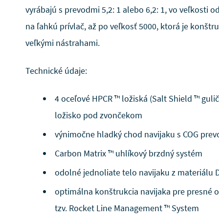
vyrábajú s prevodmi 5,2: 1 alebo 6,2: 1, vo veľkosti o
na ľahkú prívlač, až po veľkosť 5000, ktorá je konštr
veľkými nástrahami.
Technické údaje:
4 oceľové HPCR ™ ložiská (Salt Shield ™ gulič
ložisko pod zvončekom
výnimočne hladký chod navijaku s COG pre
Carbon Matrix ™ uhlíkový brzdný systém
odolné jednoliate telo navijaku z materiálu
optimálna konštrukcia navijaka pre presné od
tzv. Rocket Line Management ™ System