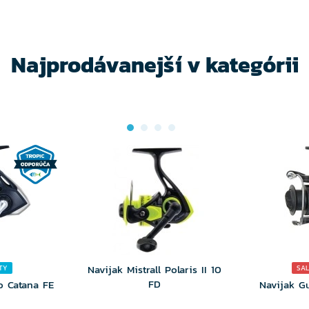
TE
VYBERTE
V
NTU
VARIANTU
VA
Najprodávanejší v kategórii
Navijak Mistrall Polaris II 10
TY
SAL
FD
o Catana FE
Navijak G