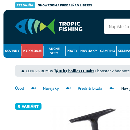
PREDAJŇA
SHOWROOM A PREDAJŇA V LIBERCI
AKČNÉ
NOVINKY
VÝPREDAJE
PRÚTY
NAVIJAKY
CAMPING
KRMIV
SETY
🔥 CENOVÁ BOMBA 💣
10 kg boilies LT Baits
+ booster v hodnote 9
Úvod
Navijaky
Predná brzda
Navi
8 VARIÁNT