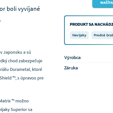
NAČÍTA
or boli vyvíjané
.
PRODUKT SA NACHÁDZ
Navijaky
Predná brz
é v Japonsku a sú
Výrobca
adký chod zabezpečuje
Záruka
riálu Durametal, ktoré
 Shield ™, s úpravou pre
Matrix ™ možno
vijaky Superior sa