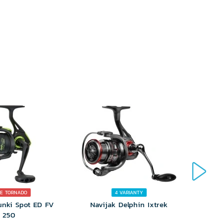
YBERTE
VYBERTE
RIANTU
VARIANTU
E TORNADO
4 VARIANTY
unki Spot ED FV
Navijak Delphin Ixtrek
Na
250