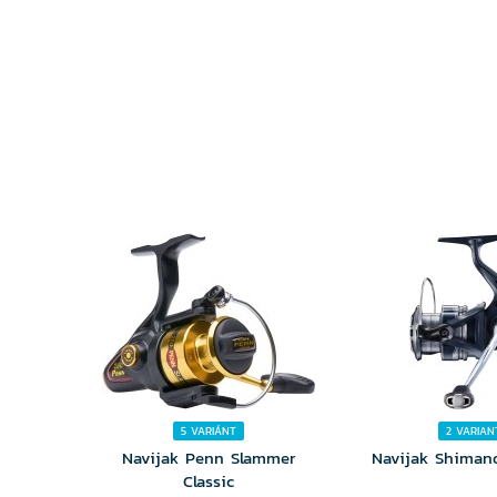
VYBERTE
VYBER
VARIANTU
VARIA
5 VARIÁNT
2 VARIAN
Navijak Penn Slammer
Navijak Shiman
Classic