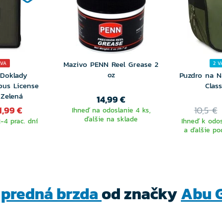
Mazivo PENN Reel Grease 2
AVA
2 V
oz
 Doklady
Puzdro na N
epus License
Clas
 Zelená
14,99 €
1,99 €
10,5 €
Ihneď na odoslanie 4 ks,
ďalšie na sklade
-4 prac. dní
Ihneď k odos
a ďalšie po
VY
VA
í
predná brzda
od značky
Abu G