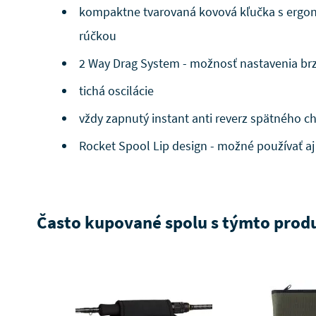
kompaktne tvarovaná kovová kľučka s ergo
rúčkou
2 Way Drag System - možnosť nastavenia br
tichá oscilácie
vždy zapnutý instant anti reverz spätného c
Rocket Spool Lip design - možné používať a
Často kupované spolu s týmto pro