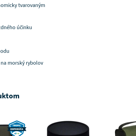
nomicky tvarovaným
zdného účinku
hodu
j na morský rybolov
duktom