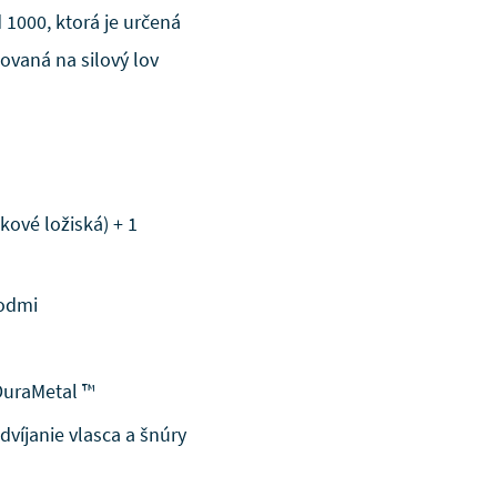
d 1000, ktorá je určená
uovaná na silový lov
kové ložiská) + 1
vodmi
 DuraMetal ™
víjanie vlasca a šnúry