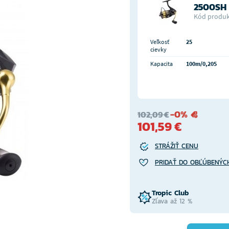
2500SH
Kód produk
Veľkosť
25
cievky
Kapacita
100m/0,205
-0%
102,09 €
101,59 €
STRÁŽIŤ CENU
PRIDAŤ DO OBĽÚBENÝC
Tropic Club
Zľava až 12 %