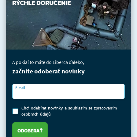
RÝCHLE DORUČENIE
A pokiaľ to máte do Liberca ďaleko,
začnite odoberať novinky
E-mail
Chci odebírat novinky a souhlasím se
zpracováním
osobních údajů
ODOBERAŤ