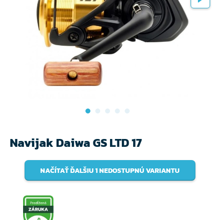
Navijak Daiwa GS LTD 17
NAČÍTAŤ ĎALŠIU 1 NEDOSTUPNÚ VARIANTU