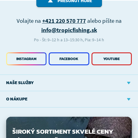
PRESUNÚŤ HORE
Volajte na
+421 220 570 777
alebo píšte na
info@tropicfishing.sk
Po - Št: 9–12 h a 13–15:30 h, Pia: 9–14 h
INSTAGRAM
FACEBOOK
YOUTUBE
NAŠE SLUŽBY
O NÁKUPE
ŠIROKÝ SORTIMENT
SKVELÉ CENY