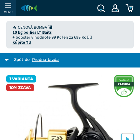
MENU
🔥 CENOVÁ BOMBA 💣
10 kg boilies LT Baits
+ booster v hodnote 99 Kč len za 699 Kč 👉🏻
kúpite TU
Zpět do:
Predná brzda
1 VARIANTA
10% ZĽAVA