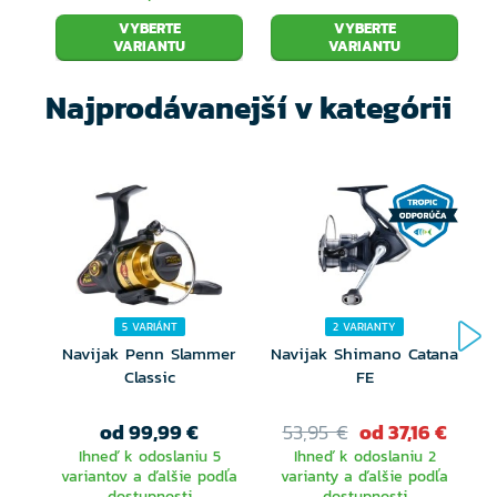
VYBERTE
VYBERTE
VARIANTU
VARIANTU
Najprodávanejší v kategórii
5 VARIÁNT
2 VARIANTY
Navijak Penn Slammer
Navijak Shimano Catana
Classic
FE
od 99,99 €
53,95 €
od 37,16 €
I
Ihneď k odoslaniu 5
Ihneď k odoslaniu 2
variantov a ďalšie podľa
varianty a ďalšie podľa
dostupnosti
dostupnosti