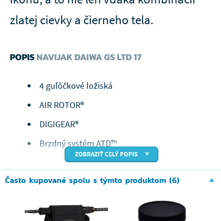
zlatej cievky a čierneho tela.
POPIS
NAVIJAK DAIWA GS LTD 17
4 guľôčkové ložiská
AIR ROTOR®
DIGIGEAR®
Brzdný systém ATD™
ZOBRAZIŤ CELÝ POPIS
Anti-reverzný systém Infinite®
Často kupované spolu s týmto produktom (6)
Krížové navíjanie vlasca Cross Wrap®
Hliníková cievka
Rýchlosklopná rukoväť