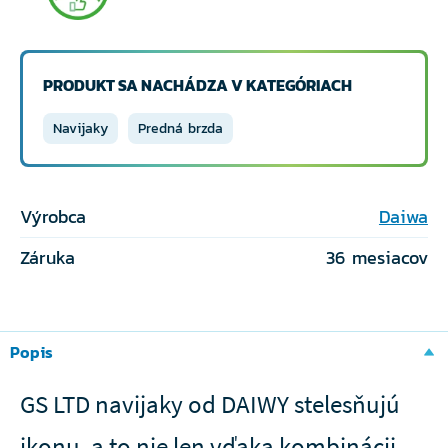
PRODUKT SA NACHÁDZA V KATEGÓRIACH
Navijaky
Predná brzda
Výrobca
Daiwa
Záruka
36 mesiacov
Popis
GS LTD navijaky od DAIWY stelesňujú
ikonu, a to nie len vďaka kombinácii