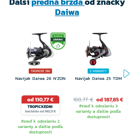
Ďalší
predná brzda
od značky
Daiwa
TROPICKÉ DNI
3 VARIANTY
Navijak Daiwa 26 N'ZON
Navijak Daiwa 25 TDM
N
od 110,77 €
188,77 €
od 187,85 €
Ihneď k odoslaniu 3
TROPICKEDNI
varianty a ďalšie podľa
bez kódu od 140,21 €
dostupnosti
Ihneď k odoslaniu 2
varianty a ďalšie podľa
dostupnosti