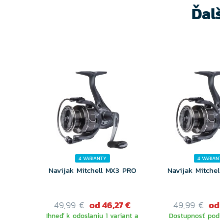
Ďal
4 VARIANTY
4 VARIAN
Navijak Mitchell MX3 PRO
Navijak Mitche
49,99 €
od 46,27 €
49,99 €
od
Ihneď k odoslaniu 1 variant a
Dostupnosť podľ