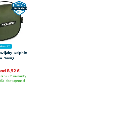
ARIANTY
avijaky Delphin
sa NaviQ
od 8,92 €
laniu 2 varianty
dľa dostupnosti
BERTE
RIANTU