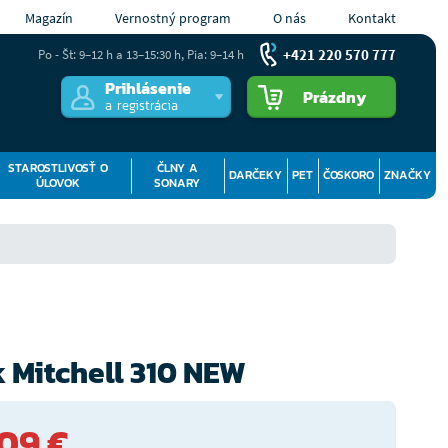
Magazín
Vernostný program
O nás
Kontakt
+421 220 570 777
Po - Št: 9–12 h a 13–15:30 h, Pia: 9–14 h
Prihlásenie
Prázdny
a registrácia
STAROSTLIVOSŤ O
ČLNY A
DARČEKY
PET
ČOSKORO
ZNAČKY
ÚLOVOK
SONARY
 Mitchell 310 NEW
09 €