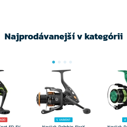
TE
VYBERTE
V
NTU
VARIANTU
VA
Najprodávanejší v kategórii
NADO
5 VARIÁNT
4
Spot ED FV
Navijak Delphin FireX
Navijak D