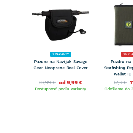
3 VARIANTY
3% ZĽ
Puzdro na Navijak Savage
Puzdro na
Gear Neoprene Reel Cover
Starfishing R
Wallet ID
10,99 €
od 9,99 €
12,3 €
1
Dostupnosť podľa varianty
Odošleme do 2
VYBERTE
VARIANTU