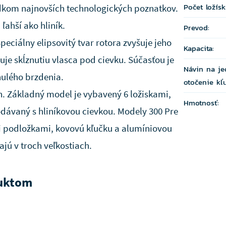
Počet ložísk
ledkom najnovších technologických poznatkov.
ľahší ako hliník.
Prevod:
peciálny elipsovitý tvar rotora zvyšuje jeho
Kapacita:
ňuje skĺznutiu vlasca pod cievku. Súčasťou je
Návin na j
nulého brzdenia.
otočenie kľ
h. Základný model je vybavený 6 ložiskami,
Hmotnosť:
dávaný s hliníkovou cievkou. Modely 300 Pre
i podložkami, kovovú kľučku a alumíniovou
ajú v troch veľkostiach.
duktom