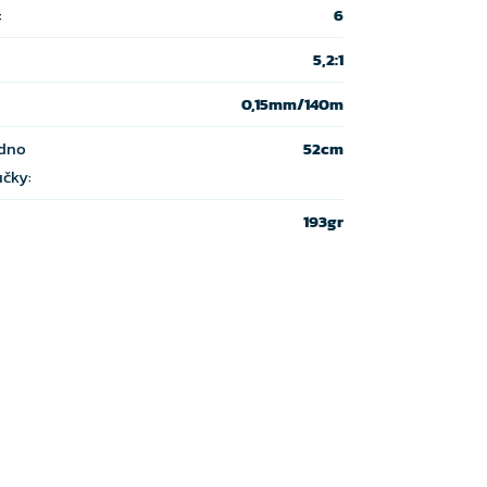
:
6
5,2:1
0,15mm/140m
edno
52cm
učky:
193gr