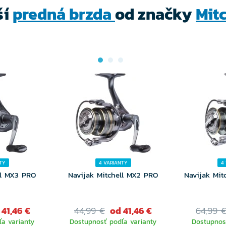
ší
predná brzda
od značky
Mitc
TY
4 VARIANTY
4
ll MX3 PRO
Navijak Mitchell MX2 PRO
Navijak Mit
 41,46 €
44,99 €
od 41,46 €
64,99 
a varianty
Dostupnosť podľa varianty
Dostupnos