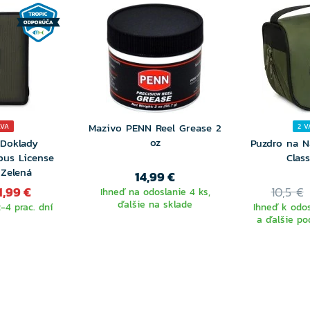
Mazivo PENN Reel Grease 2
AVA
2 V
oz
 Doklady
Puzdro na N
epus License
Clas
 Zelená
14,99 €
1,99 €
10,5 €
Ihneď na odoslanie 4 ks,
ďalšie na sklade
-4 prac. dní
Ihneď k odos
a ďalšie po
VY
VA