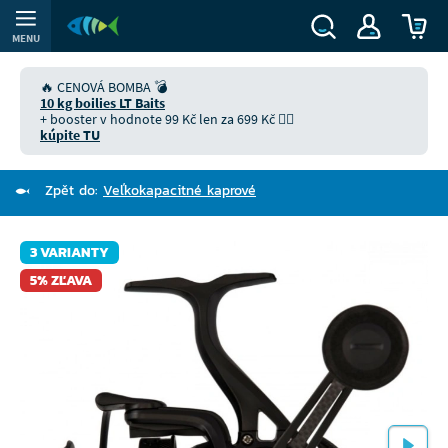
MENU
🔥 CENOVÁ BOMBA 💣
10 kg boilies LT Baits
+ booster v hodnote 99 Kč len za 699 Kč 👉🏻
kúpite TU
Zpět do:
Veľkokapacitné kaprové
3 VARIANTY
5% ZĽAVA