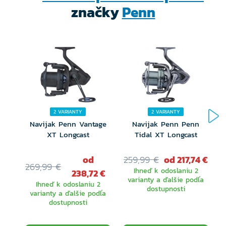
značky
Penn
2 VARIANTY
2 VARIANTY
Navijak Penn Vantage
Navijak Penn Penn
XT Longcast
Tidal XT Longcast
od
259,99 €
od 217,74 €
1
269,99 €
Ihneď k odoslaniu 2
238,72 €
varianty a ďalšie podľa
Ihneď k odoslaniu 2
dostupnosti
varianty a ďalšie podľa
dostupnosti