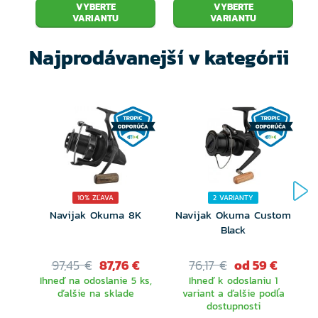
VYBERTE
VYBERTE
VARIANTU
VARIANTU
Najprodávanejší v kategórii
10% ZĽAVA
2 VARIANTY
Navijak Okuma 8K
Navijak Okuma Custom
N
Black
97,45 €
87,76 €
76,17 €
od 59 €
Ihneď na odoslanie 5 ks,
Ihneď k odoslaniu 1
ďalšie na sklade
variant a ďalšie podľa
dostupnosti