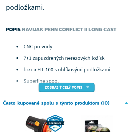
podložkami.
POPIS
NAVIJAK PENN CONFLICT II LONG CAST
CNC prevody
7+1 zapuzdrených nerezových ložísk
brzda HT-100 s uhlíkovými podložkami
Superline spool
ZOBRAZIŤ CELÝ POPIS
kapacitné krúžky pre ľahké zistenie množstva
vlasca alebo šnúry na cievke
Často kupované spolu s týmto produktom (10)
navijak je prispôsobený na používanie šnúry
"braid ready"