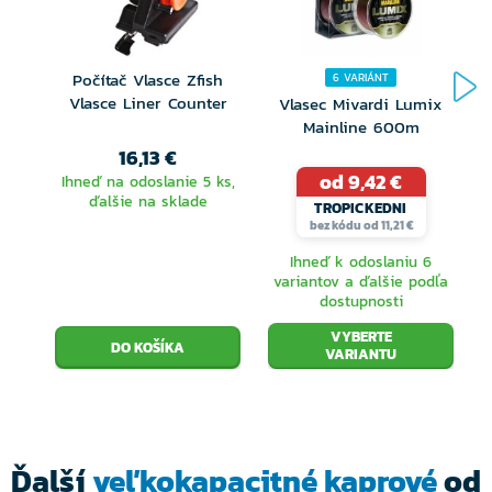
Značka PENN prichádza s inovovanou verziou radu
Conflict. Okrem menšej veľkosti zaradila do svojho
Počítač Vlasce Zfish
6 VARIÁNT
sortimentu aj verziu Long Cast, kde najväčší model
Vlasce Liner Counter
Vlasec Mivardi Lumix
Mainline 600m
veľkosti 8000 disponuje neskutočnou kapacitou cez
L
16,13 €
1000m šnúry 0,12mm. Oproti predchádzajúcej verzii je
od 9,42 €
Ihneď na odoslanie 5 ks,
ďalšie na sklade
verzia II ľahšia, silnejšia, má hladší chod a celkovo
TROPICKEDNI
bez kódu od 11,21 €
navijak pôsobí viac kompaktnejšie. RR30 telo a rotor
Ihneď k odoslaniu 6
je z 30% tvorený z uhlíkových vklákien. Práve týchto
variantov a ďalšie podľa
dostupnosti
30% zaisťuje onú nízku hmotnosť.
VYBERTE
VARIANTU
Ďalší
veľkokapacitné kaprové
od