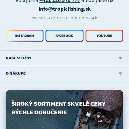
Volajte na
+421 220 570 777
alebo píšte na
info@tropicfishing.sk
Po - Št: 9–12 h a 13–15:30 h, Pia: 9–14 h
INSTAGRAM
FACEBOOK
YOUTUBE
NAŠE SLUŽBY
O NÁKUPE
ŠIROKÝ SORTIMENT
SKVELÉ CENY
RÝCHLE DORUČENIE