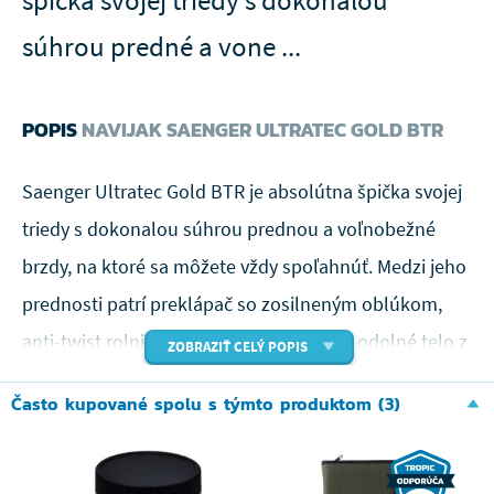
súhrou predné a vone ...
POPIS
NAVIJAK SAENGER ULTRATEC GOLD BTR
Saenger Ultratec Gold BTR je absolútna špička svojej
triedy s dokonalou súhrou prednou a voľnobežné
brzdy, na ktoré sa môžete vždy spoľahnúť. Medzi jeho
prednosti patrí preklápač so zosilneným oblúkom,
anti-twist rolnička proti krúteniu vlasca, odolné telo z
ZOBRAZIŤ CELÝ POPIS
uhlíkovej zmesi, sedem kvalitných guľôčkových ložísk,
Často kupované spolu s týmto produktom (3)
jedno jednocestné valčekové ložisko pre okamžité
zastavenie spätného chodu, počítačovo vyvážený
rotor pre perfektné ukladanie vlasca a hladký tichý