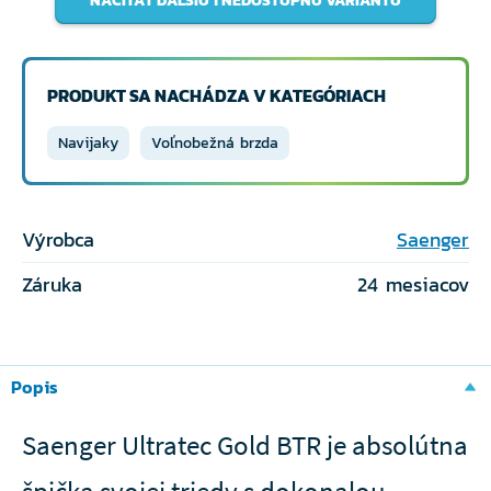
NAČÍTAŤ ĎALŠIU 1 NEDOSTUPNÚ VARIANTU
PRODUKT SA NACHÁDZA V KATEGÓRIACH
Navijaky
Voľnobežná brzda
Výrobca
Saenger
Záruka
24 mesiacov
Popis
Saenger Ultratec Gold BTR je absolútna
špička svojej triedy s dokonalou