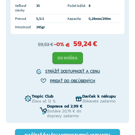
Veľkosť
35
Počet ložísk
8
cievky
Prevod
5,5:1
Kapacita
0,28mm/200m
Hmotnosť
345gr
59,24 €
-0%
59,53 €
DO KOŠÍKA
STRÁŽIŤ DOSTUPNOSŤ A CENU
PRIDAŤ DO OBĽÚBENÝCH
Tropic Club
Darček k nákupu
Zľava až 12 %
Získavate zadarmo
Doprava od 2,99 €
Zostáva 20,76 € do
dopravy zadarmo