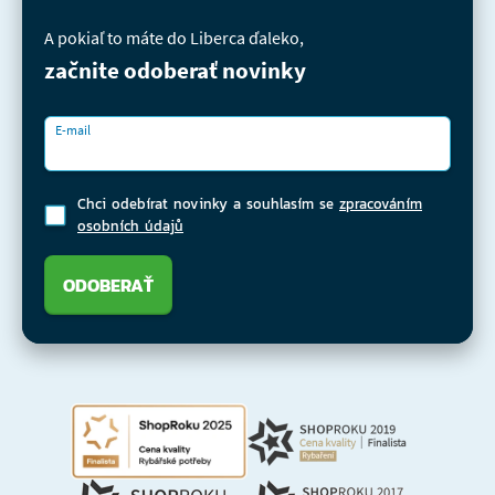
A pokiaľ to máte do Liberca ďaleko,
začnite odoberať novinky
E-mail
Chci odebírat novinky a souhlasím se
zpracováním
osobních údajů
ODOBERAŤ