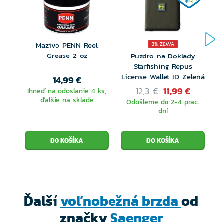
chod.
Vďaka systému predné a voľnobežné brzdy si
Mazivo PENN Reel
3% ZĽAVA
zdolávaní vždy maximálne užijete. Tento skvelý
Grease 2 oz
Puzdro na Doklady
Starfishing Repus
navijak uspokojí vďaka svojim veľkostiam cievky
License Wallet ID Zelená
14,99 €
všetkých milovníkov rybolovu. Vhodný pre takmer
12,3 €
11,99 €
Ihneď na odoslanie 4 ks,
ďalšie na sklade
Odošleme do 2-4 prac.
každú rybolovnú techniku, preto je jeho využitie
dní
naozaj široké.
Menšie modely sú vďaka rýchlemu prevodu vhodné
pre plávanú či feeder. Väčšia na strednej i ťažký feeder
a lov veľkých rýb na položenú.
Ďalší
voľnobežná brzda
od
7 kvalitných guľôčkových ložísk
značky
Saenger
1 jednocestné valcové ložisko pre okamžité