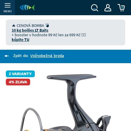
MENU
🔥 CENOVÁ BOMBA 💣
10 kg boilies LT Baits
+ booster v hodnote 99 Kč len za 699 Kč 👉🏻
kúpite TU
Zpět do:
Voľnobežná brzda
2 VARIANTY
4% ZĽAVA