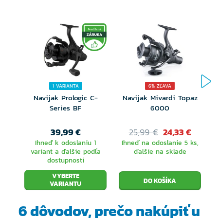
1 VARIANTA
6% ZĽAVA
Navijak Prologic C-
Navijak Mivardi Topaz
Series BF
6000
39,99 €
25,99 €
24,33 €
Ihneď k odoslaniu 1
Ihneď na odoslanie 5 ks,
variant a ďalšie podľa
ďalšie na sklade
dostupnosti
VYBERTE
VARIANTU
6 dôvodov, prečo
nakúpiť u