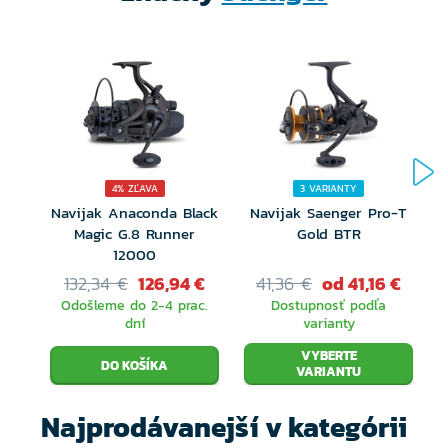
zastavenie spätného chodu
telo z odolnej uhlíkovej zmesi
zosilnený oblúk preklápača
Anti-twist rolnička
počítačovo vyvážený rotor pre perfektné
4% ZĽAVA
3 VARIANTY
Navijak Anaconda Black
Navijak Saenger Pro-T
ukladanie vlasca
Magic G.8 Runner
Gold BTR
12000
CNC obrábaná kľučka
132,34 €
126,94 €
41,36 €
od 41,16 €
predné a voľnobežná brzda
Odošleme do 2-4 prac.
Dostupnosť podľa
dní
varianty
VYBERTE
VARIANTU
Najprodávanejší v kategórii