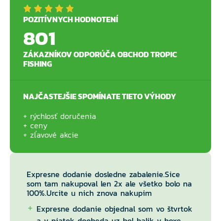
POZITÍVNYCH HODNOTENÍ
801
ZÁKAZNÍKOV ODPORÚČA OBCHOD TROPIC
FISHING
NAJČASTEJŠIE SPOMÍNATE TIETO VÝHODY
rýchlosť doručenia
ceny
zľavové akcie
Expresne dodanie dosledne zabalenie.Sice
som tam nakupoval len 2x ale všetko bolo na
100%.Urcite u nich znova nakupim
Expresne dodanie objednal som vo štvrtok
a v piatok doobeda uz bol balik v boxe.