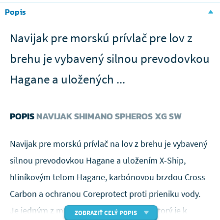
Popis
Navijak pre morskú prívlač pre lov z
brehu je vybavený silnou prevodovkou
Hagane a uložených ...
POPIS
NAVIJAK SHIMANO SPHEROS XG SW
Navijak pre morskú prívlač na lov z brehu je vybavený
silnou prevodovkou Hagane a uložením X-Ship,
hliníkovým telom Hagane, karbónovou brzdou Cross
Carbon a ochranou Coreprotect proti prieniku vody.
Je jedným z mála morských navijakov, ktorý je k
ZOBRAZIŤ CELÝ POPIS