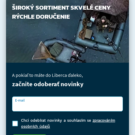
ŠIROKÝ SORTIMENT
SKVELÉ CENY
RÝCHLE DORUČENIE
A pokiaľ to máte do Liberca ďaleko,
začnite odoberať novinky
E-mail
Chci odebírat novinky a souhlasím se
zpracováním
osobních údajů