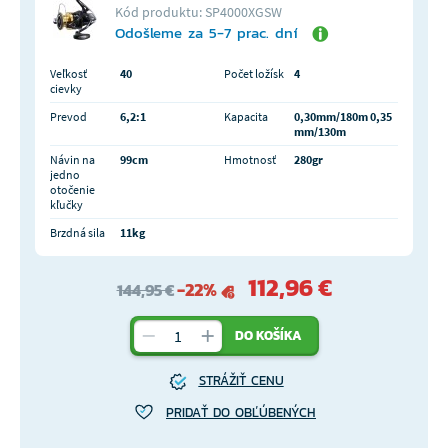
Kód produktu: SP4000XGSW
Odošleme za 5-7 prac. dní
Veľkosť
40
Počet ložísk
4
cievky
Prevod
6,2:1
Kapacita
0,30mm/180m 0,35
mm/130m
Návin na
99cm
Hmotnosť
280gr
jedno
otočenie
kľučky
Brzdná sila
11kg
112,96 €
-22%
144,95 €
DO KOŠÍKA
STRÁŽIŤ CENU
PRIDAŤ DO OBĽÚBENÝCH