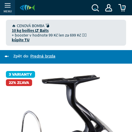
MENU
🔥 CENOVÁ BOMBA 💣
10 kg boilies LT Baits
+ booster v hodnote 99 Kč len za 699 Kč 👉🏻
kúpite TU
Zpět do:
Predná brzda
3 VARIANTY
22% ZĽAVA