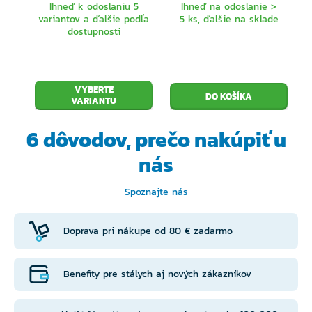
znižujú možnosť, že by soľ alebo piesok bránili
Ihneď k odoslaniu 5
Ihneď na odoslanie >
variantov a ďalšie podľa
5 ks, ďalšie na sklade
otáčaniu ložiska.
dostupnosti
Kapacity cievok jednotlivých veľkostí
VYBERTE
3000: 0,25mm/210m; 0,30mm/130m;
VARIANTU
0,35mm/100m
6 dôvodov, prečo
nakúpiť u
4000: 0,30 mm/180 m; 0,35mm/130m
nás
Spoznajte nás
Doprava pri nákupe od 80 € zadarmo
Benefity pre stálych aj nových zákazníkov