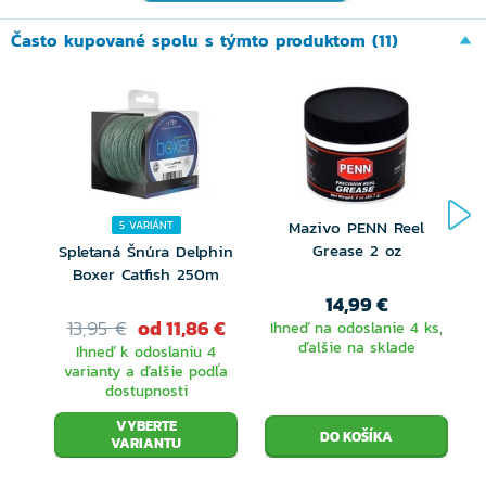
dispozícii aj v menších veľkostiach.
Často kupované spolu s týmto produktom (11)
HAGANE
je konštrukčný koncept navijaku Shimano
vytvorený tak, aby vydržal neustále používanie a
extrémne zaťaženie. HAGANE je inovácia oplývajúca
odolnosťou a trvanlivosťou, ktorá funguje spoločne s
precíznym inžinierstvom Shimano. HAGANE je určený
Mazivo PENN Reel
5 VARIÁNT
pre všetkých rybárov.
Grease 2 oz
Spletaná Šnúra Delphin
Boxer Catfish 250m
Ozubené koleso
HAGANE Drive Gear
sa vyrába
14,99 €
13,95 €
od 11,86 €
Ihneď na odoslanie 4 ks,
technológiou kovania za studena bez nutnosti
ďalšie na sklade
Ihneď k odoslaniu 4
varianty a ďalšie podľa
ďalšieho obrábania. To zaisťuje dlhotrvajúcu
dostupnosti
hladkosť, pevnosť, ľahkosť a výkon v samotnom srdci
VYBERTE
VARIANTU
navijaku. Tradičné tlakovo liate, strojovo opracované
prevody sú pri veľkom zaťažení menej odolné.