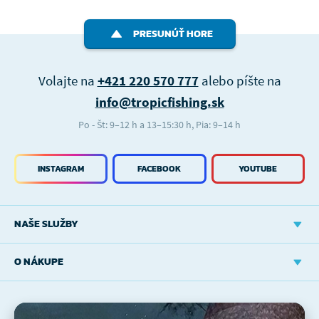
PRESUNÚŤ HORE
Volajte na
+421 220 570 777
alebo píšte na
info@tropicfishing.sk
Po - Št: 9–12 h a 13–15:30 h, Pia: 9–14 h
INSTAGRAM
FACEBOOK
YOUTUBE
NAŠE SLUŽBY
O NÁKUPE