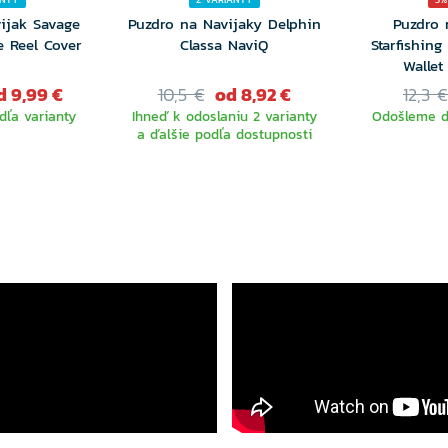
ijak Savage
Puzdro na Navijaky Delphin
Puzdro 
 Reel Cover
Classa NaviQ
Starfishing
Wallet
d 9,99 €
10,5 €
od 8,92 €
12,3 €
dľa varianty
Ihneď k odoslaniu 2 varianty
Odošleme do
a ďalšie podľa dostupnosti
RTE
VYBERTE
NTU
VARIANTU