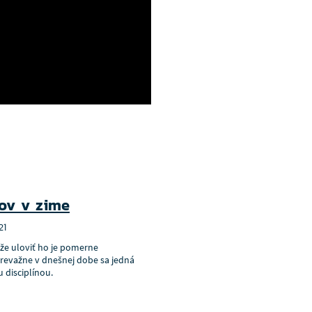
ov v zime
21
 že uloviť ho je pomerne
revažne v dnešnej dobe sa jedná
 disciplínou.