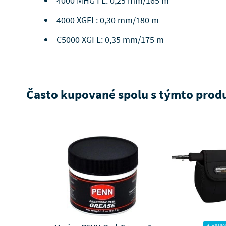
4000 MHG FL: 0,25 mm/165 m
4000 XGFL: 0,30 mm/180 m
C5000 XGFL: 0,35 mm/175 m
Často kupované spolu s týmto pro
3 VARI