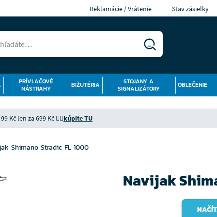
Reklamácie / Vrátenie
Stav zásielky
PRÍVLAČOVÉ
STOJANY A
Á
BIŽUTÉRIA
OBLEČENIE
NÁSTRAHY
SIGNALIZÁTORY
9 Kč len za 699 Kč 👉🏻
kúpite TU
jak Shimano Stradic FL 1000
Navijak Shima
NAČÍT