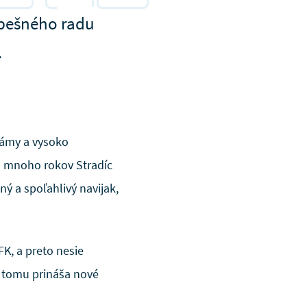
spešného radu
.
námy a vysoko
a mnoho rokov Stradíc
ý a spoľahlivý navijak,
K, a preto nesie
k tomu prináša nové