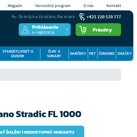
Magazín
Vernostný program
O nás
Kontakt
+421 220 570 777
Po - Št: 9–12 h a 13–15:30 h, Pia: 9–14 h
Prihlásenie
Prázdny
a registrácia
STAROSTLIVOSŤ O
ČLNY A
DARČEKY
PET
ČOSKORO
ZNAČKY
ÚLOVOK
SONARY
no Stradic FL 1000
AŤ ĎALŠIU 1 NEDOSTUPNÚ VARIANTU