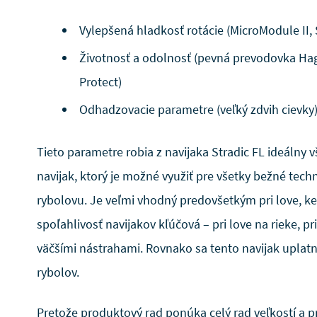
Vylepšená hladkosť rotácie (MicroModule II, S
Životnosť a odolnosť (pevná prevodovka Ha
Protect)
Odhadzovacie parametre (veľký zdvih cievky)
Tieto parametre robia z navijaka Stradic FL ideálny 
navijak, ktorý je možné využiť pre všetky bežné tec
rybolovu. Je veľmi vhodný predovšetkým pri love, ke
spoľahlivosť navijakov kľúčová – pri love na rieke, pr
väčšími nástrahami. Rovnako sa tento navijak uplat
rybolov.
Pretože produktový rad ponúka celý rad veľkostí a