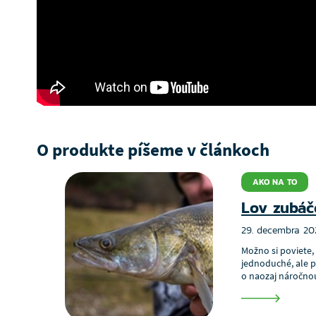
O produkte píšeme v článkoch
AKO NA TO
Lov zubáč
29. decembra 20
Možno si poviete,
jednoduché, ale p
o naozaj náročnou