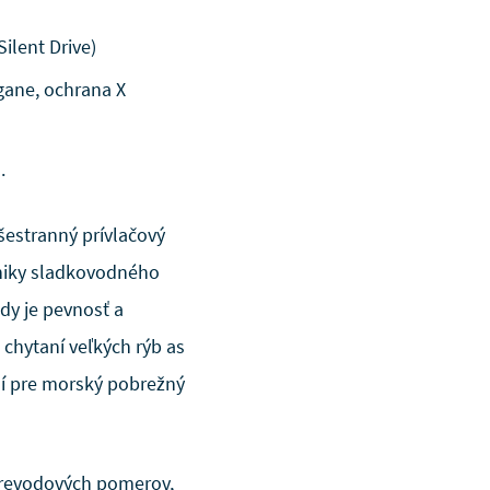
ilent Drive)
gane, ochrana X
.
všestranný prívlačový
hniky sladkovodného
dy je pevnosť a
i chytaní veľkých rýb as
ní pre morský pobrežný
 prevodových pomerov,