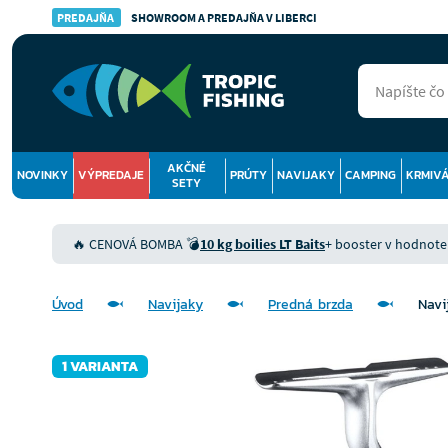
PREDAJŇA
SHOWROOM A PREDAJŇA V LIBERCI
AKČNÉ
NOVINKY
VÝPREDAJE
PRÚTY
NAVIJAKY
CAMPING
KRMIV
SETY
🔥 CENOVÁ BOMBA 💣
10 kg boilies LT Baits
+ booster v hodnote 9
Úvod
Navijaky
Predná brzda
Navi
1 VARIANTA