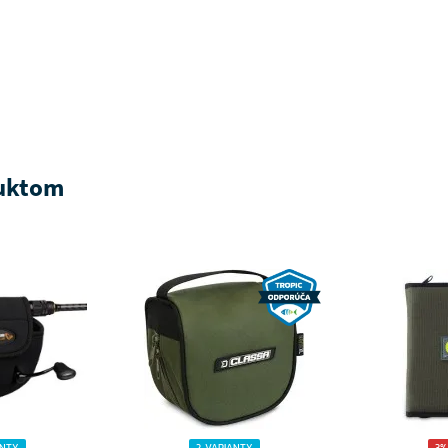
duktom
ANTY
2 VARIANTY
3%