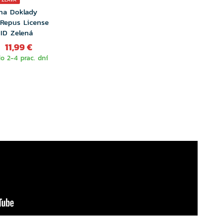
na Doklady
 Repus License
 ID Zelená
11,99 €
 2-4 prac. dní