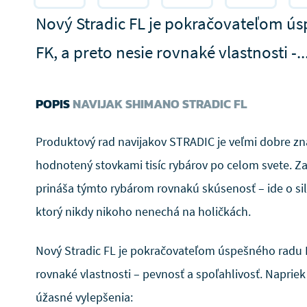
Nový Stradic FL je pokračovateľom ú
FK, a preto nesie rovnaké vlastnosti -..
POPIS
NAVIJAK SHIMANO STRADIC FL
Produktový rad navijakov STRADIC je veľmi dobre z
hodnotený stovkami tisíc rybárov po celom svete. Z
prináša týmto rybárom rovnakú skúsenosť – ide o siln
ktorý nikdy nikoho nenechá na holičkách.
Nový Stradic FL je pokračovateľom úspešného radu F
rovnaké vlastnosti – pevnosť a spoľahlivosť. Naprie
úžasné vylepšenia: