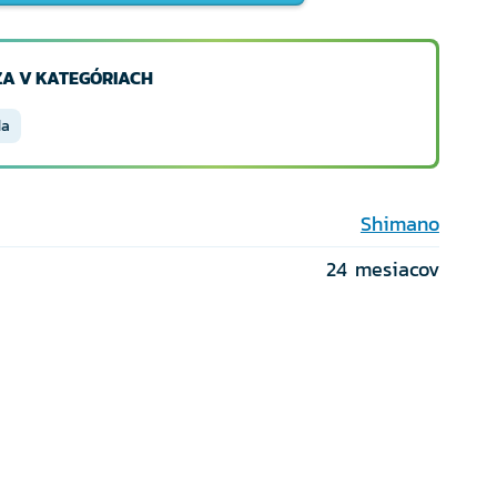
A V KATEGÓRIACH
da
Shimano
24 mesiacov