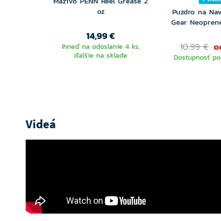
Mazivo PENN Reel Grease 2
oz
Puzdro na Nav
Gear Neoprene
14,99 €
10,99 €
o
Ihneď na odoslanie 4 ks,
ďalšie na sklade
Dostupnosť po
VYBE
VARIA
Videá