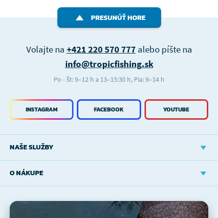
PRESUNÚŤ HORE
Volajte na
+421 220 570 777
alebo píšte na
info@tropicfishing.sk
Po - Št: 9–12 h a 13–15:30 h, Pia: 9–14 h
INSTAGRAM
FACEBOOK
YOUTUBE
NAŠE SLUŽBY
O NÁKUPE