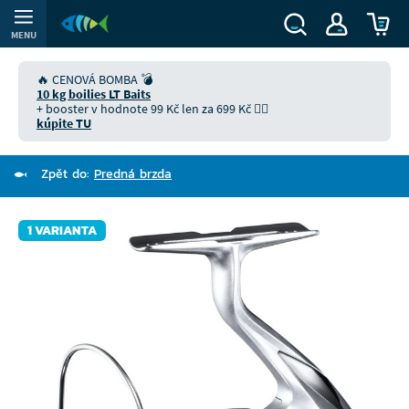
MENU
🔥 CENOVÁ BOMBA 💣
10 kg boilies LT Baits
+ booster v hodnote 99 Kč len za 699 Kč 👉🏻
kúpite TU
Zpět do:
Predná brzda
1 VARIANTA