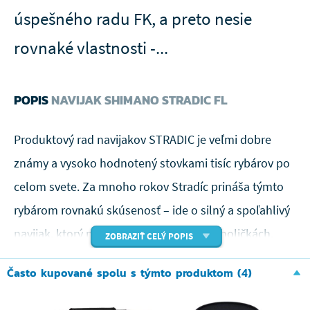
úspešného radu FK, a preto nesie
rovnaké vlastnosti -...
POPIS
NAVIJAK SHIMANO STRADIC FL
Produktový rad navijakov STRADIC je veľmi dobre
známy a vysoko hodnotený stovkami tisíc rybárov po
celom svete. Za mnoho rokov Stradíc prináša týmto
rybárom rovnakú skúsenosť – ide o silný a spoľahlivý
navijak, ktorý nikdy nikoho nenechá na holičkách.
ZOBRAZIŤ CELÝ POPIS
Nový Stradic FL je pokračovateľom úspešného radu
Často kupované spolu s týmto produktom (4)
FK, a preto nesie rovnaké vlastnosti – pevnosť a