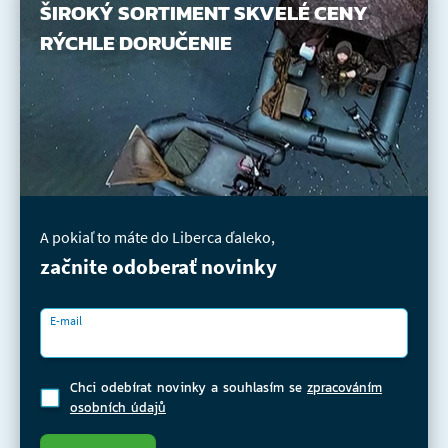
ŠIROKÝ SORTIMENT
SKVELÉ CENY
RÝCHLE DORUČENIE
A pokiaľ to máte do Liberca ďaleko,
začnite odoberať novinky
E-mail
Chci odebírat novinky a souhlasím se
zpracováním
osobních údajů