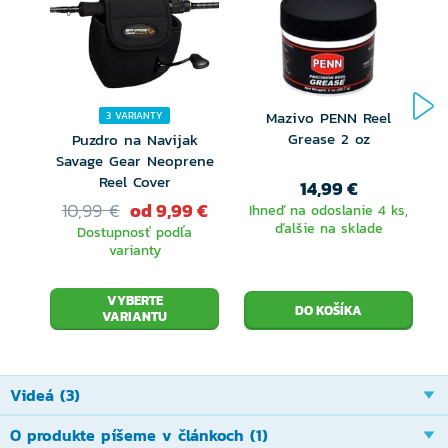
spoľahlivosť. Napriek tomu prináša nové úžasné
vylepšenia:
Vylepšená hladkosť rotácie (MicroModule II,
Silent Drive)
Mazivo PENN Reel
3 VARIANTY
Grease 2 oz
Puzdro na Navijak
Životnosť a odolnosť (pevná prevodovka
Savage Gear Neoprene
Reel Cover
L
14,99 €
Hagane, ochrana X Protect)
10,99 €
od 9,99 €
Ihneď na odoslanie 4 ks,
Odhadzovacie parametre (veľký zdvih cievky).
ďalšie na sklade
Dostupnosť podľa
varianty
Tieto parametre robia z navijaka Stradic FL ideálny
VYBERTE
všestranný prívlačový navijak, ktorý je možné využiť
VARIANTU
pre všetky bežné techniky sladkovodného rybolovu.
Je veľmi vhodný predovšetkým pri love, kedy je
Videá (3)
pevnosť a spoľahlivosť navijakov kľúčová – pri love na
O produkte píšeme v článkoch (1)
rieke, pri chytaní veľkých rýb as väčšími nástrahami.