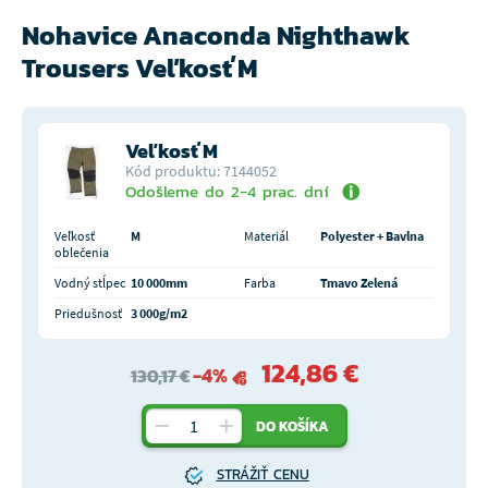
Nohavice Anaconda Nighthawk
Trousers Veľkosť M
Veľkosť M
Kód produktu: 7144052
Odošleme do 2-4 prac. dní
Veľkosť
M
Materiál
Polyester + Bavlna
oblečenia
Vodný stĺpec
10 000mm
Farba
Tmavo Zelená
Priedušnosť
3 000g/m2
124,86 €
-4%
130,17 €
DO KOŠÍKA
STRÁŽIŤ CENU