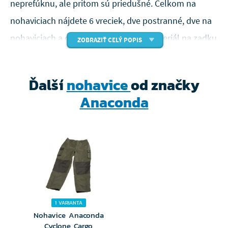
neprefúknu, ale pritom sú priedušné. Celkom na
nohaviciach nájdete 6 vreciek, dve postranné, dve na
nohaviciach a dve zadné. Zosilnený materiál na zadku
ZOBRAZIŤ CELÝ POPIS
a kolenách zaisťuje dlhú životnosť a pohodlné
nosenie.
Ďalší
nohavice
od značky
parametre:
Anaconda
• Vetruodolné
• Vodeodolné
• UV ochrana
•
Vodný stĺpec:
10 000mm
•
Priedušnosť:
3 000g / m2
1 VARIANTA
•
Materiál:
65% polyester, 35% bavlna
Nohavice Anaconda
Cyclone Cargo