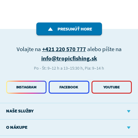
PRESUNÚŤ HORE
Volajte na
+421 220 570 777
alebo píšte na
info@tropicfishing.sk
Po - Št: 9–12 h a 13–15:30 h, Pia: 9–14 h
INSTAGRAM
FACEBOOK
YOUTUBE
NAŠE SLUŽBY
O NÁKUPE