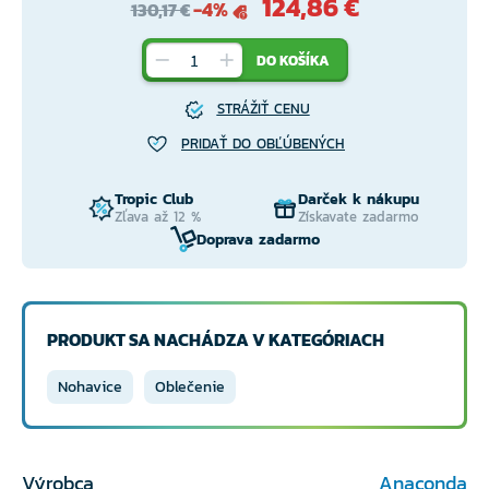
124,86 €
-4%
130,17 €
DO KOŠÍKA
STRÁŽIŤ CENU
PRIDAŤ DO OBĽÚBENÝCH
Tropic Club
Darček k nákupu
Zľava až 12 %
Získavate zadarmo
Doprava zadarmo
PRODUKT SA NACHÁDZA V KATEGÓRIACH
Nohavice
Oblečenie
Výrobca
Anaconda