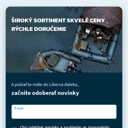
ŠIROKÝ SORTIMENT
SKVELÉ CENY
RÝCHLE DORUČENIE
A pokiaľ to máte do Liberca ďaleko,
začnite odoberať novinky
E-mail
Chci odebírat novinky a souhlasím se
zpracováním