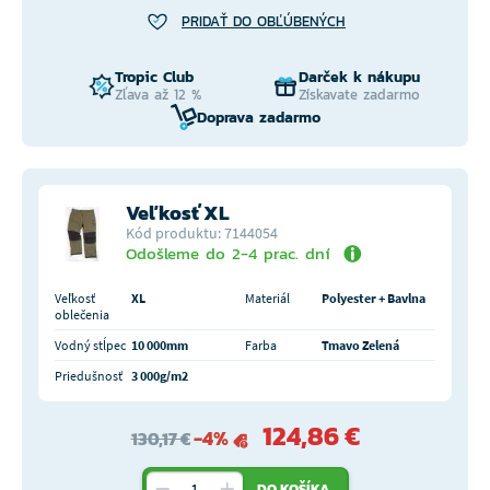
PRIDAŤ DO OBĽÚBENÝCH
Tropic Club
Darček k nákupu
Zľava až 12 %
Získavate zadarmo
Doprava zadarmo
Veľkosť XL
Kód produktu: 7144054
Odošleme do 2-4 prac. dní
Veľkosť
XL
Materiál
Polyester + Bavlna
oblečenia
Vodný stĺpec
10 000mm
Farba
Tmavo Zelená
Priedušnosť
3 000g/m2
124,86 €
-4%
130,17 €
DO KOŠÍKA