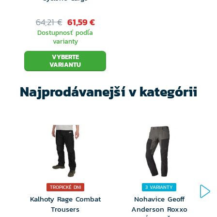
64,21 €
61,59 €
Dostupnosť podľa
varianty
VYBERTE
VARIANTU
Najprodávanejší v kategórii
TROPICKÉ DNI
3 VARIANTY
Kalhoty Rage Combat
Nohavice Geoff
K
Trousers
Anderson Roxxo