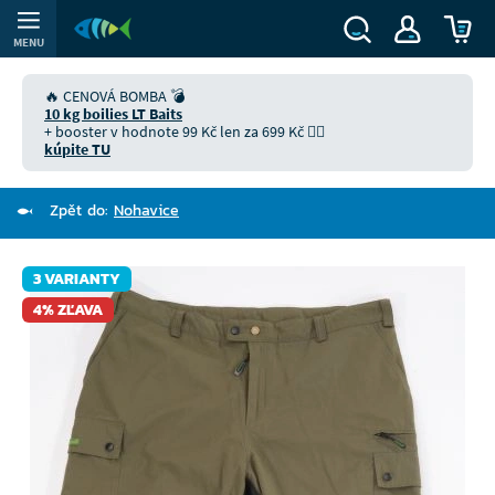
MENU
🔥 CENOVÁ BOMBA 💣
10 kg boilies LT Baits
+ booster v hodnote 99 Kč len za 699 Kč 👉🏻
kúpite TU
Zpět do:
Nohavice
3 VARIANTY
4% ZĽAVA