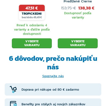
Predĺžené Čierne
47,51 €
153,75 €
138,38 €
Dostupnosť podľa
TROPICKEDNI
varianty
bez kódu 49,49 €
Ihneď k odoslaniu 4
varianty a ďalšie podľa
dostupnosti
VYBERTE
VYBERTE
VARIANTU
VARIANTU
6 dôvodov, prečo
nakúpiť u
nás
Spoznajte nás
Doprava pri nákupe od 80 € zadarmo
Benefity pre stálych aj nových zákazníkov