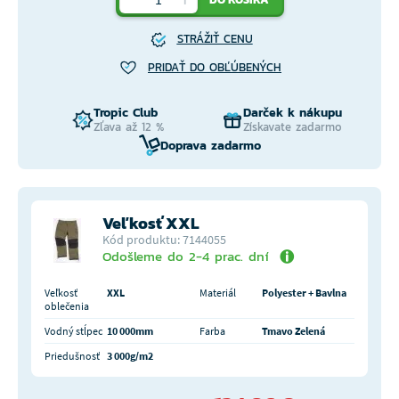
STRÁŽIŤ CENU
PRIDAŤ DO OBĽÚBENÝCH
Tropic Club
Darček k nákupu
Zľava až 12 %
Získavate zadarmo
Doprava zadarmo
Veľkosť XXL
Kód produktu: 7144055
Odošleme do 2-4 prac. dní
Veľkosť
XXL
Materiál
Polyester + Bavlna
oblečenia
Vodný stĺpec
10 000mm
Farba
Tmavo Zelená
Priedušnosť
3 000g/m2