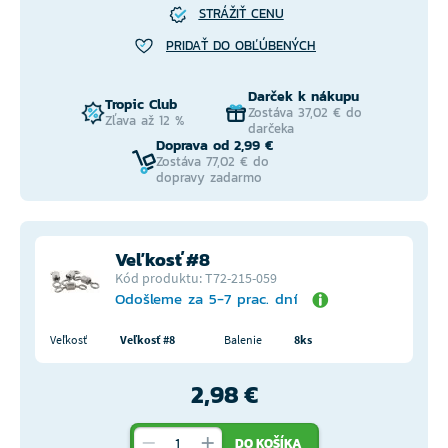
STRÁŽIŤ CENU
PRIDAŤ DO OBĽÚBENÝCH
Darček k nákupu
Tropic Club
Zostáva 37,02 € do
Zľava až 12 %
darčeka
Doprava od 2,99 €
Zostáva 77,02 € do
dopravy zadarmo
Veľkosť #8
Kód produktu: T72-215-059
Odošleme za 5-7 prac. dní
Veľkosť
Veľkosť #8
Balenie
8ks
2,98 €
DO KOŠÍKA