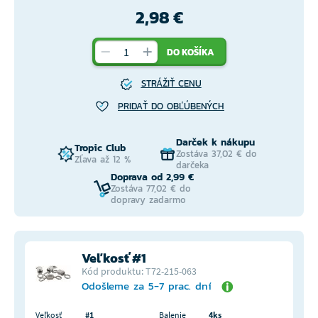
2,98 €
DO KOŠÍKA
STRÁŽIŤ CENU
PRIDAŤ DO OBĽÚBENÝCH
Darček k nákupu
Tropic Club
Zostáva 37,02 € do
Zľava až 12 %
darčeka
Doprava od 2,99 €
Zostáva 77,02 € do
dopravy zadarmo
Veľkosť #1
Kód produktu: T72-215-063
Odošleme za 5-7 prac. dní
Veľkosť
#1
Balenie
4ks