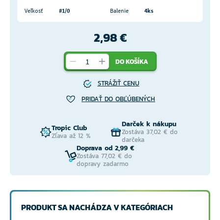
Veľkosť
#1/0
Balenie
4ks
2,98 €
DO KOŠÍKA
STRÁŽIŤ CENU
PRIDAŤ DO OBĽÚBENÝCH
Darček k nákupu
Tropic Club
Zostáva 37,02 € do
Zľava až 12 %
darčeka
Doprava od 2,99 €
Zostáva 77,02 € do
dopravy zadarmo
PRODUKT SA NACHÁDZA V KATEGÓRIACH