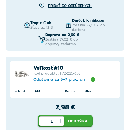
PRIDAŤ DO OBĽÚBENÝCH
Darček k nákupu
Tropic Club
Zostáva 37,02 € do
Zľava až 12 %
darčeka
Doprava od 2,99 €
Zostáva 77,02 € do
dopravy zadarmo
Veľkosť #10
Kód produktu: T72-215-058
Odošleme za 5-7 prac. dní
Veľkosť
#10
Balenie
8ks
2,98 €
DO KOŠÍKA