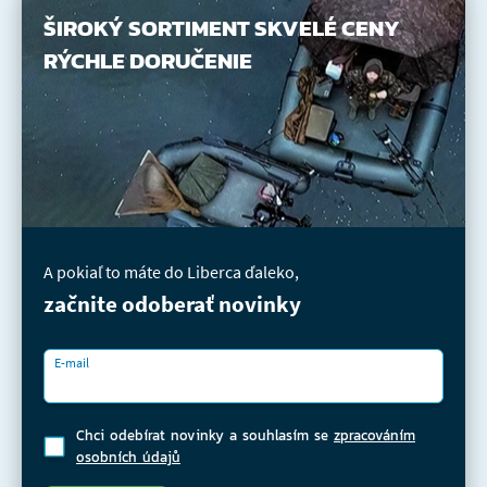
ŠIROKÝ SORTIMENT
SKVELÉ CENY
RÝCHLE DORUČENIE
A pokiaľ to máte do Liberca ďaleko,
začnite odoberať novinky
E-mail
Chci odebírat novinky a souhlasím se
zpracováním
osobních údajů