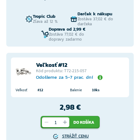
Darček k nákupu
Tropic Club
Zostáva 37,02 € do
Zľava až 12 %
darčeka
Doprava od 2,99 €
Zostáva 77,02 € do
dopravy zadarmo
Veľkosť #12
Kód produktu: T72-215-057
Odošleme za 5-7 prac. dní
Veľkosť
#12
Balenie
10ks
2,98 €
DO KOŠÍKA
STRÁŽIŤ CENU