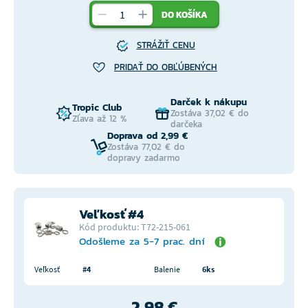
DO KOŠÍKA
STRÁŽIŤ CENU
PRIDAŤ DO OBĽÚBENÝCH
Darček k nákupu
Tropic Club
Zostáva 37,02 € do
Zľava až 12 %
darčeka
Doprava od 2,99 €
Zostáva 77,02 € do
dopravy zadarmo
Veľkosť #4
Kód produktu: T72-215-061
Odošleme za 5-7 prac. dní
Veľkosť
#4
Balenie
6ks
2,98 €