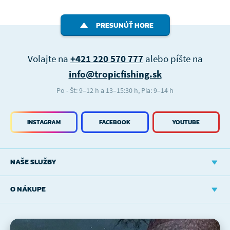
PRESUNÚŤ HORE
Volajte na
+421 220 570 777
alebo píšte na
info@tropicfishing.sk
Po - Št: 9–12 h a 13–15:30 h, Pia: 9–14 h
INSTAGRAM
FACEBOOK
YOUTUBE
NAŠE SLUŽBY
O NÁKUPE