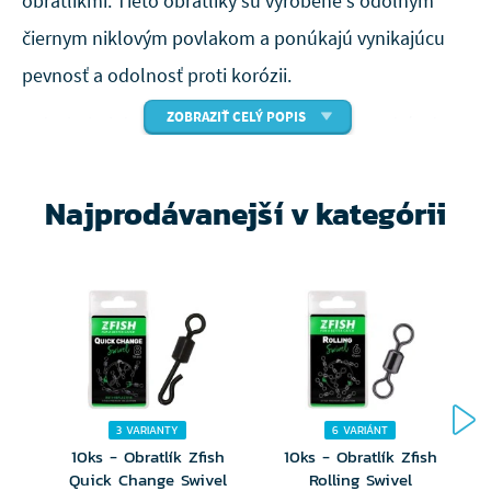
obratlíkmi. Tieto obratlíky sú vyrobené s odolným
čiernym niklovým povlakom a ponúkajú vynikajúcu
pevnosť a odolnosť proti korózii.
ZOBRAZIŤ CELÝ POPIS
S deviatimi dostupnými veľkosťami, v rozmedzí od
veľkosti #14 do #1/0, môžete nájsť perfektný obratlík
pre vaše rybárske potreby.
Najprodávanejší v kategórii
Dôverujte našim obratlíkom, ktoré sa hladko otáčajú
a majú spoľahlivý výkon.
Obratlík skvelej kvality
Povrchová úprava - čierny nikel
K dispozícii v 9 veľkostiach (#14–#1/0)
1
3 VARIANTY
6 VARIÁNT
10ks - Obratlík Zfish
10ks - Obratlík Zfish
Quick Change Swivel
Rolling Swivel