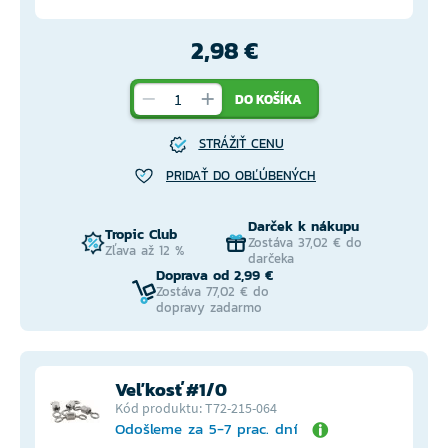
2,98 €
DO KOŠÍKA
STRÁŽIŤ CENU
PRIDAŤ DO OBĽÚBENÝCH
Darček k nákupu
Tropic Club
Zostáva 37,02 € do
Zľava až 12 %
darčeka
Doprava od 2,99 €
Zostáva 77,02 € do
dopravy zadarmo
Veľkosť #1/0
Kód produktu: T72-215-064
Odošleme za 5-7 prac. dní