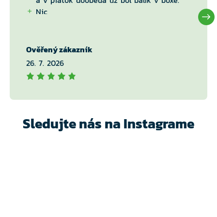
a v piatok doobeda uz bol balik v boxe.
Nic
Ověřený zákazník
26. 7. 2026
Sledujte nás na Instagrame