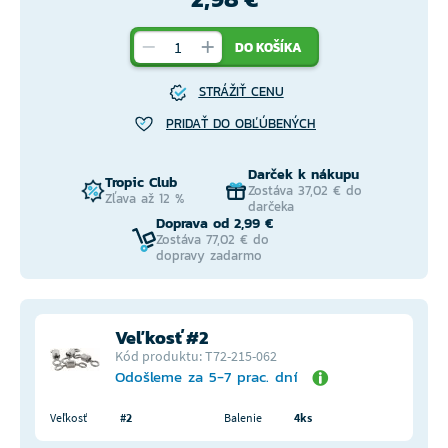
DO KOŠÍKA
STRÁŽIŤ CENU
PRIDAŤ DO OBĽÚBENÝCH
Darček k nákupu
Tropic Club
Zostáva 37,02 € do
Zľava až 12 %
darčeka
Doprava od 2,99 €
Zostáva 77,02 € do
dopravy zadarmo
Veľkosť #2
Kód produktu: T72-215-062
Odošleme za 5-7 prac. dní
Veľkosť
#2
Balenie
4ks