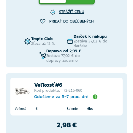
STRÁŽIŤ CENU
PRIDAŤ DO OBĽÚBENÝCH
Darček k nákupu
Tropic Club
Zostáva 37,02 € do
Zľava až 12 %
darčeka
Doprava od 2,99 €
Zostáva 77,02 € do
dopravy zadarmo
Veľkosť #6
Kód produktu: T72-215-060
Odošleme za 5-7 prac. dní
Veľkosť
6
Balenie
6ks
2,98 €