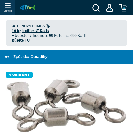
MENU
🔥 CENOVÁ BOMBA 💣
10 kg boilies LT Baits
+ booster v hodnote 99 Kč len za 699 Kč 👉🏻
kúpite TU
Zpět do:
Obratlíky
9 VARIÁNT