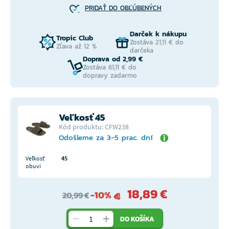
PRIDAŤ DO OBĽÚBENÝCH
Darček k nákupu
Tropic Club
Zostáva 21,11 € do
Zľava až 12 %
darčeka
Doprava od 2,99 €
Zostáva 61,11 € do
dopravy zadarmo
Veľkosť 45
Kód produktu: CFW238
Odošleme za 3-5 prac. dní
Veľkosť
45
obuvi
18,89 €
-10%
20,99 €
DO KOŠÍKA