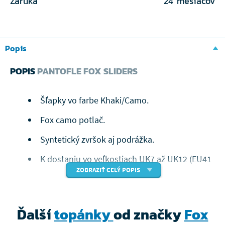
Záruka
24 mesiacov
Popis
POPIS
PANTOFLE FOX SLIDERS
Šľapky vo farbe Khaki/Camo.
Fox camo potlač.
Syntetický zvršok aj podrážka.
K dostaniu vo veľkostiach UK7 až UK12 (EU41
ZOBRAZIŤ CELÝ POPIS
až EU46).
Ďalší
topánky
od značky
Fox