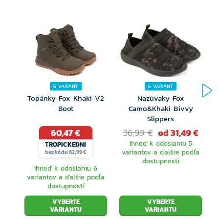
6 VARIÁNT
6 VARIÁNT
Topánky Fox Khaki V2
Nazúvaky Fox
Boot
Camo&Khaki Bivvy
Slippers
60,47 €
36,99 €
od 31,49 €
Ihneď k odoslaniu 5
TROPICKEDNI
variantov a ďalšie podľa
bez kódu 62,99 €
dostupnosti
Ihneď k odoslaniu 6
variantov a ďalšie podľa
dostupnosti
VYBERTE
VYBERTE
VARIANTU
VARIANTU