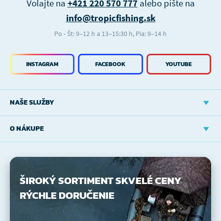
Volajte na
+421 220 570 777
alebo píšte na
info@tropicfishing.sk
Po - Št: 9–12 h a 13–15:30 h, Pia: 9–14 h
INSTAGRAM
FACEBOOK
YOUTUBE
NAŠE SLUŽBY
O NÁKUPE
ŠIROKÝ SORTIMENT
SKVELÉ CENY
RÝCHLE DORUČENIE