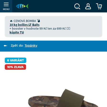
MENU
🔥 CENOVÁ BOMBA 💣
10 kg boilies LT Baits
+ booster v hodnote 99 Kč len za 699 Kč 👉🏻
kúpite TU
Zpět do:
Topánky
6 VARIÁNT
10% ZĽAVA