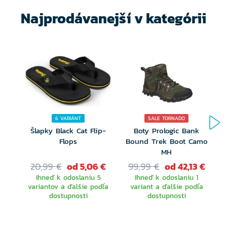
Najprodávanejší v kategórii
6 VARIÁNT
SALE TORNADO
Šlapky Black Cat Flip-
Boty Prologic Bank
Š
Flops
Bound Trek Boot Camo
MH
20,99 €
od 5,06 €
99,99 €
od 42,13 €
Ihneď k odoslaniu 5
Ihneď k odoslaniu 1
variantov a ďalšie podľa
variant a ďalšie podľa
dostupnosti
dostupnosti