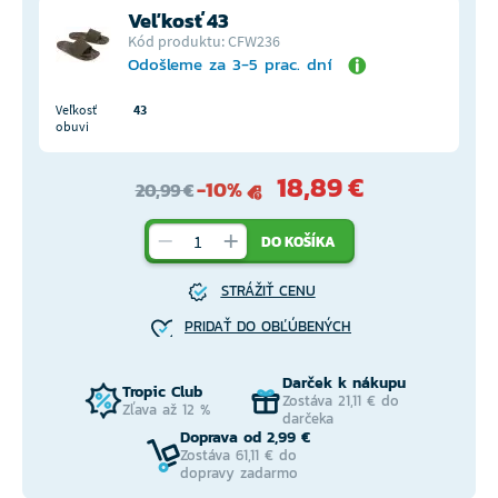
Veľkosť 43
Kód produktu: CFW236
Odošleme za 3-5 prac. dní
Veľkosť
43
obuvi
18,89 €
-10%
20,99 €
DO KOŠÍKA
STRÁŽIŤ CENU
PRIDAŤ DO OBĽÚBENÝCH
Darček k nákupu
Tropic Club
Zostáva 21,11 € do
Zľava až 12 %
darčeka
Doprava od 2,99 €
Zostáva 61,11 € do
dopravy zadarmo