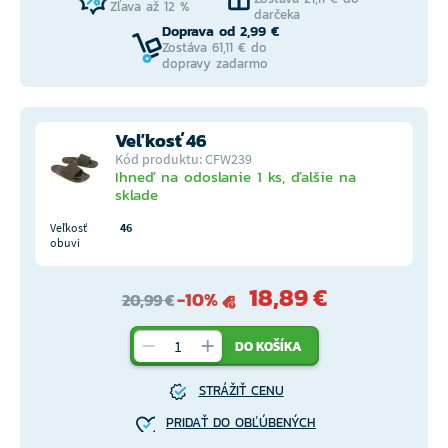
Zľava až 12 %
darčeka
Doprava od 2,99 €
Zostáva 61,11 € do
dopravy zadarmo
Veľkosť 46
Kód produktu: CFW239
Ihneď na odoslanie 1 ks, ďalšie na
sklade
Veľkosť
46
obuvi
18,89 €
-10%
20,99 €
DO KOŠÍKA
STRÁŽIŤ CENU
PRIDAŤ DO OBĽÚBENÝCH