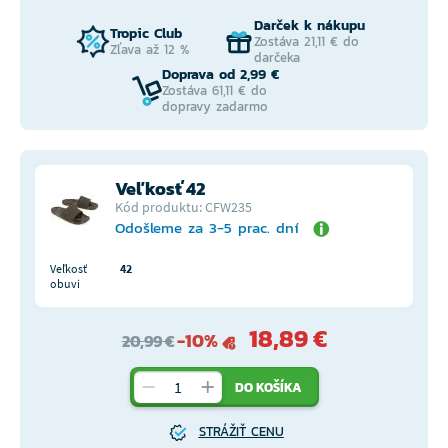
Darček k nákupu
Tropic Club
Zostáva 21,11 € do
Zľava až 12 %
darčeka
Doprava od 2,99 €
Zostáva 61,11 € do
dopravy zadarmo
Veľkosť 42
Kód produktu: CFW235
Odošleme za 3-5 prac. dní
Veľkosť
42
obuvi
18,89 €
-10%
20,99 €
DO KOŠÍKA
STRÁŽIŤ CENU