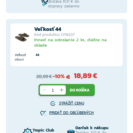
Zostáva 61,11 € do
dopravy zadarmo
Veľkosť 44
Kód produktu: CFW237
Ihneď na odoslanie 2 ks, ďalšie na
sklade
Veľkosť
44
obuvi
18,89 €
-10%
20,99 €
DO KOŠÍKA
STRÁŽIŤ CENU
PRIDAŤ DO OBĽÚBENÝCH
Darček k nákupu
Tropic Club
Zostáva 21,11 € do