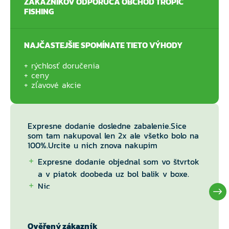
ZÁKAZNÍKOV ODPORÚČA OBCHOD TROPIC
FISHING
NAJČASTEJŠIE SPOMÍNATE TIETO VÝHODY
rýchlosť doručenia
ceny
zľavové akcie
Expresne dodanie dosledne zabalenie.Sice
som tam nakupoval len 2x ale všetko bolo na
100%.Urcite u nich znova nakupim
Expresne dodanie objednal som vo štvrtok
a v piatok doobeda uz bol balik v boxe.
Nic
Ověřený zákazník