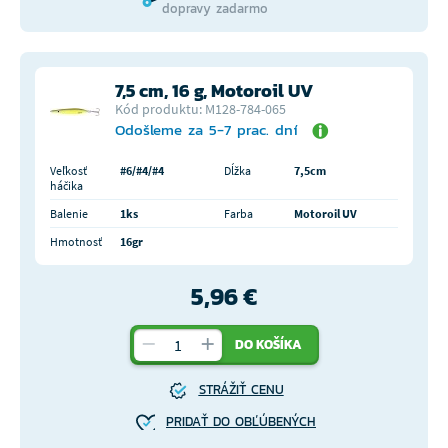
dopravy zadarmo
7,5 cm, 16 g, Motoroil UV
Kód produktu: M128-784-065
Odošleme za 5-7 prac. dní
Veľkosť
#6/#4/#4
Dĺžka
7,5cm
háčika
Balenie
1ks
Farba
Motoroil UV
Hmotnosť
16gr
5,96 €
DO KOŠÍKA
STRÁŽIŤ CENU
PRIDAŤ DO OBĽÚBENÝCH