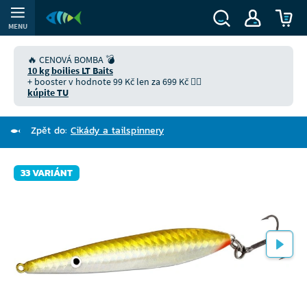
MENU
🔥 CENOVÁ BOMBA 💣
10 kg boilies LT Baits
+ booster v hodnote 99 Kč len za 699 Kč 👉🏻
kúpite TU
Zpět do:
Cikády a tailspinnery
33 VARIÁNT