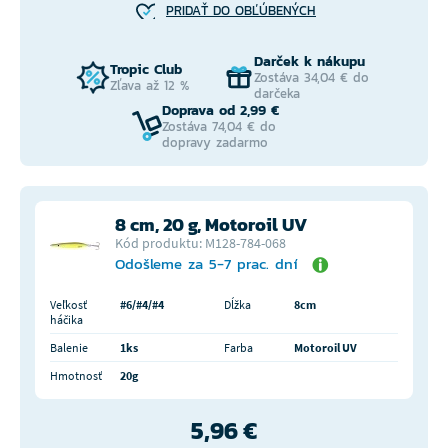
PRIDAŤ DO OBĽÚBENÝCH
Darček k nákupu
Tropic Club
Zostáva 34,04 € do
Zľava až 12 %
darčeka
Doprava od 2,99 €
Zostáva 74,04 € do
dopravy zadarmo
8 cm, 20 g, Motoroil UV
Kód produktu: M128-784-068
Odošleme za 5-7 prac. dní
Veľkosť
#6/#4/#4
Dĺžka
8cm
háčika
Balenie
1ks
Farba
Motoroil UV
Hmotnosť
20g
5,96 €