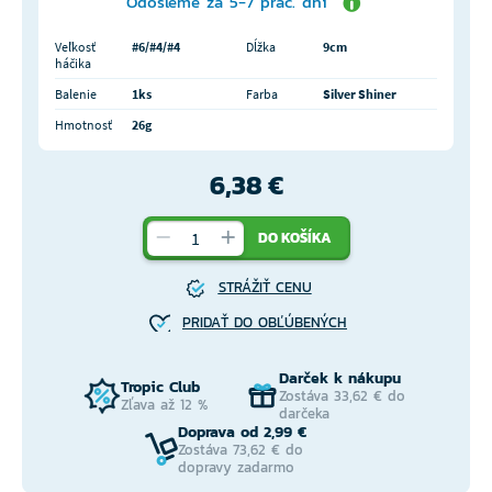
Odošleme za 5-7 prac. dní
Veľkosť
#6/#4/#4
Dĺžka
9cm
háčika
Balenie
1ks
Farba
Silver Shiner
Hmotnosť
26g
6,38 €
DO KOŠÍKA
STRÁŽIŤ CENU
PRIDAŤ DO OBĽÚBENÝCH
Darček k nákupu
Tropic Club
Zostáva 33,62 € do
Zľava až 12 %
darčeka
Doprava od 2,99 €
Zostáva 73,62 € do
dopravy zadarmo