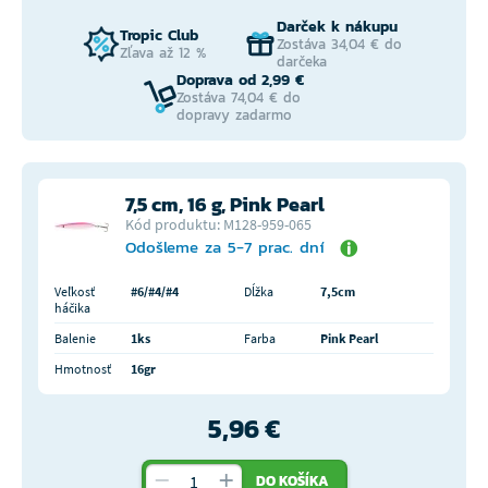
Darček k nákupu
Tropic Club
Zostáva 34,04 € do
Zľava až 12 %
darčeka
Doprava od 2,99 €
Zostáva 74,04 € do
dopravy zadarmo
7,5 cm, 16 g, Pink Pearl
Kód produktu: M128-959-065
Odošleme za 5-7 prac. dní
Veľkosť
#6/#4/#4
Dĺžka
7,5cm
háčika
Balenie
1ks
Farba
Pink Pearl
Hmotnosť
16gr
5,96 €
DO KOŠÍKA