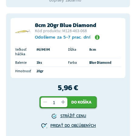
dopravy zadarmo
8cm 20gr Blue Diamond
Kód produktu: M128-463-068
Odošleme za 5-7 prac. dní
Veľkosť
#6/#4/#4
Dĺžka
8cm
háčika
Balenie
1ks
Farba
Blue Diamond
Hmotnosť
20gr
5,96 €
DO KOŠÍKA
STRÁŽIŤ CENU
PRIDAŤ DO OBĽÚBENÝCH