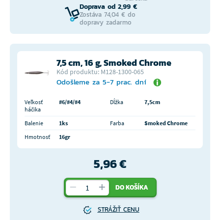
Doprava od 2,99 €
Zostáva 74,04 € do
dopravy zadarmo
7,5 cm, 16 g, Smoked Chrome
Kód produktu: M128-1300-065
Odošleme za 5-7 prac. dní
Veľkosť
#6/#4/#4
Dĺžka
7,5cm
háčika
Balenie
1ks
Farba
Smoked Chrome
Hmotnosť
16gr
5,96 €
DO KOŠÍKA
STRÁŽIŤ CENU