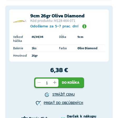
9cm 26gr Olive Diamond
Kód produktu: M128-464-071
Odošleme za 5-7 prac. dní
Veľkosť
#6/#4/#4
Dĺžka
9cm
háčika
Balenie
1ks
Farba
Olive Diamond
Hmotnosť
26gr
6,38 €
DO KOŠÍKA
STRÁŽIŤ CENU
PRIDAŤ DO OBĽÚBENÝCH
Darček k nákupu