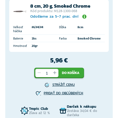
8 cm, 20 g, Smoked Chrome
Kód produktu: M128-1300-068
Odošleme za 5-7 prac. dní
Veľkosť
#6/#4/#4
Dĺžka
8cm
háčika
Balenie
1ks
Farba
Smoked Chrome
Hmotnosť
20gr
5,96 €
DO KOŠÍKA
STRÁŽIŤ CENU
PRIDAŤ DO OBĽÚBENÝCH
Darček k nákupu
Tropic Club
Zostáva 34,04 € do
Zľava až 12 %
darčeka