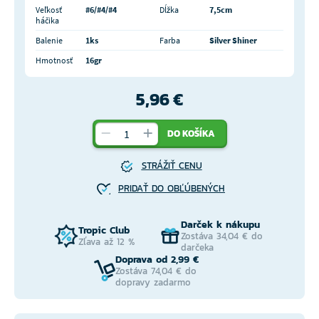
Veľkosť
#6/#4/#4
Dĺžka
7,5cm
háčika
Balenie
1ks
Farba
Silver Shiner
Hmotnosť
16gr
5,96 €
DO KOŠÍKA
STRÁŽIŤ CENU
PRIDAŤ DO OBĽÚBENÝCH
Darček k nákupu
Tropic Club
Zostáva 34,04 € do
Zľava až 12 %
darčeka
Doprava od 2,99 €
Zostáva 74,04 € do
dopravy zadarmo