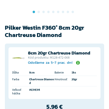
Pilker Westin F360° 8cm 20gr
Chartreuse Diamond
8cm 20gr Chartreuse Diamond
Kód produktu: M128-472-068
Odošleme za 5-7 prac. dní
Dĺžka
8cm
Balenie
1ks
Farba
Chartreuse Diamon
Hmotnosť
20gr
d
Veľkosť
#6/#4/#4
háčika
5,96 €