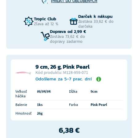
PRIDAŤ DO OBĽÚBENÝCH
Darček k nákupu
Tropic Club
Zostáva 33,62 € do
Zľava až 12 %
darčeka
Doprava od 2,99 €
Zostáva 73,62 € do
dopravy zadarmo
9 cm, 26 g, Pink Pearl
Kód produktu: M128-959-071
Odošleme za 5-7 prac. dní
Veľkosť
#6/#4/#4
Dĺžka
9cm
háčika
Balenie
1ks
Farba
Pink Pearl
Hmotnosť
26g
6,38 €