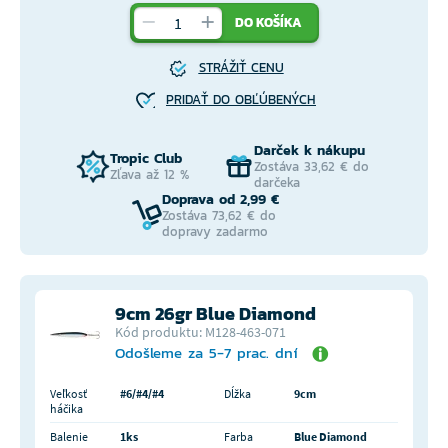
DO KOŠÍKA
STRÁŽIŤ CENU
PRIDAŤ DO OBĽÚBENÝCH
Darček k nákupu
Tropic Club
Zostáva 33,62 € do
Zľava až 12 %
darčeka
Doprava od 2,99 €
Zostáva 73,62 € do
dopravy zadarmo
9cm 26gr Blue Diamond
Kód produktu: M128-463-071
Odošleme za 5-7 prac. dní
Veľkosť
#6/#4/#4
Dĺžka
9cm
háčika
Balenie
1ks
Farba
Blue Diamond