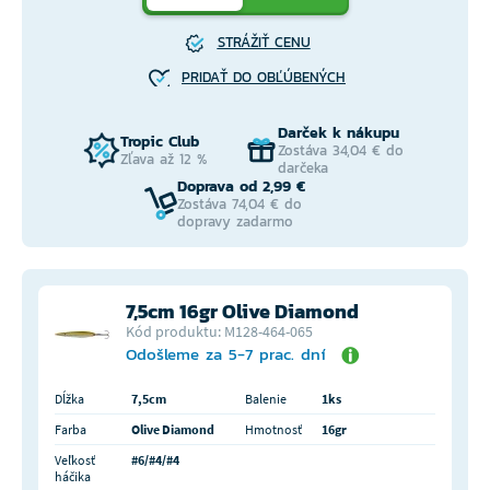
STRÁŽIŤ CENU
PRIDAŤ DO OBĽÚBENÝCH
Darček k nákupu
Tropic Club
Zostáva 34,04 € do
Zľava až 12 %
darčeka
Doprava od 2,99 €
Zostáva 74,04 € do
dopravy zadarmo
7,5cm 16gr Olive Diamond
Kód produktu: M128-464-065
Odošleme za 5-7 prac. dní
Dĺžka
7,5cm
Balenie
1ks
Farba
Olive Diamond
Hmotnosť
16gr
Veľkosť
#6/#4/#4
háčika