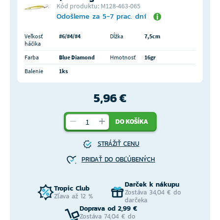
Kód produktu: M128-463-065
Odošleme za 5-7 prac. dní
Veľkosť
#6/#4/#4
Dĺžka
7,5cm
háčika
Farba
Blue Diamond
Hmotnosť
16gr
Balenie
1ks
5,96 €
DO KOŠÍKA
STRÁŽIŤ CENU
PRIDAŤ DO OBĽÚBENÝCH
Darček k nákupu
Tropic Club
Zostáva 34,04 € do
Zľava až 12 %
darčeka
Doprava od 2,99 €
Zostáva 74,04 € do