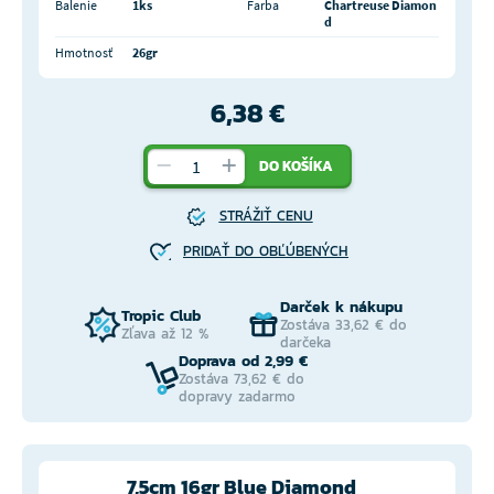
Balenie
1ks
Farba
Chartreuse Diamon
d
Hmotnosť
26gr
6,38 €
DO KOŠÍKA
STRÁŽIŤ CENU
PRIDAŤ DO OBĽÚBENÝCH
Darček k nákupu
Tropic Club
Zostáva 33,62 € do
Zľava až 12 %
darčeka
Doprava od 2,99 €
Zostáva 73,62 € do
dopravy zadarmo
7,5cm 16gr Blue Diamond