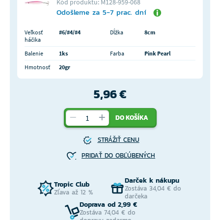
Kód produktu: M128-959-068
Odošleme za 5-7 prac. dní
Veľkosť
#6/#4/#4
Dĺžka
8cm
háčika
Balenie
1ks
Farba
Pink Pearl
Hmotnosť
20gr
5,96 €
DO KOŠÍKA
STRÁŽIŤ CENU
PRIDAŤ DO OBĽÚBENÝCH
Darček k nákupu
Tropic Club
Zostáva 34,04 € do
Zľava až 12 %
darčeka
Doprava od 2,99 €
Zostáva 74,04 € do