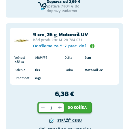
Doprava od 2,99 €
Zostáva 74,04 € do
dopravy zadarmo
9 cm, 26 g, Motoroil UV
Kód produktu: M128-784-071
Odošleme za 5-7 prac. dní
Veľkosť
#6/#4/#4
Dĺžka
9cm
háčika
Balenie
1ks
Farba
Motoroil UV
Hmotnosť
26gr
6,38 €
DO KOŠÍKA
STRÁŽIŤ CENU