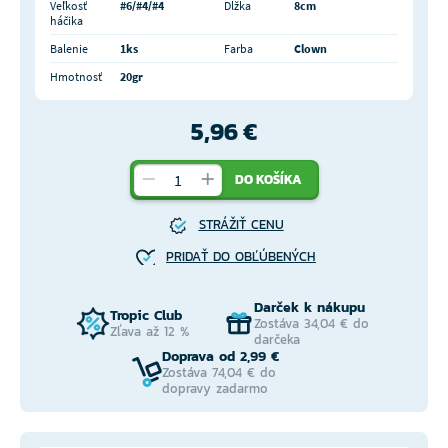
Veľkosť
#6/#4/#4
Dĺžka
8cm
háčika
Balenie
1ks
Farba
Clown
Hmotnosť
20gr
5,96 €
DO KOŠÍKA
STRÁŽIŤ CENU
PRIDAŤ DO OBĽÚBENÝCH
Darček k nákupu
Tropic Club
Zostáva 34,04 € do
Zľava až 12 %
darčeka
Doprava od 2,99 €
Zostáva 74,04 € do
dopravy zadarmo