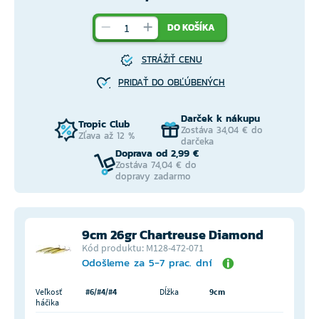
DO KOŠÍKA
STRÁŽIŤ CENU
PRIDAŤ DO OBĽÚBENÝCH
Darček k nákupu
Tropic Club
Zostáva 34,04 € do
Zľava až 12 %
darčeka
Doprava od 2,99 €
Zostáva 74,04 € do
dopravy zadarmo
9cm 26gr Chartreuse Diamond
Kód produktu: M128-472-071
Odošleme za 5-7 prac. dní
Veľkosť
#6/#4/#4
Dĺžka
9cm
háčika