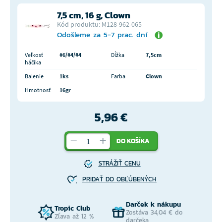
7,5 cm, 16 g, Clown
Kód produktu: M128-962-065
Odošleme za 5-7 prac. dní
Veľkosť
#6/#4/#4
Dĺžka
7,5cm
háčika
Balenie
1ks
Farba
Clown
Hmotnosť
16gr
5,96 €
DO KOŠÍKA
STRÁŽIŤ CENU
PRIDAŤ DO OBĽÚBENÝCH
Darček k nákupu
Tropic Club
Zostáva 34,04 € do
Zľava až 12 %
darčeka