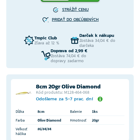
STRÁŽIŤ CENU
PRIDAŤ DO OBĽÚBENÝCH
Darček k nákupu
Tropic Club
Zostáva 34,04 € do
Zľava až 12 %
darčeka
Doprava od 2,99 €
Zostáva 74,04 € do
dopravy zadarmo
8cm 20gr Olive Diamond
Kód produktu: M128-464-068
Odošleme za 5-7 prac. dní
Dĺžka
8cm
Balenie
1ks
Farba
Olive Diamond
Hmotnosť
20gr
Veľkosť
#6/#4/#4
háčika