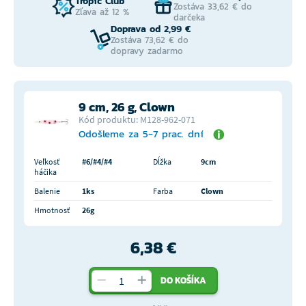
Tropic Club
Zostáva 33,62 € do
Zľava až 12 %
darčeka
Doprava od 2,99 €
Zostáva 73,62 € do
dopravy zadarmo
9 cm, 26 g, Clown
Kód produktu: M128-962-071
Odošleme za 5-7 prac. dní
Veľkosť
#6/#4/#4
Dĺžka
9cm
háčika
Balenie
1ks
Farba
Clown
Hmotnosť
26g
6,38 €
DO KOŠÍKA