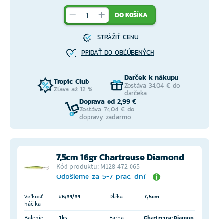
DO KOŠÍKA
STRÁŽIŤ CENU
PRIDAŤ DO OBĽÚBENÝCH
Darček k nákupu
Tropic Club
Zostáva 34,04 € do
Zľava až 12 %
darčeka
Doprava od 2,99 €
Zostáva 74,04 € do
dopravy zadarmo
7,5cm 16gr Chartreuse Diamond
Kód produktu: M128-472-065
Odošleme za 5-7 prac. dní
Veľkosť
#6/#4/#4
Dĺžka
7,5cm
háčika
Balenie
1ks
Farba
Chartreuse Diamon