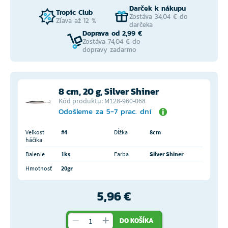
Darček k nákupu
Tropic Club
Zostáva 34,04 € do
Zľava až 12 %
darčeka
Doprava od 2,99 €
Zostáva 74,04 € do
dopravy zadarmo
8 cm, 20 g, Silver Shiner
Kód produktu: M128-960-068
Odošleme za 5-7 prac. dní
Veľkosť
#4
Dĺžka
8cm
háčika
Balenie
1ks
Farba
Silver Shiner
Hmotnosť
20gr
5,96 €
DO KOŠÍKA