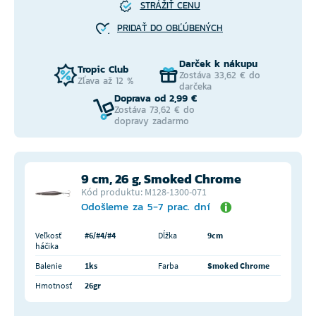
STRÁŽIŤ CENU
PRIDAŤ DO OBĽÚBENÝCH
Darček k nákupu
Tropic Club
Zostáva 33,62 € do
Zľava až 12 %
darčeka
Doprava od 2,99 €
Zostáva 73,62 € do
dopravy zadarmo
9 cm, 26 g, Smoked Chrome
Kód produktu: M128-1300-071
Odošleme za 5-7 prac. dní
Veľkosť
#6/#4/#4
Dĺžka
9cm
háčika
Balenie
1ks
Farba
Smoked Chrome
Hmotnosť
26gr