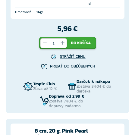
d
Hmotnosť
16gr
5,96 €
DO KOŠÍKA
STRÁŽIŤ CENU
PRIDAŤ DO OBĽÚBENÝCH
Darček k nákupu
Tropic Club
Zostáva 34,04 € do
Zľava až 12 %
darčeka
Doprava od 2,99 €
Zostáva 74,04 € do
dopravy zadarmo
8 cm, 20 g, Pink Pearl