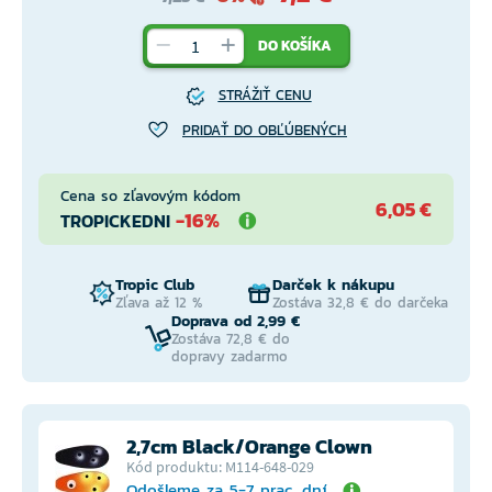
DO KOŠÍKA
STRÁŽIŤ CENU
PRIDAŤ DO OBĽÚBENÝCH
Cena so zľavovým kódom
6,05 €
-16%
TROPICKEDNI
Tropic Club
Darček k nákupu
Zľava až 12 %
Zostáva 32,8 € do darčeka
Doprava od 2,99 €
Zostáva 72,8 € do
dopravy zadarmo
2,7cm Black/Orange Clown
Kód produktu: M114-648-029
Odošleme za 5-7 prac. dní