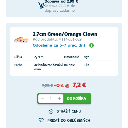
Doprava od 2,99 €
Zostáva 72,8 € do
dopravy zadarmo
2,7cm Green/Orange Clown
Kód produktu: M114-651-029
Odošleme za 5-7 prac. dní
Dĺžka
2,7cm
Hmotnosť
4gr
Farba
Zelená/Oranžová Cl
Balenie
1ks
own
7,2 €
-0%
7,23 €
DO KOŠÍKA
STRÁŽIŤ CENU
PRIDAŤ DO OBĽÚBENÝCH