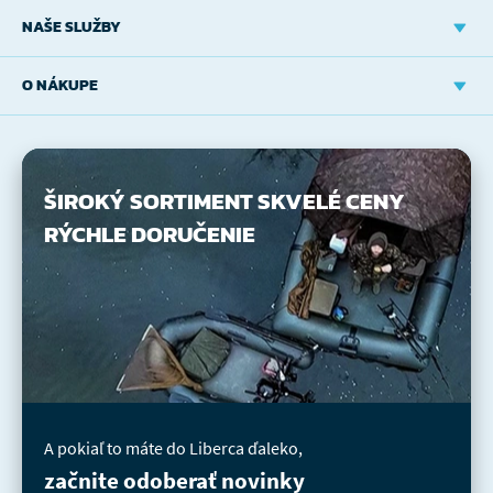
NAŠE SLUŽBY
O NÁKUPE
ŠIROKÝ SORTIMENT
SKVELÉ CENY
RÝCHLE DORUČENIE
A pokiaľ to máte do Liberca ďaleko,
začnite odoberať novinky