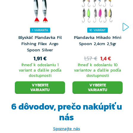
1 VARIANTA
10 VARIÁNT
Blyskáč Plandavka Fil
Plandavka Mikado Mini
Fishing Filex Argo
Spoon 2,4cm 2,5gr
D
Spoon Silver
1,91 €
1,57 €
1,4 €
Ihneď k odoslaniu 1
Ihneď k odoslaniu 10
variant a ďalšie podľa
variantov a ďalšie podľa
dostupnosti
dostupnosti
VYBERTE
VYBERTE
VARIANTU
VARIANTU
6 dôvodov, prečo
nakúpiť u
nás
Spoznajte nás