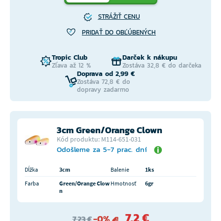
STRÁŽIŤ CENU
PRIDAŤ DO OBĽÚBENÝCH
Tropic Club
Darček k nákupu
Zľava až 12 %
Zostáva 32,8 € do darčeka
Doprava od 2,99 €
Zostáva 72,8 € do
dopravy zadarmo
3cm Green/Orange Clown
Kód produktu: M114-651-031
Odošleme za 5-7 prac. dní
Dĺžka
3cm
Balenie
1ks
Farba
Green/Orange Clow
Hmotnosť
6gr
n
7,2 €
-0%
7,23 €