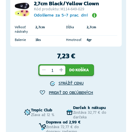
2,7cm Black/Yellow Clown
Kód produktu: M114-649-029
Odošleme za 5-7 prac. dní
Veľkosť
2,7cm
Dĺžka
2,7cm
nástrahy
Balenie
1ks
Hmotnosť
4gr
7,23 €
DO KOŠÍKA
STRÁŽIŤ CENU
PRIDAŤ DO OBĽÚBENÝCH
Darček k nákupu
Tropic Club
Zostáva 32,77 € do
Zľava až 12 %
darčeka
Doprava od 2,99 €
Zostáva 72,77 € do
dopravy zadarmo