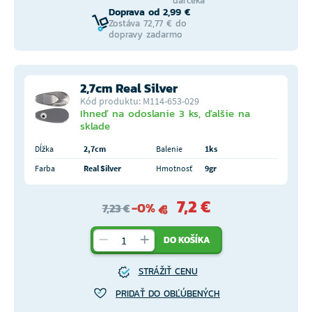
darčeka
Doprava od 2,99 €
Zostáva 72,77 € do
dopravy zadarmo
2,7cm Real Silver
Kód produktu: M114-653-029
Ihneď na odoslanie 3 ks, ďalšie na
sklade
Dĺžka
2,7cm
Balenie
1ks
Farba
Real Silver
Hmotnosť
9gr
7,2 €
-0%
7,23 €
DO KOŠÍKA
STRÁŽIŤ CENU
PRIDAŤ DO OBĽÚBENÝCH