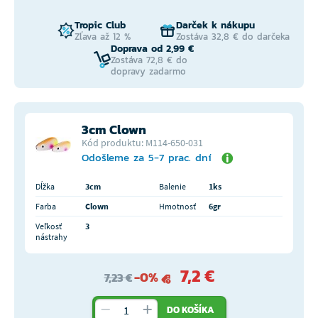
Tropic Club
Darček k nákupu
Zľava až 12 %
Zostáva 32,8 € do darčeka
Doprava od 2,99 €
Zostáva 72,8 € do
dopravy zadarmo
3cm Clown
Kód produktu: M114-650-031
Odošleme za 5-7 prac. dní
Dĺžka
3cm
Balenie
1ks
Farba
Clown
Hmotnosť
6gr
Veľkosť
3
nástrahy
7,2 €
-0%
7,23 €
DO KOŠÍKA