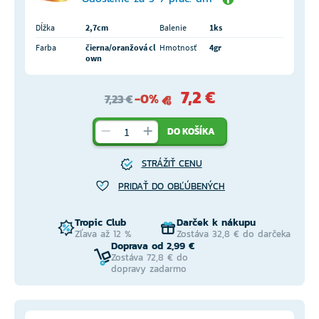
Dĺžka
2,7cm
Balenie
1ks
Farba
čierna/oranžová cl
Hmotnosť
4gr
own
7,2 €
-0%
7,23 €
DO KOŠÍKA
STRÁŽIŤ CENU
PRIDAŤ DO OBĽÚBENÝCH
Tropic Club
Darček k nákupu
Zľava až 12 %
Zostáva 32,8 € do darčeka
Doprava od 2,99 €
Zostáva 72,8 € do
dopravy zadarmo