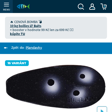
MENU
🔥 CENOVÁ BOMBA 💣
10 kg boilies LT Baits
+ booster v hodnote 99 Kč len za 699 Kč 👉🏻
kúpite TU
Zpět do:
Plandavky
16 VARIÁNT