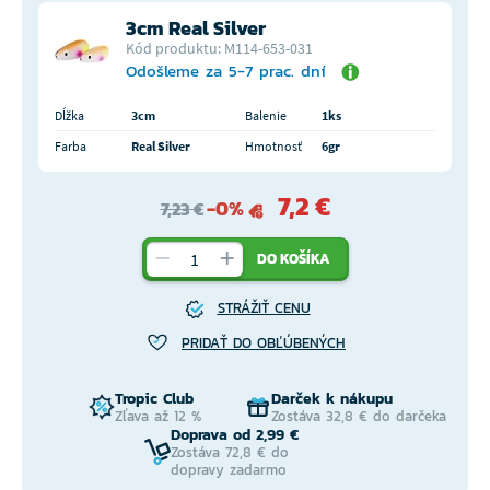
3cm Real Silver
Kód produktu: M114-653-031
Odošleme za 5-7 prac. dní
Dĺžka
3cm
Balenie
1ks
Farba
Real Silver
Hmotnosť
6gr
7,2 €
-0%
7,23 €
DO KOŠÍKA
STRÁŽIŤ CENU
PRIDAŤ DO OBĽÚBENÝCH
Tropic Club
Darček k nákupu
Zľava až 12 %
Zostáva 32,8 € do darčeka
Doprava od 2,99 €
Zostáva 72,8 € do
dopravy zadarmo