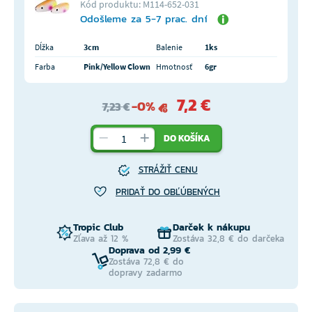
Kód produktu: M114-652-031
Odošleme za 5-7 prac. dní
Dĺžka
3cm
Balenie
1ks
Farba
Pink/Yellow Clown
Hmotnosť
6gr
7,2 €
-0%
7,23 €
DO KOŠÍKA
STRÁŽIŤ CENU
PRIDAŤ DO OBĽÚBENÝCH
Tropic Club
Darček k nákupu
Zľava až 12 %
Zostáva 32,8 € do darčeka
Doprava od 2,99 €
Zostáva 72,8 € do
dopravy zadarmo