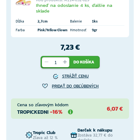
Ihneď na odoslanie 4 ks, ďalšie na
sklade
Dĺžka
2,7cm
Balenie
1ks
Farba
Pink/Yellow Clown
Hmotnosť
9gr
7,23 €
DO KOŠÍKA
STRÁŽIŤ CENU
PRIDAŤ DO OBĽÚBENÝCH
Cena so zľavovým kódom
6,07 €
-16%
TROPICKEDNI
Darček k nákupu
Tropic Club
Zostáva 32,77 € do
Zľava až 12 %