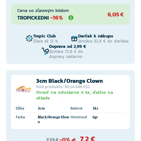
Cena so zľavovým kódom
6,05 €
-16%
TROPICKEDNI
Tropic Club
Darček k nákupu
Zľava až 12 %
Zostáva 32,8 € do darčeka
Doprava od 2,99 €
Zostáva 72,8 € do
dopravy zadarmo
3cm Black/Orange Clown
Kód produktu: M114-648-031
Ihneď na odoslanie 4 ks, ďalšie na
sklade
Dĺžka
3cm
Balenie
1ks
Farba
Black/Orange Clow
Hmotnosť
6gr
n
7,2 €
-0%
7,23 €