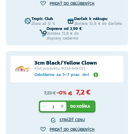
PRIDAŤ DO OBĽÚBENÝCH
Tropic Club
Darček k nákupu
Zľava až 12 %
Zostáva 32,8 € do darčeka
Doprava od 2,99 €
Zostáva 72,8 € do
dopravy zadarmo
3cm Black/Yellow Clown
Kód produktu: M114-649-031
Odošleme za 5-7 prac. dní
7,2 €
-0%
7,23 €
DO KOŠÍKA
STRÁŽIŤ CENU
PRIDAŤ DO OBĽÚBENÝCH