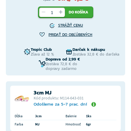
DO KOŠÍKA
STRÁŽIŤ CENU
PRIDAŤ DO OBĽÚBENÝCH
Tropic Club
Darček k nákupu
Zľava až 12 %
Zostáva 32,8 € do darčeka
Doprava od 2,99 €
Zostáva 72,8 € do
dopravy zadarmo
3cm MJ
Kód produktu: M114-643-031
Odošleme za 5-7 prac. dní
Dĺžka
3cm
Balenie
1ks
Farba
MJ
Hmotnosť
6gr