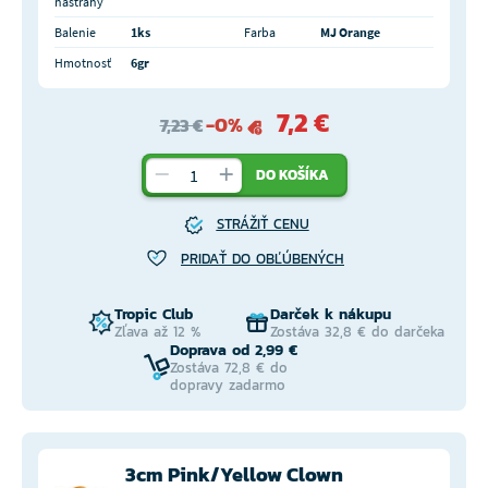
nástrahy
Balenie
1ks
Farba
MJ Orange
Hmotnosť
6gr
7,2 €
-0%
7,23 €
DO KOŠÍKA
STRÁŽIŤ CENU
PRIDAŤ DO OBĽÚBENÝCH
Tropic Club
Darček k nákupu
Zľava až 12 %
Zostáva 32,8 € do darčeka
Doprava od 2,99 €
Zostáva 72,8 € do
dopravy zadarmo
3cm Pink/Yellow Clown