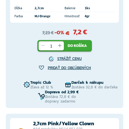
Dĺžka
2,7cm
Balenie
1ks
Farba
MJ Orange
Hmotnosť
4gr
7,2 €
-0%
7,23 €
DO KOŠÍKA
STRÁŽIŤ CENU
PRIDAŤ DO OBĽÚBENÝCH
Tropic Club
Darček k nákupu
Zľava až 12 %
Zostáva 32,8 € do darčeka
Doprava od 2,99 €
Zostáva 72,8 € do
dopravy zadarmo
2,7cm Pink/Yellow Clown
Kód produktu: M114-652-029