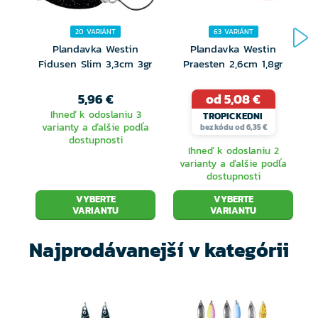
20 VARIÁNT
63 VARIÁNT
Plandavka Westin
Plandavka Westin
Fidusen Slim 3,3cm 3gr
Praesten 2,6cm 1,8gr
5,96 €
od 5,08 €
Ihneď k odoslaniu 3
TROPICKEDNI
varianty a ďalšie podľa
bez kódu od 6,35 €
dostupnosti
Ihneď k odoslaniu 2
varianty a ďalšie podľa
dostupnosti
VYBERTE
VYBERTE
VARIANTU
VARIANTU
Najprodávanejší v kategórii