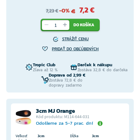
7,2 €
-0%
7,23 €
DO KOŠÍKA
STRÁŽIŤ CENU
PRIDAŤ DO OBĽÚBENÝCH
Tropic Club
Darček k nákupu
Zľava až 12 %
Zostáva 32,8 € do darčeka
Doprava od 2,99 €
Zostáva 72,8 € do
dopravy zadarmo
3cm MJ Orange
Kód produktu: M114-644-031
Odošleme za 5-7 prac. dní
Veľkosť
3cm
Dĺžka
3cm