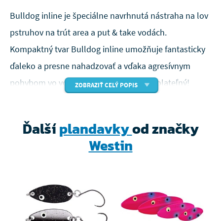
Bulldog inline je špeciálne navrhnutá nástraha na lov
pstruhov na trút area a put & take vodách.
Kompaktný tvar Bulldog inline umožňuje fantasticky
ďaleko a presne nahadzovať a vďaka agresívnym
pohybom vo vode je pre pstruhov neodolateľný!
ZOBRAZIŤ CELÝ POPIS
Bulldog inline chytá rovnako dobre s jednoháčikmi aj
trojháčikmi a pretože sa jedná o inline nástrahu, tak
Ďalší
plandavky
od značky
vám s ním toľko rýb nespadne.
Westin
Skvelá nástraha pre trút area a put & take
Malý, lákavý a efektívny!
Ideálne pre hlbšie vody
Ručne maľované detailné farby