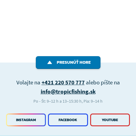
PRESUNÚŤ HORE
Volajte na
+421 220 570 777
alebo píšte na
info@tropicfishing.sk
Po - Št: 9–12 h a 13–15:30 h, Pia: 9–14 h
INSTAGRAM
FACEBOOK
YOUTUBE