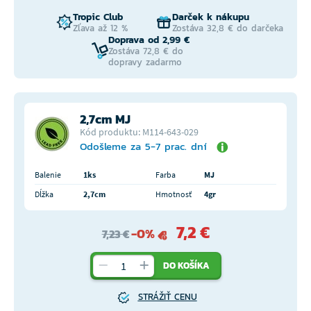
Tropic Club
Darček k nákupu
Zľava až 12 %
Zostáva 32,8 € do darčeka
Doprava od 2,99 €
Zostáva 72,8 € do
dopravy zadarmo
2,7cm MJ
Kód produktu: M114-643-029
Odošleme za 5-7 prac. dní
Balenie
1ks
Farba
MJ
Dĺžka
2,7cm
Hmotnosť
4gr
7,2 €
-0%
7,23 €
DO KOŠÍKA
STRÁŽIŤ CENU