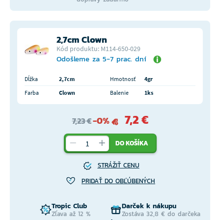
2,7cm Clown
Kód produktu: M114-650-029
Odošleme za 5-7 prac. dní
Dĺžka
2,7cm
Hmotnosť
4gr
Farba
Clown
Balenie
1ks
7,2 €
-0%
7,23 €
DO KOŠÍKA
STRÁŽIŤ CENU
PRIDAŤ DO OBĽÚBENÝCH
Tropic Club
Darček k nákupu
Zľava až 12 %
Zostáva 32,8 € do darčeka