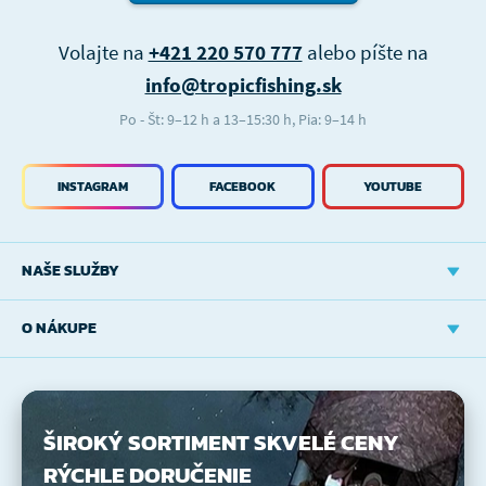
Volajte na
+421 220 570 777
alebo píšte na
info@tropicfishing.sk
Po - Št: 9–12 h a 13–15:30 h, Pia: 9–14 h
INSTAGRAM
FACEBOOK
YOUTUBE
NAŠE SLUŽBY
O NÁKUPE
ŠIROKÝ SORTIMENT
SKVELÉ CENY
RÝCHLE DORUČENIE