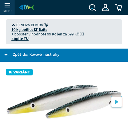
MENU
🔥 CENOVÁ BOMBA 💣
10 kg boilies LT Baits
+ booster v hodnote 99 Kč len za 699 Kč 👉🏻
kúpite TU
Zpět do:
Kovové nástrahy
16 VARIÁNT