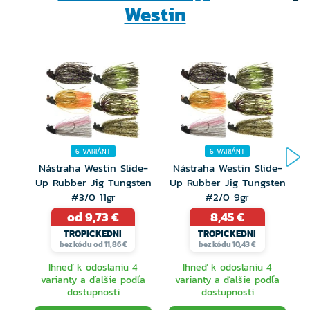
Westin
Dlhé telo
Odolné ručne maľované detaily
Inline koncept – stratíte menej rýb
Navrhnuté a vyvinuté v Škandinávii
6 VARIÁNT
6 VARIÁNT
Nástraha Westin Slide-
Nástraha Westin Slide-
T
Up Rubber Jig Tungsten
Up Rubber Jig Tungsten
#3/0 11gr
#2/0 9gr
od 9,73 €
8,45 €
TROPICKEDNI
TROPICKEDNI
bez kódu od 11,86 €
bez kódu 10,43 €
Ihneď k odoslaniu 4
Ihneď k odoslaniu 4
varianty a ďalšie podľa
varianty a ďalšie podľa
dostupnosti
dostupnosti