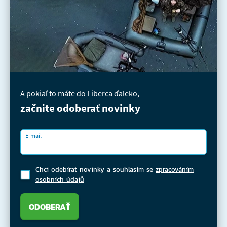
A pokiaľ to máte do Liberca ďaleko,
začnite odoberať novinky
E-mail
Chci odebírat novinky a souhlasím se
zpracováním
osobních údajů
ODOBERAŤ