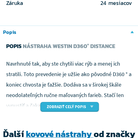
Záruka
24 mesiacov
Popis
POPIS
NÁSTRAHA WESTIN D360° DISTANCE
Navrhnuté tak, aby ste chytili viac rýb a menej ich
stratili. Toto prevedenie je užšie ako pôvodné D360 ° a
koniec chvosta je ťažšie. Dodáva sa v širokej škále
neodolateľných ručne maľovaných farieb. Stačí len
vypustiť a čakať na záber.
ZOBRAZIŤ CELÝ POPIS
Neobsahuje olovo
Ďalší
kovové nástrahy
od značky
Materiál: zinok