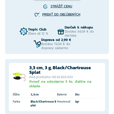
STRÁŽIŤ CENU
PRIDAŤ DO OBĽÚBENÝCH
Darček k nákupu
Tropic Club
Zostáva 34,04 € do
Zľava až 12 %
darčeka
Doprava od 2,99 €
Zostáva 74,04 € do
dopravy zadarmo
3,3 cm, 3 g, Black/Chartreuse
Splat
Kód produktu: M116-810-033
Ihneď na odoslanie 5 ks, ďalšie na
sklade
Dĺžka
3,3cm
Balenie
1ks
Farba
Black/Chartreuse S
Hmotnosť
3gr
plat