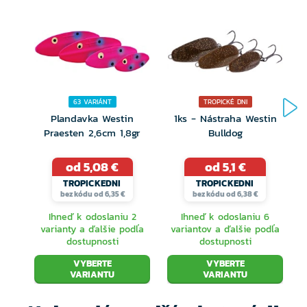
Vhodná pre lov za sbirolínom
Ručne maľované detailné farby
63 VARIÁNT
TROPICKÉ DNI
Plandavka Westin
1ks - Nástraha Westin
Praesten 2,6cm 1,8gr
Bulldog
od 5,08 €
od 5,1 €
TROPICKEDNI
TROPICKEDNI
bez kódu od 6,35 €
bez kódu od 6,38 €
Ihneď k odoslaniu 2
Ihneď k odoslaniu 6
varianty a ďalšie podľa
variantov a ďalšie podľa
dostupnosti
dostupnosti
VYBERTE
VYBERTE
VARIANTU
VARIANTU