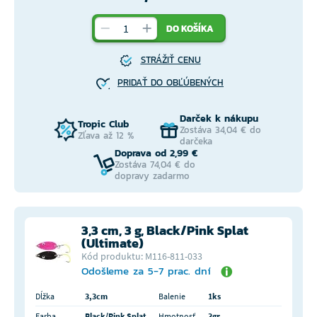
DO KOŠÍKA
STRÁŽIŤ CENU
PRIDAŤ DO OBĽÚBENÝCH
Darček k nákupu
Tropic Club
Zostáva 34,04 € do
Zľava až 12 %
darčeka
Doprava od 2,99 €
Zostáva 74,04 € do
dopravy zadarmo
3,3 cm, 3 g, Black/Pink Splat
(Ultimate)
Kód produktu: M116-811-033
Odošleme za 5-7 prac. dní
Dĺžka
3,3cm
Balenie
1ks
Farba
Black/Pink Splat
Hmotnosť
3gr