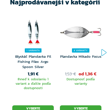
Najprodávanejší v kategórii
1 VARIANTA
4 VARIANTY
Blyskáč Plandavka Fil
Plandavka Mikado Focus
Fishing Filex Argo
Spoon Silver
1,91 €
1,53 €
od 1,36 €
Ihneď k odoslaniu 1
Dostupnosť podľa
variant a ďalšie podľa
varianty
dostupnosti
VYBERTE
VYBERTE