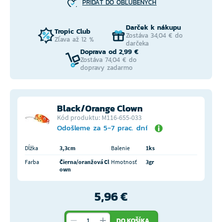
PRIDAŤ DO OBĽÚBENÝCH
Darček k nákupu
Tropic Club
Zostáva 34,04 € do
Zľava až 12 %
darčeka
Doprava od 2,99 €
Zostáva 74,04 € do
dopravy zadarmo
Black/Orange Clown
Kód produktu: M116-655-033
Odošleme za 5-7 prac. dní
Dĺžka
3,3cm
Balenie
1ks
Farba
Čierna/oranžová Cl
Hmotnosť
3gr
own
5,96 €
DO KOŠÍKA