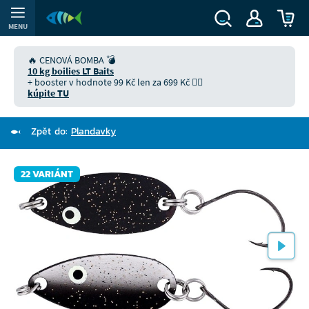
MENU
🔥 CENOVÁ BOMBA 💣
10 kg boilies LT Baits
+ booster v hodnote 99 Kč len za 699 Kč 👉🏻
kúpite TU
Zpět do:
Plandavky
22 VARIÁNT