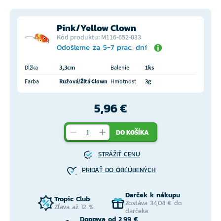
Pink/Yellow Clown
Kód produktu: M116-652-033
Odošleme za 5-7 prac. dní
Dĺžka
3,3cm
Balenie
1ks
Farba
Ružová/Žltá Clown
Hmotnosť
3g
5,96 €
DO KOŠÍKA
STRÁŽIŤ CENU
PRIDAŤ DO OBĽÚBENÝCH
Darček k nákupu
Tropic Club
Zostáva 34,04 € do
Zľava až 12 %
darčeka
Doprava od 2,99 €