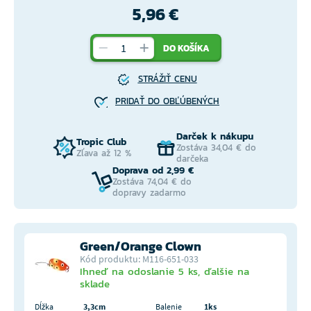
5,96 €
DO KOŠÍKA
STRÁŽIŤ CENU
PRIDAŤ DO OBĽÚBENÝCH
Darček k nákupu
Tropic Club
Zostáva 34,04 € do
Zľava až 12 %
darčeka
Doprava od 2,99 €
Zostáva 74,04 € do
dopravy zadarmo
Green/Orange Clown
Kód produktu: M116-651-033
Ihneď na odoslanie 5 ks, ďalšie na
sklade
Dĺžka
3,3cm
Balenie
1ks