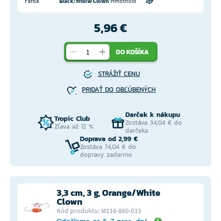
Farba
Black/Yellow Clown
Hmotnosť
3gr
5,96 €
DO KOŠÍKA
STRÁŽIŤ CENU
PRIDAŤ DO OBĽÚBENÝCH
Darček k nákupu
Tropic Club
Zostáva 34,04 € do
Zľava až 12 %
darčeka
Doprava od 2,99 €
Zostáva 74,04 € do
dopravy zadarmo
3,3 cm, 3 g, Orange/White
Clown
Kód produktu: M116-860-033
Odošleme za 5-7 prac. dní