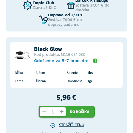
Darček k nákupu
Tropic Club
Zostáva 34,04 € do
Zľava až 12 %
darčeka
Doprava od 2,99 €
Zostáva 74,04 € do
dopravy zadarmo
Black Glow
Kód produktu: M116-674-033
Odošleme za 5-7 prac. dní
Dĺžka
3,3cm
Balenie
1ks
Farba
Čierna
Hmotnosť
3gr
5,96 €
DO KOŠÍKA
STRÁŽIŤ CENU