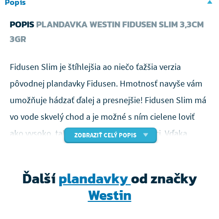
Popis
POPIS
PLANDAVKA WESTIN FIDUSEN SLIM 3,3CM
3GR
Fidusen Slim je štíhlejšia ao niečo ťažšia verzia
pôvodnej plandavky Fidusen. Hmotnosť navyše vám
umožňuje hádzať ďalej a presnejšie! Fidusen Slim má
vo vode skvelý chod a je možné s ním cielene loviť
ako vysoko, tak hlboko vo vodnom stĺpci. Vďaka
ZOBRAZIŤ CELÝ POPIS
menšej veľkosti je navyše ideálny aj pre vyberavejších
pstruhov, ktorí by inak na háčik neútočili.
Ďalší
plandavky
od značky
Perfektná mikro nástraha pre všetky
Westin
podmienky