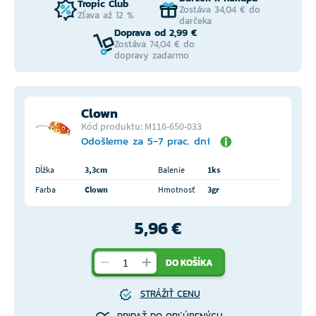
Tropic Club
Zostáva 34,04 € do
Zľava až 12 %
darčeka
Doprava od 2,99 €
Zostáva 74,04 € do
dopravy zadarmo
Clown
Kód produktu: M116-650-033
Odošleme za 5-7 prac. dní
Dĺžka
3,3cm
Balenie
1ks
Farba
Clown
Hmotnosť
3gr
5,96 €
DO KOŠÍKA
STRÁŽIŤ CENU