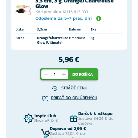
3,3 cm, 3 g, Orange/Chartreuse
Glow
Kód produktu: M116-813-033
Odošleme za 5-7 prac. dní
Dĺžka
3,3cm
Balenie
1ks
Farba
Orange/Chartreuse
Hmotnosť
3g
Glow (Ultimate)
5,96 €
DO KOŠÍKA
STRÁŽIŤ CENU
PRIDAŤ DO OBĽÚBENÝCH
Darček k nákupu
Tropic Club
Zostáva 34,04 € do
Zľava až 12 %
darčeka
Doprava od 2,99 €
Zostáva 74,04 € do