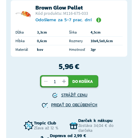
Brown Glow Pellet
Kód produktu: M116-675-033
Odošleme za 5-7 prac. dní
Dĺžka
3,3cm
Šírka
4,5cm
Hĺbka
0,6cm
Rozmery
10x4,5x0,6cm
Materiál
kov
Hmotnosť
3gr
5,96 €
DO KOŠÍKA
STRÁŽIŤ CENU
PRIDAŤ DO OBĽÚBENÝCH
Darček k nákupu
Tropic Club
Zostáva 34,04 € do
Zľava až 12 %
darčeka
Doprava od 2,99 €