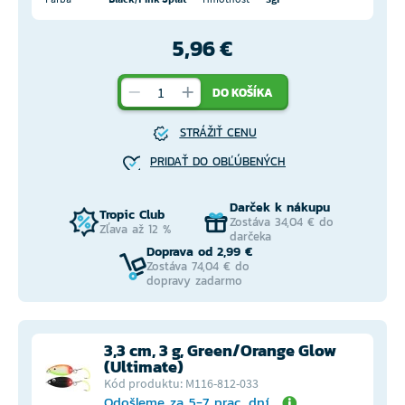
5,96 €
DO KOŠÍKA
STRÁŽIŤ CENU
PRIDAŤ DO OBĽÚBENÝCH
Darček k nákupu
Tropic Club
Zostáva 34,04 € do
Zľava až 12 %
darčeka
Doprava od 2,99 €
Zostáva 74,04 € do
dopravy zadarmo
3,3 cm, 3 g, Green/Orange Glow
(Ultimate)
Kód produktu: M116-812-033
Odošleme za 5-7 prac. dní