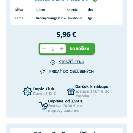
Dĺžka
3,3cm
Balenie
1ks
Farba
Green/Orange Glow
Hmotnosť
3gr
5,96 €
DO KOŠÍKA
STRÁŽIŤ CENU
PRIDAŤ DO OBĽÚBENÝCH
Darček k nákupu
Tropic Club
Zostáva 34,04 € do
Zľava až 12 %
darčeka
Doprava od 2,99 €
Zostáva 74,04 € do
dopravy zadarmo