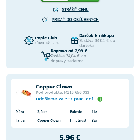
STRÁŽIŤ CENU
PRIDAŤ DO OBĽÚBENÝCH
Darček k nákupu
Tropic Club
Zostáva 34,04 € do
Zľava až 12 %
darčeka
Doprava od 2,99 €
Zostáva 74,04 € do
dopravy zadarmo
Copper Clown
Kód produktu: M116-656-033
Odošleme za 5-7 prac. dní
Dĺžka
3,3cm
Balenie
1ks
Farba
Copper Clown
Hmotnosť
3gr
5,96 €