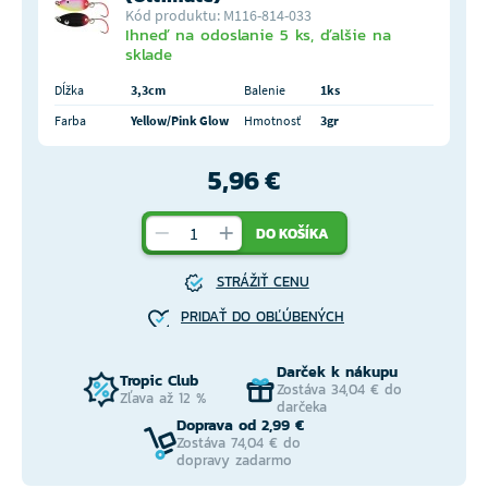
Kód produktu: M116-814-033
Ihneď na odoslanie 5 ks, ďalšie na
sklade
Dĺžka
3,3cm
Balenie
1ks
Farba
Yellow/Pink Glow
Hmotnosť
3gr
5,96 €
DO KOŠÍKA
STRÁŽIŤ CENU
PRIDAŤ DO OBĽÚBENÝCH
Darček k nákupu
Tropic Club
Zostáva 34,04 € do
Zľava až 12 %
darčeka
Doprava od 2,99 €
Zostáva 74,04 € do
dopravy zadarmo