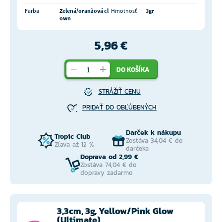
Farba
Zelená/oranžová cl
Hmotnosť
3gr
own
5,96 €
DO KOŠÍKA
STRÁŽIŤ CENU
PRIDAŤ DO OBĽÚBENÝCH
Darček k nákupu
Tropic Club
Zostáva 34,04 € do
Zľava až 12 %
darčeka
Doprava od 2,99 €
Zostáva 74,04 € do
dopravy zadarmo
3,3cm, 3g, Yellow/Pink Glow
(Ultimate)