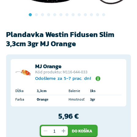
Plandavka Westin Fidusen Slim
3,3cm 3gr MJ Orange
MJ Orange
Kód produktu: M116-644-033
Odošleme za 5-7 prac. dní
Dĺžka
3,3cm
Balenie
1ks
Farba
Orange
Hmotnosť
3gr
5,96 €
DO KOŠÍKA