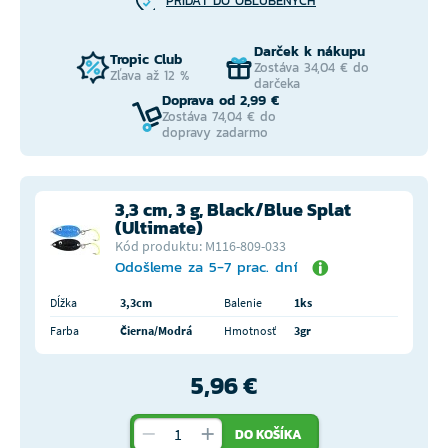
PRIDAŤ DO OBĽÚBENÝCH
Darček k nákupu
Tropic Club
Zostáva 34,04 € do
Zľava až 12 %
darčeka
Doprava od 2,99 €
Zostáva 74,04 € do
dopravy zadarmo
3,3 cm, 3 g, Black/Blue Splat
(Ultimate)
Kód produktu: M116-809-033
Odošleme za 5-7 prac. dní
Dĺžka
3,3cm
Balenie
1ks
Farba
Čierna/Modrá
Hmotnosť
3gr
5,96 €
DO KOŠÍKA