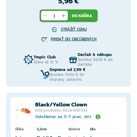
5,96 €
DO KOŠÍKA
STRÁŽIŤ CENU
PRIDAŤ DO OBĽÚBENÝCH
Darček k nákupu
Tropic Club
Zostáva 34,04 € do
Zľava až 12 %
darčeka
Doprava od 2,99 €
Zostáva 74,04 € do
dopravy zadarmo
Black/Yellow Clown
Kód produktu: M116-649-033
Odošleme za 5-7 prac. dní
Dĺžka
3,3cm
Balenie
1ks