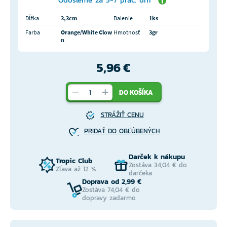
Dĺžka
3,3cm
Balenie
1ks
Farba
Orange/White Clow
Hmotnosť
3gr
n
5,96 €
DO KOŠÍKA
STRÁŽIŤ CENU
PRIDAŤ DO OBĽÚBENÝCH
Darček k nákupu
Tropic Club
Zostáva 34,04 € do
Zľava až 12 %
darčeka
Doprava od 2,99 €
Zostáva 74,04 € do
dopravy zadarmo