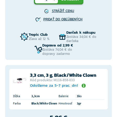
STRÁŽIŤ CENU
PRIDAŤ DO OBĽÚBENÝCH
Darček k nákupu
Tropic Club
Zostáva 34,04 € do
Zľava až 12 %
darčeka
Doprava od 2,99 €
Zostáva 74,04 € do
dopravy zadarmo
3,3 cm, 3 g, Black/White Clown
Kód produktu: M116-858-033
Odošleme za 5-7 prac. dní
Dĺžka
3,3cm
Balenie
1ks
Farba
Black/White Clown
Hmotnosť
3gr