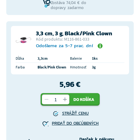
Zostáva 74,04 € do
dopravy zadarmo
3,3 cm, 3 g, Black/Pink Clown
Kód produktu: M116-861-033
Odošleme za 5-7 prac. dní
Dĺžka
3,3cm
Balenie
1ks
Farba
Black/Pink Clown
Hmotnosť
3g
5,96 €
DO KOŠÍKA
STRÁŽIŤ CENU
PRIDAŤ DO OBĽÚBENÝCH
Darček k nákupu