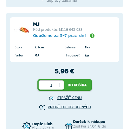
dopravy zadarmo
MJ
Kód produktu: M116-643-033
Odošleme za 5-7 prac. dní
Dĺžka
3,3cm
Balenie
1ks
Farba
MJ
Hmotnosť
3gr
5,96 €
DO KOŠÍKA
STRÁŽIŤ CENU
PRIDAŤ DO OBĽÚBENÝCH
Darček k nákupu
Tropic Club
Zostáva 34,04 € do
Zľava až 12 %