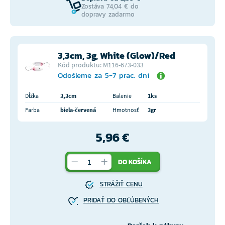
Zostáva 74,04 € do
dopravy zadarmo
3,3cm, 3g, White (Glow)/Red
Kód produktu: M116-673-033
Odošleme za 5-7 prac. dní
Dĺžka
3,3cm
Balenie
1ks
Farba
biela-červená
Hmotnosť
3gr
5,96 €
DO KOŠÍKA
STRÁŽIŤ CENU
PRIDAŤ DO OBĽÚBENÝCH