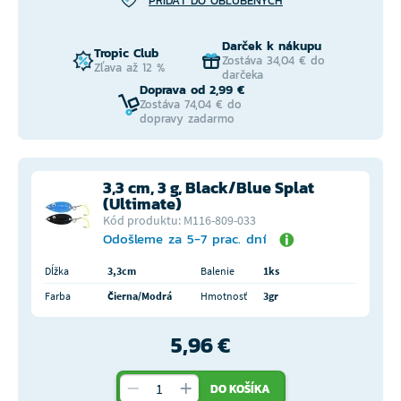
PRIDAŤ DO OBĽÚBENÝCH
Darček k nákupu
Tropic Club
Zostáva 34,04 € do
Zľava až 12 %
darčeka
Doprava od 2,99 €
Zostáva 74,04 € do
dopravy zadarmo
3,3 cm, 3 g, Black/Blue Splat
(Ultimate)
Kód produktu: M116-809-033
Odošleme za 5-7 prac. dní
Dĺžka
3,3cm
Balenie
1ks
Farba
Čierna/Modrá
Hmotnosť
3gr
5,96 €
DO KOŠÍKA