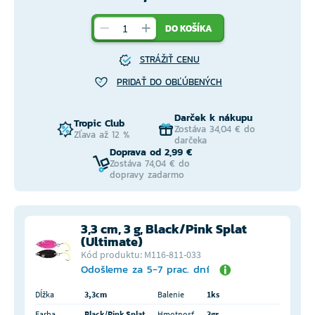
DO KOŠÍKA
STRÁŽIŤ CENU
PRIDAŤ DO OBĽÚBENÝCH
Darček k nákupu
Tropic Club
Zostáva 34,04 € do
Zľava až 12 %
darčeka
Doprava od 2,99 €
Zostáva 74,04 € do
dopravy zadarmo
3,3 cm, 3 g, Black/Pink Splat
(Ultimate)
Kód produktu: M116-811-033
Odošleme za 5-7 prac. dní
Dĺžka
3,3cm
Balenie
1ks
Farba
Black/Pink Splat
Hmotnosť
3gr