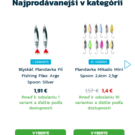
Najprodávanejší v kategórii
1 VARIANTA
10 VARIÁNT
Blyskáč Plandavka Fil
Plandavka Mikado Mini
Fishing Filex Argo
Spoon 2,4cm 2,5gr
D
Spoon Silver
1,91 €
1,57 €
1,4 €
Ihneď k odoslaniu 1
Ihneď k odoslaniu 10
variant a ďalšie podľa
variantov a ďalšie podľa
dostupnosti
dostupnosti
VYBERTE
VYBERTE