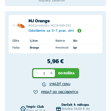
dopravy zadarmo
MJ Orange
Kód produktu: M116-644-033
Odošleme za 5-7 prac. dní
Dĺžka
3,3cm
Balenie
1ks
Farba
Orange
Hmotnosť
3gr
5,96 €
DO KOŠÍKA
STRÁŽIŤ CENU
PRIDAŤ DO OBĽÚBENÝCH
Darček k nákupu
Tropic Club
Zostáva 34,04 € do
Zľava až 12 %