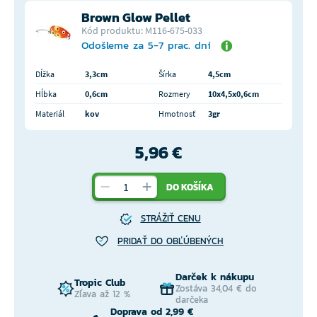
Brown Glow Pellet
Kód produktu: M116-675-033
Odošleme za 5-7 prac. dní
Dĺžka
3,3cm
Šírka
4,5cm
Hĺbka
0,6cm
Rozmery
10x4,5x0,6cm
Materiál
kov
Hmotnosť
3gr
5,96 €
DO KOŠÍKA
STRÁŽIŤ CENU
PRIDAŤ DO OBĽÚBENÝCH
Darček k nákupu
Tropic Club
Zostáva 34,04 € do
Zľava až 12 %
darčeka
Doprava od 2,99 €