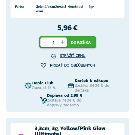
Farba
Zelená/oranžová cl
Hmotnosť
3gr
own
5,96 €
DO KOŠÍKA
STRÁŽIŤ CENU
PRIDAŤ DO OBĽÚBENÝCH
Darček k nákupu
Tropic Club
Zostáva 34,04 € do
Zľava až 12 %
darčeka
Doprava od 2,99 €
Zostáva 74,04 € do
dopravy zadarmo
3,3cm, 3g, Yellow/Pink Glow
(Ultimate)