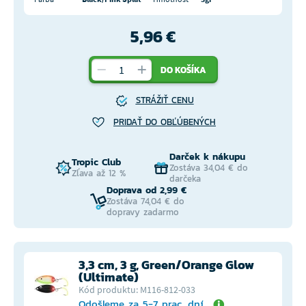
5,96 €
DO KOŠÍKA
STRÁŽIŤ CENU
PRIDAŤ DO OBĽÚBENÝCH
Darček k nákupu
Tropic Club
Zostáva 34,04 € do
Zľava až 12 %
darčeka
Doprava od 2,99 €
Zostáva 74,04 € do
dopravy zadarmo
3,3 cm, 3 g, Green/Orange Glow
(Ultimate)
Kód produktu: M116-812-033
Odošleme za 5-7 prac. dní