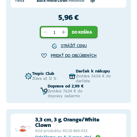
Farba
Black/Yellow Clown
Hmotnosť
3gr
5,96 €
DO KOŠÍKA
STRÁŽIŤ CENU
PRIDAŤ DO OBĽÚBENÝCH
Darček k nákupu
Tropic Club
Zostáva 34,04 € do
Zľava až 12 %
darčeka
Doprava od 2,99 €
Zostáva 74,04 € do
dopravy zadarmo
3,3 cm, 3 g, Orange/White
Clown
Kód produktu: M116-860-033
Odošleme za 5-7 prac. dní