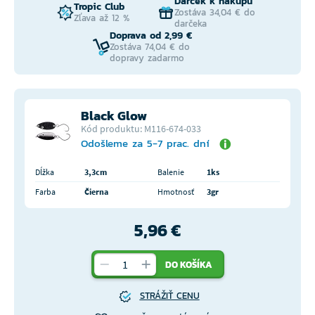
Darček k nákupu
Tropic Club
Zostáva 34,04 € do
Zľava až 12 %
darčeka
Doprava od 2,99 €
Zostáva 74,04 € do
dopravy zadarmo
Black Glow
Kód produktu: M116-674-033
Odošleme za 5-7 prac. dní
Dĺžka
3,3cm
Balenie
1ks
Farba
Čierna
Hmotnosť
3gr
5,96 €
DO KOŠÍKA
STRÁŽIŤ CENU