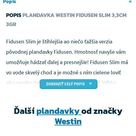
Popis
POPIS
PLANDAVKA WESTIN FIDUSEN SLIM 3,3CM
3GR
Fidusen Slim je štíhlejšia ao niečo ťažšia verzia
pôvodnej plandavky Fidusen. Hmotnosť navyše vám
umožňuje hádzať ďalej a presnejšie! Fidusen Slim má
vo vode skvelý chod a je možné s ním cielene loviť
ako vysoko, tak hlboko vo vodnom stĺpci. Vďaka
ZOBRAZIŤ CELÝ POPIS
menšej veľkosti je navyše ideálny aj pre vyberavejších
pstruhov, ktorí by inak na háčik neútočili.
Ďalší
plandavky
od značky
Perfektná mikro nástraha pre všetky
Westin
podmienky