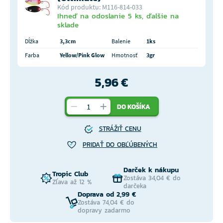
Kód produktu: M116-814-033
Ihneď na odoslanie 5 ks, ďalšie na
sklade
Dĺžka
3,3cm
Balenie
1ks
Farba
Yellow/Pink Glow
Hmotnosť
3gr
5,96 €
DO KOŠÍKA
STRÁŽIŤ CENU
PRIDAŤ DO OBĽÚBENÝCH
Darček k nákupu
Tropic Club
Zostáva 34,04 € do
Zľava až 12 %
darčeka
Doprava od 2,99 €
Zostáva 74,04 € do
dopravy zadarmo