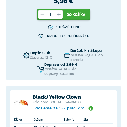
5,96 €
DO KOŠÍKA
STRÁŽIŤ CENU
PRIDAŤ DO OBĽÚBENÝCH
Darček k nákupu
Tropic Club
Zostáva 34,04 € do
Zľava až 12 %
darčeka
Doprava od 2,99 €
Zostáva 74,04 € do
dopravy zadarmo
Black/Yellow Clown
Kód produktu: M116-649-033
Odošleme za 5-7 prac. dní
Dĺžka
3,3cm
Balenie
1ks