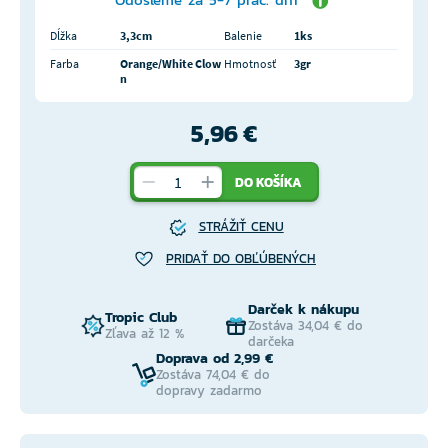
Dĺžka
3,3cm
Balenie
1ks
Farba
Orange/White Clow
Hmotnosť
3gr
n
5,96 €
DO KOŠÍKA
STRÁŽIŤ CENU
PRIDAŤ DO OBĽÚBENÝCH
Darček k nákupu
Tropic Club
Zostáva 34,04 € do
Zľava až 12 %
darčeka
Doprava od 2,99 €
Zostáva 74,04 € do
dopravy zadarmo