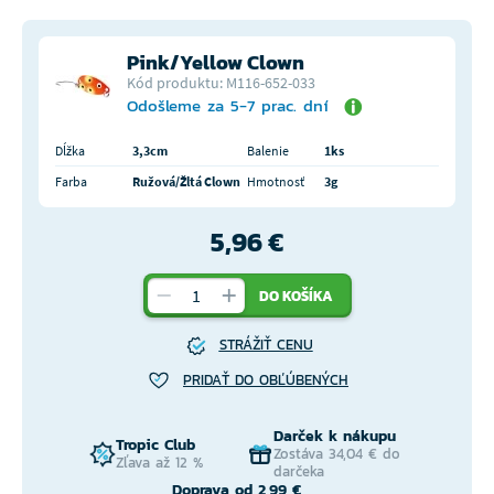
Pink/Yellow Clown
Kód produktu: M116-652-033
Odošleme za 5-7 prac. dní
Dĺžka
3,3cm
Balenie
1ks
Farba
Ružová/Žltá Clown
Hmotnosť
3g
5,96 €
DO KOŠÍKA
STRÁŽIŤ CENU
PRIDAŤ DO OBĽÚBENÝCH
Darček k nákupu
Tropic Club
Zostáva 34,04 € do
Zľava až 12 %
darčeka
Doprava od 2,99 €