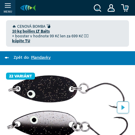
MENU
🔥 CENOVÁ BOMBA 💣
10 kg boilies LT Baits
+ booster v hodnote 99 Kč len za 699 Kč 👉🏻
kúpite TU
Zpět do:
Plandavky
22 VARIÁNT