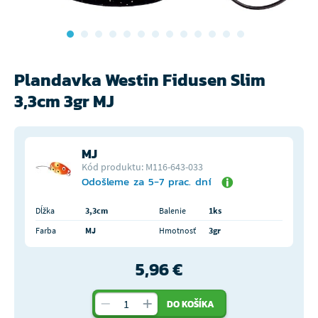
Plandavka Westin Fidusen Slim
3,3cm 3gr MJ
MJ
Kód produktu: M116-643-033
Odošleme za 5-7 prac. dní
Dĺžka
3,3cm
Balenie
1ks
Farba
MJ
Hmotnosť
3gr
5,96 €
DO KOŠÍKA