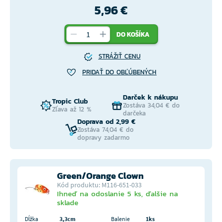
5,96 €
DO KOŠÍKA
STRÁŽIŤ CENU
PRIDAŤ DO OBĽÚBENÝCH
Darček k nákupu
Tropic Club
Zostáva 34,04 € do
Zľava až 12 %
darčeka
Doprava od 2,99 €
Zostáva 74,04 € do
dopravy zadarmo
Green/Orange Clown
Kód produktu: M116-651-033
Ihneď na odoslanie 5 ks, ďalšie na
sklade
Dĺžka
3,3cm
Balenie
1ks