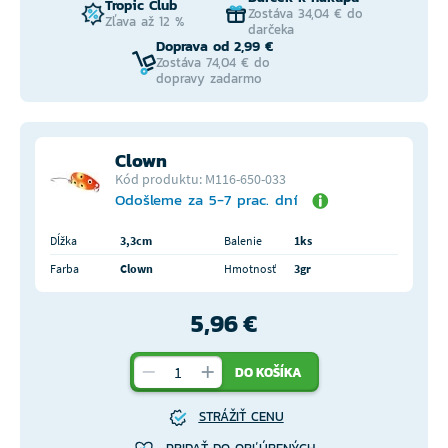
Tropic Club
Zostáva 34,04 € do
Zľava až 12 %
darčeka
Doprava od 2,99 €
Zostáva 74,04 € do
dopravy zadarmo
Clown
Kód produktu: M116-650-033
Odošleme za 5-7 prac. dní
Dĺžka
3,3cm
Balenie
1ks
Farba
Clown
Hmotnosť
3gr
5,96 €
DO KOŠÍKA
STRÁŽIŤ CENU