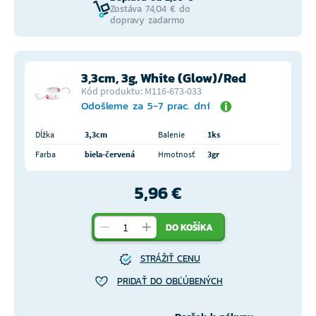
Zostáva 74,04 € do
dopravy zadarmo
3,3cm, 3g, White (Glow)/Red
Kód produktu: M116-673-033
Odošleme za 5-7 prac. dní
Dĺžka
3,3cm
Balenie
1ks
Farba
biela-červená
Hmotnosť
3gr
5,96 €
DO KOŠÍKA
STRÁŽIŤ CENU
PRIDAŤ DO OBĽÚBENÝCH