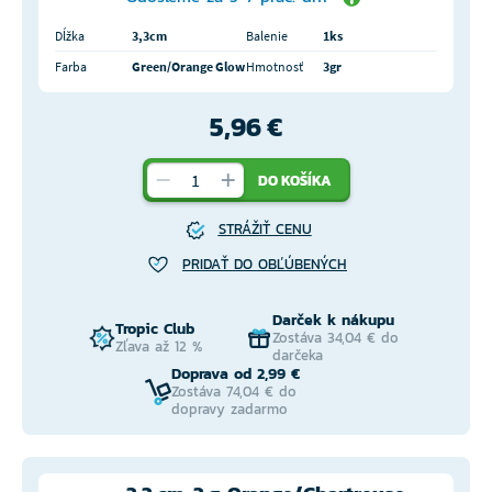
Dĺžka
3,3cm
Balenie
1ks
Farba
Green/Orange Glow
Hmotnosť
3gr
5,96 €
DO KOŠÍKA
STRÁŽIŤ CENU
PRIDAŤ DO OBĽÚBENÝCH
Darček k nákupu
Tropic Club
Zostáva 34,04 € do
Zľava až 12 %
darčeka
Doprava od 2,99 €
Zostáva 74,04 € do
dopravy zadarmo