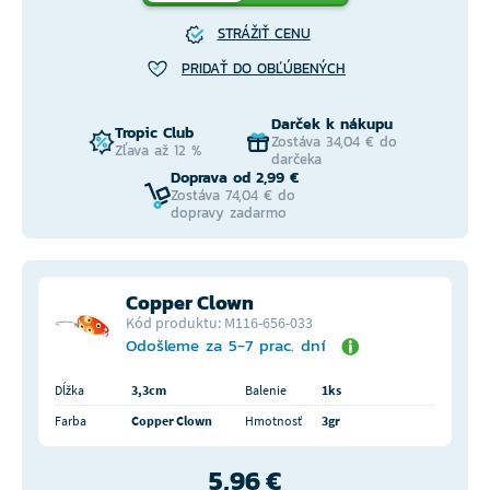
STRÁŽIŤ CENU
PRIDAŤ DO OBĽÚBENÝCH
Darček k nákupu
Tropic Club
Zostáva 34,04 € do
Zľava až 12 %
darčeka
Doprava od 2,99 €
Zostáva 74,04 € do
dopravy zadarmo
Copper Clown
Kód produktu: M116-656-033
Odošleme za 5-7 prac. dní
Dĺžka
3,3cm
Balenie
1ks
Farba
Copper Clown
Hmotnosť
3gr
5,96 €