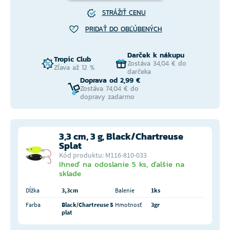
STRÁŽIŤ CENU
PRIDAŤ DO OBĽÚBENÝCH
Darček k nákupu
Tropic Club
Zostáva 34,04 € do
Zľava až 12 %
darčeka
Doprava od 2,99 €
Zostáva 74,04 € do
dopravy zadarmo
3,3 cm, 3 g, Black/Chartreuse
Splat
Kód produktu: M116-810-033
Ihneď na odoslanie 5 ks, ďalšie na
sklade
Dĺžka
3,3cm
Balenie
1ks
Farba
Black/Chartreuse S
Hmotnosť
3gr
plat