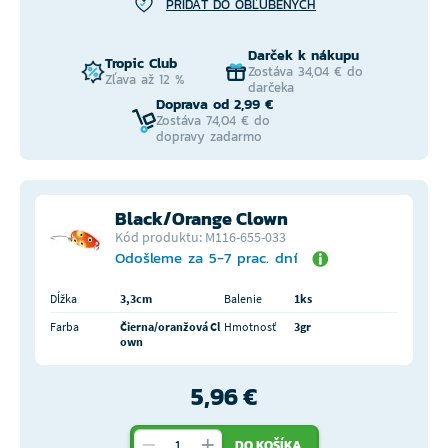
PRIDAŤ DO OBĽÚBENÝCH
Darček k nákupu
Tropic Club
Zostáva 34,04 € do
Zľava až 12 %
darčeka
Doprava od 2,99 €
Zostáva 74,04 € do
dopravy zadarmo
Black/Orange Clown
Kód produktu: M116-655-033
Odošleme za 5-7 prac. dní
Dĺžka
3,3cm
Balenie
1ks
Farba
Čierna/oranžová Cl
Hmotnosť
3gr
own
5,96 €
DO KOŠÍKA