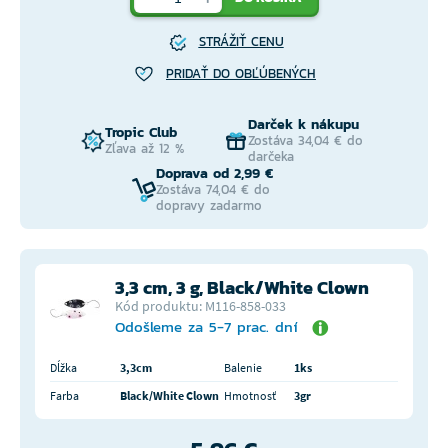
STRÁŽIŤ CENU
PRIDAŤ DO OBĽÚBENÝCH
Darček k nákupu
Tropic Club
Zostáva 34,04 € do
Zľava až 12 %
darčeka
Doprava od 2,99 €
Zostáva 74,04 € do
dopravy zadarmo
3,3 cm, 3 g, Black/White Clown
Kód produktu: M116-858-033
Odošleme za 5-7 prac. dní
Dĺžka
3,3cm
Balenie
1ks
Farba
Black/White Clown
Hmotnosť
3gr