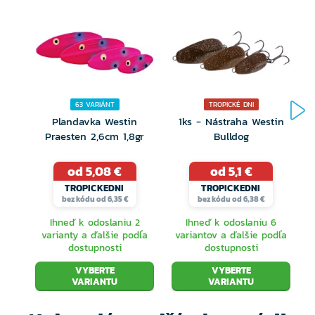
Vhodná pre lov za sbirolínom
Ručne maľované detailné farby
63 VARIÁNT
TROPICKÉ DNI
Plandavka Westin
1ks - Nástraha Westin
Praesten 2,6cm 1,8gr
Bulldog
od 5,08 €
od 5,1 €
TROPICKEDNI
TROPICKEDNI
bez kódu od 6,35 €
bez kódu od 6,38 €
Ihneď k odoslaniu 2
Ihneď k odoslaniu 6
varianty a ďalšie podľa
variantov a ďalšie podľa
dostupnosti
dostupnosti
VYBERTE
VYBERTE
VARIANTU
VARIANTU