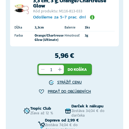
3,3 cm, 3 g, Orange/Chartreuse
Glow
Kód produktu: M116-813-033
Odošleme za 5-7 prac. dní
Dĺžka
3,3cm
Balenie
1ks
Farba
Orange/Chartreuse
Hmotnosť
3g
Glow (Ultimate)
5,96 €
DO KOŠÍKA
STRÁŽIŤ CENU
PRIDAŤ DO OBĽÚBENÝCH
Darček k nákupu
Tropic Club
Zostáva 34,04 € do
Zľava až 12 %
darčeka
Doprava od 2,99 €
Zostáva 74,04 € do