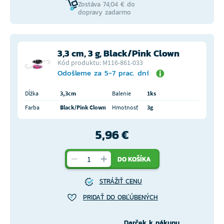
Zostáva 74,04 € do
dopravy zadarmo
3,3 cm, 3 g, Black/Pink Clown
Kód produktu: M116-861-033
Odošleme za 5-7 prac. dní
Dĺžka
3,3cm
Balenie
1ks
Farba
Black/Pink Clown
Hmotnosť
3g
5,96 €
DO KOŠÍKA
STRÁŽIŤ CENU
PRIDAŤ DO OBĽÚBENÝCH
Darček k nákupu