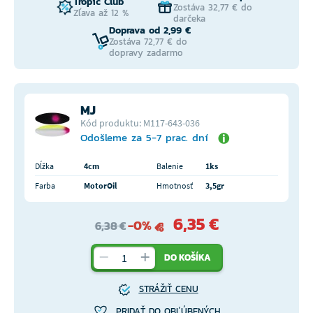
Tropic Club
Zostáva 32,77 € do
Zľava až 12 %
darčeka
Doprava od 2,99 €
Zostáva 72,77 € do
dopravy zadarmo
MJ
Kód produktu: M117-643-036
Odošleme za 5-7 prac. dní
Dĺžka
4cm
Balenie
1ks
Farba
MotorOil
Hmotnosť
3,5gr
6,35 €
-0%
6,38 €
DO KOŠÍKA
STRÁŽIŤ CENU
PRIDAŤ DO OBĽÚBENÝCH