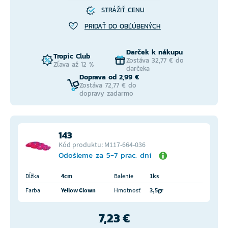
STRÁŽIŤ CENU
PRIDAŤ DO OBĽÚBENÝCH
Darček k nákupu
Tropic Club
Zostáva 32,77 € do
Zľava až 12 %
darčeka
Doprava od 2,99 €
Zostáva 72,77 € do
dopravy zadarmo
143
Kód produktu: M117-664-036
Odošleme za 5-7 prac. dní
Dĺžka
4cm
Balenie
1ks
Farba
Yellow Clown
Hmotnosť
3,5gr
7,23 €