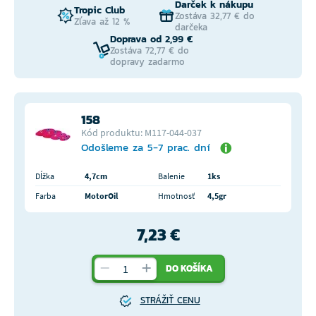
Darček k nákupu
Tropic Club
Zostáva 32,77 € do
Zľava až 12 %
darčeka
Doprava od 2,99 €
Zostáva 72,77 € do
dopravy zadarmo
158
Kód produktu: M117-044-037
Odošleme za 5-7 prac. dní
Dĺžka
4,7cm
Balenie
1ks
Farba
MotorOil
Hmotnosť
4,5gr
7,23 €
DO KOŠÍKA
STRÁŽIŤ CENU