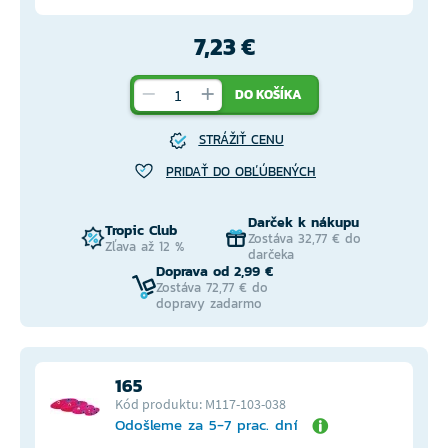
7,23 €
DO KOŠÍKA
STRÁŽIŤ CENU
PRIDAŤ DO OBĽÚBENÝCH
Darček k nákupu
Tropic Club
Zostáva 32,77 € do
Zľava až 12 %
darčeka
Doprava od 2,99 €
Zostáva 72,77 € do
dopravy zadarmo
165
Kód produktu: M117-103-038
Odošleme za 5-7 prac. dní