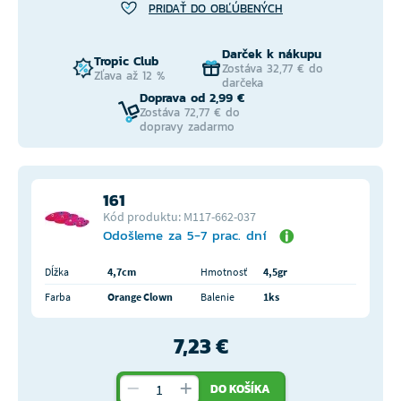
PRIDAŤ DO OBĽÚBENÝCH
Darček k nákupu
Tropic Club
Zostáva 32,77 € do
Zľava až 12 %
darčeka
Doprava od 2,99 €
Zostáva 72,77 € do
dopravy zadarmo
161
Kód produktu: M117-662-037
Odošleme za 5-7 prac. dní
Dĺžka
4,7cm
Hmotnosť
4,5gr
Farba
Orange Clown
Balenie
1ks
7,23 €
DO KOŠÍKA