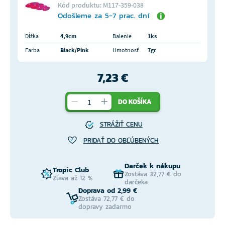
Kód produktu: M117-359-038
Odošleme za 5-7 prac. dní
Dĺžka
4,9cm
Balenie
1ks
Farba
Black/Pink
Hmotnosť
7gr
7,23 €
DO KOŠÍKA
STRÁŽIŤ CENU
PRIDAŤ DO OBĽÚBENÝCH
Darček k nákupu
Tropic Club
Zostáva 32,77 € do
Zľava až 12 %
darčeka
Doprava od 2,99 €
Zostáva 72,77 € do
dopravy zadarmo