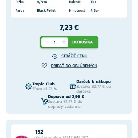
Dĺžka
4,7cm
Balenie
1ks
Farba
Black Pellet
Hmotnosť
4,5gr
7,23 €
DO KOŠÍKA
STRÁŽIŤ CENU
PRIDAŤ DO OBĽÚBENÝCH
Darček k nákupu
Tropic Club
Zostáva 32,77 € do
Zľava až 12 %
darčeka
Doprava od 2,99 €
Zostáva 72,77 € do
dopravy zadarmo
152
Kód produktu: M117-645-037