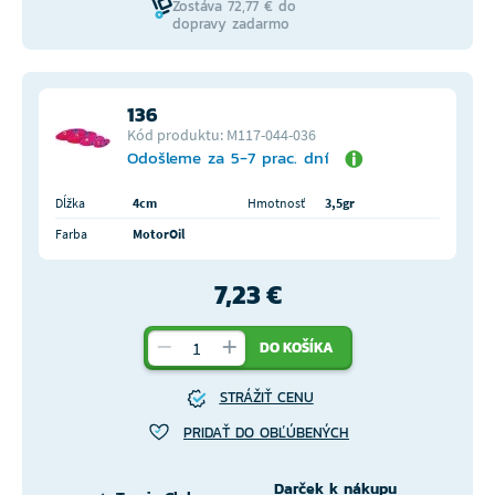
Zostáva 72,77 € do
dopravy zadarmo
136
Kód produktu: M117-044-036
Odošleme za 5-7 prac. dní
Dĺžka
4cm
Hmotnosť
3,5gr
Farba
MotorOil
7,23 €
DO KOŠÍKA
STRÁŽIŤ CENU
PRIDAŤ DO OBĽÚBENÝCH
Darček k nákupu