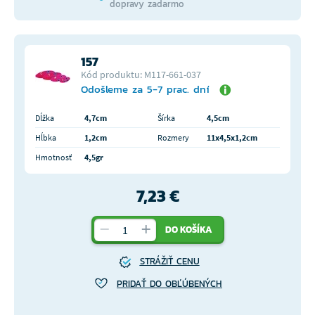
dopravy zadarmo
157
Kód produktu: M117-661-037
Odošleme za 5-7 prac. dní
Dĺžka
4,7cm
Šírka
4,5cm
Hĺbka
1,2cm
Rozmery
11x4,5x1,2cm
Hmotnosť
4,5gr
7,23 €
DO KOŠÍKA
STRÁŽIŤ CENU
PRIDAŤ DO OBĽÚBENÝCH