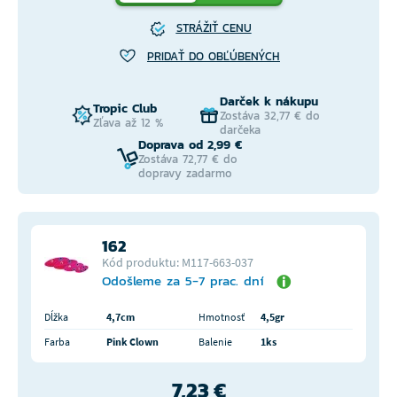
STRÁŽIŤ CENU
PRIDAŤ DO OBĽÚBENÝCH
Darček k nákupu
Tropic Club
Zostáva 32,77 € do
Zľava až 12 %
darčeka
Doprava od 2,99 €
Zostáva 72,77 € do
dopravy zadarmo
162
Kód produktu: M117-663-037
Odošleme za 5-7 prac. dní
Dĺžka
4,7cm
Hmotnosť
4,5gr
Farba
Pink Clown
Balenie
1ks
7,23 €