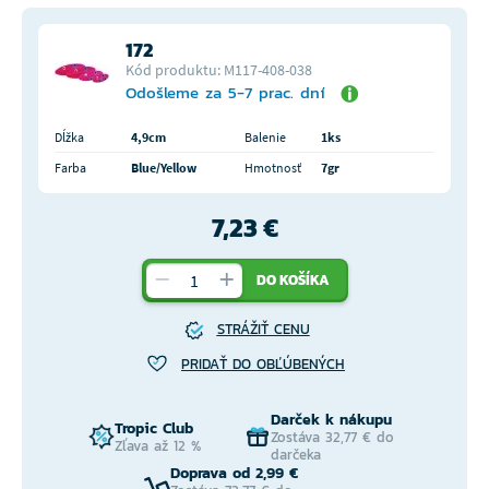
172
Kód produktu: M117-408-038
Odošleme za 5-7 prac. dní
Dĺžka
4,9cm
Balenie
1ks
Farba
Blue/Yellow
Hmotnosť
7gr
7,23 €
DO KOŠÍKA
STRÁŽIŤ CENU
PRIDAŤ DO OBĽÚBENÝCH
Darček k nákupu
Tropic Club
Zostáva 32,77 € do
Zľava až 12 %
darčeka
Doprava od 2,99 €