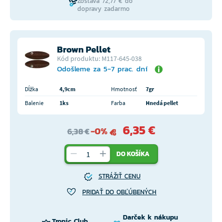
Zostáva 72,77 € do
dopravy zadarmo
Brown Pellet
Kód produktu: M117-645-038
Odošleme za 5-7 prac. dní
Dĺžka
4,9cm
Hmotnosť
7gr
Balenie
1ks
Farba
Hnedá pellet
6,35 €
-0%
6,38 €
DO KOŠÍKA
STRÁŽIŤ CENU
PRIDAŤ DO OBĽÚBENÝCH
Darček k nákupu
Tropic Club