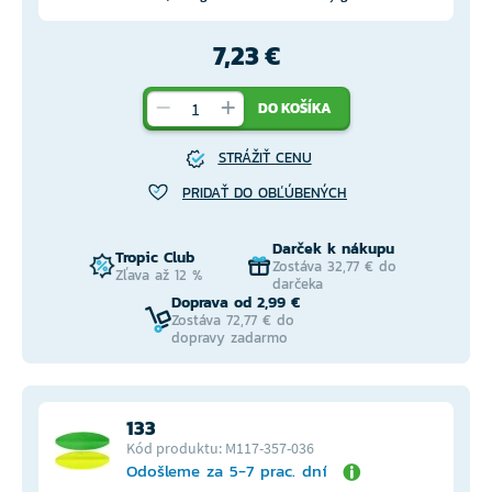
7,23 €
DO KOŠÍKA
STRÁŽIŤ CENU
PRIDAŤ DO OBĽÚBENÝCH
Darček k nákupu
Tropic Club
Zostáva 32,77 € do
Zľava až 12 %
darčeka
Doprava od 2,99 €
Zostáva 72,77 € do
dopravy zadarmo
133
Kód produktu: M117-357-036
Odošleme za 5-7 prac. dní