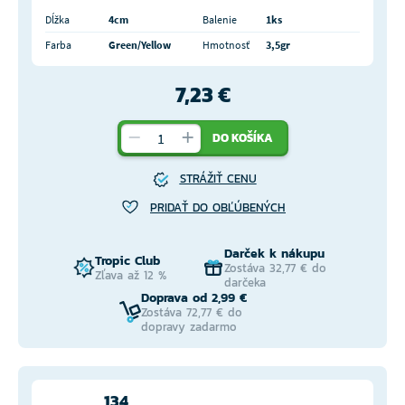
Dĺžka
4cm
Balenie
1ks
Farba
Green/Yellow
Hmotnosť
3,5gr
7,23 €
DO KOŠÍKA
STRÁŽIŤ CENU
PRIDAŤ DO OBĽÚBENÝCH
Darček k nákupu
Tropic Club
Zostáva 32,77 € do
Zľava až 12 %
darčeka
Doprava od 2,99 €
Zostáva 72,77 € do
dopravy zadarmo
134