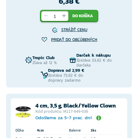
6,38 €
DO KOŠÍKA
STRÁŽIŤ CENU
PRIDAŤ DO OBĽÚBENÝCH
Darček k nákupu
Tropic Club
Zostáva 33,62 € do
Zľava až 12 %
darčeka
Doprava od 2,99 €
Zostáva 73,62 € do
dopravy zadarmo
4 cm, 3,5 g, Black/Yellow Clown
Kód produktu: M117-649-036
Odošleme za 5-7 prac. dní
Dĺžka
4cm
Balenie
1ks