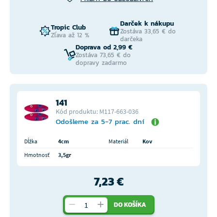
Darček k nákupu
Tropic Club
Zostáva 33,65 € do
Zľava až 12 %
darčeka
Doprava od 2,99 €
Zostáva 73,65 € do
dopravy zadarmo
141
Kód produktu: M117-663-036
Odošleme za 5-7 prac. dní
Dĺžka
4cm
Materiál
Kov
Hmotnosť
3,5gr
7,23 €
DO KOŠÍKA