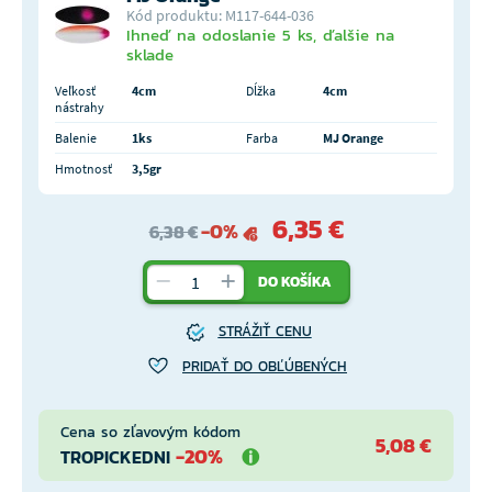
Kód produktu: M117-644-036
Ihneď na odoslanie 5 ks, ďalšie na
sklade
Veľkosť
4cm
Dĺžka
4cm
nástrahy
Balenie
1ks
Farba
MJ Orange
Hmotnosť
3,5gr
6,35 €
-0%
6,38 €
DO KOŠÍKA
STRÁŽIŤ CENU
PRIDAŤ DO OBĽÚBENÝCH
Cena so zľavovým kódom
5,08 €
-20%
TROPICKEDNI