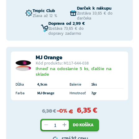
Darček k nákupu
Tropic Club
Zostáva 33,65 € do
Zľava až 12 %
darčeka
Doprava od 2,99 €
Zostáva 73,65 € do
dopravy zadarmo
MJ Orange
Kód produktu: M117-644-038
Ihneď na odoslanie 5 ks, ďalšie na
sklade
Dĺžka
4,9cm
Balenie
1ks
Farba
MJ Orange
Hmotnosť
7gr
6,35 €
-0%
6,38 €
DO KOŠÍKA
STRÁŽIŤ CENU