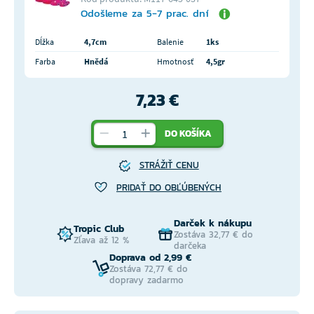
Odošleme za 5-7 prac. dní
Dĺžka
4,7cm
Balenie
1ks
Farba
Hnědá
Hmotnosť
4,5gr
7,23 €
DO KOŠÍKA
STRÁŽIŤ CENU
PRIDAŤ DO OBĽÚBENÝCH
Darček k nákupu
Tropic Club
Zostáva 32,77 € do
Zľava až 12 %
darčeka
Doprava od 2,99 €
Zostáva 72,77 € do
dopravy zadarmo