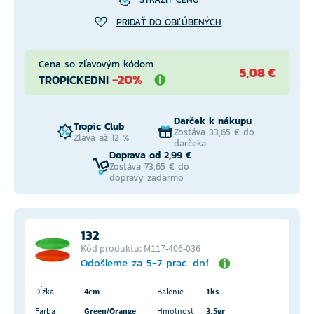
PRIDAŤ DO OBĽÚBENÝCH
Cena so zľavovým kódom
5,08 €
-20%
TROPICKEDNI
Darček k nákupu
Tropic Club
Zostáva 33,65 € do
Zľava až 12 %
darčeka
Doprava od 2,99 €
Zostáva 73,65 € do
dopravy zadarmo
132
Kód produktu: M117-406-036
Odošleme za 5-7 prac. dní
Dĺžka
4cm
Balenie
1ks
Farba
Green/Orange
Hmotnosť
3,5gr