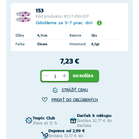
153
Kód produktu: M117-650-037
Odošleme za 5-7 prac. dní
Dĺžka
4,7cm
Balenie
1ks
Farba
Clown
Hmotnosť
4,5gr
7,23 €
DO KOŠÍKA
STRÁŽIŤ CENU
PRIDAŤ DO OBĽÚBENÝCH
Darček k nákupu
Tropic Club
Zostáva 32,77 € do
Zľava až 12 %
darčeka
Doprava od 2,99 €
Zostáva 72,77 € do