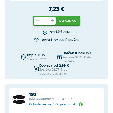
7,23 €
DO KOŠÍKA
STRÁŽIŤ CENU
PRIDAŤ DO OBĽÚBENÝCH
Darček k nákupu
Tropic Club
Zostáva 32,77 € do
Zľava až 12 %
darčeka
Doprava od 2,99 €
Zostáva 72,77 € do
dopravy zadarmo
150
Kód produktu: M117-647-037
Odošleme za 5-7 prac. dní