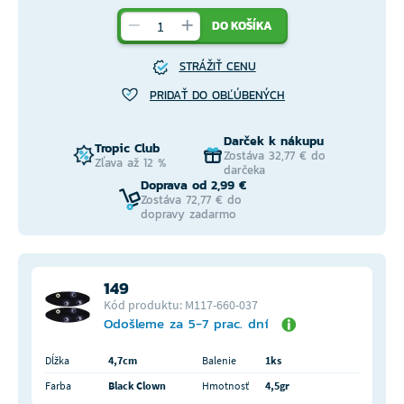
DO KOŠÍKA
STRÁŽIŤ CENU
PRIDAŤ DO OBĽÚBENÝCH
Darček k nákupu
Tropic Club
Zostáva 32,77 € do
Zľava až 12 %
darčeka
Doprava od 2,99 €
Zostáva 72,77 € do
dopravy zadarmo
149
Kód produktu: M117-660-037
Odošleme za 5-7 prac. dní
Dĺžka
4,7cm
Balenie
1ks
Farba
Black Clown
Hmotnosť
4,5gr