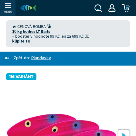
MENU
🔥 CENOVÁ BOMBA 💣
10 kg boilies LT Baits
+ booster v hodnote 99 Kč len za 699 Kč 👉🏻
kúpite TU
Zpět do:
Plandavky
116 VARIÁNT