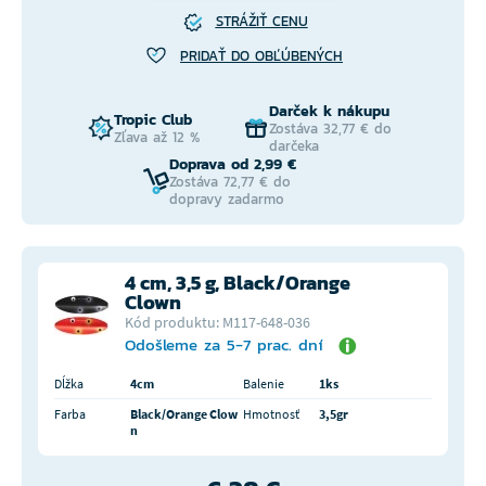
STRÁŽIŤ CENU
PRIDAŤ DO OBĽÚBENÝCH
Darček k nákupu
Tropic Club
Zostáva 32,77 € do
Zľava až 12 %
darčeka
Doprava od 2,99 €
Zostáva 72,77 € do
dopravy zadarmo
4 cm, 3,5 g, Black/Orange
Clown
Kód produktu: M117-648-036
Odošleme za 5-7 prac. dní
Dĺžka
4cm
Balenie
1ks
Farba
Black/Orange Clow
Hmotnosť
3,5gr
n