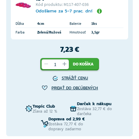
Kód produktu: M117-407-036
Odošleme za 5-7 prac. dní
Dĺžka
4cm
Balenie
1ks
Farba
Zelená/Ružová
Hmotnosť
3,5gr
7,23 €
DO KOŠÍKA
STRÁŽIŤ CENU
PRIDAŤ DO OBĽÚBENÝCH
Darček k nákupu
Tropic Club
Zostáva 32,77 € do
Zľava až 12 %
darčeka
Doprava od 2,99 €
Zostáva 72,77 € do
dopravy zadarmo