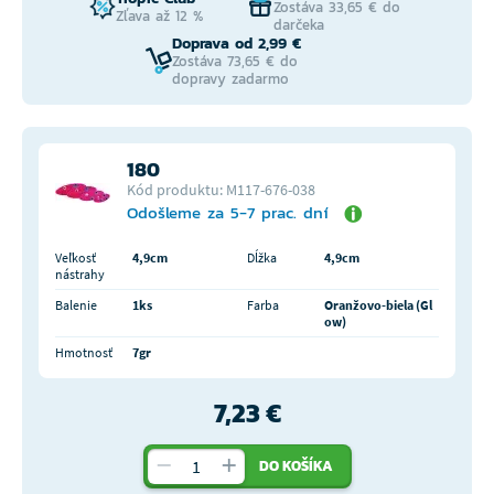
Zostáva 33,65 € do
Zľava až 12 %
darčeka
Doprava od 2,99 €
Zostáva 73,65 € do
dopravy zadarmo
180
Kód produktu: M117-676-038
Odošleme za 5-7 prac. dní
Veľkosť
4,9cm
Dĺžka
4,9cm
nástrahy
Balenie
1ks
Farba
Oranžovo-biela (Gl
ow)
Hmotnosť
7gr
7,23 €
DO KOŠÍKA