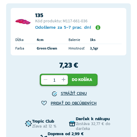
135
Kód produktu: M117-661-036
Odošleme za 5-7 prac. dní
Dĺžka
4cm
Balenie
1ks
Farba
Green Clown
Hmotnosť
3,5gr
7,23 €
DO KOŠÍKA
STRÁŽIŤ CENU
PRIDAŤ DO OBĽÚBENÝCH
Darček k nákupu
Tropic Club
Zostáva 32,77 € do
Zľava až 12 %
darčeka
Doprava od 2,99 €