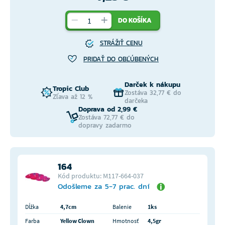
DO KOŠÍKA
STRÁŽIŤ CENU
PRIDAŤ DO OBĽÚBENÝCH
Darček k nákupu
Tropic Club
Zostáva 32,77 € do
Zľava až 12 %
darčeka
Doprava od 2,99 €
Zostáva 72,77 € do
dopravy zadarmo
164
Kód produktu: M117-664-037
Odošleme za 5-7 prac. dní
Dĺžka
4,7cm
Balenie
1ks
Farba
Yellow Clown
Hmotnosť
4,5gr