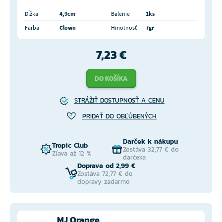
Dĺžka
4,9cm
Balenie
1ks
Farba
Clown
Hmotnosť
7gr
7,23 €
DO KOŠÍKA
STRÁŽIŤ DOSTUPNOSŤ A CENU
PRIDAŤ DO OBĽÚBENÝCH
Darček k nákupu
Tropic Club
Zostáva 32,77 € do
Zľava až 12 %
darčeka
Doprava od 2,99 €
Zostáva 72,77 € do
dopravy zadarmo
MJ Orange