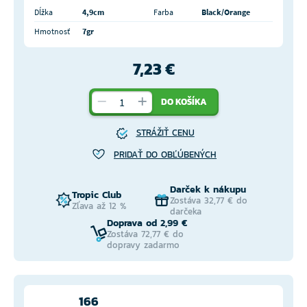
Dĺžka
4,9cm
Farba
Black/Orange
Hmotnosť
7gr
7,23 €
DO KOŠÍKA
STRÁŽIŤ CENU
PRIDAŤ DO OBĽÚBENÝCH
Darček k nákupu
Tropic Club
Zostáva 32,77 € do
Zľava až 12 %
darčeka
Doprava od 2,99 €
Zostáva 72,77 € do
dopravy zadarmo
166