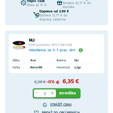
Tropic Club
Zostáva 32,77 € do
Zľava až 12 %
darčeka
Doprava od 2,99 €
Zostáva 72,77 € do
dopravy zadarmo
MJ
Kód produktu: M117-643-036
Odošleme za 5-7 prac. dní
Dĺžka
4cm
Balenie
1ks
Farba
MotorOil
Hmotnosť
3,5gr
6,35 €
-0%
6,38 €
DO KOŠÍKA
STRÁŽIŤ CENU
PRIDAŤ DO OBĽÚBENÝCH