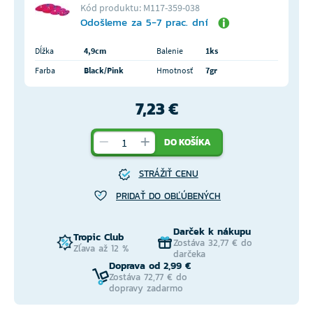
Kód produktu: M117-359-038
Odošleme za 5-7 prac. dní
Dĺžka
4,9cm
Balenie
1ks
Farba
Black/Pink
Hmotnosť
7gr
7,23 €
DO KOŠÍKA
STRÁŽIŤ CENU
PRIDAŤ DO OBĽÚBENÝCH
Darček k nákupu
Tropic Club
Zostáva 32,77 € do
Zľava až 12 %
darčeka
Doprava od 2,99 €
Zostáva 72,77 € do
dopravy zadarmo