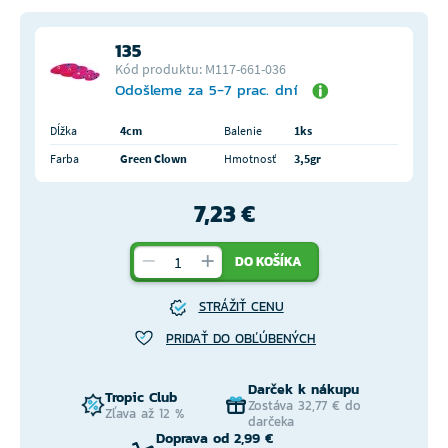
135
Kód produktu: M117-661-036
Odošleme za 5-7 prac. dní
Dĺžka
4cm
Balenie
1ks
Farba
Green Clown
Hmotnosť
3,5gr
7,23 €
DO KOŠÍKA
STRÁŽIŤ CENU
PRIDAŤ DO OBĽÚBENÝCH
Darček k nákupu
Tropic Club
Zostáva 32,77 € do
Zľava až 12 %
darčeka
Doprava od 2,99 €