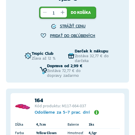
DO KOŠÍKA
STRÁŽIŤ CENU
PRIDAŤ DO OBĽÚBENÝCH
Darček k nákupu
Tropic Club
Zostáva 32,77 € do
Zľava až 12 %
darčeka
Doprava od 2,99 €
Zostáva 72,77 € do
dopravy zadarmo
164
Kód produktu: M117-664-037
Odošleme za 5-7 prac. dní
Dĺžka
4,7cm
Balenie
1ks
Farba
Yellow Clown
Hmotnosť
4,5gr