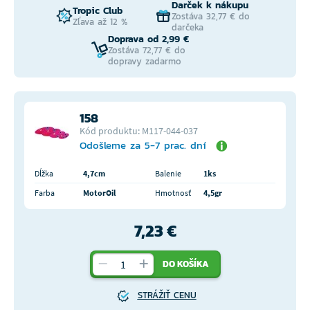
Darček k nákupu
Tropic Club
Zostáva 32,77 € do
Zľava až 12 %
darčeka
Doprava od 2,99 €
Zostáva 72,77 € do
dopravy zadarmo
158
Kód produktu: M117-044-037
Odošleme za 5-7 prac. dní
Dĺžka
4,7cm
Balenie
1ks
Farba
MotorOil
Hmotnosť
4,5gr
7,23 €
DO KOŠÍKA
STRÁŽIŤ CENU