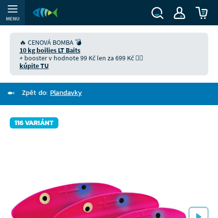
MENU
🔥 CENOVÁ BOMBA 💣
10 kg boilies LT Baits
+ booster v hodnote 99 Kč len za 699 Kč 👉🏻
kúpite TU
Zpět do:
Plandavky
116 VARIÁNT