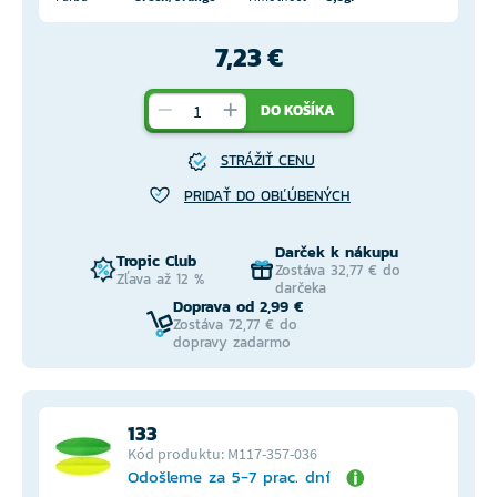
7,23 €
DO KOŠÍKA
STRÁŽIŤ CENU
PRIDAŤ DO OBĽÚBENÝCH
Darček k nákupu
Tropic Club
Zostáva 32,77 € do
Zľava až 12 %
darčeka
Doprava od 2,99 €
Zostáva 72,77 € do
dopravy zadarmo
133
Kód produktu: M117-357-036
Odošleme za 5-7 prac. dní