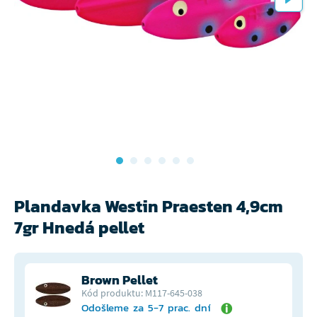
Plandavka Westin Praesten 4,9cm
7gr Hnedá pellet
Brown Pellet
Kód produktu: M117-645-038
Odošleme za 5-7 prac. dní