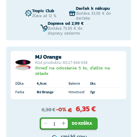
Darček k nákupu
Tropic Club
Zostáva 33,65 € do
Zľava až 12 %
darčeka
Doprava od 2,99 €
Zostáva 73,65 € do
dopravy zadarmo
MJ Orange
Kód produktu: M117-644-038
Ihneď na odoslanie 5 ks, ďalšie na
sklade
Dĺžka
4,9cm
Balenie
1ks
Farba
MJ Orange
Hmotnosť
7gr
6,35 €
-0%
6,38 €
DO KOŠÍKA