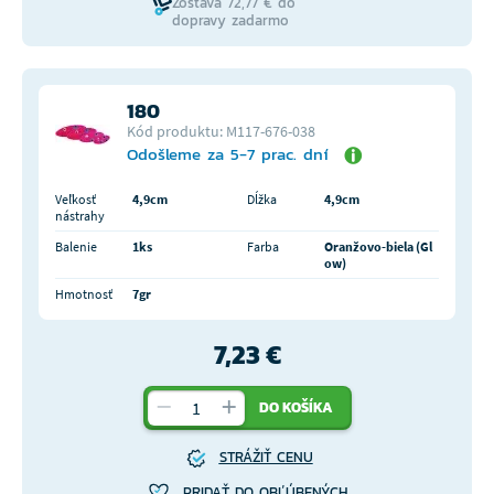
Zostáva 72,77 € do
dopravy zadarmo
180
Kód produktu: M117-676-038
Odošleme za 5-7 prac. dní
Veľkosť
4,9cm
Dĺžka
4,9cm
nástrahy
Balenie
1ks
Farba
Oranžovo-biela (Gl
ow)
Hmotnosť
7gr
7,23 €
DO KOŠÍKA
STRÁŽIŤ CENU
PRIDAŤ DO OBĽÚBENÝCH