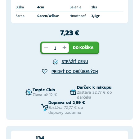
Dĺžka
4cm
Balenie
1ks
Farba
Green/Yellow
Hmotnosť
3,5gr
7,23 €
DO KOŠÍKA
STRÁŽIŤ CENU
PRIDAŤ DO OBĽÚBENÝCH
Darček k nákupu
Tropic Club
Zostáva 32,77 € do
Zľava až 12 %
darčeka
Doprava od 2,99 €
Zostáva 72,77 € do
dopravy zadarmo
134