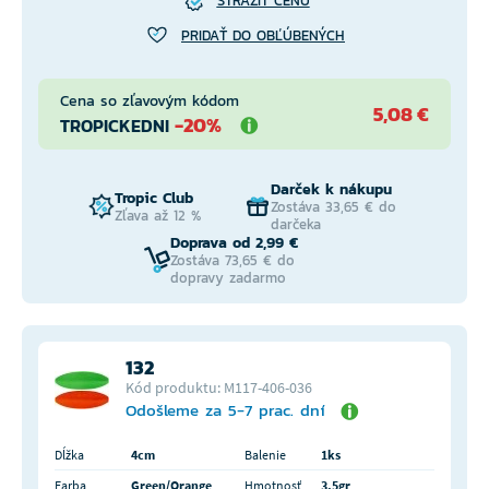
STRÁŽIŤ CENU
PRIDAŤ DO OBĽÚBENÝCH
Cena so zľavovým kódom
5,08 €
-20%
TROPICKEDNI
Darček k nákupu
Tropic Club
Zostáva 33,65 € do
Zľava až 12 %
darčeka
Doprava od 2,99 €
Zostáva 73,65 € do
dopravy zadarmo
132
Kód produktu: M117-406-036
Odošleme za 5-7 prac. dní
Dĺžka
4cm
Balenie
1ks
Farba
Green/Orange
Hmotnosť
3,5gr