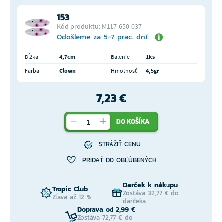
153
Kód produktu: M117-650-037
Odošleme za 5-7 prac. dní
Dĺžka
4,7cm
Balenie
1ks
Farba
Clown
Hmotnosť
4,5gr
7,23 €
DO KOŠÍKA
STRÁŽIŤ CENU
PRIDAŤ DO OBĽÚBENÝCH
Darček k nákupu
Tropic Club
Zostáva 32,77 € do
Zľava až 12 %
darčeka
Doprava od 2,99 €
Zostáva 72,77 € do