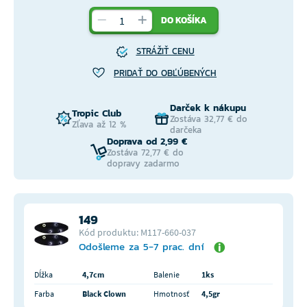
DO KOŠÍKA
STRÁŽIŤ CENU
PRIDAŤ DO OBĽÚBENÝCH
Darček k nákupu
Tropic Club
Zostáva 32,77 € do
Zľava až 12 %
darčeka
Doprava od 2,99 €
Zostáva 72,77 € do
dopravy zadarmo
149
Kód produktu: M117-660-037
Odošleme za 5-7 prac. dní
Dĺžka
4,7cm
Balenie
1ks
Farba
Black Clown
Hmotnosť
4,5gr