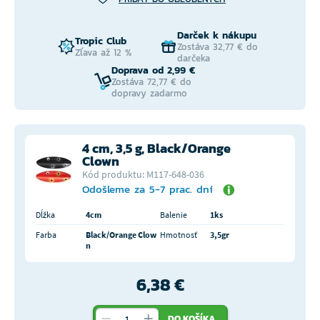
Darček k nákupu
Tropic Club
Zostáva 32,77 € do
Zľava až 12 %
darčeka
Doprava od 2,99 €
Zostáva 72,77 € do
dopravy zadarmo
4 cm, 3,5 g, Black/Orange
Clown
Kód produktu: M117-648-036
Odošleme za 5-7 prac. dní
Dĺžka
4cm
Balenie
1ks
Farba
Black/Orange Clow
Hmotnosť
3,5gr
n
6,38 €
DO KOŠÍKA