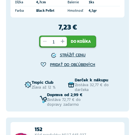
Dĺžka
4,7cm
Balenie
1ks
Farba
Black Pellet
Hmotnosť
4,5gr
7,23 €
DO KOŠÍKA
STRÁŽIŤ CENU
PRIDAŤ DO OBĽÚBENÝCH
Darček k nákupu
Tropic Club
Zostáva 32,77 € do
Zľava až 12 %
darčeka
Doprava od 2,99 €
Zostáva 72,77 € do
dopravy zadarmo
152
Kód produktu: M117-645-037