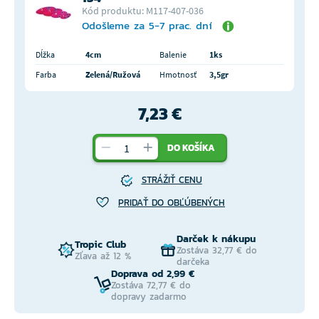
Kód produktu: M117-407-036
Odošleme za 5-7 prac. dní
Dĺžka
4cm
Balenie
1ks
Farba
Zelená/Ružová
Hmotnosť
3,5gr
7,23 €
DO KOŠÍKA
STRÁŽIŤ CENU
PRIDAŤ DO OBĽÚBENÝCH
Darček k nákupu
Tropic Club
Zostáva 32,77 € do
Zľava až 12 %
darčeka
Doprava od 2,99 €
Zostáva 72,77 € do
dopravy zadarmo