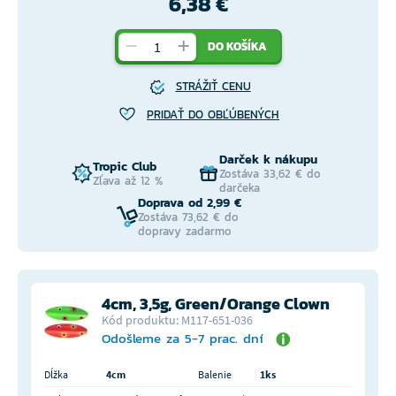
6,38 €
DO KOŠÍKA
STRÁŽIŤ CENU
PRIDAŤ DO OBĽÚBENÝCH
Darček k nákupu
Tropic Club
Zostáva 33,62 € do
Zľava až 12 %
darčeka
Doprava od 2,99 €
Zostáva 73,62 € do
dopravy zadarmo
4cm, 3,5g, Green/Orange Clown
Kód produktu: M117-651-036
Odošleme za 5-7 prac. dní
Dĺžka
4cm
Balenie
1ks