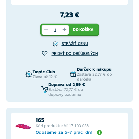
7,23 €
DO KOŠÍKA
STRÁŽIŤ CENU
PRIDAŤ DO OBĽÚBENÝCH
Darček k nákupu
Tropic Club
Zostáva 32,77 € do
Zľava až 12 %
darčeka
Doprava od 2,99 €
Zostáva 72,77 € do
dopravy zadarmo
165
Kód produktu: M117-103-038
Odošleme za 5-7 prac. dní