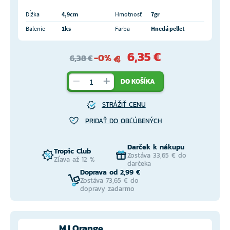
Dĺžka
4,9cm
Hmotnosť
7gr
Balenie
1ks
Farba
Hnedá pellet
6,35 €
-0%
6,38 €
DO KOŠÍKA
STRÁŽIŤ CENU
PRIDAŤ DO OBĽÚBENÝCH
Darček k nákupu
Tropic Club
Zostáva 33,65 € do
Zľava až 12 %
darčeka
Doprava od 2,99 €
Zostáva 73,65 € do
dopravy zadarmo
MJ Orange