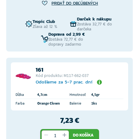
PRIDAŤ DO OBĽÚBENÝCH
Darček k nákupu
Tropic Club
Zostáva 32,77 € do
Zľava až 12 %
darčeka
Doprava od 2,99 €
Zostáva 72,77 € do
dopravy zadarmo
161
Kód produktu: M117-662-037
Odošleme za 5-7 prac. dní
Dĺžka
4,7cm
Hmotnosť
4,5gr
Farba
Orange Clown
Balenie
1ks
7,23 €
DO KOŠÍKA