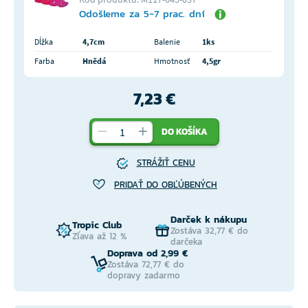
Odošleme za 5-7 prac. dní
Dĺžka
4,7cm
Balenie
1ks
Farba
Hnědá
Hmotnosť
4,5gr
7,23 €
DO KOŠÍKA
STRÁŽIŤ CENU
PRIDAŤ DO OBĽÚBENÝCH
Darček k nákupu
Tropic Club
Zostáva 32,77 € do
Zľava až 12 %
darčeka
Doprava od 2,99 €
Zostáva 72,77 € do
dopravy zadarmo