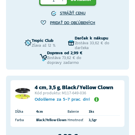
STRÁŽIŤ CENU
PRIDAŤ DO OBĽÚBENÝCH
Darček k nákupu
Tropic Club
Zostáva 33,62 € do
Zľava až 12 %
darčeka
Doprava od 2,99 €
Zostáva 73,62 € do
dopravy zadarmo
4 cm, 3,5 g, Black/Yellow Clown
Kód produktu: M117-649-036
Odošleme za 5-7 prac. dní
Dĺžka
4cm
Balenie
1ks
Farba
Black/Yellow Clown
Hmotnosť
3,5gr