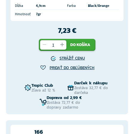
Dĺžka
4,9cm
Farba
Black/Orange
Hmotnosť
7gr
7,23 €
DO KOŠÍKA
STRÁŽIŤ CENU
PRIDAŤ DO OBĽÚBENÝCH
Darček k nákupu
Tropic Club
Zostáva 32,77 € do
Zľava až 12 %
darčeka
Doprava od 2,99 €
Zostáva 72,77 € do
dopravy zadarmo
166