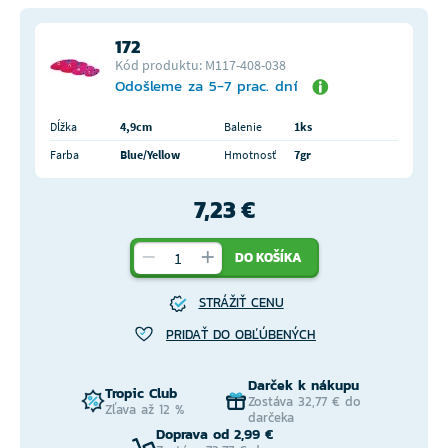
172
Kód produktu: M117-408-038
Odošleme za 5-7 prac. dní
Dĺžka
4,9cm
Balenie
1ks
Farba
Blue/Yellow
Hmotnosť
7gr
7,23 €
DO KOŠÍKA
STRÁŽIŤ CENU
PRIDAŤ DO OBĽÚBENÝCH
Darček k nákupu
Tropic Club
Zostáva 32,77 € do
Zľava až 12 %
darčeka
Doprava od 2,99 €