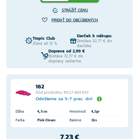
STRÁŽIŤ CENU
PRIDAŤ DO OBĽÚBENÝCH
Darček k nákupu
Tropic Club
Zostáva 32,77 € do
Zľava až 12 %
darčeka
Doprava od 2,99 €
Zostáva 72,77 € do
dopravy zadarmo
162
Kód produktu: M117-663-037
Odošleme za 5-7 prac. dní
Dĺžka
4,7cm
Hmotnosť
4,5gr
Farba
Pink Clown
Balenie
1ks
7,23 €