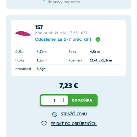
dopravy zadarmo
157
Kód produktu: M117-661-037
Odošleme za 5-7 prac. dní
Dĺžka
4,7cm
Šírka
4,5cm
Hĺbka
1,2cm
Rozmery
11x4,5x1,2cm
Hmotnosť
4,5gr
7,23 €
DO KOŠÍKA
STRÁŽIŤ CENU
PRIDAŤ DO OBĽÚBENÝCH