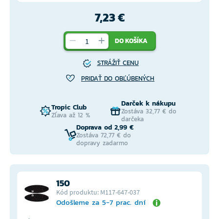
7,23 €
DO KOŠÍKA
STRÁŽIŤ CENU
PRIDAŤ DO OBĽÚBENÝCH
Darček k nákupu
Tropic Club
Zostáva 32,77 € do
Zľava až 12 %
darčeka
Doprava od 2,99 €
Zostáva 72,77 € do
dopravy zadarmo
150
Kód produktu: M117-647-037
Odošleme za 5-7 prac. dní