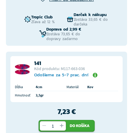
Darček k nákupu
Tropic Club
Zostáva 33,65 € do
Zľava až 12 %
darčeka
Doprava od 2,99 €
Zostáva 73,65 € do
dopravy zadarmo
141
Kód produktu: M117-663-036
Odošleme za 5-7 prac. dní
Dĺžka
4cm
Materiál
Kov
Hmotnosť
3,5gr
7,23 €
DO KOŠÍKA