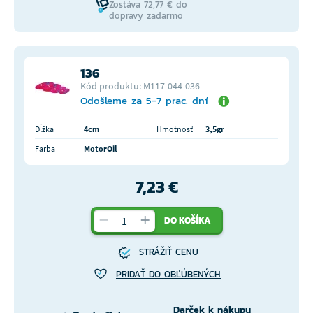
Zostáva 72,77 € do
dopravy zadarmo
136
Kód produktu: M117-044-036
Odošleme za 5-7 prac. dní
Dĺžka
4cm
Hmotnosť
3,5gr
Farba
MotorOil
7,23 €
DO KOŠÍKA
STRÁŽIŤ CENU
PRIDAŤ DO OBĽÚBENÝCH
Darček k nákupu