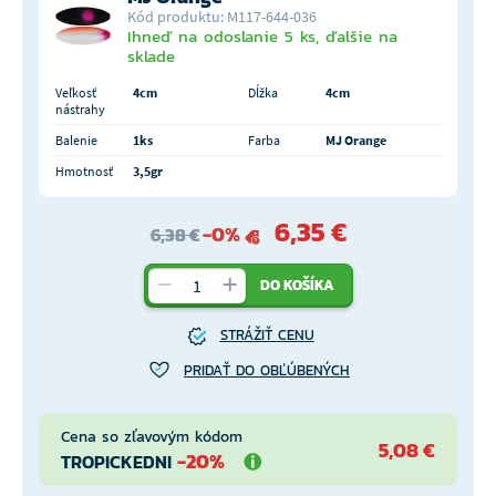
Kód produktu: M117-644-036
Ihneď na odoslanie 5 ks, ďalšie na
sklade
Veľkosť
4cm
Dĺžka
4cm
nástrahy
Balenie
1ks
Farba
MJ Orange
Hmotnosť
3,5gr
6,35 €
-0%
6,38 €
DO KOŠÍKA
STRÁŽIŤ CENU
PRIDAŤ DO OBĽÚBENÝCH
Cena so zľavovým kódom
5,08 €
-20%
TROPICKEDNI