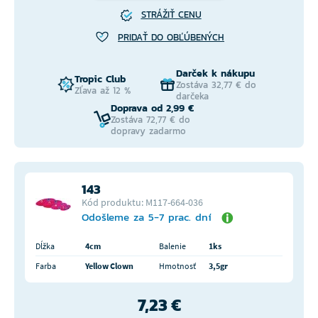
STRÁŽIŤ CENU
PRIDAŤ DO OBĽÚBENÝCH
Darček k nákupu
Tropic Club
Zostáva 32,77 € do
Zľava až 12 %
darčeka
Doprava od 2,99 €
Zostáva 72,77 € do
dopravy zadarmo
143
Kód produktu: M117-664-036
Odošleme za 5-7 prac. dní
Dĺžka
4cm
Balenie
1ks
Farba
Yellow Clown
Hmotnosť
3,5gr
7,23 €