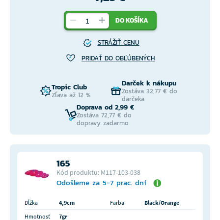
DO KOŠÍKA
STRÁŽIŤ CENU
PRIDAŤ DO OBĽÚBENÝCH
Darček k nákupu
Tropic Club
Zostáva 32,77 € do
Zľava až 12 %
darčeka
Doprava od 2,99 €
Zostáva 72,77 € do
dopravy zadarmo
165
Kód produktu: M117-103-038
Odošleme za 5-7 prac. dní
Dĺžka
4,9cm
Farba
Black/Orange
Hmotnosť
7gr