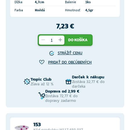
Dĺžka
4,7cm
Balenie
1ks
Farba
Hnědá
Hmotnosť
4,5gr
7,23 €
DO KOŠÍKA
STRÁŽIŤ CENU
PRIDAŤ DO OBĽÚBENÝCH
Darček k nákupu
Tropic Club
Zostáva 32,77 € do
Zľava až 12 %
darčeka
Doprava od 2,99 €
Zostáva 72,77 € do
dopravy zadarmo
153
Kód produktu: M117-650-037