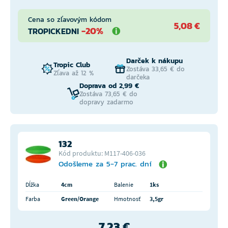
Cena so zľavovým kódom
5,08 €
-20%
TROPICKEDNI
Darček k nákupu
Tropic Club
Zostáva 33,65 € do
Zľava až 12 %
darčeka
Doprava od 2,99 €
Zostáva 73,65 € do
dopravy zadarmo
132
Kód produktu: M117-406-036
Odošleme za 5-7 prac. dní
Dĺžka
4cm
Balenie
1ks
Farba
Green/Orange
Hmotnosť
3,5gr
7,23 €