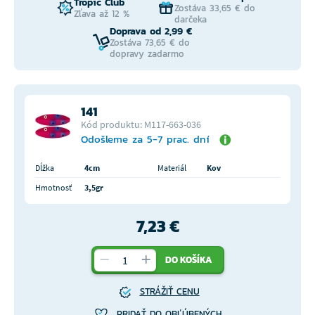
Tropic Club
Zostáva 33,65 € do
Zľava až 12 %
darčeka
Doprava od 2,99 €
Zostáva 73,65 € do
dopravy zadarmo
141
Kód produktu: M117-663-036
Odošleme za 5-7 prac. dní
Dĺžka
4cm
Materiál
Kov
Hmotnosť
3,5gr
7,23 €
DO KOŠÍKA
STRÁŽIŤ CENU
PRIDAŤ DO OBĽÚBENÝCH