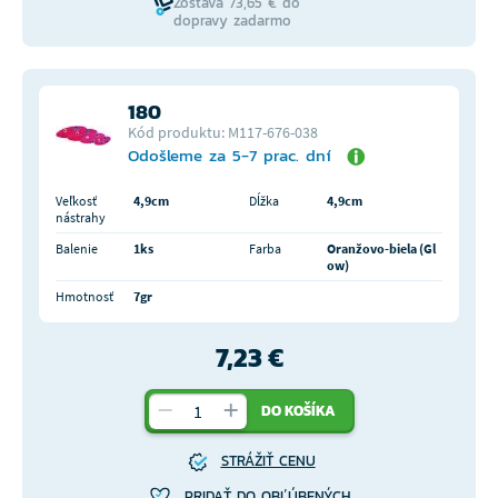
Zostáva 73,65 € do
dopravy zadarmo
180
Kód produktu: M117-676-038
Odošleme za 5-7 prac. dní
Veľkosť
4,9cm
Dĺžka
4,9cm
nástrahy
Balenie
1ks
Farba
Oranžovo-biela (Gl
ow)
Hmotnosť
7gr
7,23 €
DO KOŠÍKA
STRÁŽIŤ CENU
PRIDAŤ DO OBĽÚBENÝCH