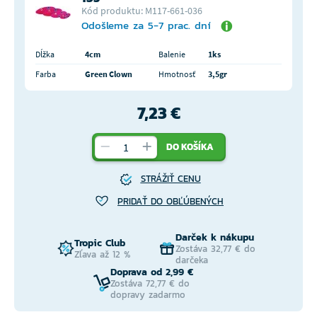
Kód produktu: M117-661-036
Odošleme za 5-7 prac. dní
Dĺžka
4cm
Balenie
1ks
Farba
Green Clown
Hmotnosť
3,5gr
7,23 €
DO KOŠÍKA
STRÁŽIŤ CENU
PRIDAŤ DO OBĽÚBENÝCH
Darček k nákupu
Tropic Club
Zostáva 32,77 € do
Zľava až 12 %
darčeka
Doprava od 2,99 €
Zostáva 72,77 € do
dopravy zadarmo