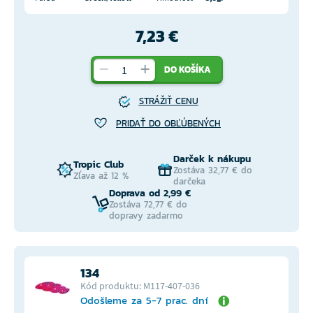
7,23 €
DO KOŠÍKA
STRÁŽIŤ CENU
PRIDAŤ DO OBĽÚBENÝCH
Darček k nákupu
Tropic Club
Zostáva 32,77 € do
Zľava až 12 %
darčeka
Doprava od 2,99 €
Zostáva 72,77 € do
dopravy zadarmo
134
Kód produktu: M117-407-036
Odošleme za 5-7 prac. dní