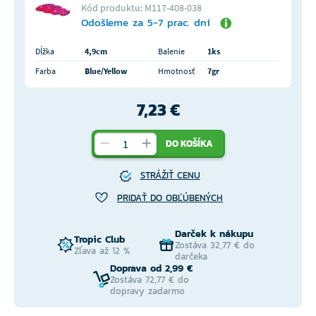
Kód produktu: M117-408-038
Odošleme za 5-7 prac. dní
Dĺžka
4,9cm
Balenie
1ks
Farba
Blue/Yellow
Hmotnosť
7gr
7,23 €
DO KOŠÍKA
STRÁŽIŤ CENU
PRIDAŤ DO OBĽÚBENÝCH
Darček k nákupu
Tropic Club
Zostáva 32,77 € do
Zľava až 12 %
darčeka
Doprava od 2,99 €
Zostáva 72,77 € do
dopravy zadarmo