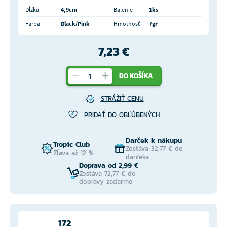
Dĺžka
4,9cm
Balenie
1ks
Farba
Black/Pink
Hmotnosť
7gr
7,23 €
DO KOŠÍKA
STRÁŽIŤ CENU
PRIDAŤ DO OBĽÚBENÝCH
Darček k nákupu
Tropic Club
Zostáva 32,77 € do
Zľava až 12 %
darčeka
Doprava od 2,99 €
Zostáva 72,77 € do
dopravy zadarmo
172