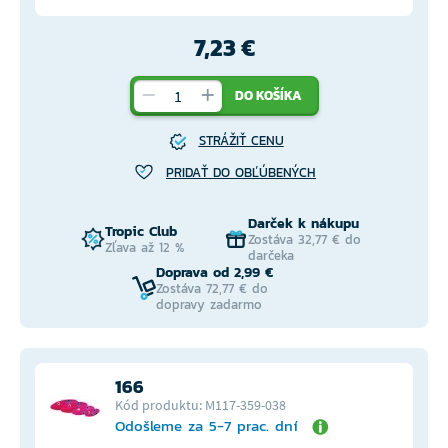
7,23 €
DO KOŠÍKA
STRÁŽIŤ CENU
PRIDAŤ DO OBĽÚBENÝCH
Darček k nákupu
Tropic Club
Zostáva 32,77 € do
Zľava až 12 %
darčeka
Doprava od 2,99 €
Zostáva 72,77 € do
dopravy zadarmo
166
Kód produktu: M117-359-038
Odošleme za 5-7 prac. dní