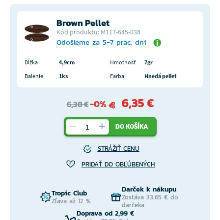
Brown Pellet
Kód produktu: M117-645-038
Odošleme za 5-7 prac. dní
Dĺžka
4,9cm
Hmotnosť
7gr
Balenie
1ks
Farba
Hnedá pellet
6,35 €
-0%
6,38 €
DO KOŠÍKA
STRÁŽIŤ CENU
PRIDAŤ DO OBĽÚBENÝCH
Darček k nákupu
Tropic Club
Zostáva 33,65 € do
Zľava až 12 %
darčeka
Doprava od 2,99 €