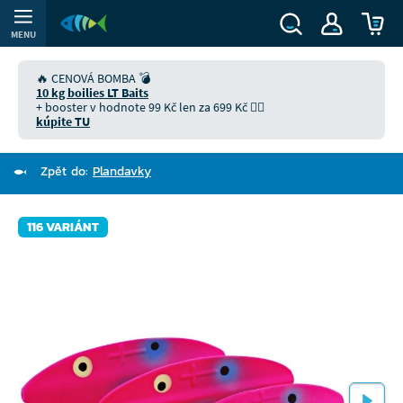
MENU
🔥 CENOVÁ BOMBA 💣
10 kg boilies LT Baits
+ booster v hodnote 99 Kč len za 699 Kč 👉🏻
kúpite TU
Zpět do:
Plandavky
116 VARIÁNT