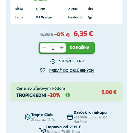
Dĺžka
4,9cm
Balenie
1ks
Farba
MJ Orange
Hmotnosť
7gr
6,35 €
-0%
6,38 €
DO KOŠÍKA
STRÁŽIŤ CENU
PRIDAŤ DO OBĽÚBENÝCH
Cena so zľavovým kódom
5,08 €
-20%
TROPICKEDNI
Darček k nákupu
Tropic Club
Zostáva 33,65 € do
Zľava až 12 %
darčeka
Doprava od 2,99 €
Zostáva 73,65 € do