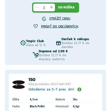
DO KOŠÍKA
STRÁŽIŤ CENU
PRIDAŤ DO OBĽÚBENÝCH
Darček k nákupu
Tropic Club
Zostáva 32,77 € do
Zľava až 12 %
darčeka
Doprava od 2,99 €
Zostáva 72,77 € do
dopravy zadarmo
150
Kód produktu: M117-647-037
Odošleme za 5-7 prac. dní
Dĺžka
4,7cm
Balenie
1ks
Farba
Black Pellet
Hmotnosť
4,5gr