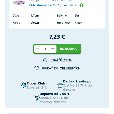
Odošleme za 5-7 prac. dní
Dĺžka
4,7cm
Balenie
1ks
Farba
Clown
Hmotnosť
4,5gr
7,23 €
DO KOŠÍKA
STRÁŽIŤ CENU
PRIDAŤ DO OBĽÚBENÝCH
Darček k nákupu
Tropic Club
Zostáva 32,77 € do
Zľava až 12 %
darčeka
Doprava od 2,99 €
Zostáva 72,77 € do
dopravy zadarmo