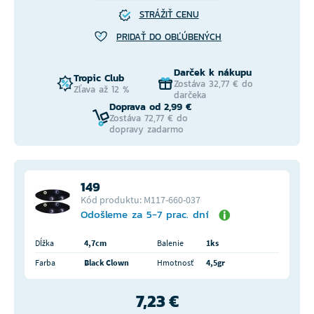
STRÁŽIŤ CENU
PRIDAŤ DO OBĽÚBENÝCH
Darček k nákupu
Tropic Club
Zostáva 32,77 € do
Zľava až 12 %
darčeka
Doprava od 2,99 €
Zostáva 72,77 € do
dopravy zadarmo
149
Kód produktu: M117-660-037
Odošleme za 5-7 prac. dní
Dĺžka
4,7cm
Balenie
1ks
Farba
Black Clown
Hmotnosť
4,5gr
7,23 €