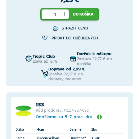
DO KOŠÍKA
STRÁŽIŤ CENU
PRIDAŤ DO OBĽÚBENÝCH
Darček k nákupu
Tropic Club
Zostáva 32,77 € do
Zľava až 12 %
darčeka
Doprava od 2,99 €
Zostáva 72,77 € do
dopravy zadarmo
133
Kód produktu: M117-357-036
Odošleme za 5-7 prac. dní
Dĺžka
4cm
Balenie
1ks
Farba
Green/Yellow
Hmotnosť
3,5gr