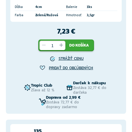
Dĺžka
4cm
Balenie
1ks
Farba
Zelená/Ružová
Hmotnosť
3,5gr
7,23 €
DO KOŠÍKA
STRÁŽIŤ CENU
PRIDAŤ DO OBĽÚBENÝCH
Darček k nákupu
Tropic Club
Zostáva 32,77 € do
Zľava až 12 %
darčeka
Doprava od 2,99 €
Zostáva 72,77 € do
dopravy zadarmo
135