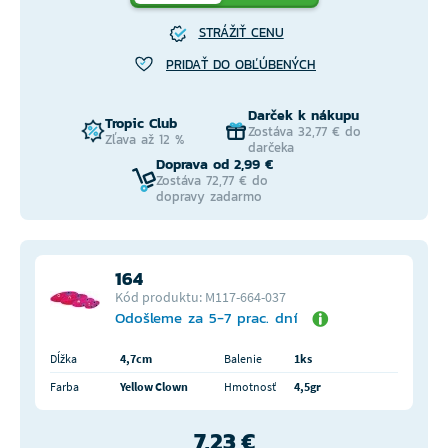
STRÁŽIŤ CENU
PRIDAŤ DO OBĽÚBENÝCH
Darček k nákupu
Tropic Club
Zostáva 32,77 € do
Zľava až 12 %
darčeka
Doprava od 2,99 €
Zostáva 72,77 € do
dopravy zadarmo
164
Kód produktu: M117-664-037
Odošleme za 5-7 prac. dní
Dĺžka
4,7cm
Balenie
1ks
Farba
Yellow Clown
Hmotnosť
4,5gr
7,23 €