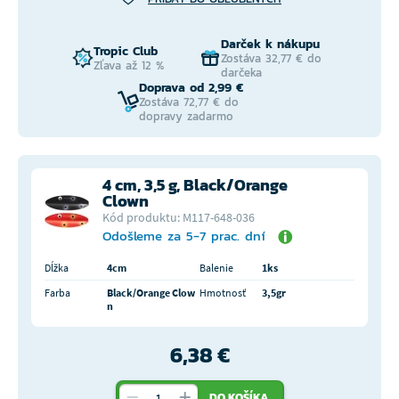
Darček k nákupu
Tropic Club
Zostáva 32,77 € do
Zľava až 12 %
darčeka
Doprava od 2,99 €
Zostáva 72,77 € do
dopravy zadarmo
4 cm, 3,5 g, Black/Orange
Clown
Kód produktu: M117-648-036
Odošleme za 5-7 prac. dní
Dĺžka
4cm
Balenie
1ks
Farba
Black/Orange Clow
Hmotnosť
3,5gr
n
6,38 €
DO KOŠÍKA