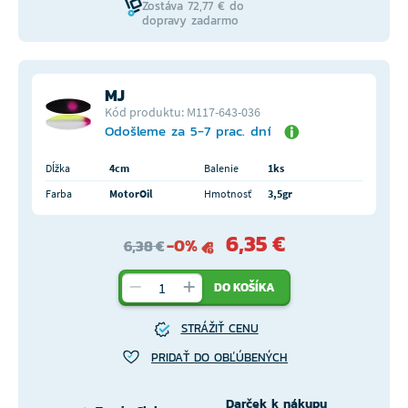
Zostáva 72,77 € do
dopravy zadarmo
MJ
Kód produktu: M117-643-036
Odošleme za 5-7 prac. dní
Dĺžka
4cm
Balenie
1ks
Farba
MotorOil
Hmotnosť
3,5gr
6,35 €
-0%
6,38 €
DO KOŠÍKA
STRÁŽIŤ CENU
PRIDAŤ DO OBĽÚBENÝCH
Darček k nákupu