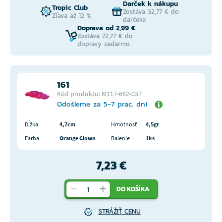
Darček k nákupu
Tropic Club
Zostáva 32,77 € do
Zľava až 12 %
darčeka
Doprava od 2,99 €
Zostáva 72,77 € do
dopravy zadarmo
161
Kód produktu: M117-662-037
Odošleme za 5-7 prac. dní
Dĺžka
4,7cm
Hmotnosť
4,5gr
Farba
Orange Clown
Balenie
1ks
7,23 €
DO KOŠÍKA
STRÁŽIŤ CENU