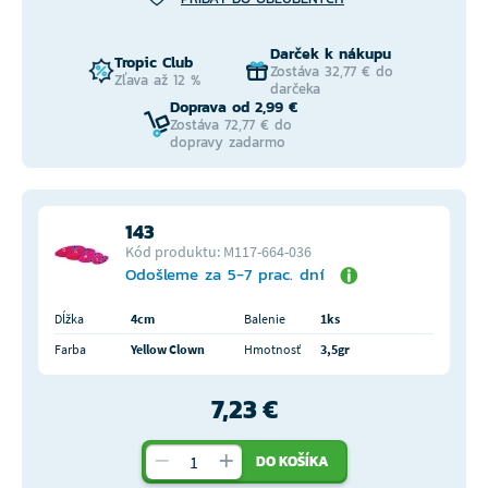
Darček k nákupu
Tropic Club
Zostáva 32,77 € do
Zľava až 12 %
darčeka
Doprava od 2,99 €
Zostáva 72,77 € do
dopravy zadarmo
143
Kód produktu: M117-664-036
Odošleme za 5-7 prac. dní
Dĺžka
4cm
Balenie
1ks
Farba
Yellow Clown
Hmotnosť
3,5gr
7,23 €
DO KOŠÍKA