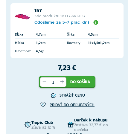
157
Kód produktu: M117-661-037
Odošleme za 5-7 prac. dní
Dĺžka
4,7cm
Šírka
4,5cm
Hĺbka
1,2cm
Rozmery
11x4,5x1,2cm
Hmotnosť
4,5gr
7,23 €
DO KOŠÍKA
STRÁŽIŤ CENU
PRIDAŤ DO OBĽÚBENÝCH
Darček k nákupu
Tropic Club
Zostáva 32,77 € do
Zľava až 12 %
darčeka