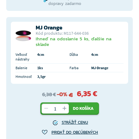
dopravy zadarmo
MJ Orange
Kód produktu: M117-644-036
Ihneď na odoslanie 5 ks, ďalšie na
sklade
Veľkosť
4cm
Dĺžka
4cm
nástrahy
Balenie
1ks
Farba
MJ Orange
Hmotnosť
3,5gr
6,35 €
-0%
6,38 €
DO KOŠÍKA
STRÁŽIŤ CENU
PRIDAŤ DO OBĽÚBENÝCH