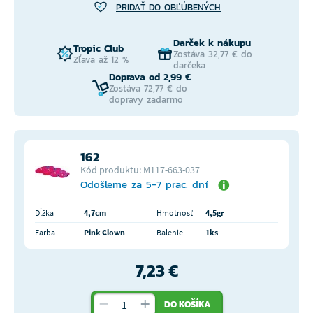
PRIDAŤ DO OBĽÚBENÝCH
Darček k nákupu
Tropic Club
Zostáva 32,77 € do
Zľava až 12 %
darčeka
Doprava od 2,99 €
Zostáva 72,77 € do
dopravy zadarmo
162
Kód produktu: M117-663-037
Odošleme za 5-7 prac. dní
Dĺžka
4,7cm
Hmotnosť
4,5gr
Farba
Pink Clown
Balenie
1ks
7,23 €
DO KOŠÍKA