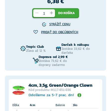
6,38 €
DO KOŠÍKA
STRÁŽIŤ CENU
PRIDAŤ DO OBĽÚBENÝCH
Darček k nákupu
Tropic Club
Zostáva 33,62 € do
Zľava až 12 %
darčeka
Doprava od 2,99 €
Zostáva 73,62 € do
dopravy zadarmo
4cm, 3,5g, Green/Orange Clown
Kód produktu: M117-651-036
Odošleme za 5-7 prac. dní
Dĺžka
4cm
Balenie
1ks