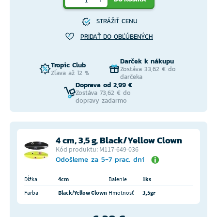
STRÁŽIŤ CENU
PRIDAŤ DO OBĽÚBENÝCH
Darček k nákupu
Tropic Club
Zostáva 33,62 € do
Zľava až 12 %
darčeka
Doprava od 2,99 €
Zostáva 73,62 € do
dopravy zadarmo
4 cm, 3,5 g, Black/Yellow Clown
Kód produktu: M117-649-036
Odošleme za 5-7 prac. dní
Dĺžka
4cm
Balenie
1ks
Farba
Black/Yellow Clown
Hmotnosť
3,5gr