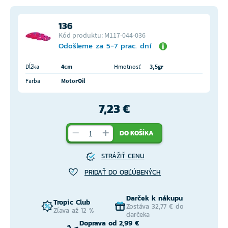
136
Kód produktu: M117-044-036
Odošleme za 5-7 prac. dní
Dĺžka
4cm
Hmotnosť
3,5gr
Farba
MotorOil
7,23 €
DO KOŠÍKA
STRÁŽIŤ CENU
PRIDAŤ DO OBĽÚBENÝCH
Darček k nákupu
Tropic Club
Zostáva 32,77 € do
Zľava až 12 %
darčeka
Doprava od 2,99 €