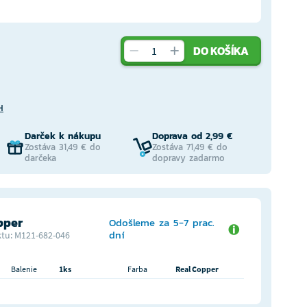
DO KOŠÍKA
H
Darček k nákupu
Doprava od 2,99 €
Zostáva 31,49 € do
Zostáva 71,49 € do
darčeka
dopravy zadarmo
pper
Odošleme za 5-7 prac.
dní
tu: M121-682-046
Balenie
1ks
Farba
Real Copper