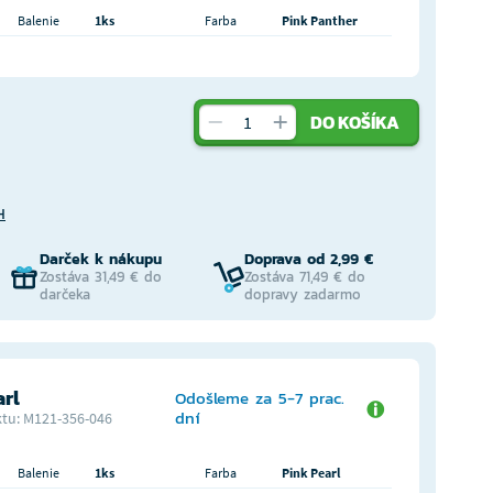
Balenie
1ks
Farba
Pink Panther
DO KOŠÍKA
H
Darček k nákupu
Doprava od 2,99 €
Zostáva 31,49 € do
Zostáva 71,49 € do
darčeka
dopravy zadarmo
arl
Odošleme za 5-7 prac.
dní
tu: M121-356-046
Balenie
1ks
Farba
Pink Pearl