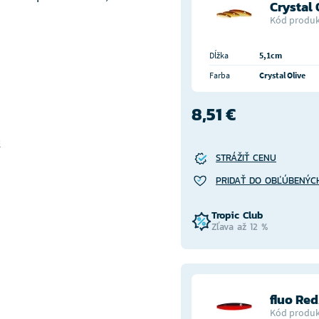
Crystal 
Kód produk
Dĺžka
5,1cm
Farba
Crystal Olive
8,51 €
k
STRÁŽIŤ CENU
PRIDAŤ DO OBĽÚBENÝC
Tropic Club
Zľava až 12 %
fluo Re
Kód produk