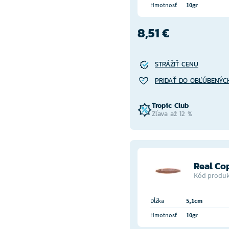
Hmotnosť
10gr
8,51 €
STRÁŽIŤ CENU
PRIDAŤ DO OBĽÚBENÝC
Tropic Club
Zľava až 12 %
Real Co
Kód produk
Dĺžka
5,1cm
Hmotnosť
10gr