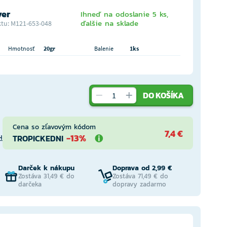
ver
Ihneď na odoslanie 5 ks,
ďalšie na sklade
tu: M121-653-048
Hmotnosť
20gr
Balenie
1ks
DO KOŠÍKA
Cena so zľavovým kódom
7,4 €
-13%
TROPICKEDNI
H
Darček k nákupu
Doprava od 2,99 €
Zostáva 31,49 € do
Zostáva 71,49 € do
darčeka
dopravy zadarmo