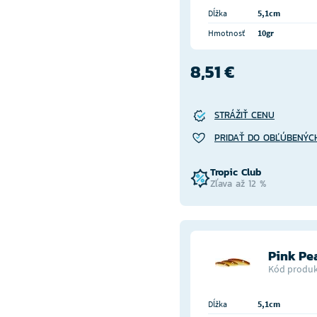
Dĺžka
5,1cm
Hmotnosť
10gr
8,51 €
STRÁŽIŤ CENU
PRIDAŤ DO OBĽÚBENÝC
Tropic Club
Zľava až 12 %
Pink Pe
Kód produk
Dĺžka
5,1cm