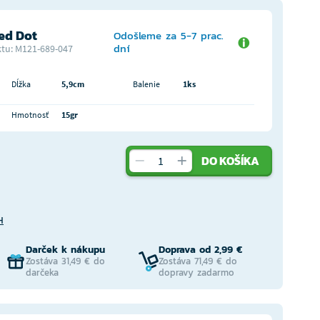
Red Dot
Odošleme za 5-7 prac.
dní
tu: M121-689-047
Dĺžka
5,9cm
Balenie
1ks
Hmotnosť
15gr
DO KOŠÍKA
H
Darček k nákupu
Doprava od 2,99 €
Zostáva 31,49 € do
Zostáva 71,49 € do
darčeka
dopravy zadarmo