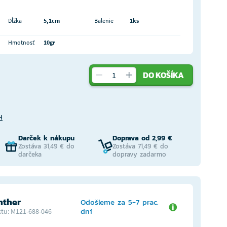
Dĺžka
5,1cm
Balenie
1ks
Hmotnosť
10gr
DO KOŠÍKA
H
Darček k nákupu
Doprava od 2,99 €
Zostáva 31,49 € do
Zostáva 71,49 € do
darčeka
dopravy zadarmo
nther
Odošleme za 5-7 prac.
dní
tu: M121-688-046