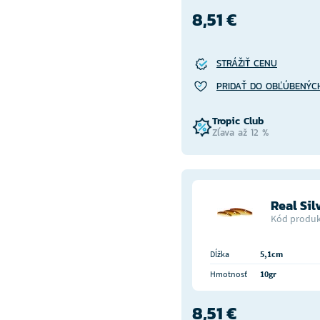
8,51 €
STRÁŽIŤ CENU
PRIDAŤ DO OBĽÚBENÝC
Tropic Club
Zľava až 12 %
Real Sil
Kód produk
Dĺžka
5,1cm
Hmotnosť
10gr
8,51 €