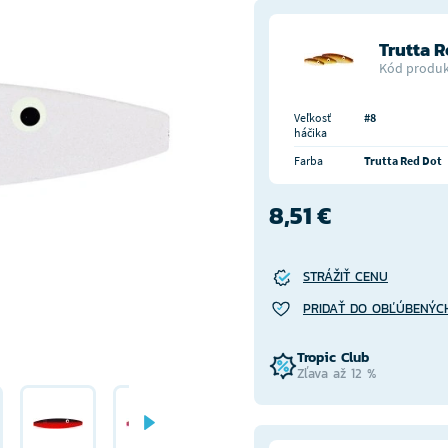
Trutta 
Kód produk
Veľkosť
#8
háčika
Farba
Trutta Red Dot
8,51 €
STRÁŽIŤ CENU
PRIDAŤ DO OBĽÚBENÝC
Tropic Club
Zľava až 12 %