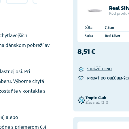
Real Sil
Kód produk
Dĺžka
7,6cm
chytľavejších
Farba
Real Silver
 na dánskom pobreží av
8,51 €
STRÁŽIŤ CENU
stnej osi. Pri
PRIDAŤ DO OBĽÚBENÝC
áberu. Výborne chytá
zostaňte v kontakte s
Tropic Club
Zľava až 12 %
#8) alebo
rbóne s priemerom 0,4