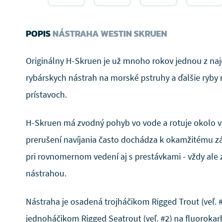
POPIS
NÁSTRAHA WESTIN SKRUEN
Originálny H-Skruen je už mnoho rokov jednou z naj
rybárskych nástrah na morské pstruhy a ďalšie ryby
prístavoch.
H-Skruen má zvodný pohyb vo vode a rotuje okolo vla
prerušení navíjania často dochádza k okamžitému z
pri rovnomernom vedení aj s prestávkami - vždy ale 
nástrahou.
Nástraha je osadená trojháčikom Rigged Trout (veľ. 
jednoháčikom Rigged Seatrout (veľ. #2) na fluoroka