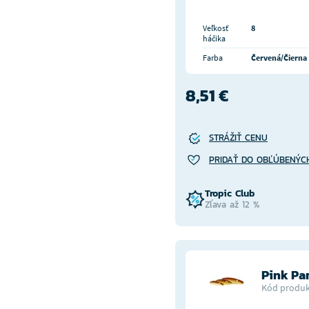
Veľkosť
8
háčika
Farba
Červená/Čierna
8,51 €
STRÁŽIŤ CENU
PRIDAŤ DO OBĽÚBENÝC
Tropic Club
Zľava až 12 %
Pink Pa
Kód produk