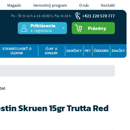
Magazín
Vernostný program
O nás
Kontakt
+421 220 570 777
Po - Št: 9–12 h a 13–15:30 h, Pia: 9–14 h
Prihlásenie
Prázdny
a registrácia
STAROSTLIVOSŤ O
ČLNY A
DARČEKY
PET
ČOSKORO
ZNAČKY
ÚLOVOK
SONARY
Dot
tin Skruen 15gr Trutta Red