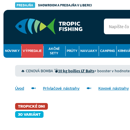
PREDAJŇA
SHOWROOM A PREDAJŇA V LIBERCI
AKČNÉ
NOVINKY
VÝPREDAJE
PRÚTY
NAVIJAKY
CAMPING
KRMIV
SETY
🔥 CENOVÁ BOMBA 💣
10 kg boilies LT Baits
+ booster v hodnote 9
Úvod
Prívlačové nástrahy
Kovové nástrahy
TROPICKÉ DNI
30 VARIÁNT