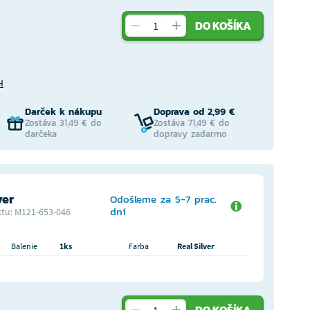
DO KOŠÍKA
H
Darček k nákupu
Doprava od 2,99 €
Zostáva 31,49 € do
Zostáva 71,49 € do
darčeka
dopravy zadarmo
ver
Odošleme za 5-7 prac.
dní
tu: M121-653-046
Balenie
1ks
Farba
Real Silver