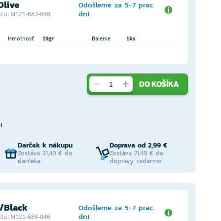
Olive
Odošleme za 5-7 prac.
dní
tu: M121-683-046
Hmotnosť
10gr
Balenie
1ks
DO KOŠÍKA
H
Darček k nákupu
Doprava od 2,99 €
Zostáva 31,49 € do
Zostáva 71,49 € do
darčeka
dopravy zadarmo
d/Black
Odošleme za 5-7 prac.
dní
tu: M121-684-046