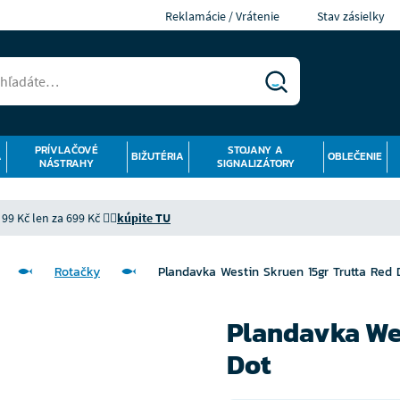
Reklamácie / Vrátenie
Stav zásielky
PRÍVLAČOVÉ
STOJANY A
Á
BIŽUTÉRIA
OBLEČENIE
NÁSTRAHY
SIGNALIZÁTORY
9 Kč len za 699 Kč 👉🏻
kúpite TU
Rotačky
Plandavka Westin Skruen 15gr Trutta Red 
Plandavka Wes
Dot