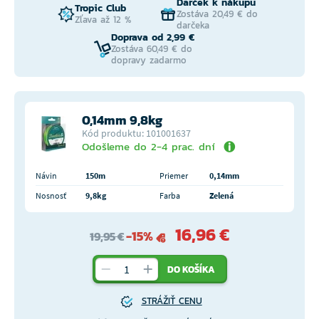
Darček k nákupu
Tropic Club
Zostáva 20,49 € do
Zľava až 12 %
darčeka
Doprava od 2,99 €
Zostáva 60,49 € do
dopravy zadarmo
0,14mm 9,8kg
Kód produktu: 101001637
Odošleme do 2-4 prac. dní
Návin
150m
Priemer
0,14mm
Nosnosť
9,8kg
Farba
Zelená
16,96 €
-15%
19,95 €
DO KOŠÍKA
STRÁŽIŤ CENU