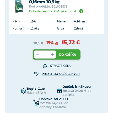
0,16mm 10,9kg
Kód produktu: 101001638
Odošleme do 2-4 prac. dní
Návin
150m
Priemer
0,16mm
Nosnosť
10,9kg
Farba
Zelená
15,72 €
-15%
18,5 €
DO KOŠÍKA
STRÁŽIŤ CENU
PRIDAŤ DO OBĽÚBENÝCH
Darček k nákupu
Tropic Club
Zostáva 24,28 € do
Zľava až 12 %
darčeka
Doprava od 2,99 €
Zostáva 64,28 € do
dopravy zadarmo