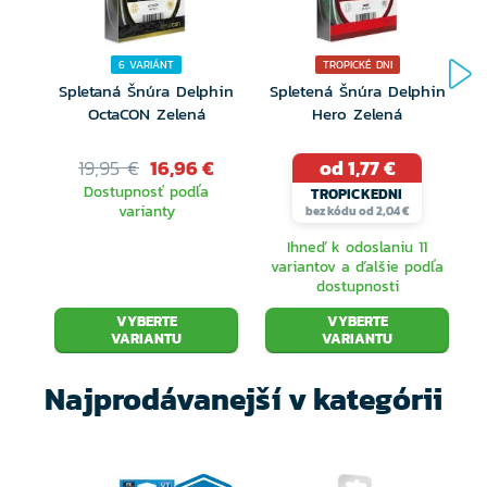
6 VARIÁNT
TROPICKÉ DNI
Spletaná Šnúra Delphin
Spletená Šnúra Delphin
OctaCON Zelená
Hero Zelená
19,95 €
16,96 €
od 1,77 €
Dostupnosť podľa
TROPICKEDNI
varianty
bez kódu od 2,04 €
Ihneď k odoslaniu 11
variantov a ďalšie podľa
dostupnosti
VYBERTE
VYBERTE
VARIANTU
VARIANTU
Najprodávanejší v kategórii