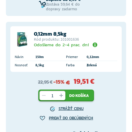
Zostáva 59,64 € do
dopravy zadarmo
0,12mm 8,5kg
Kód produktu: 101001636
Odošleme do 2-4 prac. dní
Návin
150m
Priemer
0,12mm
Nosnosť
8,5kg
Farba
Zelená
19,51 €
-15%
22,95 €
DO KOŠÍKA
STRÁŽIŤ CENU
PRIDAŤ DO OBĽÚBENÝCH