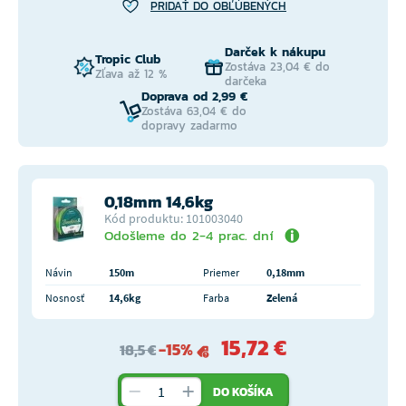
PRIDAŤ DO OBĽÚBENÝCH
Darček k nákupu
Tropic Club
Zostáva 23,04 € do
Zľava až 12 %
darčeka
Doprava od 2,99 €
Zostáva 63,04 € do
dopravy zadarmo
0,18mm 14,6kg
Kód produktu: 101003040
Odošleme do 2-4 prac. dní
Návin
150m
Priemer
0,18mm
Nosnosť
14,6kg
Farba
Zelená
15,72 €
-15%
18,5 €
DO KOŠÍKA