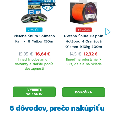
9 VARIÁNT
15% ZĽAVA
Pletená Šnúra Shimano
Pletená Šnúra Delphin
Kairiki 8 Yellow 150m
HotSpod 4 Oranžová
0,14mm 9,10kg 300m
19,95 €
16,64 €
14,5 €
12,32 €
Ihneď k odoslaniu 4
Ihneď na odoslanie >
varianty a ďalšie podľa
5 ks, ďalšie na sklade
dostupnosti
VYBERTE
VARIANTU
6 dôvodov, prečo
nakúpiť u