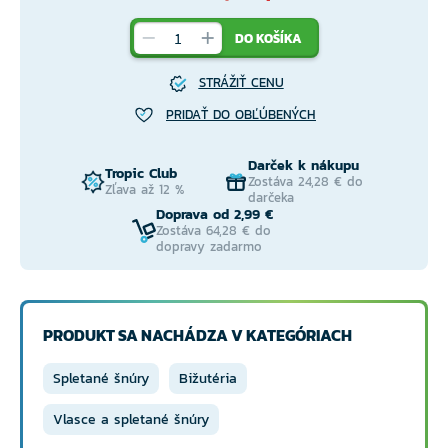
DO KOŠÍKA
STRÁŽIŤ CENU
PRIDAŤ DO OBĽÚBENÝCH
Darček k nákupu
Tropic Club
Zostáva 24,28 € do
Zľava až 12 %
darčeka
Doprava od 2,99 €
Zostáva 64,28 € do
dopravy zadarmo
PRODUKT SA NACHÁDZA V KATEGÓRIACH
Spletané šnúry
Bižutéria
Vlasce a spletané šnúry