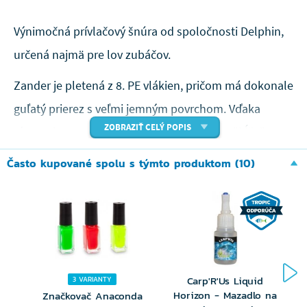
Výnimočná prívlačový šnúra od spoločnosti Delphin,
určená najmä pre lov zubáčov.
Zander je pletená z 8. PE vlákien, pričom má dokonale
guľatý prierez s veľmi jemným povrchom. Vďaka
ZOBRAZIŤ CELÝ POPIS
týmto vlastnostiam očkami prútu doslova "kĺže" a
umožňuje okamžitý kontakt s nástrahou.
Často kupované spolu s týmto produktom (10)
Okrem toho disponuje už pri malom priemere
výbornú nosnosťou a oderuvzdornosťou. Špecifická
zelená fluo farba zaisťuje jej dobrú viditeľnosť v
akýchkoľvek podmienkach, aj pri nočnom love.
Nespornou devízou je jej farebná stálosť.
Carp'R'Us Liquid
3 VARIANTY
Horizon - Mazadlo na
Značkovač Anaconda