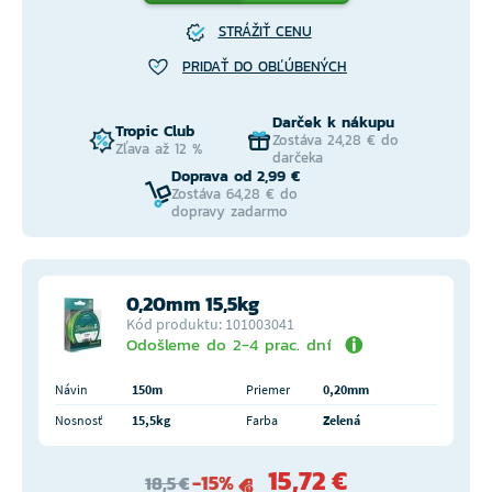
STRÁŽIŤ CENU
PRIDAŤ DO OBĽÚBENÝCH
Darček k nákupu
Tropic Club
Zostáva 24,28 € do
Zľava až 12 %
darčeka
Doprava od 2,99 €
Zostáva 64,28 € do
dopravy zadarmo
0,20mm 15,5kg
Kód produktu: 101003041
Odošleme do 2-4 prac. dní
Návin
150m
Priemer
0,20mm
Nosnosť
15,5kg
Farba
Zelená
15,72 €
-15%
18,5 €