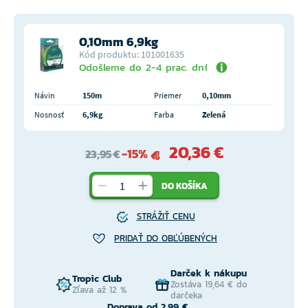
0,10mm 6,9kg
Kód produktu: 101001635
Odošleme do 2-4 prac. dní
Návin
150m
Priemer
0,10mm
Nosnosť
6,9kg
Farba
Zelená
20,36 €
-15%
23,95 €
DO KOŠÍKA
STRÁŽIŤ CENU
PRIDAŤ DO OBĽÚBENÝCH
Darček k nákupu
Tropic Club
Zostáva 19,64 € do
Zľava až 12 %
darčeka
Doprava od 2,99 €