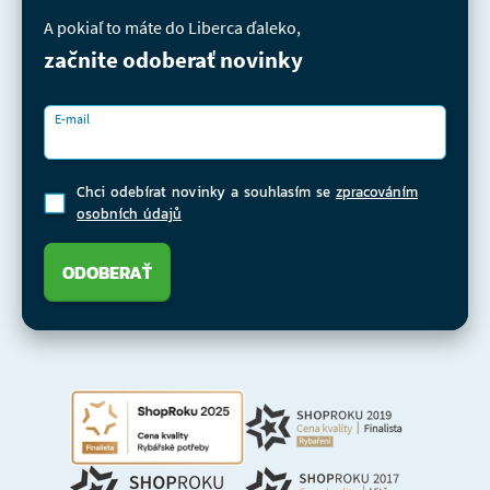
A pokiaľ to máte do Liberca ďaleko,
začnite odoberať novinky
E-mail
Chci odebírat novinky a souhlasím se
zpracováním
osobních údajů
ODOBERAŤ