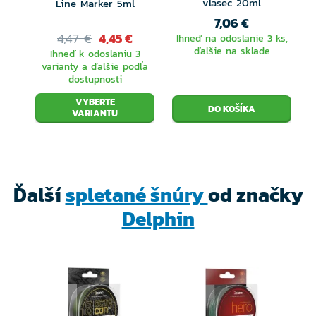
vlasec 20ml
Line Marker 5ml
Vlákna, z ktorých je šnúra pletená sú vyrobené z
7,06 €
farebného granulátu, čo znamená, že farba nemôže
4,47 €
4,45 €
Ihneď na odoslanie 3 ks,
vyblednúť ani po dlhodobejšom používaní, tak ako sa
ďalšie na sklade
Ihneď k odoslaniu 3
varianty a ďalšie podľa
to pri šnúrach bežne stáva.
dostupnosti
VYBERTE
VARIANTU
Ďalší
spletané šnúry
od značky
Delphin