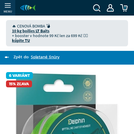
MENU
🔥 CENOVÁ BOMBA 💣
10 kg boilies LT Baits
+ booster v hodnote 99 Kč len za 699 Kč 👉🏻
kúpite TU
Zpět do:
Spletané šnúry
6 VARIÁNT
15% ZĽAVA