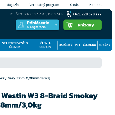
Magazín
Vernostný program
O nás
Kontakt
+421 220 570 777
Po - Št: 9–12 h a 13–15:30 h, Pia: 9–14 h
Prihlásenie
Prázdny
a registrácia
STAROSTLIVOSŤ O
ČLNY A
DARČEKY
PET
ČOSKORO
ZNAČKY
ÚLOVOK
SONARY
mokey Grey 150m 0,08mm/3,0kg
a Westin W3 8-Braid Smokey
,08mm/3,0kg