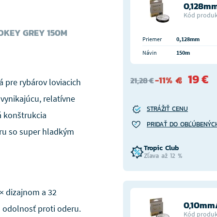
0,128mm
Kód produk
OKEY GREY 150M
Priemer
0,128mm
Návin
150m
19 €
-11%
21,28 €
 pre rybárov loviacich
vynikajúcu, relatívne
STRÁŽIŤ CENU
 konštrukcia
PRIDAŤ DO OBĽÚBENÝC
ru so super hladkým
Tropic Club
Zľava až 12 %
× dizajnom a 32
0,10mm/
ú odolnosť proti oderu.
Kód produk