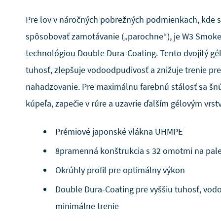
Pre lov v náročných pobrežných podmienkach, kde s
spôsobovať zamotávanie („parochne“), je W3 Smoke
technológiou Double Dura-Coating. Tento dvojitý gé
tuhosť, zlepšuje vodoodpudivosť a znižuje trenie pre
nahadzovanie. Pre maximálnu farebnú stálosť sa šn
kúpeľa, zapečie v rúre a uzavrie ďalším gélovým vrst
Prémiové japonské vlákna UHMPE
8pramenná konštrukcia s 32 omotmi na pal
Okrúhly profil pre optimálny výkon
Double Dura-Coating pre vyššiu tuhosť, vod
minimálne trenie