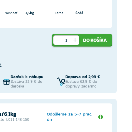
Nosnosť
3,5kg
Farba
Šedá
DO KOŠÍKA
H
Darček k nákupu
Doprava od 2,99 €
Zostáva 22,9 € do
Zostáva 62,9 € do
darčeka
dopravy zadarmo
/6,1kg
Odošleme za 5-7 prac.
dní
tu: L011-148-150