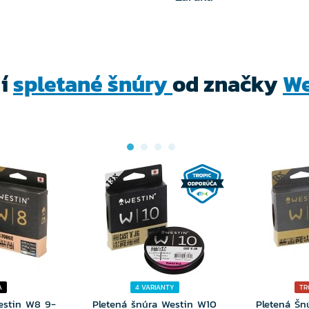
ší
spletané šnúry
od značky
We
A
4 VARIANTY
TR
estin W8 9-
Pletená šnúra Westin W10
Pletená Šn