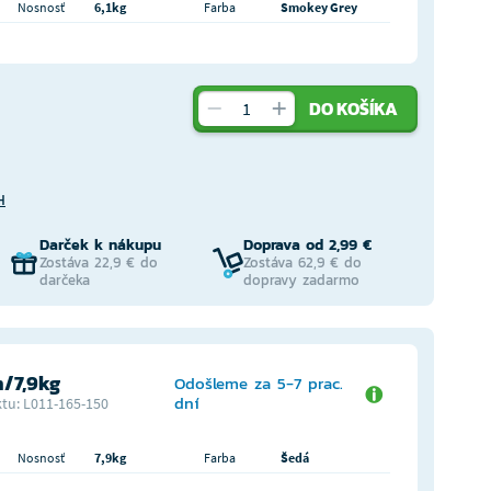
Nosnosť
6,1kg
Farba
Smokey Grey
DO KOŠÍKA
H
Darček k nákupu
Doprava od 2,99 €
Zostáva 22,9 € do
Zostáva 62,9 € do
darčeka
dopravy zadarmo
/7,9kg
Odošleme za 5-7 prac.
dní
tu: L011-165-150
Nosnosť
7,9kg
Farba
Šedá