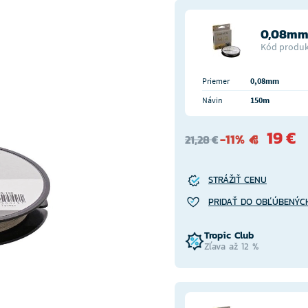
0,08mm
Kód produk
Priemer
0,08mm
Návin
150m
19 €
-11%
21,28 €
STRÁŽIŤ CENU
PRIDAŤ DO OBĽÚBENÝC
Tropic Club
Zľava až 12 %