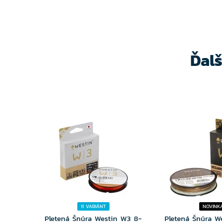
Ďal
11 VARIÁNT
NOVINK
Pletená Šnúra Westin W3 8-
Pletená Šnúra W