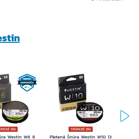
stin
OPICKÉ DNI
TROPICKÉ DNI
úra Westin W6 8
Pletená Šnúra Westin W10 13
Plet