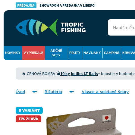
PREDAJŇA
SHOWROOM A PREDAJŇA V LIBERCI
AKČNÉ
NOVINKY
VÝPREDAJE
PRÚTY
NAVIJAKY
CAMPING
KRMIV
SETY
🔥 CENOVÁ BOMBA 💣
10 kg boilies LT Baits
+ booster v hodnote 9
Úvod
Bižutéria
Vlasce a spletané šnúry
6 VARIÁNT
11% ZĽAVA