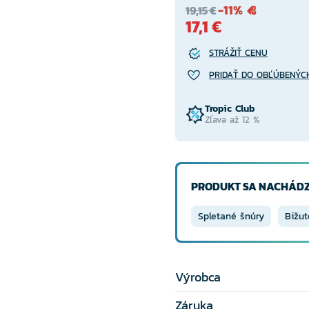
-11%
19,15 €
17,1 €
STRÁŽIŤ CENU
PRIDAŤ DO OBĽÚBENÝC
Tropic Club
Zľava až 12 %
PRODUKT SA NACHÁDZ
Spletané šnúry
Bižut
Výrobca
Záruka