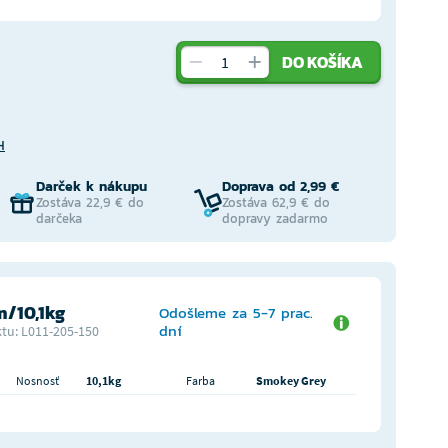
DO KOŠÍKA
H
Darček k nákupu
Doprava od 2,99 €
Zostáva 22,9 € do
Zostáva 62,9 € do
darčeka
dopravy zadarmo
/10,1kg
Odošleme za 5-7 prac.
dní
tu: L011-205-150
Nosnosť
10,1kg
Farba
Smokey Grey