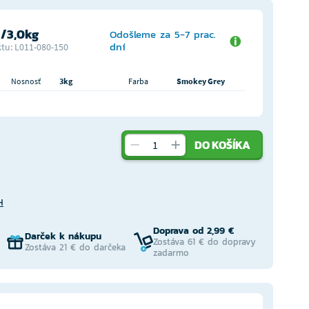
/3,0kg
Odošleme za 5-7 prac.
dní
tu: L011-080-150
Nosnosť
3kg
Farba
Smokey Grey
DO KOŠÍKA
H
Doprava od 2,99 €
Darček k nákupu
Zostáva 61 € do dopravy
Zostáva 21 € do darčeka
zadarmo