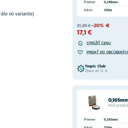
Priemer
0,148mm
Návin
150m
áte vo variante)
-20%
21,28 €
17,1 €
STRÁŽIŤ CENU
PRIDAŤ DO OBĽÚBENÝC
Tropic Club
Zľava až 12 %
0,165mm
Kód produk
Priemer
0,165mm
Návin
150m