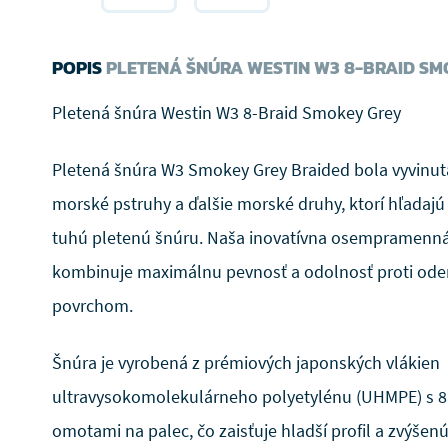
POPIS
PLETENÁ ŠNÚRA WESTIN W3 8-BRAID SM
Pletená šnúra Westin W3 8-Braid Smokey Grey
Pletená šnúra W3 Smokey Grey Braided bola vyvinutá
morské pstruhy a ďalšie morské druhy, ktorí hľadajú 
tuhú pletenú šnúru. Naša inovatívna osempramenná
kombinuje maximálnu pevnosť a odolnosť proti ode
povrchom.
Šnúra je vyrobená z prémiových japonských vlákien
ultravysokomolekulárneho polyetylénu (UHMPE) s 8
omotami na palec, čo zaisťuje hladší profil a zvýšen