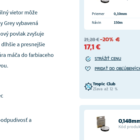
ilný vietor môže
Priemer
0,10mm
y Grey vybavená
Návin
150m
lový povlak zvyšuje
-20%
21,28 €
 dlhšie a presnejšie
17,1 €
úra máča do farbiaceho
STRÁŽIŤ CENU
vou.
PRIDAŤ DO OBĽÚBENÝC
Tropic Club
Zľava až 12 %
ec
oodpudivosť a
0,148mm
Kód produk