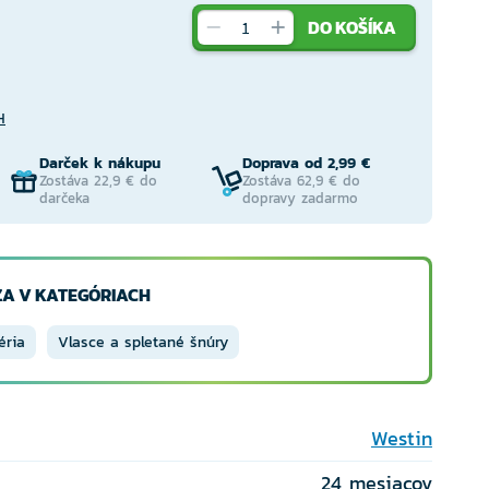
DO KOŠÍKA
H
Darček k nákupu
Doprava od 2,99 €
Zostáva 22,9 € do
Zostáva 62,9 € do
darčeka
dopravy zadarmo
A V KATEGÓRIACH
éria
Vlasce a spletané šnúry
Westin
24 mesiacov