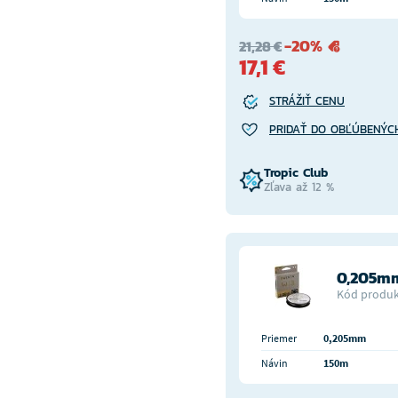
-20%
21,28 €
17,1 €
STRÁŽIŤ CENU
PRIDAŤ DO OBĽÚBENÝC
Tropic Club
Zľava až 12 %
0,205mm
Kód produk
Priemer
0,205mm
Návin
150m