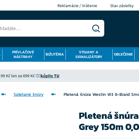
Reklamácie / Vrátenie
Stav zásielky
PRÍVLAČOVÉ
STOJANY A
Á
BIŽUTÉRIA
OBLEČENIE
NÁSTRAHY
SIGNALIZÁTORY
9 Kč len za 699 Kč 👉🏻
kúpite TU
Spletané šnúry
Pletená šnúra Westin W3 8-Braid S
Pletená šnúr
Grey 150m 0