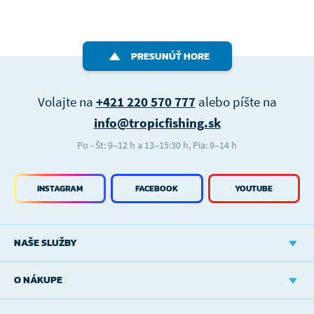
PRESUNÚŤ HORE
Volajte na
+421 220 570 777
alebo píšte na
info@tropicfishing.sk
Po - Št: 9–12 h a 13–15:30 h, Pia: 9–14 h
INSTAGRAM
FACEBOOK
YOUTUBE
NAŠE SLUŽBY
O NÁKUPE