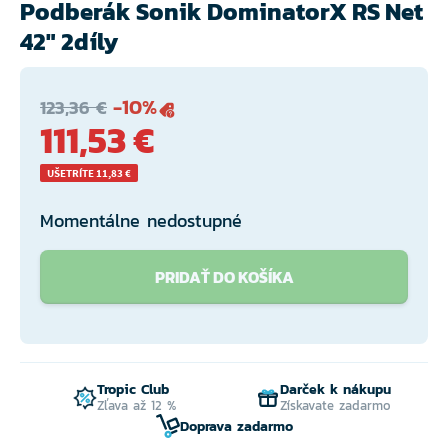
Podberák Sonik DominatorX RS Net
42" 2díly
-10%
123,36 €
111,53 €
UŠETRÍTE 11,83 €
Momentálne nedostupné
PRIDAŤ DO KOŠÍKA
Tropic Club
Darček k nákupu
Zľava až 12 %
Získavate zadarmo
Doprava zadarmo