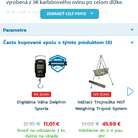
vyrobená z 3K karbónového ovinu po celom dĺžke.
Rukoväť je potiahnutá kvalitnou japonskou
ZOBRAZIŤ CELÝ POPIS
zmršťovacie gumou.
Parametre
Špecifikácia:
Často kupované spolu s týmto produktom (6)
Ľahká a odolná karbónová konštrukcia
Anodizovaný a laserom vyrytý kríž na držanie
ramien
3K karbónový ovin po celom dĺžke tyče a
15% ZĽAVA
10% ZĽAVA
rukoväť z japonskej zmršťovacej gumy
Digitálna Váha Delphin
Vážiaci Trojnožka NGT
R
Zelená sieťka sa šesťuholníkovými okami po
Sporta
Weighing Tripod System
stranách pre ľahký prietok vody
12,95 €
11,01 €
51,02 €
45,69 €
Ihneď na odoslanie 3 ks,
Slučka pre upevnenie sieťky
Odošleme do 2-4 prac.
ďalšie na sklade
dní