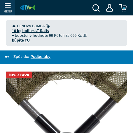
MENU
🔥 CENOVÁ BOMBA 💣
10 kg boilies LT Baits
+ booster v hodnote 99 Kč len za 699 Kč 👉🏻
kúpite TU
Zpět do:
Podberáky
10% ZĽAVA