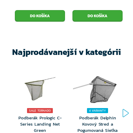
95 cm hlboká sieťka sa super mäkká
sieťovinou v spodnej časti
Anodizovaná laserom vyrytá koncovka
podberáku
Dodávaný s tenkým prepravným obalom
Najprodávanejší v kategórii
SALE TORNADO
4 VARIANTY
Podberák Prologic C-
Podberák Delphin
Series Landing Net
Kovový Stred a
Green
Pogumovaná Sieťka