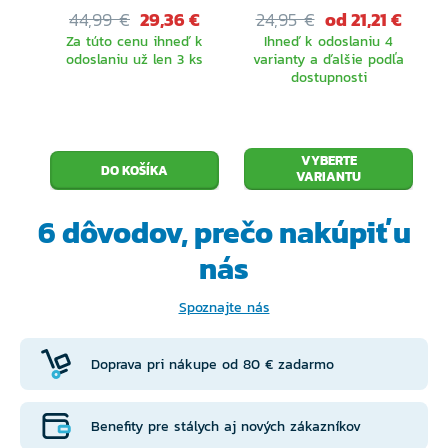
44,99 €
29,36 €
24,95 €
od 21,21 €
Za túto cenu ihneď k
Ihneď k odoslaniu 4
odoslaniu už len 3 ks
varianty a ďalšie podľa
dostupnosti
VYBERTE
VARIANTU
6 dôvodov, prečo
nakúpiť u
nás
Spoznajte nás
Doprava pri nákupe od 80 € zadarmo
Benefity pre stálych aj nových zákazníkov