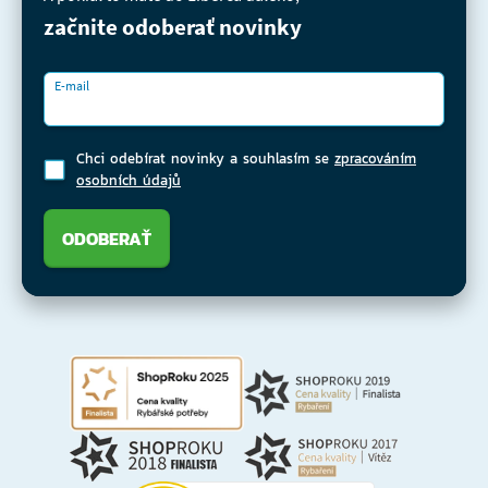
začnite odoberať novinky
E-mail
Chci odebírat novinky a souhlasím se
zpracováním
osobních údajů
ODOBERAŤ