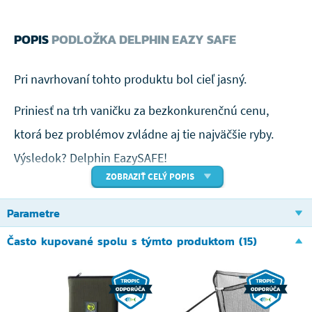
POPIS
PODLOŽKA DELPHIN EAZY SAFE
Pri navrhovaní tohto produktu bol cieľ jasný.
Priniesť na trh vaničku za bezkonkurenčnú cenu,
ktorá bez problémov zvládne aj tie najväčšie ryby.
Výsledok? Delphin EazySAFE!
ZOBRAZIŤ CELÝ POPIS
Základ podložky tvorí veľmi pevná železná
Parametre
konštrukcia s priemerom trubiek až 22mm. Vďaka
tomu má vanička výbornú stabilitu a nehrozí jej
Často kupované spolu s týmto produktom (15)
prevrátenie, prípadne poškodenie pri manipulácii s
úlovkom. Použitá látka s pogumovaným povrchom
má niekoľko výhod. Po ukončení lovu ju stačí do