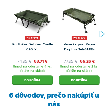
Technické parametre:
Vonkajšie rozmery:
100x50x30cm
Rozmer lôžka:
95x45x20cm
Transportné rozmery:
50x50x12cm
15% ZĽAVA
15% ZĽAVA
Podložka Delphin Cradle
Vanička pod Kapra
Hmotnosť:
3,60kg
C2G XL
Delphin TeleSAFE+
74,95 €
63,71 €
77,95 €
66,26 €
Ihneď na odoslanie 4 ks,
Ihneď na odoslanie 2 ks,
ďalšie na sklade
ďalšie na sklade
6 dôvodov, prečo
nakúpiť u
nás