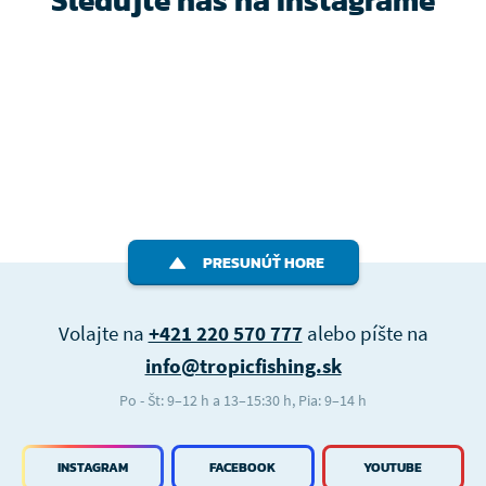
Sledujte nás na Instagrame
PRESUNÚŤ HORE
Volajte na
+421 220 570 777
alebo píšte na
info@tropicfishing.sk
Po - Št: 9–12 h a 13–15:30 h, Pia: 9–14 h
INSTAGRAM
FACEBOOK
YOUTUBE