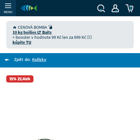
MENU
🔥 CENOVÁ BOMBA 💣
10 kg boilies LT Baits
+ booster v hodnote 99 Kč len za 699 Kč 👉🏻
kúpite TU
Zpět do:
Kolísky
15% ZĽAVA