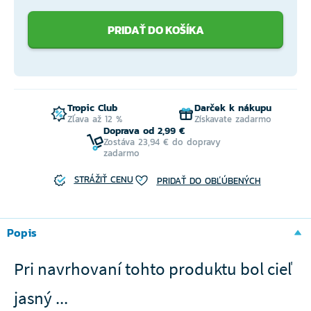
PRIDAŤ DO KOŠÍKA
Tropic Club
Darček k nákupu
Zľava až 12 %
Získavate zadarmo
Doprava od 2,99 €
Zostáva 23,94 € do dopravy
zadarmo
STRÁŽIŤ CENU
PRIDAŤ DO OBĽÚBENÝCH
Popis
Pri navrhovaní tohto produktu bol cieľ
jasný ...