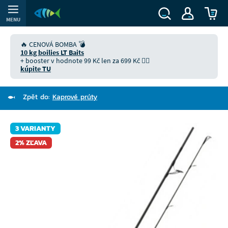
MENU
🔥 CENOVÁ BOMBA 💣
10 kg boilies LT Baits
+ booster v hodnote 99 Kč len za 699 Kč 👉🏻
kúpite TU
Zpět do:
Kaprové prúty
3 VARIANTY
2% ZĽAVA