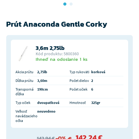
Prút Anaconda Gentle Corky
3,6m 2,75lb
Kód produktu: 5800360
Ihneď na odoslanie 1 ks
Akcia prútu
2,75lb
Typ rukoväti
korková
Dĺžka prútu
3,60m
Počet dielov
2
Transporná
190cm
Počet očiek
6
dĺžka
Typ očiek
dvoupatková
Hmotnosť
325gr
Veľkosť
neuvedeno
navádzacieho
očka
142,24 €
-0%
142,94 €