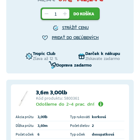
DO KOŠÍKA
STRÁŽIŤ CENU
PRIDAŤ DO OBĽÚBENÝCH
Tropic Club
Darček k nákupu
Zľava až 12 %
Získavate zadarmo
Doprava zadarmo
3,6m 3,00lb
Kód produktu: 5800361
Odošleme do 2-4 prac. dní
Akcia prútu
3,00lb
Typ rukoväti
korková
Dĺžka prútu
3,60m
Počet dielov
2
Počet očiek
6
Typ očiek
dvoupatková