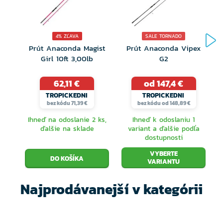
4% ZĽAVA
SALE TORNADO
Prút Anaconda Magist
Prút Anaconda Vipex
Girl 10ft 3,00lb
G2
62,11 €
od 147,4 €
TROPICKEDNI
TROPICKEDNI
bez kódu 71,39 €
bez kódu od 148,89 €
Ihneď na odoslanie 2 ks,
Ihneď k odoslaniu 1
ďalšie na sklade
variant a ďalšie podľa
dostupnosti
VYBERTE
VARIANTU
Najprodávanejší v kategórii