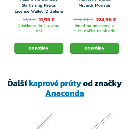
Starfishing Repus
Mivardi Monster
uhlíkového vlákna. Cez svoju nízku hmotnosť má
License Wallet ID Zelená
prút dostatočné rezervy aj na boj so silným
12,3 €
11,99 €
239,99 €
224,96 €
súperom.
Odošleme do 2-4 prac.
Ihneď na odoslanie >
dní
5 ks, ďalšie na sklade
Ďalší
kaprové prúty
od značky
Anaconda