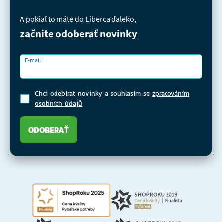
A pokiaľ to máte do Liberca ďaleko,
začnite odoberať novinky
E-mail
Chci odebírat novinky a souhlasím se
zpracováním
osobních údajů
ODOBERAŤ