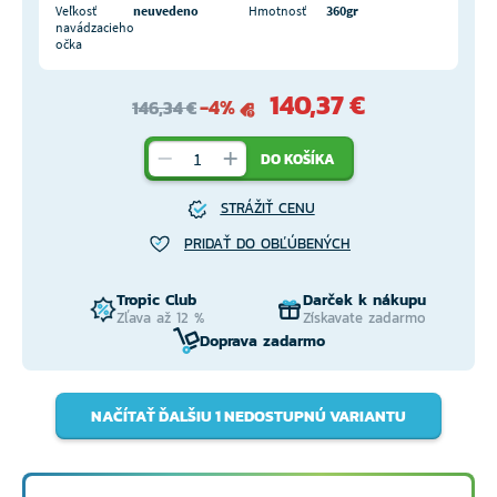
Veľkosť
neuvedeno
Hmotnosť
360gr
navádzacieho
očka
140,37 €
-4%
146,34 €
DO KOŠÍKA
STRÁŽIŤ CENU
PRIDAŤ DO OBĽÚBENÝCH
Tropic Club
Darček k nákupu
Zľava až 12 %
Získavate zadarmo
Doprava zadarmo
NAČÍTAŤ ĎALŠIU 1 NEDOSTUPNÚ VARIANTU