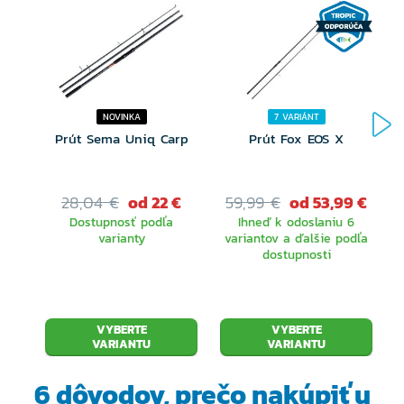
NOVINKA
7 VARIÁNT
Prút Sema Uniq Carp
Prút Fox EOS X
28,04 €
od 22 €
59,99 €
od 53,99 €
Dostupnosť podľa
Ihneď k odoslaniu 6
varianty
variantov a ďalšie podľa
dostupnosti
VYBERTE
VYBERTE
VARIANTU
VARIANTU
6 dôvodov, prečo
nakúpiť u