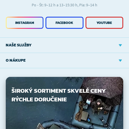
Po - Št: 9–12 h a 13–15:30 h, Pia: 9–14 h
INSTAGRAM
FACEBOOK
YOUTUBE
NAŠE SLUŽBY
O NÁKUPE
ŠIROKÝ SORTIMENT
SKVELÉ CENY
RÝCHLE DORUČENIE