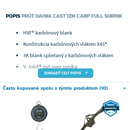
POPIS
PRÚT DAIWA CAST´IZM CARP FULL SHRINK
HVF® karbónový blank
Konštrukcia karbónových vlákien X45®
3K blank splietaný z karbónových vlákien
V-Joint® put-over spojka
ZOBRAZIŤ CELÝ POPIS
kvalitná rukoväť
Často kupované spolu s týmto produktom (10)
Fuji® sedlo navijaku DPS
Fuji® Alconitová K-očká
S kaprovými prúty Cast'izm prináša DAIWA kompletne
inovovanú, ale zároveň veľmi obľúbenou sériu prútov.