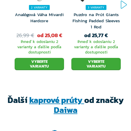
Blank prútov Cast'izm je vyrobený podľa najnovších
2 VARIANTY
3 VARIANTY
metód a trendov, z veľmi kvalitného HVF
Analógová Váha Mivardi
Puzdro na Prút Giants
Hardcore
Fishing Padded Sleeves
karbónového vlákna. Technológia splietanie
1 Rod
L
karbónového vlákna X45 vytvára vďaka splietanie v
26,99 €
od 25,08 €
od 25,77 €
Ihneď k odoslaniu 2
Ihneď k odoslaniu 2
uhle 0 °, 90 ° a 45 ° podporný obal a zabraňuje
varianty a ďalšie podľa
varianty a ďalšie podľa
dostupnosti
dostupnosti
nežiaducemu krúteniu prútu pri náhode. Výsledné
VYBERTE
VYBERTE
spracovanie robí z týchto prútov veľmi odolného
VARIANTU
VARIANTU
spoločníka. Prúty sú veľmi pružné, napriek tomu je
blank dostatočne pevný, čo vám dopomáha k naozaj
ďalekým a presným hody na veľké vzdialenosti. A to aj
Ďalší
kaprové prúty
od značky
za náročných podmienok. Vďaka skvelej akcii špičky
Daiwa
pracujú prúty perfektne aj pod záťažou a v kombinácii
so silnou chrbticou vám garantujú veľa zábavy pri