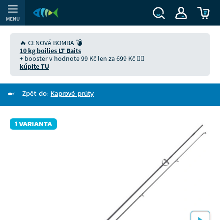
MENU
🔥 CENOVÁ BOMBA 💣
10 kg boilies LT Baits
+ booster v hodnote 99 Kč len za 699 Kč 👉🏻
kúpite TU
Zpět do:
Kaprové prúty
1 VARIANTA