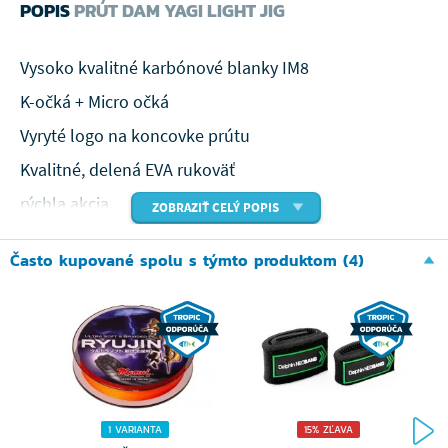
POPIS
PRÚT DAM YAGI LIGHT JIG
Vysoko kvalitné karbónové blanky IM8
K-očká + Micro očká
Vyryté logo na koncovke prútu
Kvalitné, delená EVA rukoväť
rýchla akcia
ZOBRAZIŤ CELÝ POPIS
Rad prútov DAM Yagi je ďalšou generáciou veľmi
Často kupované spolu s týmto produktom (4)
populárnych prútov Effzett Yagi. Táto generácia sa
zamerala na inováciu kľúčových dielov prútu, ako sú
očká a blank. Všetky blanky tejto rady majú väčšiu
citlivosť a rýchlejšie akciu. Jedna z najväčších zmien
sú K-očká, ktoré sú oveľa ľahšie a nachádza sa na
1 VARIANTA
15% ZĽAVA