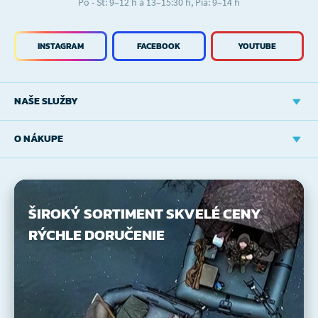
Po - Št: 9–12 h a 13–15:30 h, Pia: 9–14 h
INSTAGRAM
FACEBOOK
YOUTUBE
NAŠE SLUŽBY
O NÁKUPE
ŠIROKÝ SORTIMENT
SKVELÉ CENY
RÝCHLE DORUČENIE