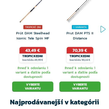
TROPICKÉ DNI
1 VARIANTA
Prút DAM Steelhead
Prut DAM PTS II
Iconic Tele Spin MF
Distance
43,49 €
70,39 €
TROPICKEDNI
TROPICKEDNI
bez kódu 49,99 €
bez kódu 90,24 €
Ihneď k odoslaniu 1
Ihneď k odoslaniu 1
variant a ďalšie podľa
variant a ďalšie podľa
dostupnosti
dostupnosti
VYBERTE
VYBERTE
VARIANTU
VARIANTU
Najprodávanejší v kategórii