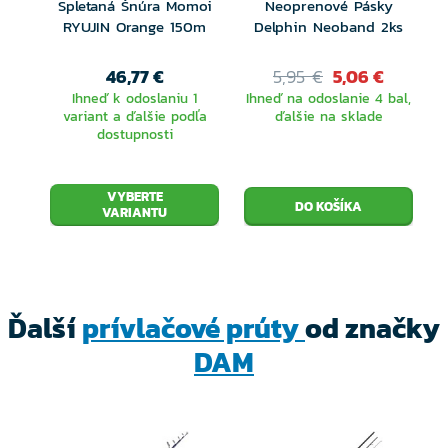
každom modeli. Farebné spracovanie bolo
Spletaná Šnúra Momoi
Neoprenové Pásky
RYUJIN Orange 150m
Delphin Neoband 2ks
ponechané, avšak rozšírené o dve farby, tmavo a
svetlo šedá pri modeloch Light Jig a Ultra Light Jig.
46,77 €
5,95 €
5,06 €
Ihneď k odoslaniu 1
Ihneď na odoslanie 4 bal,
variant a ďalšie podľa
ďalšie na sklade
Spoločne rad Yagi ponúka oveľa lepší a kvalitnejší
dostupnosti
produkt vo všetkých bodoch či už ide o dizajn, akciu či
ostatné vlastnosti prútu.
VYBERTE
VARIANTU
Ďalší
prívlačové prúty
od značky
DAM