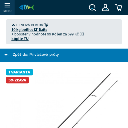
MENU
🔥 CENOVÁ BOMBA 💣
10 kg boilies LT Baits
+ booster v hodnote 99 Kč len za 699 Kč 👉🏻
kúpite TU
Zpět do:
Prívlačové prúty
1 VARIANTA
5% ZĽAVA