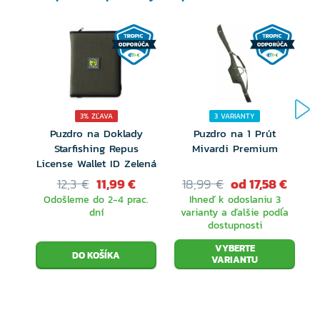
3% ZĽAVA
3 VARIANTY
Puzdro na Doklady
Puzdro na 1 Prút
Starfishing Repus
Mivardi Premium
License Wallet ID Zelená
12,3 €
11,99 €
18,99 €
od 17,58 €
Odošleme do 2-4 prac.
Ihneď k odoslaniu 3
dní
varianty a ďalšie podľa
dostupnosti
VYBERTE
VARIANTU