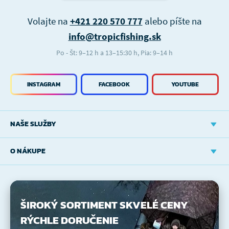
Volajte na
+421 220 570 777
alebo píšte na
info@tropicfishing.sk
Po - Št: 9–12 h a 13–15:30 h, Pia: 9–14 h
INSTAGRAM
FACEBOOK
YOUTUBE
NAŠE SLUŽBY
O NÁKUPE
ŠIROKÝ SORTIMENT
SKVELÉ CENY
RÝCHLE DORUČENIE