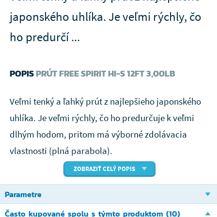
japonského uhlíka. Je veľmi rýchly, čo
ho predurčí ...
POPIS
PRÚT FREE SPIRIT HI-S 12FT 3,00LB
Veľmi tenký a ľahký prút z najlepšieho japonského
uhlíka. Je veľmi rýchly, čo ho predurčuje k veľmi
dlhým hodom, pritom má výborné zdolávacia
vlastnosti (plná parabola).
ZOBRAZIŤ CELÝ POPIS
sedlo Fuji
Očká S-lite.
Parametre
Často kupované spolu s týmto produktom (10)