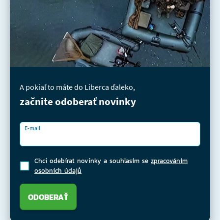
A pokiaľ to máte do Liberca ďaleko,
začnite odoberať novinky
E-mail
Chci odebírat novinky a souhlasím se
zpracováním
osobních údajů
ODOBERAŤ