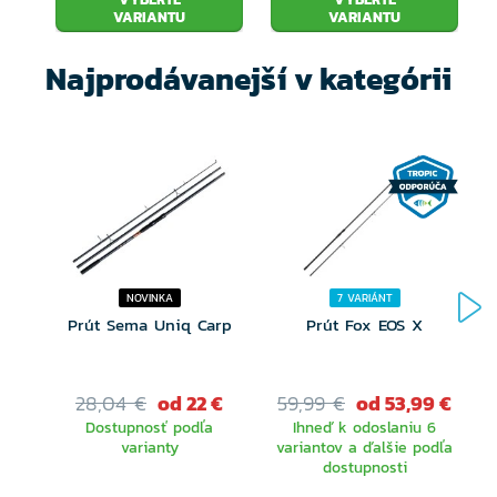
VARIANTU
VARIANTU
Najprodávanejší v kategórii
NOVINKA
7 VARIÁNT
Prút Sema Uniq Carp
Prút Fox EOS X
28,04 €
od 22 €
59,99 €
od 53,99 €
Dostupnosť podľa
Ihneď k odoslaniu 6
varianty
variantov a ďalšie podľa
dostupnosti