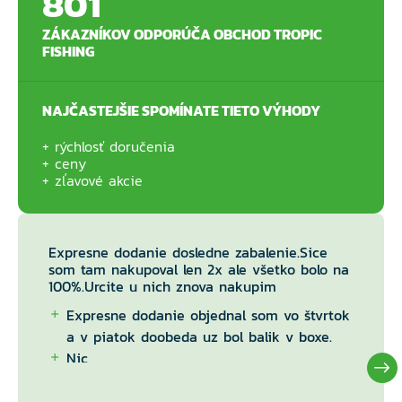
801
ZÁKAZNÍKOV ODPORÚČA OBCHOD TROPIC
FISHING
NAJČASTEJŠIE SPOMÍNATE TIETO VÝHODY
rýchlosť doručenia
ceny
zľavové akcie
Expresne dodanie dosledne zabalenie.Sice
som tam nakupoval len 2x ale všetko bolo na
100%.Urcite u nich znova nakupim
Expresne dodanie objednal som vo štvrtok
a v piatok doobeda uz bol balik v boxe.
Nic