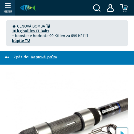
MENU
🔥 CENOVÁ BOMBA 💣
10 kg boilies LT Baits
+ booster v hodnote 99 Kč len za 699 Kč 👉🏻
kúpite TU
Zpět do:
Kaprové prúty