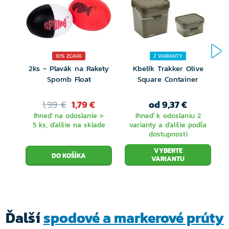
10% ZĽAVA
2 VARIANTY
2ks - Plavák na Rakety
Kbelík Trakker Olive
Spomb Float
Square Container
1,99 €
1,79 €
od 9,37 €
Ihneď na odoslanie >
Ihneď k odoslaniu 2
5 ks, ďalšie na sklade
varianty a ďalšie podľa
dostupnosti
VYBERTE
VARIANTU
Ďalší
spodové a markerové prúty