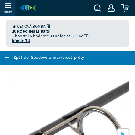
MENU
🔥 CENOVÁ BOMBA 💣
10 kg boilies LT Baits
+ booster v hodnote 99 Kč len za 699 Kč 👉🏻
kúpite TU
Zpět do:
Spodové a markerové prúty