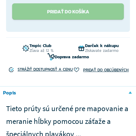
PRIDAŤ DO KOŠÍKA
Tropic Club
Darček k nákupu
Zľava až 12 %
Získavate zadarmo
Doprava zadarmo
STRÁŽIŤ DOSTUPNOSŤ A CENU
PRIDAŤ DO OBĽÚBENÝCH
Popis
Tieto prúty sú určené pre mapovanie a
meranie hĺbky pomocou záťaže a
špeciálnych plavákov ...