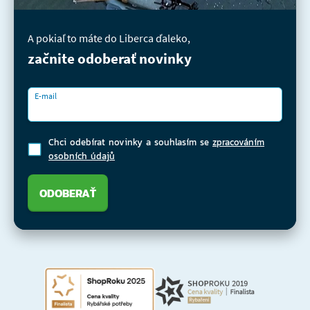
A pokiaľ to máte do Liberca ďaleko,
začnite odoberať novinky
E-mail
Chci odebírat novinky a souhlasím se
zpracováním
osobních údajů
ODOBERAŤ