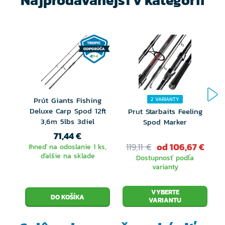
Najprodávanejší v kategórii
Prút Giants Fishing
2 VARIANTY
Deluxe Carp Spod 12ft
Prut Starbaits Feeling
3,6m 5lbs 3diel
Spod Marker
S
71,44 €
119,11 €
od 106,67 €
Ihneď na odoslanie 1 ks,
ďalšie na sklade
Dostupnosť podľa
varianty
VYBERTE
VARIANTU