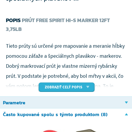
POPIS
PRÚT FREE SPIRIT HI-S MARKER 12FT
3,75LB
Tieto prúty sú určené pre mapovanie a meranie hĺbky
pomocou záťaže a špeciálnych plavákov - markerov.
Dobrý markrovací prút je vlastne mizerný rybársky
prút. V podstate je potrebné, aby bol mŕtvy v akcii, čo
vám potom lepšie pomôže cítiť obrysy dna. To je
ZOBRAZIŤ CELÝ POPIS
dôvod, prečo je väčšina kaprových prútov nevhodná
Parametre
pre markrování. Všetky Marker a Searcher prúty majú
Často kupované spolu s týmto produktom (8)
nad rukoväťou značky pre ľahké meranie.