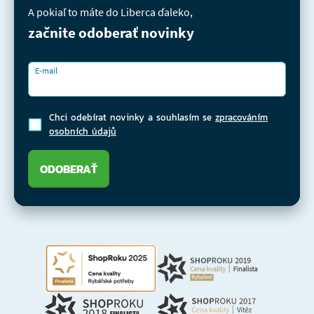
A pokiaľ to máte do Liberca ďaleko,
začnite odoberať novinky
E-mail
Chci odebírat novinky a souhlasím se
zpracováním
osobních údajů
ODOBERAŤ