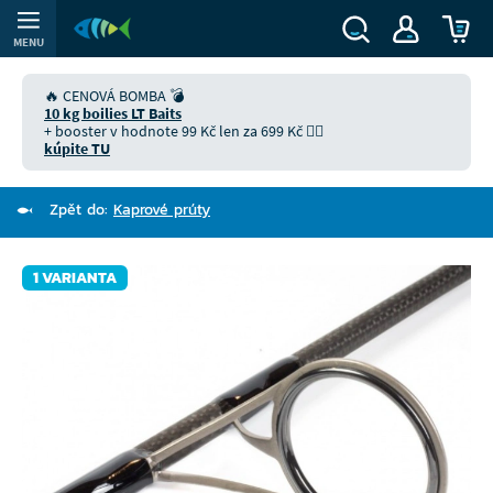
MENU
🔥 CENOVÁ BOMBA 💣
10 kg boilies LT Baits
+ booster v hodnote 99 Kč len za 699 Kč 👉🏻
kúpite TU
Zpět do:
Kaprové prúty
1 VARIANTA