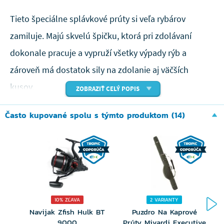
Tieto špeciálne splávkové prúty si veľa rybárov
zamiluje. Majú skvelú špičku, ktorá pri zdolávaní
dokonale pracuje a vypruží všetky výpady rýb a
zároveň má dostatok sily na zdolanie aj väčších
kusov.
ZOBRAZIŤ CELÝ POPIS
Rukoväť týchto prútov bola ľahko skrátená, aby sa
Často kupované spolu s týmto produktom (14)
docielilo čo možno najlepšieho pôžitku zo zdolávania
rýb. Povrchová úprava blanku je samozrejme
bezlaková. Modely s označením S sú silnejšie a majú
dlhšiu rukoväť, aby bolo možné dosiahnuť dlhších
nahodení. Wagglery sú vybavené množstvom malých,
10% ZĽAVA
2 VARIANTY
dvoupatkových očiek.
Navijak Zfish Hulk BT
Puzdro Na Kaprové
9000
Prúty Mivardi Executive