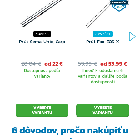
NOVINKA
7 VARIÁNT
Prút Sema Uniq Carp
Prút Fox EOS X
28,04 €
od 22 €
59,99 €
od 53,99 €
Dostupnosť podľa
Ihneď k odoslaniu 6
varianty
variantov a ďalšie podľa
dostupnosti
VYBERTE
VYBERTE
VARIANTU
VARIANTU
6 dôvodov, prečo
nakúpiť u