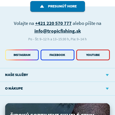
PRESUNÚŤ HORE
Volajte na
+421 220 570 777
alebo píšte na
info@tropicfishing.sk
Po - Št: 9–12 h a 13–15:30 h, Pia: 9–14 h
INSTAGRAM
FACEBOOK
YOUTUBE
NAŠE SLUŽBY
O NÁKUPE