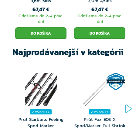
3,6m 5lbs
3,0m 4,5lbs
67,47 €
67,47 €
Odošleme do 2-4 prac.
Odošleme do 2-4 prac.
dní
dní
Najprodávanejší v kategórii
2 VARIANTY
2 VARIANTY
Prut Starbaits Feeling
Prút Fox EOS X
Spod Marker
Spod/Marker Full Shrink