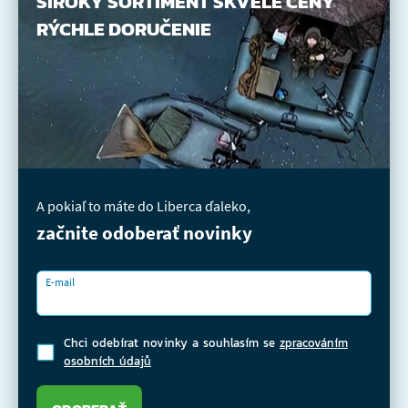
ŠIROKÝ SORTIMENT
SKVELÉ CENY
RÝCHLE DORUČENIE
A pokiaľ to máte do Liberca ďaleko,
začnite odoberať novinky
E-mail
Chci odebírat novinky a souhlasím se
zpracováním
osobních údajů