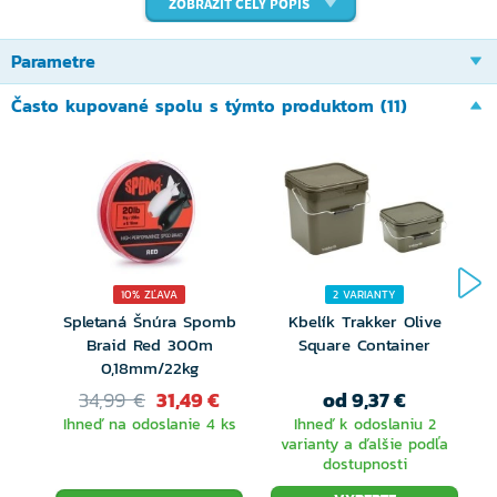
ZOBRAZIŤ CELÝ POPIS
Váha prútu:
445g
Parametre
Prút je postavený na robustnom grafitovom blanku, v
Často kupované spolu s týmto produktom (11)
čisto čierno matnom dizajne.
Tento prút sa nezľakne ani pňa naložené rakete.
Kvalitné sedlo a kónické zakončenie rukoväti, vďaka
ktorej máte prút pevne v rukách. Prút je osadený
šiestimi SIC keramickými očkami, vrátane
10% ZĽAVA
2 VARIANTY
navádzacieho s priemerom 50mm.
Spletaná Šnúra Spomb
Kbelík Trakker Olive
V
Braid Red 300m
Square Container
0,18mm/22kg
34,99 €
31,49 €
od 9,37 €
Ihneď na odoslanie 4 ks
Ihneď k odoslaniu 2
varianty a ďalšie podľa
dostupnosti