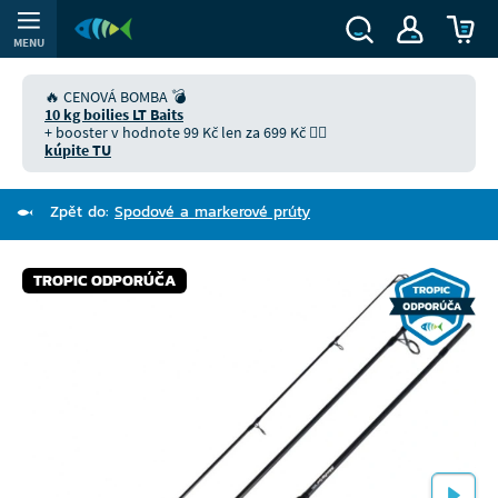
MENU
🔥 CENOVÁ BOMBA 💣
10 kg boilies LT Baits
+ booster v hodnote 99 Kč len za 699 Kč 👉🏻
kúpite TU
Zpět do:
Spodové a markerové prúty
TROPIC ODPORÚČA