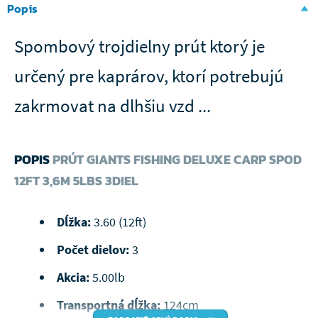
Popis
Spombový trojdielny prút ktorý je
určený pre kaprárov, ktorí potrebujú
zakrmovat na dlhšiu vzd ...
POPIS
PRÚT GIANTS FISHING DELUXE CARP SPOD
12FT 3,6M 5LBS 3DIEL
Dĺžka:
3.60 (12ft)
Počet dielov:
3
Akcia:
5.00lb
Transportná dĺžka:
124cm