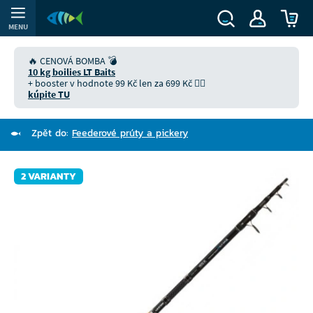
MENU
🔥 CENOVÁ BOMBA 💣
10 kg boilies LT Baits
+ booster v hodnote 99 Kč len za 699 Kč 👉🏻
kúpite TU
Zpět do:
Feederové prúty a pickery
2 VARIANTY