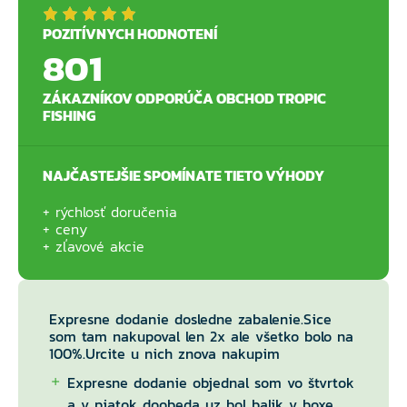
POZITÍVNYCH HODNOTENÍ
801
ZÁKAZNÍKOV ODPORÚČA OBCHOD TROPIC
FISHING
NAJČASTEJŠIE SPOMÍNATE TIETO VÝHODY
rýchlosť doručenia
ceny
zľavové akcie
Expresne dodanie dosledne zabalenie.Sice
som tam nakupoval len 2x ale všetko bolo na
100%.Urcite u nich znova nakupim
Expresne dodanie objednal som vo štvrtok
a v piatok doobeda uz bol balik v boxe.