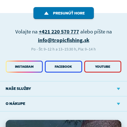
PRESUNÚŤ HORE
Volajte na
+421 220 570 777
alebo píšte na
info@tropicfishing.sk
Po - Št: 9–12 h a 13–15:30 h, Pia: 9–14 h
INSTAGRAM
FACEBOOK
YOUTUBE
NAŠE SLUŽBY
O NÁKUPE