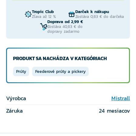
Tropic Club
Darček k nákupu
Zľava až 12 %
Zostáva 0,83 € do darčeka
Doprava od 2,99 €
Zostáva 40,83 € do
dopravy zadarmo
PRODUKT SA NACHÁDZA V KATEGÓRIACH
Prúty
Feederové prúty a pickery
Výrobca
Mistrall
Záruka
24 mesiacov