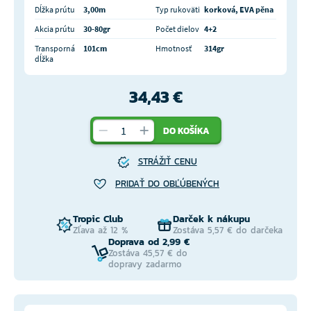
Dĺžka prútu
3,00m
Typ rukoväti
korková, EVA pěna
Akcia prútu
30-80gr
Počet dielov
4+2
Transporná
101cm
Hmotnosť
314gr
dĺžka
34,43 €
DO KOŠÍKA
STRÁŽIŤ CENU
PRIDAŤ DO OBĽÚBENÝCH
Tropic Club
Darček k nákupu
Zľava až 12 %
Zostáva 5,57 € do darčeka
Doprava od 2,99 €
Zostáva 45,57 € do
dopravy zadarmo