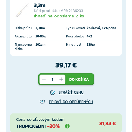
3,3m
Kód produktu: MRM2136233
Ihneď na odoslanie 2 ks
Dĺžka prútu
3,30m
Typ rukoväti
korková, EVA pěna
Akcia prútu
30-80gr
Počet dielov
4+2
Transporná
102cm
Hmotnosť
339gr
dĺžka
39,17 €
DO KOŠÍKA
STRÁŽIŤ CENU
PRIDAŤ DO OBĽÚBENÝCH
Cena so zľavovým kódom
31,34 €
-20%
TROPICKEDNI