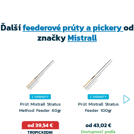
Ďalší
feederové prúty a pickery
od
značky
Mistrall
2 VARIANTY
2 VARIANTY
Prút Mistrall Stratus
Prút Mistrall Stratus
P
Method Feeder 60gr
Feeder 100gr
od 39,54 €
od 43,02 €
Dostupnosť podľa
TROPICKEDNI