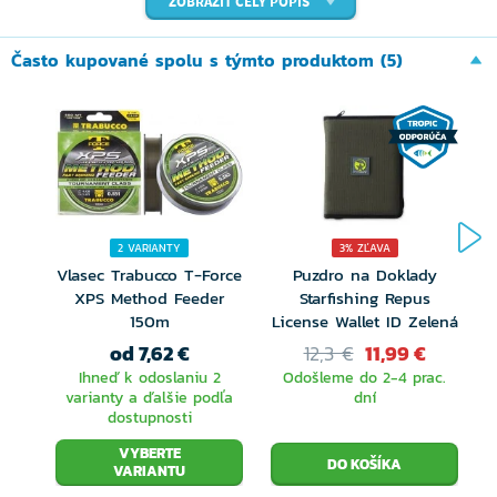
ZOBRAZIŤ CELÝ POPIS
Často kupované spolu s týmto produktom (5)
2 VARIANTY
3% ZĽAVA
Vlasec Trabucco T-Force
Puzdro na Doklady
XPS Method Feeder
Starfishing Repus
150m
License Wallet ID Zelená
od 7,62 €
12,3 €
11,99 €
Ihneď k odoslaniu 2
Odošleme do 2-4 prac.
varianty a ďalšie podľa
dní
dostupnosti
VYBERTE
VARIANTU