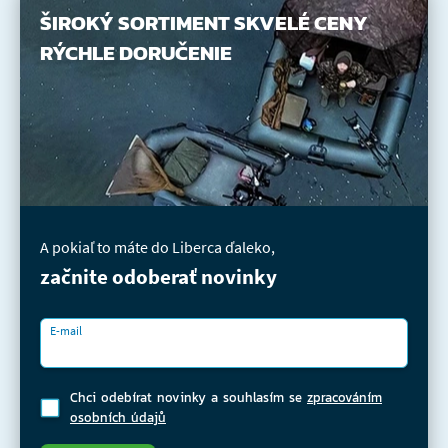
ŠIROKÝ SORTIMENT
SKVELÉ CENY
RÝCHLE DORUČENIE
A pokiaľ to máte do Liberca ďaleko,
začnite odoberať novinky
E-mail
Chci odebírat novinky a souhlasím se
zpracováním
osobních údajů