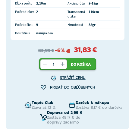
Dĺžka prútu
2,10m
Akcia prútu
3-18gr
Počet dielov
2
Transporná
110cm
dĺžka
Počet očiek
9
Hmotnosť
88gr
Použitie s
navijakom
31,83 €
-6%
33,99 €
DO KOŠÍKA
STRÁŽIŤ CENU
PRIDAŤ DO OBĽÚBENÝCH
Tropic Club
Darček k nákupu
Zľava až 12 %
Zostáva 8,17 € do darčeka
Doprava od 2,99 €
Zostáva 48,17 € do
dopravy zadarmo