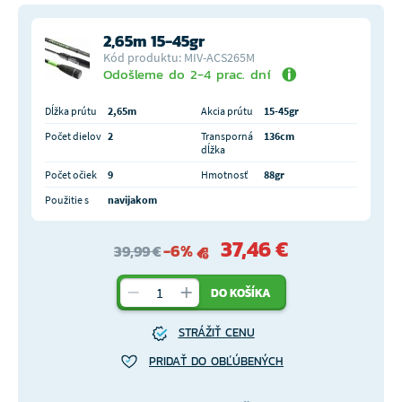
2,65m 15-45gr
Kód produktu: MIV-ACS265M
Odošleme do 2-4 prac. dní
Dĺžka prútu
2,65m
Akcia prútu
15-45gr
Počet dielov
2
Transporná
136cm
dĺžka
Počet očiek
9
Hmotnosť
88gr
Použitie s
navijakom
37,46 €
-6%
39,99 €
DO KOŠÍKA
STRÁŽIŤ CENU
PRIDAŤ DO OBĽÚBENÝCH