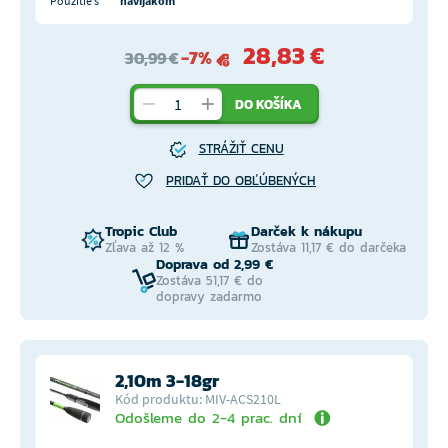
Použitie s
navijakom
28,83 €
-7%
30,99 €
DO KOŠÍKA
STRÁŽIŤ CENU
PRIDAŤ DO OBĽÚBENÝCH
Tropic Club
Darček k nákupu
Zľava až 12 %
Zostáva 11,17 € do darčeka
Doprava od 2,99 €
Zostáva 51,17 € do
dopravy zadarmo
2,10m 3-18gr
Kód produktu: MIV-ACS210L
Odošleme do 2-4 prac. dní