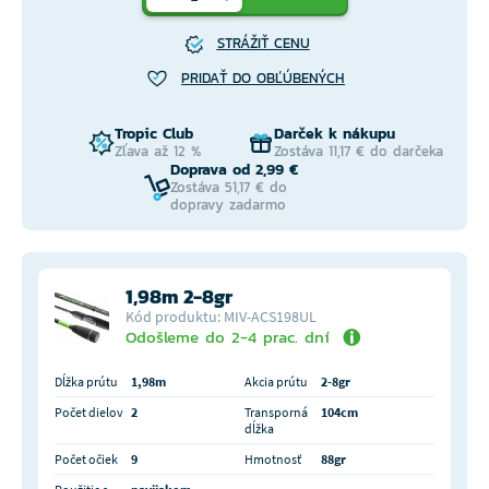
STRÁŽIŤ CENU
PRIDAŤ DO OBĽÚBENÝCH
Tropic Club
Darček k nákupu
Zľava až 12 %
Zostáva 11,17 € do darčeka
Doprava od 2,99 €
Zostáva 51,17 € do
dopravy zadarmo
1,98m 2-8gr
Kód produktu: MIV-ACS198UL
Odošleme do 2-4 prac. dní
Dĺžka prútu
1,98m
Akcia prútu
2-8gr
Počet dielov
2
Transporná
104cm
dĺžka
Počet očiek
9
Hmotnosť
88gr