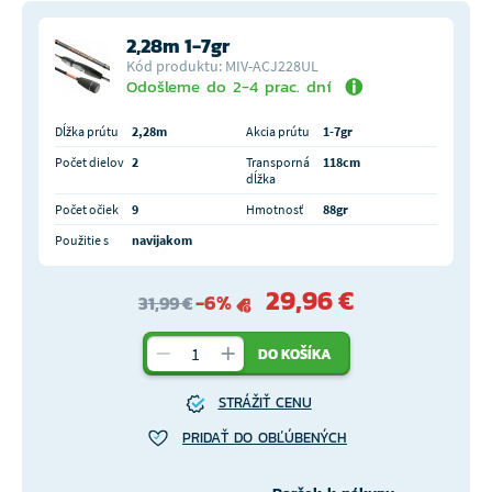
2,28m 1-7gr
Kód produktu: MIV-ACJ228UL
Odošleme do 2-4 prac. dní
Dĺžka prútu
2,28m
Akcia prútu
1-7gr
Počet dielov
2
Transporná
118cm
dĺžka
Počet očiek
9
Hmotnosť
88gr
Použitie s
navijakom
29,96 €
-6%
31,99 €
DO KOŠÍKA
STRÁŽIŤ CENU
PRIDAŤ DO OBĽÚBENÝCH