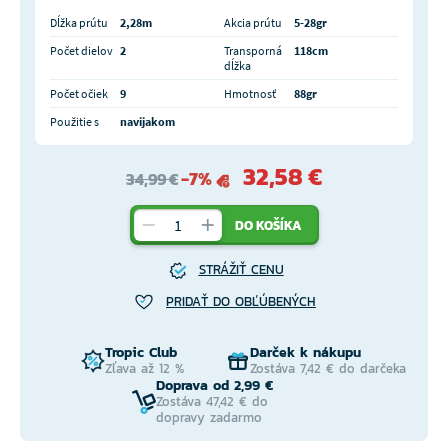
Dĺžka prútu
2,28m
Akcia prútu
5-28gr
Počet dielov
2
Transporná
118cm
dĺžka
Počet očiek
9
Hmotnosť
88gr
Použitie s
navijakom
32,58 €
-7%
34,99 €
DO KOŠÍKA
STRÁŽIŤ CENU
PRIDAŤ DO OBĽÚBENÝCH
Tropic Club
Darček k nákupu
Zľava až 12 %
Zostáva 7,42 € do darčeka
Doprava od 2,99 €
Zostáva 47,42 € do
dopravy zadarmo