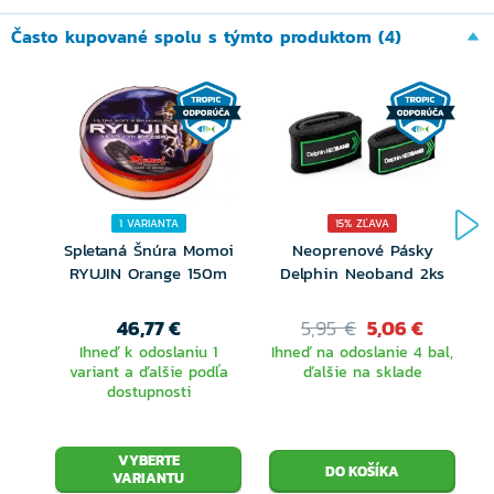
ponúkajú vynikajúcu akciu a zároveň dostatočne
Často kupované spolu s týmto produktom (4)
robustné blank aj pre razantnejšie zdolávanie.
Dostupné dĺžky a vrhacie záťaže plne pokrývajú
všetky dôležité spôsoby lovu na prívlač - od jemného
lovu z lode až po lov s ťažšími nástrahami alebo
nahadzovanie zo brehu na dlhšiu vzdialenosť.
1 VARIANTA
15% ZĽAVA
Spletaná Šnúra Momoi
Neoprenové Pásky
RYUJIN Orange 150m
Delphin Neoband 2ks
46,77 €
5,95 €
5,06 €
Ihneď k odoslaniu 1
Ihneď na odoslanie 4 bal,
variant a ďalšie podľa
ďalšie na sklade
dostupnosti
VYBERTE
VARIANTU