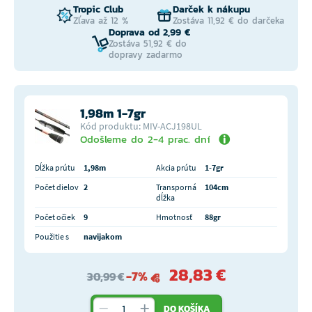
Tropic Club
Darček k nákupu
Zľava až 12 %
Zostáva 11,92 € do darčeka
Doprava od 2,99 €
Zostáva 51,92 € do
dopravy zadarmo
1,98m 1-7gr
Kód produktu: MIV-ACJ198UL
Odošleme do 2-4 prac. dní
Dĺžka prútu
1,98m
Akcia prútu
1-7gr
Počet dielov
2
Transporná
104cm
dĺžka
Počet očiek
9
Hmotnosť
88gr
Použitie s
navijakom
28,83 €
-7%
30,99 €
DO KOŠÍKA