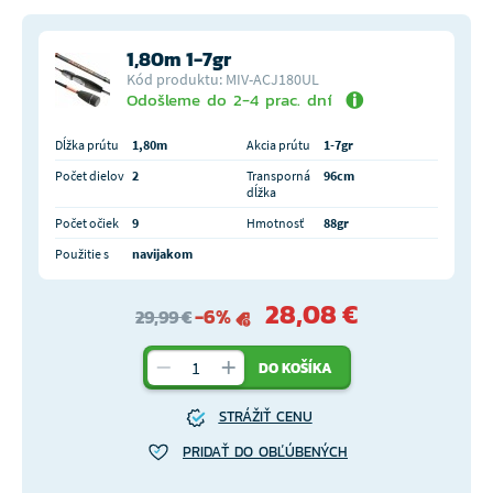
1,80m 1-7gr
Kód produktu: MIV-ACJ180UL
Odošleme do 2-4 prac. dní
Dĺžka prútu
1,80m
Akcia prútu
1-7gr
Počet dielov
2
Transporná
96cm
dĺžka
Počet očiek
9
Hmotnosť
88gr
Použitie s
navijakom
28,08 €
-6%
29,99 €
DO KOŠÍKA
STRÁŽIŤ CENU
PRIDAŤ DO OBĽÚBENÝCH