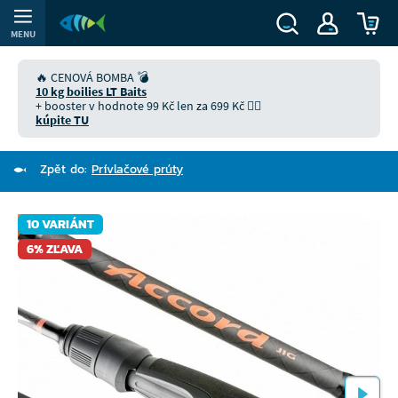
MENU
🔥 CENOVÁ BOMBA 💣
10 kg boilies LT Baits
+ booster v hodnote 99 Kč len za 699 Kč 👉🏻
kúpite TU
Zpět do:
Prívlačové prúty
10 VARIÁNT
6% ZĽAVA