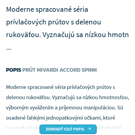
Moderne spracované séria
prívlačových prútov s delenou
rukoväťou. Vyznačujú sa nízkou hmotn
...
POPIS
PRÚT MIVARDI ACCORD SPINN
Moderne spracované séria prívlačových prútov s
delenou rukoväťou. Vyznačujú sa nízkou hmotnosťou,
výborným vyvážením a príjemnou manipuláciou. Sú
osadené ľahkými jednopatkovými očkami, ktoré
nenarušujú akciu prútu. Vo svojej cenovej kategórii
ZOBRAZIŤ CELÝ POPIS