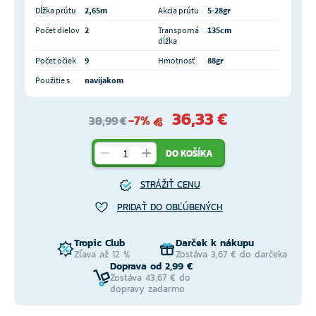
Dĺžka prútu
2,65m
Akcia prútu
5-28gr
Počet dielov
2
Transporná
135cm
dĺžka
Počet očiek
9
Hmotnosť
88gr
Použitie s
navijakom
36,33 €
-7%
38,99 €
DO KOŠÍKA
STRÁŽIŤ CENU
PRIDAŤ DO OBĽÚBENÝCH
Tropic Club
Darček k nákupu
Zľava až 12 %
Zostáva 3,67 € do darčeka
Doprava od 2,99 €
Zostáva 43,67 € do
dopravy zadarmo