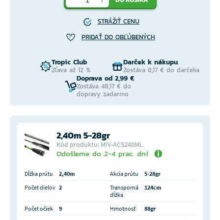
STRÁŽIŤ CENU
PRIDAŤ DO OBĽÚBENÝCH
Tropic Club
Darček k nákupu
Zľava až 12 %
Zostáva 8,17 € do darčeka
Doprava od 2,99 €
Zostáva 48,17 € do
dopravy zadarmo
2,40m 5-28gr
Kód produktu: MIV-ACS240ML
Odošleme do 2-4 prac. dní
Dĺžka prútu
2,40m
Akcia prútu
5-28gr
Počet dielov
2
Transporná
124cm
dĺžka
Počet očiek
9
Hmotnosť
88gr