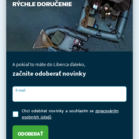
RÝCHLE DORUČENIE
A pokiaľ to máte do Liberca ďaleko,
začnite odoberať novinky
E-mail
Chci odebírat novinky a souhlasím se
zpracováním
osobních údajů
ODOBERAŤ