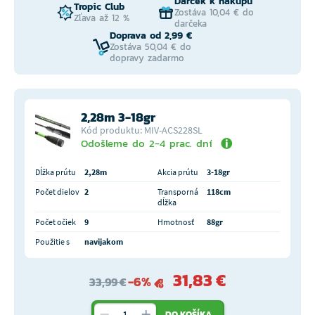
Darček k nákupu
Tropic Club
Zostáva 10,04 € do
Zľava až 12 %
darčeka
Doprava od 2,99 €
Zostáva 50,04 € do
dopravy zadarmo
2,28m 3-18gr
Kód produktu: MIV-ACS228SL
Odošleme do 2-4 prac. dní
Dĺžka prútu
2,28m
Akcia prútu
3-18gr
Počet dielov
2
Transporná
118cm
dĺžka
Počet očiek
9
Hmotnosť
88gr
Použitie s
navijakom
31,83 €
-6%
33,99 €
DO KOŠÍKA