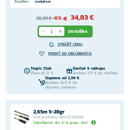
Použitie s
navijakom
34,83 €
-6%
36,99 €
DO KOŠÍKA
STRÁŽIŤ CENU
PRIDAŤ DO OBĽÚBENÝCH
Tropic Club
Darček k nákupu
Zľava až 12 %
Zostáva 5,17 € do darčeka
Doprava od 2,99 €
Zostáva 45,17 € do
dopravy zadarmo
2,65m 5-28gr
Kód produktu: MIV-ACS265ML
Odošleme do 2-4 prac. dní