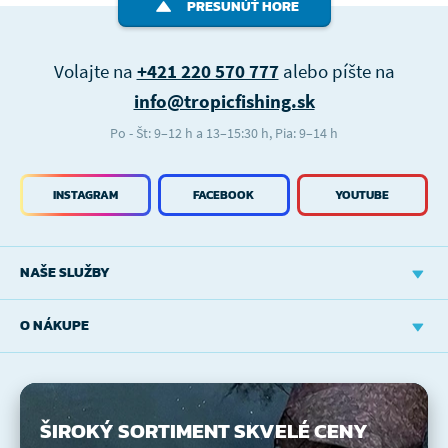
PRESUNÚŤ HORE
Volajte na
+421 220 570 777
alebo píšte na
info@tropicfishing.sk
Po - Št: 9–12 h a 13–15:30 h, Pia: 9–14 h
INSTAGRAM
FACEBOOK
YOUTUBE
NAŠE SLUŽBY
O NÁKUPE
ŠIROKÝ SORTIMENT
SKVELÉ CENY